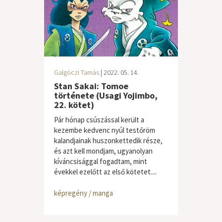
Galgóczi Tamás
| 2022. 05. 14.
Stan Sakai: Tomoe
története (Usagi Yojimbo,
22. kötet)
Pár hónap csúszással került a
kezembe kedvenc nyúl testőröm
kalandjainak huszonkettedik része,
és azt kell mondjam, ugyanolyan
kíváncsisággal fogadtam, mint
évekkel ezelőtt az első kötetet....
képregény / manga