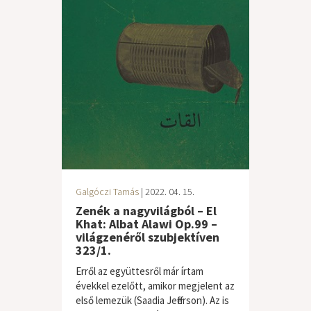
Galgóczi Tamás
| 2022. 04. 15.
Zenék a nagyvilágból – El
Khat: Albat Alawi Op.99 –
világzenéről szubjektíven
323/1.
Erről az együttesről már írtam
évekkel ezelőtt, amikor megjelent az
első lemezük (Saadia Jefferson). Az is