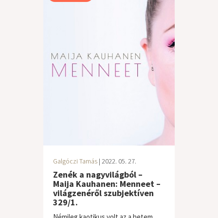
Galgóczi Tamás
| 2022. 05. 27.
Zenék a nagyvilágból –
Maija Kauhanen: Menneet –
világzenéről szubjektíven
329/1.
Némileg kaotikus volt az a hetem,