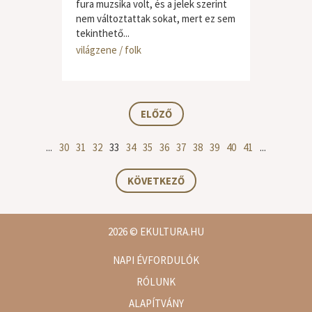
fura muzsika volt, és a jelek szerint
nem változtattak sokat, mert ez sem
tekinthető...
világzene / folk
ELŐZŐ
...
30
31
32
33
34
35
36
37
38
39
40
41
...
KÖVETKEZŐ
2026
© EKULTURA.HU
NAPI ÉVFORDULÓK
RÓLUNK
ALAPÍTVÁNY