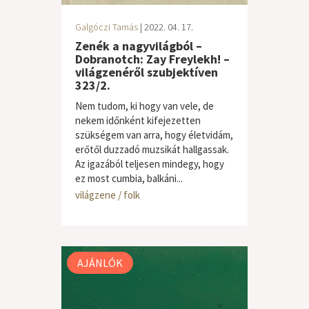
Galgóczi Tamás
| 2022. 04. 17.
Zenék a nagyvilágból –
Dobranotch: Zay Freylekh! –
világzenéről szubjektíven
323/2.
Nem tudom, ki hogy van vele, de
nekem időnként kifejezetten
szükségem van arra, hogy életvidám,
erőtől duzzadó muzsikát hallgassak.
Az igazából teljesen mindegy, hogy
ez most cumbia, balkáni...
világzene / folk
AJÁNLÓK