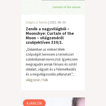
Galgóczi Tamás
| 2022. 06. 03.
Zenék a nagyvilágból –
Moonshye: Curtain of the
Moon – világzenéről
szubjektíven 330/1.
„Dalaimban az emberi lélek
szépségét keresem a természet
szimbólumain keresztül. Igyekszem
megragadni annak fényes és sötét
oldalait, vágyait és a felemelkedés
és a megvilágosodás pillanatait.”...
világzene / folk
AJÁNLÓK