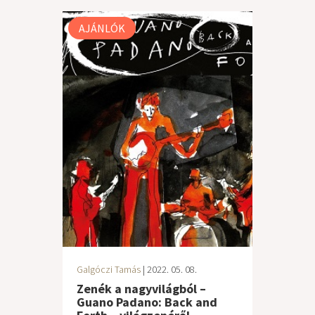
AJÁNLÓK
Galgóczi Tamás
| 2022. 05. 08.
Zenék a nagyvilágból –
Guano Padano: Back and