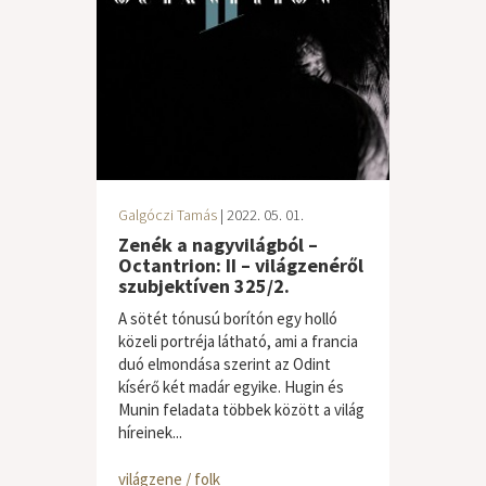
Galgóczi Tamás
| 2022. 05. 01.
Zenék a nagyvilágból –
Octantrion: II – világzenéről
szubjektíven 325/2.
A sötét tónusú borítón egy holló
közeli portréja látható, ami a francia
duó elmondása szerint az Odint
kísérő két madár egyike. Hugin és
Munin feladata többek között a világ
híreinek...
világzene / folk