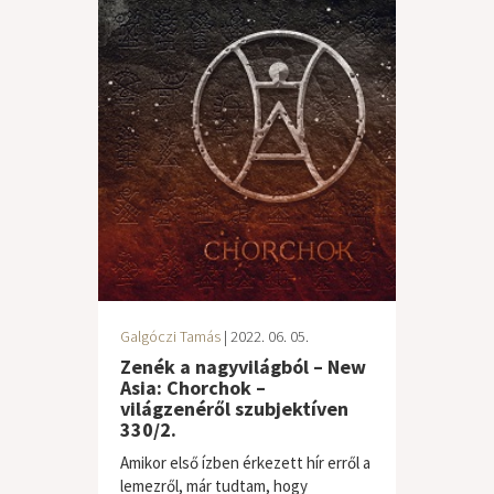
Galgóczi Tamás
| 2022. 06. 05.
Zenék a nagyvilágból – New
Asia: Chorchok –
világzenéről szubjektíven
330/2.
Amikor első ízben érkezett hír erről a
lemezről, már tudtam, hogy