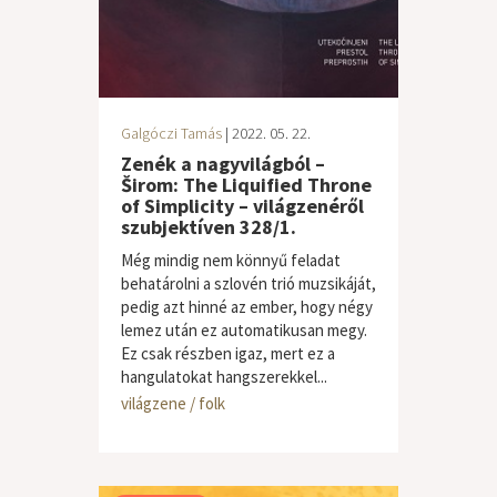
Galgóczi Tamás
| 2022. 05. 22.
Zenék a nagyvilágból –
Širom: The Liquified Throne
of Simplicity – világzenéről
szubjektíven 328/1.
Még mindig nem könnyű feladat
behatárolni a szlovén trió muzsikáját,
pedig azt hinné az ember, hogy négy
lemez után ez automatikusan megy.
Ez csak részben igaz, mert ez a
hangulatokat hangszerekkel...
világzene / folk