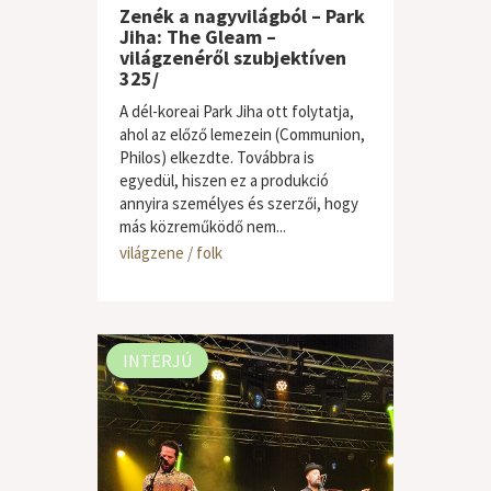
Zenék a nagyvilágból – Park
Jiha: The Gleam –
világzenéről szubjektíven
325/
A dél-koreai Park Jiha ott folytatja,
ahol az előző lemezein (Communion,
Philos) elkezdte. Továbbra is
egyedül, hiszen ez a produkció
annyira személyes és szerzői, hogy
más közreműködő nem...
világzene / folk
INTERJÚ