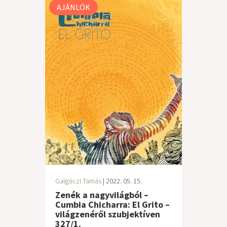
AJÁNLÓK
Galgóczi Tamás
| 2022. 05. 15.
Zenék a nagyvilágból –
Cumbia Chicharra: El Grito –
világzenéről szubjektíven
327/1.