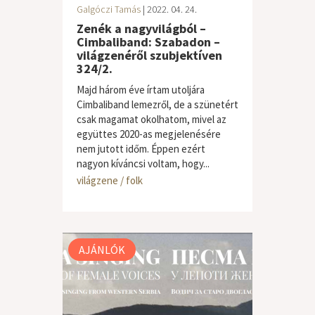
Galgóczi Tamás
| 2022. 04. 24.
Zenék a nagyvilágból –
Cimbaliband: Szabadon –
világzenéről szubjektíven
324/2.
Majd három éve írtam utoljára
Cimbaliband lemezről, de a szünetért
csak magamat okolhatom, mivel az
együttes 2020-as megjelenésére
nem jutott időm. Éppen ezért
nagyon kíváncsi voltam, hogy...
világzene / folk
AJÁNLÓK