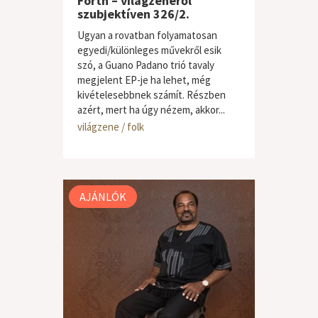
Forth – világzenéről
szubjektíven 326/2.
Ugyan a rovatban folyamatosan
egyedi/különleges művekről esik
szó, a Guano Padano trió tavaly
megjelent EP-je ha lehet, még
kivételesebbnek számít. Részben
azért, mert ha úgy nézem, akkor...
világzene / folk
AJÁNLÓK