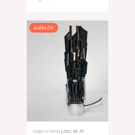
AJÁNLÓK
Galgóczi Tamás
| 2022. 04. 29.