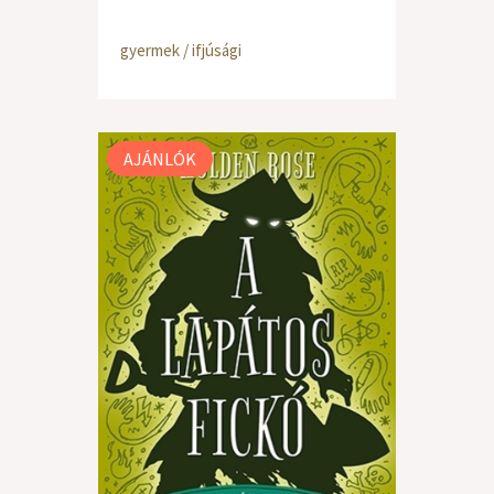
gyermek / ifjúsági
AJÁNLÓK