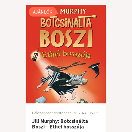
AJÁNLÓK
Palczer-Aschenbrenner Eti
| 2024. 06. 05.
Jill Murphy: Botcsinálta
Boszi – Ethel bosszúja