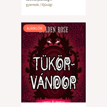
gyermek / ifjúsági
AJÁNLÓK