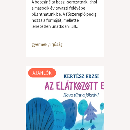
A botcsinálta boszi-sorozatnak, ahol
a második év tavaszi félévébe
pillanthatunk be. A főszereplő pedig
hozza a formáját, mellette
lehetetlen unatkozni. Jill...
gyermek / ifjúsági
AJÁNLÓK