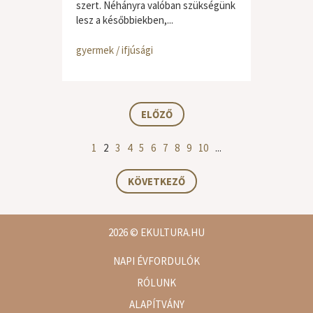
szert. Néhányra valóban szükségünk
lesz a későbbiekben,...
gyermek / ifjúsági
ELŐZŐ
1
2
3
4
5
6
7
8
9
10
...
KÖVETKEZŐ
2026
© EKULTURA.HU
NAPI ÉVFORDULÓK
RÓLUNK
ALAPÍTVÁNY