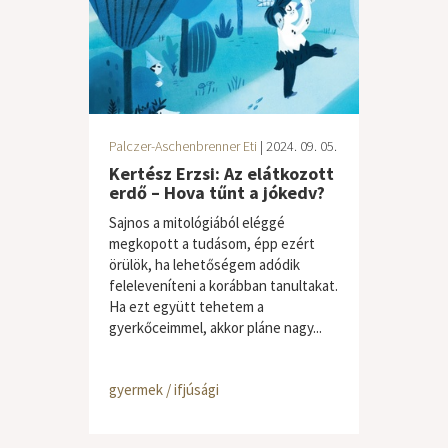
Palczer-Aschenbrenner Eti
| 2024. 09. 05.
Kertész Erzsi: Az elátkozott
erdő – Hova tűnt a jókedv?
Sajnos a mitológiából eléggé
megkopott a tudásom, épp ezért
örülök, ha lehetőségem adódik
feleleveníteni a korábban tanultakat.
Ha ezt együtt tehetem a
gyerkőceimmel, akkor pláne nagy...
gyermek / ifjúsági