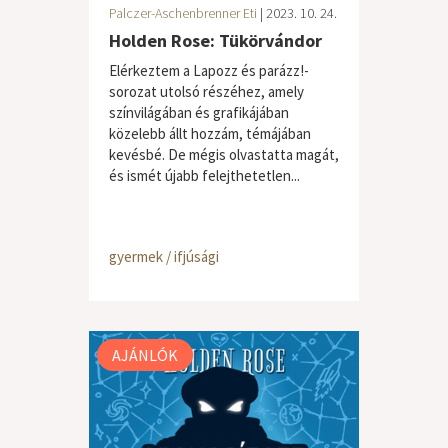
Palczer-Aschenbrenner Eti
| 2023. 10. 24.
Holden Rose: Tükörvándor
Elérkeztem a Lapozz és parázz!-
sorozat utolsó részéhez, amely
színvilágában és grafikájában
közelebb állt hozzám, témájában
kevésbé. De mégis olvastatta magát,
és ismét újabb felejthetetlen...
gyermek / ifjúsági
AJÁNLÓK