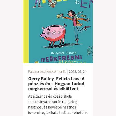
Palczer-Aschenbrenner Eti
| 2023. 05. 24.
Gerry Bailey–Felicia Law: A
pénz és én – Hogyan tudod
megkeresni és elkölteni
Az általános és középiskolai
tanulmányaink során rengeteg
hasznos, és kevésbé hasznos
ismeretre, lexikális tudásra tehetünk