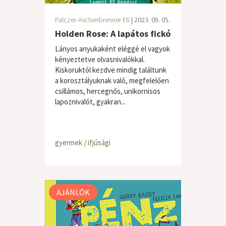
Palczer-Aschenbrenner Eti
| 2023. 09. 05.
Holden Rose: A lapátos fickó
Lányos anyukaként eléggé el vagyok
kényeztetve olvasnivalókkal.
Kiskoruktól kezdve mindig találtunk
a korosztályuknak való, megfelelően
csillámos, hercegnős, unikornisos
lapoznivalót, gyakran...
gyermek / ifjúsági
AJÁNLÓK