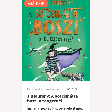
AJÁNLÓK
Palczer-Aschenbrenner Eti
| 2024. 09. 13.
Jill Murphy: A botcsinálta
boszi a tengernél
Immár a negyedik kötete jelent meg