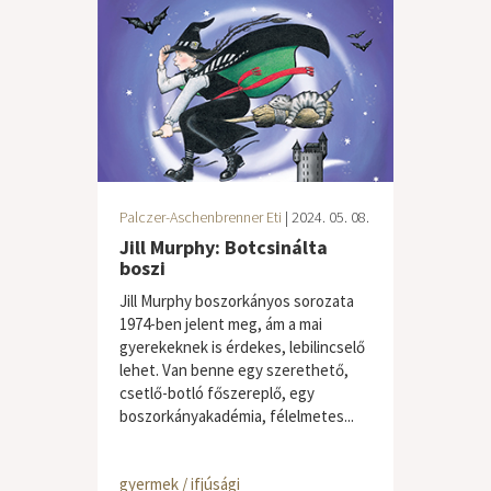
Palczer-Aschenbrenner Eti
| 2024. 05. 08.
Jill Murphy: Botcsinálta
boszi
Jill Murphy boszorkányos sorozata
1974-ben jelent meg, ám a mai
gyerekeknek is érdekes, lebilincselő
lehet. Van benne egy szerethető,
csetlő-botló főszereplő, egy
boszorkányakadémia, félelmetes...
gyermek / ifjúsági