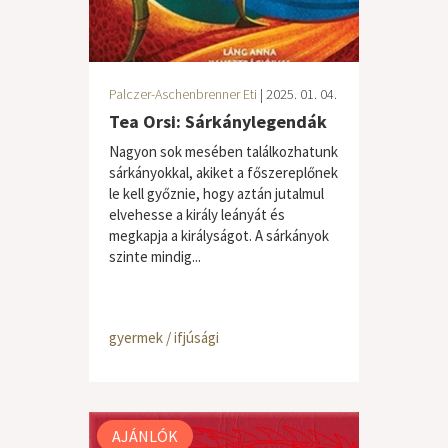
Palczer-Aschenbrenner Eti
| 2025. 01. 04.
Tea Orsi: Sárkánylegendák
Nagyon sok mesében találkozhatunk
sárkányokkal, akiket a főszereplőnek
le kell győznie, hogy aztán jutalmul
elvehesse a király leányát és
megkapja a királyságot. A sárkányok
szinte mindig...
gyermek / ifjúsági
AJÁNLÓK