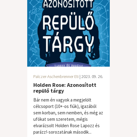
Palczer-Aschenbrenner Eti
| 2023. 09. 26.
Holden Rose: Azonosított
repülő tárgy
Bár nem én vagyok a megjelölt
célcsoport (10+-os fiúk), igazából
sem korban, sem nemben, és még az
ufókat sem szeretem, mégis
elvarázsolt Holden Rose Lapozz és
parázz!-sorozatának második...