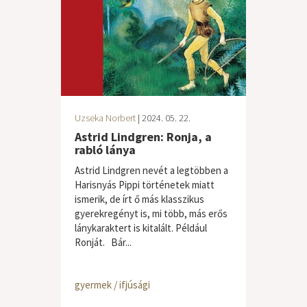
Uzseka Norbert
| 2024. 05. 22.
Astrid Lindgren: Ronja, a
rabló lánya
Astrid Lindgren nevét a legtöbben a
Harisnyás Pippi történetek miatt
ismerik, de írt ő más klasszikus
gyerekregényt is, mi több, más erős
lánykaraktert is kitalált. Például
Ronját. Bár...
gyermek / ifjúsági