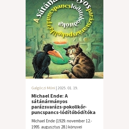
Galgóczi Móni
| 2025. 01. 19.
Michael Ende: A
sátánármányos
parázsvarázs-pokolikőr-
puncspancs-lódítóbódítóka
Michael Ende (1929. november 12.-
1995. augusztus 28.) könyvei