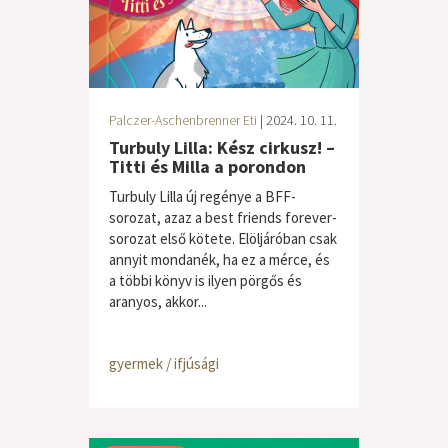
Palczer-Aschenbrenner Eti
| 2024. 10. 11.
Turbuly Lilla: Kész cirkusz! –
Titti és Milla a porondon
Turbuly Lilla új regénye a BFF-
sorozat, azaz a best friends forever-
sorozat első kötete. Elöljáróban csak
annyit mondanék, ha ez a mérce, és
a többi könyv is ilyen pörgős és
aranyos, akkor...
gyermek / ifjúsági