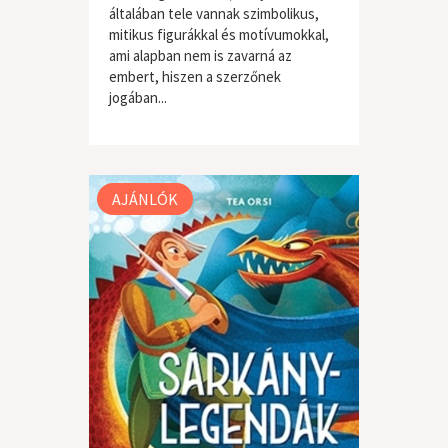
általában tele vannak szimbolikus,
mitikus figurákkal és motívumokkal,
ami alapban nem is zavarná az
embert, hiszen a szerzőnek
jogában...
gyermek / ifjúsági
AJÁNLÓK