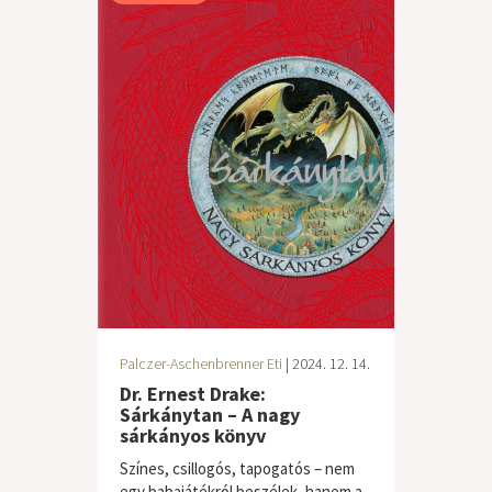
Palczer-Aschenbrenner Eti
| 2024. 12. 14.
Dr. Ernest Drake:
Sárkánytan – A nagy
sárkányos könyv
Színes, csillogós, tapogatós – nem
egy babajátékról beszélek, hanem a