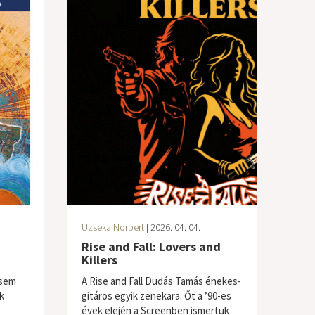
Uzseka Norbert
| 2026. 04. 04.
Rise and Fall: Lovers and
Killers
 sem
A Rise and Fall Dudás Tamás énekes-
k
gitáros egyik zenekara. Őt a ’90-es
évek elején a Screenben ismertük