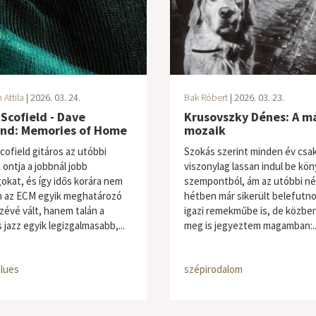
Attila
| 2026. 03. 24.
Bak Róbert
| 2026. 03. 23.
Scofield - Dave
Krusovszky Dénes: A m
and: Memories of Home
mozaik
cofield gitáros az utóbbi
Szokás szerint minden év csa
 ontja a jobbnál jobb
viszonylag lassan indul be kö
okat, és így idős korára nem
szempontból, ám az utóbbi n
 az ECM egyik meghatározó
hétben már sikerült belefutn
évé vált, hanem talán a
igazi remekműbe is, de közbe
 jazz egyik legizgalmasabb,...
meg is jegyeztem magamban:..
blues
szépirodalom