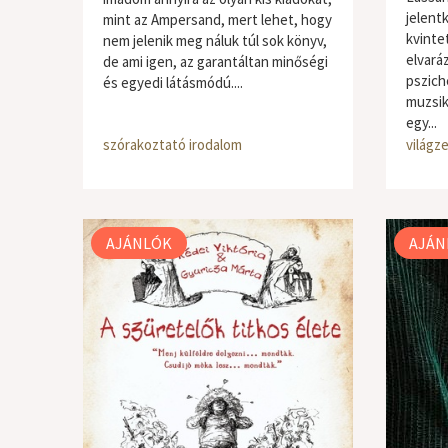
jelent
mint az Ampersand, mert lehet, hogy
kvintet
nem jelenik meg náluk túl sok könyv,
elvaráz
de ami igen, az garantáltan minőségi
pszich
és egyedi látásmódú....
muzsik
egy...
szórakoztató irodalom
világze
AJÁNLÓK
AJÁN