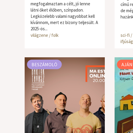
megfogalmaztam a célt, jó lenne
című r
látni őket élőben, színpadon.
de még
Legközelebb valami nagyobbat kell
hazánk
kívánnom, mert ez bizony teljesült. A
2025-ös...
világzene / folk
sci-fi 
ifjúság
BESZÁMOLÓ
AJÁN