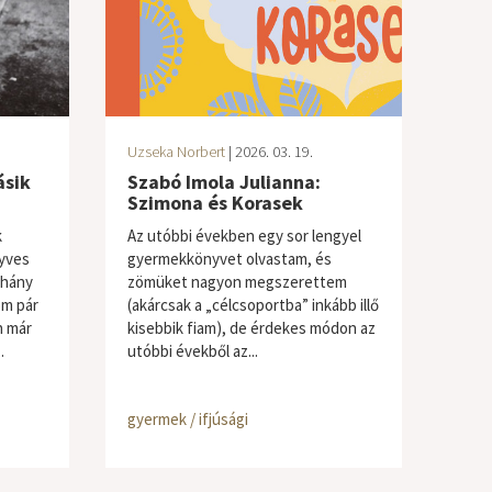
Uzseka Norbert
| 2026. 03. 19.
ásik
Szabó Imola Julianna:
Szimona és Korasek
k
Az utóbbi években egy sor lengyel
nyves
gyermekkönyvet olvastam, és
éhány
zömüket nagyon megszerettem
om pár
(akárcsak a „célcsoportba” inkább illő
n már
kisebbik fiam), de érdekes módon az
.
utóbbi évekből az...
gyermek / ifjúsági