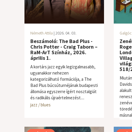
Németh Attila
| 2026. 04. 03.
Galgóc
Beszámoló: The Bad Plus -
Zenék
Chris Potter - Craig Taborn –
Roge
RaM-ArT Színház, 2026.
Lond
április 1.
Villa
világ
A kortárs jazz egyik legizgalmasabb,
518/2
ugyanakkor nehezen
Miután
kategorizálható formációja, a The
Davids
Bad Plus búcsúturnéjának budapesti
alakult
állomása egyszerre ígért nosztalgiát
renesz
és radikális újraértelmezést....
zenéve
jazz / blues
világze
töredé
másnak.