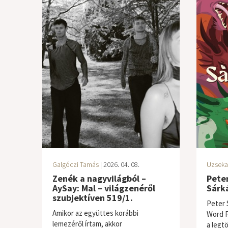
Galgóczi Tamás
| 2026. 04. 08.
Uzseka
Zenék a nagyvilágból –
Peter
AySay: Mal – világzenéről
Sárk
szubjektíven 519/1.
Peter 
Amikor az együttes korábbi
Word Fa
lemezéről írtam, akkor
a legt