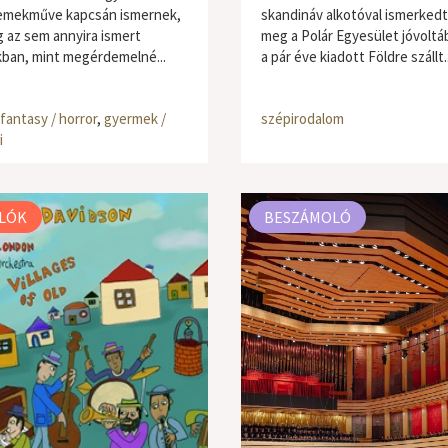
emekműve kapcsán ismernek,
skandináv alkotóval ismerked
 az sem annyira ismert
meg a Polár Egyesület jóvoltáb
ban, mint megérdemelné...
a pár éve kiadott Földre szállt..
/ fantasy / horror
,
gyermek /
szépirodalom
i
LÓK
BESZÁMOLÓ