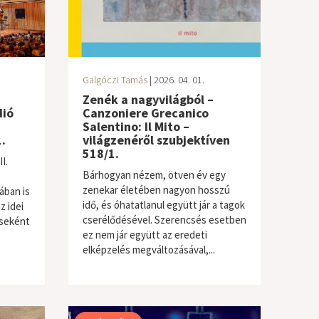
Galgóczi Tamás
| 2026. 04. 01.
Zenék a nagyvilágból –
dió
Canzoniere Grecanico
Salentino: Il Mito –
.
világzenéről szubjektíven
518/1.
I.
Bárhogyan nézem, ötven év egy
zenekar életében nagyon hosszú
ában is
idő, és óhatatlanul együtt jár a tagok
 idei
cserélődésével. Szerencsés esetben
éseként
ez nem jár együtt az eredeti
elképzelés megváltozásával,...
világzene / folk