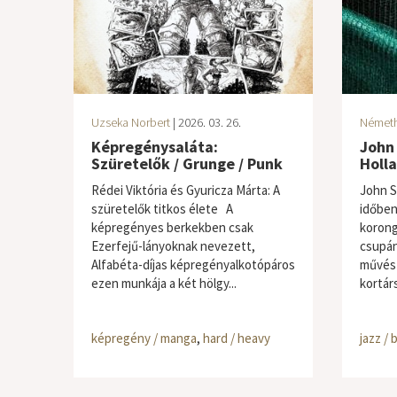
Uzseka Norbert
| 2026. 03. 26.
Németh 
Képregénysaláta:
John 
Szüretelők / Grunge / Punk
Holl
Rédei Viktória és Gyuricza Márta: A ​
John S
szüretelők titkos élete A
időben
képregényes berkekben csak
korong
Ezerfejű-lányoknak nevezett,
csupán
Alfabéta-díjas képregényalkotópáros
művész
ezen munkája a két hölgy...
kortárs
képregény / manga
,
hard / heavy
jazz / 