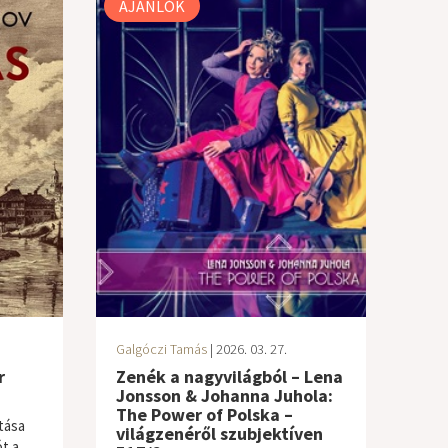
AJÁNLÓK
Galgóczi Tamás
| 2026. 03. 27.
r
Zenék a nagyvilágból – Lena
Jonsson & Johanna Juhola:
The Power of Polska –
tása
világzenéről szubjektíven
t a