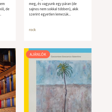
tem
meg, és vagyunk egy páran (de
ól, de
sajnos nem sokkal többen), akik
.
szerint egyetlen lemezük...
rock
AJÁNLÓK