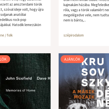
kezett az amszterdami török
kajmakám házába. Megfeledke
t, szóval ideje volt, hogy újra
róla, vagy a török valamiért ne
soljanak anatóliai
megelégedve vele, nem tudta
edelikus rock-pop
nem is bánta,...
ájukkal. Hatodik lemezükön
ne / folk
szépirodalom
LÓK
AJÁNLÓK