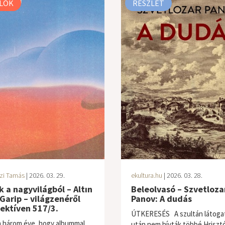
LÓK
RÉSZLET
zi Tamás
| 2026. 03. 29.
ekultura.hu
| 2026. 03. 28.
 a nagyvilágból – Altın
Beleolvasó – Szvetloza
Garip – világzenéről
Panov: A dudás
ektíven 517/3.
ÚTKERESÉS A szultán látoga
 három éve, hogy albummal
után nem hívták többé Hrisztó