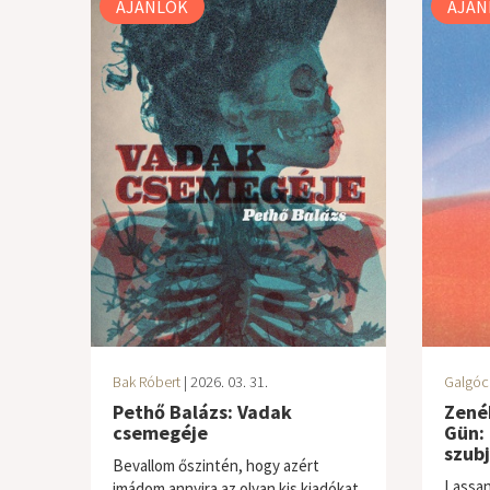
AJÁNLÓK
AJÁN
Bak Róbert
| 2026. 03. 31.
Galgóc
Pethő Balázs: Vadak
Zenék
csemegéje
Gün: 
szubj
Bevallom őszintén, hogy azért
Lassan
imádom annyira az olyan kis kiadókat,