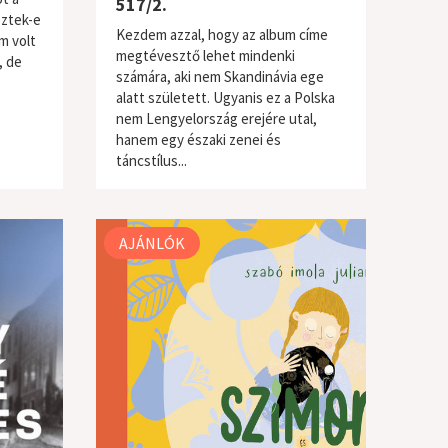
517/2.
ztek-e
Kezdem azzal, hogy az album címe
m volt
megtévesztő lehet mindenki
, de
számára, aki nem Skandinávia ege
alatt született. Ugyanis ez a Polska
nem Lengyelország erejére utal,
hanem egy északi zenei és
világzene / folk
táncstílus...
AJÁNLÓK