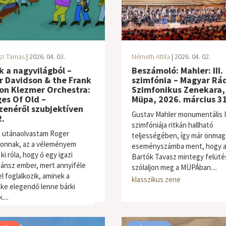
zi Tamás
| 2026. 04. 03.
Németh Attila
| 2026. 04. 02.
 a nagyvilágból –
Beszámoló: Mahler: III.
r Davidson & the Frank
szimfónia – Magyar Rá
on Klezmer Orchestra:
Szimfonikus Zenekara,
ges Of Old –
Müpa, 2026. március 31
zenéről szubjektíven
Gustav Mahler monumentális II
.
szimfóniája ritkán hallható
 utánaolvastam Roger
teljességében, így már önmag
onnak, az a véleményem
eseményszámba ment, hogy az
 ki róla, hogy ő egy igazi
Bartók Tavasz mintegy felüt
ánsz ember, mert annyiféle
szólaljon meg a MÜPÁban....
l foglalkozik, aminek a
ne / folk
klasszikus zene
ke elegendő lenne bárki
...