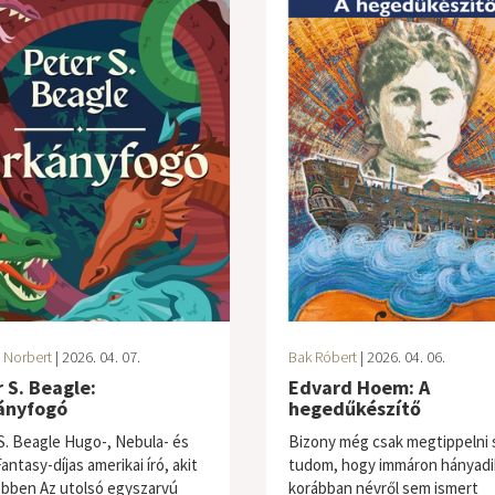
 Norbert
| 2026. 04. 07.
Bak Róbert
| 2026. 04. 06.
 S. Beagle:
Edvard Hoem: A
ányfogó
hegedűkészítő
S. Beagle Hugo-, Nebula- és
Bizony még csak megtippelni
ntasy-díjas amerikai író, akit
tudom, hogy immáron hányadi
öbben Az utolsó egyszarvú
korábban névről sem ismert