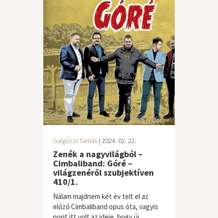
Galgóczi Tamás
| 2024. 02. 22.
Zenék a nagyvilágból –
Cimbaliband: Góré –
világzenéről szubjektíven
410/1.
Nálam majdnem két év telt el az
előző Cimbaliband opus óta, vagyis
pont itt volt az ideje, hogy új