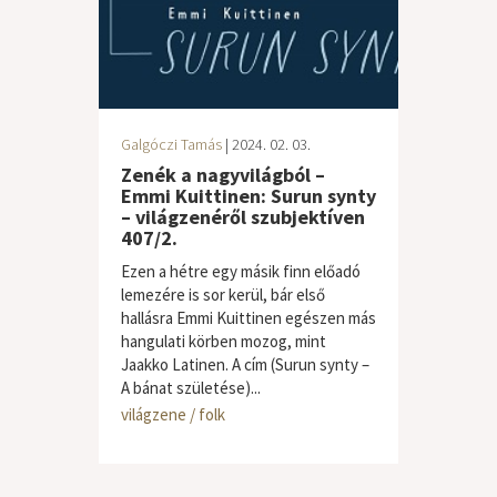
Galgóczi Tamás
| 2024. 02. 03.
Zenék a nagyvilágból –
Emmi Kuittinen: Surun synty
– világzenéről szubjektíven
407/2.
Ezen a hétre egy másik finn előadó
lemezére is sor kerül, bár első
hallásra Emmi Kuittinen egészen más
hangulati körben mozog, mint
Jaakko Latinen. A cím (Surun synty –
A bánat születése)...
világzene / folk