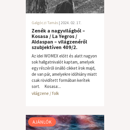
Galgóczi Tamás
| 2024. 02. 17.
Zenék a nagyvilágból –
Kosasa / La Yegros /
Aldaspan – világzenéről
szubjektíven 409/2.
Az idei WOMEX előtt és alatt nagyon
sok hallgatnivalót kaptam, amelyek
egy részéről önálló cikket írok majd,
de van pár, amelyekre időhiány miatt
csak rövidített formában kerítek
sort. Kosasa:...
világzene / folk
AJÁNLÓK