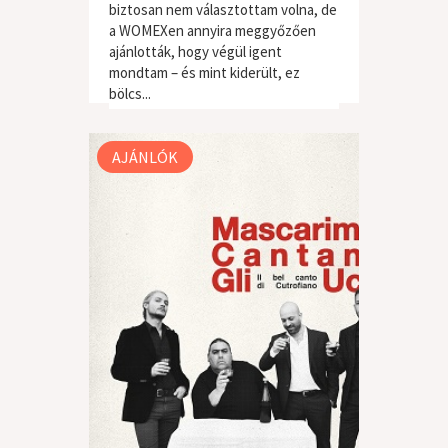
biztosan nem választottam volna, de
a WOMEXen annyira meggyőzően
ajánlották, hogy végül igent
világzene / folk
mondtam – és mint kiderült, ez
bölcs...
AJÁNLÓK