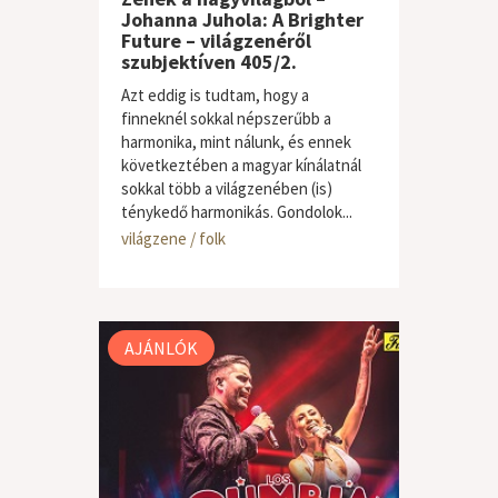
Johanna Juhola: A Brighter
Future – világzenéről
szubjektíven 405/2.
Azt eddig is tudtam, hogy a
finneknél sokkal népszerűbb a
harmonika, mint nálunk, és ennek
következtében a magyar kínálatnál
sokkal több a világzenében (is)
ténykedő harmonikás. Gondolok...
világzene / folk
AJÁNLÓK