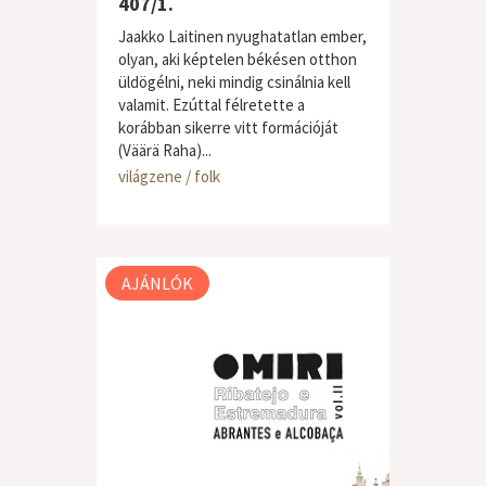
407/1.
Jaakko Laitinen nyughatatlan ember,
olyan, aki képtelen békésen otthon
üldögélni, neki mindig csinálnia kell
valamit. Ezúttal félretette a
korábban sikerre vitt formációját
(Väärä Raha)...
világzene / folk
AJÁNLÓK