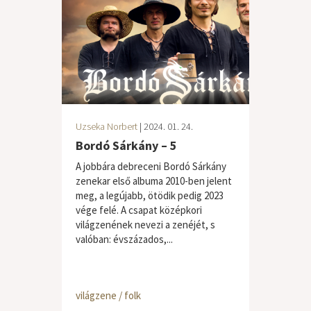
Uzseka Norbert
| 2024. 01. 24.
Bordó Sárkány – 5
A jobbára debreceni Bordó Sárkány
zenekar első albuma 2010-ben jelent
meg, a legújabb, ötödik pedig 2023
vége felé. A csapat középkori
világzenének nevezi a zenéjét, s
valóban: évszázados,...
világzene / folk