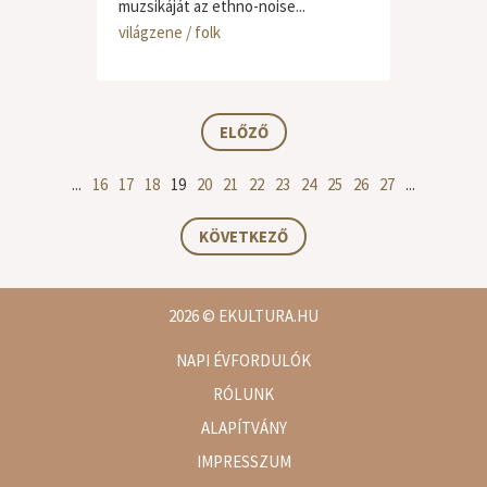
muzsikáját az ethno-noise...
világzene / folk
ELŐZŐ
...
16
17
18
19
20
21
22
23
24
25
26
27
...
KÖVETKEZŐ
2026
© EKULTURA.HU
NAPI ÉVFORDULÓK
RÓLUNK
ALAPÍTVÁNY
IMPRESSZUM