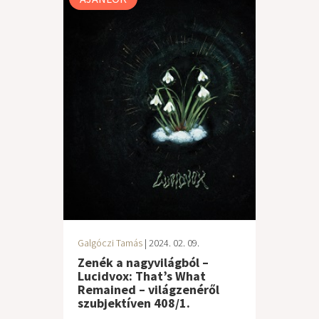
Galgóczi Tamás
| 2024. 02. 09.
Zenék a nagyvilágból –
Lucidvox: That’s What
Remained – világzenéről
szubjektíven 408/1.