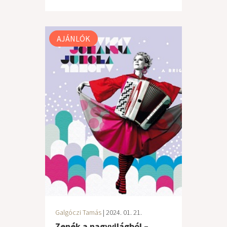
AJÁNLÓK
Galgóczi Tamás
| 2024. 01. 21.
Zenék a nagyvilágból –