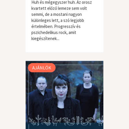
Huh és mégegyszer huh. Az orosz
kvartett előző lemeze sem volt
semmi, de a mostani nagyon
különleges lett, a szó legjobb
értelmében. Progresszív és
pszichedelikus rock, amit
kiegészítenek...
világzene / folk
AJÁNLÓK