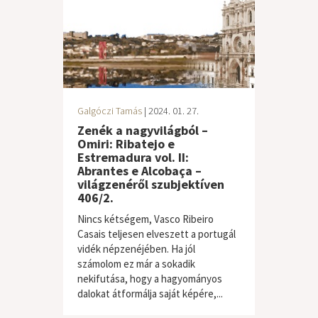
Galgóczi Tamás
| 2024. 01. 27.
Zenék a nagyvilágból –
Omiri: Ribatejo e
Estremadura vol. II:
Abrantes e Alcobaça –
világzenéről szubjektíven
406/2.
Nincs kétségem, Vasco Ribeiro
Casais teljesen elveszett a portugál
vidék népzenéjében. Ha jól
számolom ez már a sokadik
nekifutása, hogy a hagyományos
világzene / folk
dalokat átformálja saját képére,...