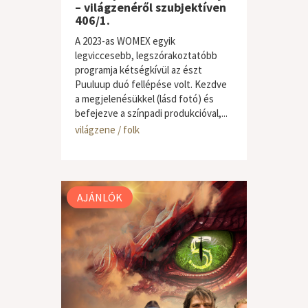
– világzenéről szubjektíven
406/1.
A 2023-as WOMEX egyik
legviccesebb, legszórakoztatóbb
programja kétségkívül az észt
Puuluup duó fellépése volt. Kezdve
a megjelenésükkel (lásd fotó) és
befejezve a színpadi produkcióval,...
világzene / folk
AJÁNLÓK