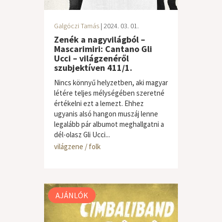
Galgóczi Tamás
| 2024. 03. 01.
Zenék a nagyvilágból –
Mascarimiri: Cantano Gli
Ucci – világzenéről
szubjektíven 411/1.
Nincs könnyű helyzetben, aki magyar
létére teljes mélységében szeretné
értékelni ezt a lemezt. Ehhez
ugyanis alsó hangon muszáj lenne
legalább pár albumot meghallgatni a
dél-olasz Gli Ucci...
világzene / folk
AJÁNLÓK