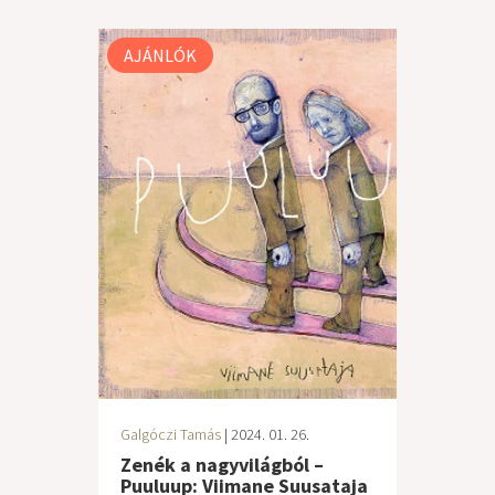
AJÁNLÓK
Galgóczi Tamás
| 2024. 01. 26.
Zenék a nagyvilágból –
Puuluup: Viimane Suusataja