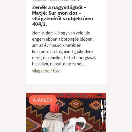
Zenék a nagyvilágból –
Matjé: Sur mon dos –
világzenéről szubjektíven
404/2.
Nem tudom ki hogy van vele, de
engem ebben a borongós időben,
ami az év második hetében
köszöntött ránk, mindig jókedvre
derít, és némileg feltölt energiával,
ha vidám, napsütötte zenét...
világzene / folk
AJÁNLÓK