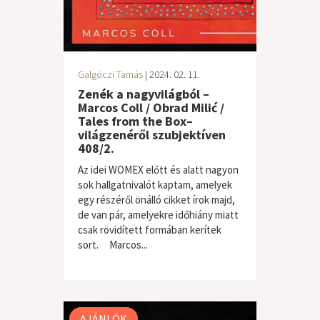
Galgóczi Tamás
| 2024. 02. 11.
Zenék a nagyvilágból –
Marcos Coll / Obrad Milić /
Tales from the Box–
világzenéről szubjektíven
408/2.
Az idei WOMEX előtt és alatt nagyon
sok hallgatnivalót kaptam, amelyek
egy részéről önálló cikket írok majd,
de van pár, amelyekre időhiány miatt
csak rövidített formában kerítek
sort. Marcos...
világzene / folk
AJÁNLÓK