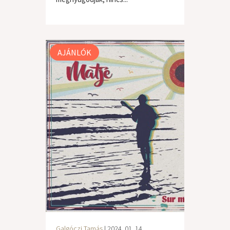
világzene / folk
AJÁNLÓK
Galgóczi Tamás
| 2024. 01. 14.