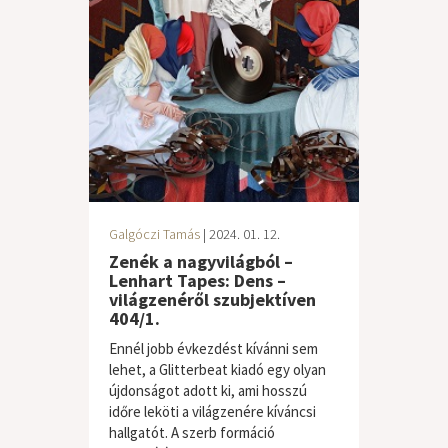
Galgóczi Tamás
| 2024. 01. 12.
Zenék a nagyvilágból –
Lenhart Tapes: Dens –
világzenéről szubjektíven
404/1.
Ennél jobb évkezdést kívánni sem
lehet, a Glitterbeat kiadó egy olyan
újdonságot adott ki, ami hosszú
időre leköti a világzenére kíváncsi
hallgatót. A szerb formáció