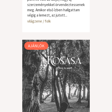
szerzeményekkel örvendeztessenek
meg. Amikor első ízben hallgattam
végig a lemezt, az jutott...
világzene / folk
AJÁNLÓK