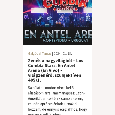
Galgóczi Tamás
| 2024. 01. 19.
Zenék a nagyvilágból – Los
Cumbia Stars: En Antel
Arena (En Vivo) –
világzenéről szubjektíven
405/1.
Sajnálatos módon nincs kellő
rálátásom arra, ami manapság Latin-
Amerikában történik cumbia terén,
csupán apró szilánkok jutnak el
hozzám, de ennyi is elég ahhoz, hogy
megnyugodjak, nincs...