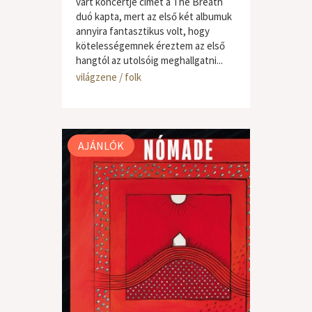
várt koncertje címet a The Breath
duó kapta, mert az első két albumuk
annyira fantasztikus volt, hogy
kötelességemnek éreztem az első
hangtól az utolsóig meghallgatni...
világzene / folk
AJÁNLÓK