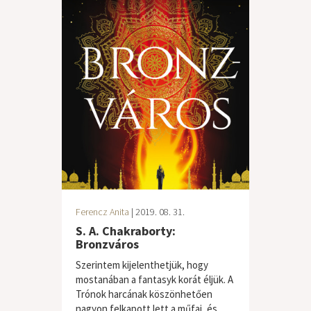
Ferencz Anita
| 2019. 08. 31.
S. A. Chakraborty:
Bronzváros
Szerintem kijelenthetjük, hogy
mostanában a fantasyk korát éljük. A
Trónok harcának köszönhetően
nagyon felkapott lett a műfaj, és