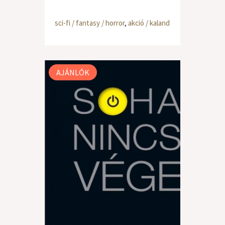
sci-fi / fantasy / horror
,
akció / kaland
AJÁNLÓK