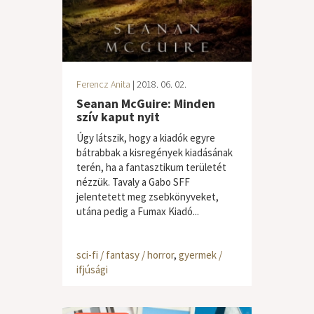
Ferencz Anita
| 2018. 06. 02.
Seanan McGuire: Minden
szív kaput nyit
Úgy látszik, hogy a kiadók egyre
bátrabbak a kisregények kiadásának
terén, ha a fantasztikum területét
nézzük. Tavaly a Gabo SFF
jelentetett meg zsebkönyveket,
utána pedig a Fumax Kiadó...
sci-fi / fantasy / horror
,
gyermek /
ifjúsági