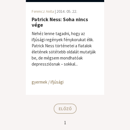
Ferencz Anita
| 2014. 05. 22.
Patrick Ness: Soha nincs
vége
Nehéz lenne tagadni, hogy az
ifjúsági regények fénykorukat élik.
Patrick Ness történetei a fiatalok
életének sötétebb oldalát mutatják
be, de mégsem mondhatóak
depressziósnak – sokkal...
gyermek / ifjúsági
ELŐZŐ
1