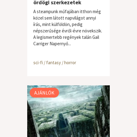
ördögi szerkezetek
A steampunk műfajában itthon még
közel sem látott napvilágot annyi
írás, mint külföldön, pedig
népszerűsége évről-évre növekszik.
A legismertebb regények talán Gail
Carriger Napernyő...
sci-fi / fantasy / horror
AJÁNLÓK