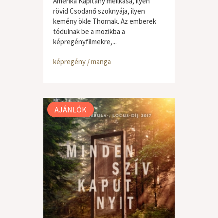
Amerika Kapitány mellkasa, ilyen
rövid Csodanő szoknyája, ilyen
kemény ökle Thornak. Az emberek
tódulnak be a mozikba a
képregényfilmekre,...
képregény / manga
AJÁNLÓK