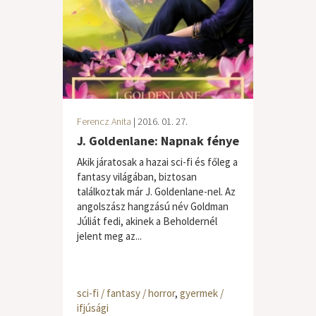
Ferencz Anita
| 2016. 01. 27.
J. Goldenlane: Napnak fénye
Akik járatosak a hazai sci-fi és főleg a
fantasy világában, biztosan
találkoztak már J. Goldenlane-nel. Az
angolszász hangzású név Goldman
Júliát fedi, akinek a Beholdernél
jelent meg az...
sci-fi / fantasy / horror
,
gyermek /
ifjúsági