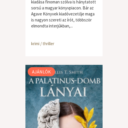
kiadása finoman szólva is hánytatott
sorsú a magyar könyvpiacon. Bár az
Agave Könyvek kiadóvezetője maga
is nagyon szereti az írót, többször
elmondta interjúkban,...
krimi / thriller
AJÁNLÓK