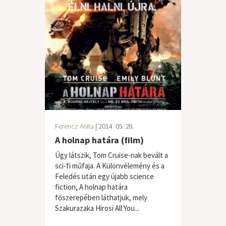
Ferencz Anita
| 2014. 05. 28.
A holnap határa (film)
Úgy látszik, Tom Cruise-nak bevált a
sci-fi műfaja. A Különvélemény és a
Feledés után egy újabb science
fiction, A holnap határa
főszerepében láthatjuk, mely
Szakurazaka Hirosi All You...