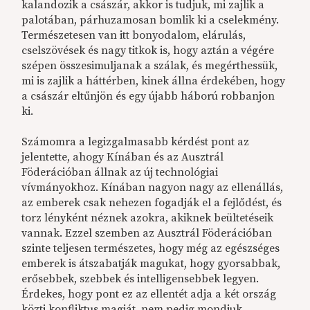
kalandozik a császár, akkor is tudjuk, mi zajlik a
palotában, párhuzamosan bomlik ki a cselekmény.
Természetesen van itt bonyodalom, elárulás,
cselszövések és nagy titkok is, hogy aztán a végére
szépen összesimuljanak a szálak, és megérthessük,
mi is zajlik a háttérben, kinek állna érdekében, hogy
a császár eltűnjön és egy újabb háború robbanjon
ki.
Számomra a legizgalmasabb kérdést pont az
jelentette, ahogy Kínában és az Ausztrál
Föderációban állnak az új technológiai
vívmányokhoz. Kínában nagyon nagy az ellenállás,
az emberek csak nehezen fogadják el a fejlődést, és
torz lényként néznek azokra, akiknek beültetéseik
vannak. Ezzel szemben az Ausztrál Föderációban
szinte teljesen természetes, hogy még az egészséges
emberek is átszabatják magukat, hogy gyorsabbak,
erősebbek, szebbek és intelligensebbek legyen.
Érdekes, hogy pont ez az ellentét adja a két ország
közti konfliktus magját, nem pedig mondjuk