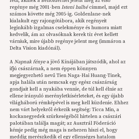
fedi, akinek a Beholdernél jelent meg az első
regénye még 2001-ben
Isteni balhé
címmel, majd ezt
számos követte még 2005-ig. Goldenlane-nek
kialakult egy rajongótábora, akik regényeit
leginkább izgalmas cselekménye és humora miatt
kedvelik, ám az olvasóknak kerek tíz évet kellett
várniuk, mire újabb regénye jelent meg (immáron a
Delta Vision kiadónál).
A
Napnak fénye
a jövő Kínájában játszódik, ahol az
ifjú császárnak, a nem éppen könnyen
megjegyezhető nevű Tien Naga-Hai Huang-Tinek,
apja halála után nemcsak egy egész császárság
gondjait kell a nyakába vennie, de túl kell élnie az
ellene irányuló merényletkísérleteket, és egy újabb
világháború rémképével is meg kell küzdenie. Ehhez
nem várt helyekről érkezik segítség: Ticca Min, a
kockanegyedek szürkeségéből hirtelen a császári
palotában találja magát; az Ausztrál Föderáció
kémje pedig még maga is nehezen hiszi el, hogy
meddig merészkedik el egy ellenséges hatalom