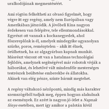
uralkodójának megmentéséért.
Ami rögtön felkeltheti az olvasó figyelmét, hogy
végre itt egy regény, amely nem Európában vagy
Amerikában játszódik. A jövőbeli Kína nagyon
érdekesen van felépítve, tele ellentmondásokkal.
Egyrészt ott vannak a kockanegyedek, ahol
főszereplőnk is él, amelyek mindegyike ugyanolyan
szürke, poros, reménytelen – akik itt élnek,
örülhetnek, ha az algagyárban kapnak munkát.
Másrészt viszont ott van a hatalmas technológiai
fejlődés, amelynek segítségével már robotok vívják a
háborúkat, és lehetővé vált mindenféle mesterséges
testrészek beültetése emberekbe és állatokba.
Akinek van elég pénze, szinte bármit megtehet.
A regény váltakozó nézőpontú, mindig más karakter
szemszögéből tudjuk meg, éppen hogyan alakulnak
az események. Ez azért is nagyon jó ötlet a
Napnak
fénye
esetében, mert így amikor a palotán kívül