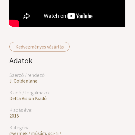
Kedvezményes vásárlás
Adatok
Szerző / rendező:
J. Goldenlane
Kiadó / forgalmazó:
Delta Vision Kiadó
Kiadás éve:
2015
Kategória:
gyermek / ifjúsági
,
sci-fi /