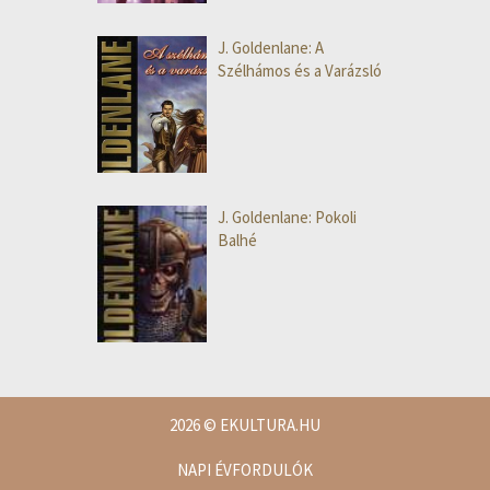
J. Goldenlane: A
Szélhámos és a Varázsló
J. Goldenlane: Pokoli
Balhé
2026
© EKULTURA.HU
NAPI ÉVFORDULÓK