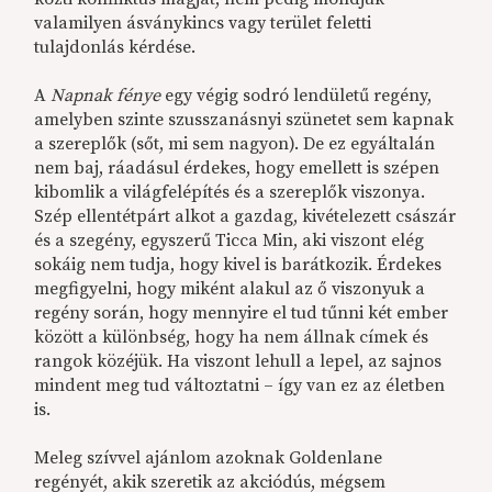
valamilyen ásványkincs vagy terület feletti
tulajdonlás kérdése.
A
Napnak fénye
egy végig sodró lendületű regény,
amelyben szinte szusszanásnyi szünetet sem kapnak
a szereplők (sőt, mi sem nagyon). De ez egyáltalán
nem baj, ráadásul érdekes, hogy emellett is szépen
kibomlik a világfelépítés és a szereplők viszonya.
Szép ellentétpárt alkot a gazdag, kivételezett császár
és a szegény, egyszerű Ticca Min, aki viszont elég
sokáig nem tudja, hogy kivel is barátkozik. Érdekes
megfigyelni, hogy miként alakul az ő viszonyuk a
regény során, hogy mennyire el tud tűnni két ember
között a különbség, hogy ha nem állnak címek és
rangok közéjük. Ha viszont lehull a lepel, az sajnos
mindent meg tud változtatni – így van ez az életben
is.
Meleg szívvel ajánlom azoknak Goldenlane
regényét, akik szeretik az akciódús, mégsem