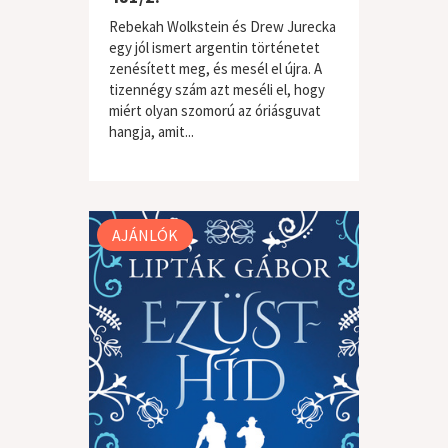
Rebekah Wolkstein és Drew Jurecka
egy jól ismert argentin történetet
zenésített meg, és mesél el újra. A
tizennégy szám azt meséli el, hogy
miért olyan szomorú az óriásguvat
hangja, amit...
világzene / folk
AJÁNLÓK