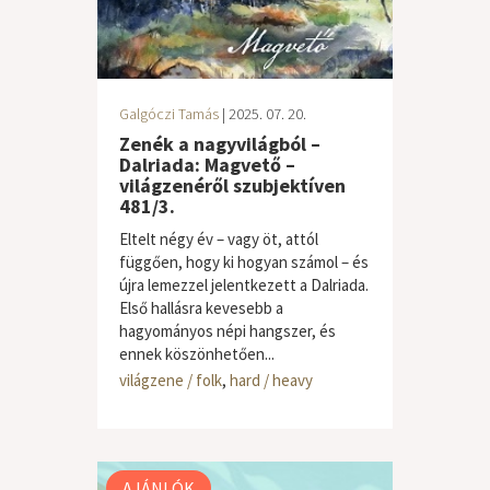
Galgóczi Tamás
| 2025. 07. 20.
Zenék a nagyvilágból –
Dalriada: Magvető –
világzenéről szubjektíven
481/3.
Eltelt négy év – vagy öt, attól
függően, hogy ki hogyan számol – és
újra lemezzel jelentkezett a Dalriada.
Első hallásra kevesebb a
hagyományos népi hangszer, és
ennek köszönhetően...
világzene / folk
,
hard / heavy
AJÁNLÓK