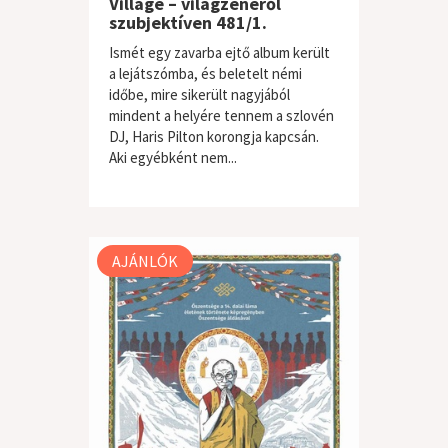
Village – világzenéről
szubjektíven 481/1.
Ismét egy zavarba ejtő album került
a lejátszómba, és beletelt némi
időbe, mire sikerült nagyjából
mindent a helyére tennem a szlovén
DJ, Haris Pilton korongja kapcsán.
Aki egyébként nem...
világzene / folk
AJÁNLÓK