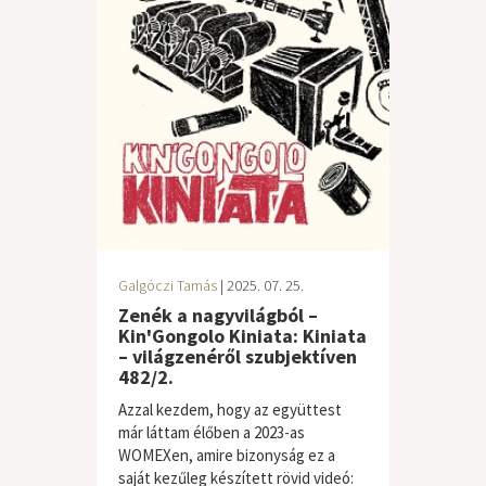
Galgóczi Tamás
| 2025. 07. 25.
Zenék a nagyvilágból –
Kin'Gongolo Kiniata: Kiniata
– világzenéről szubjektíven
482/2.
Azzal kezdem, hogy az együttest
már láttam élőben a 2023-as
WOMEXen, amire bizonyság ez a
saját kezűleg készített rövid videó: