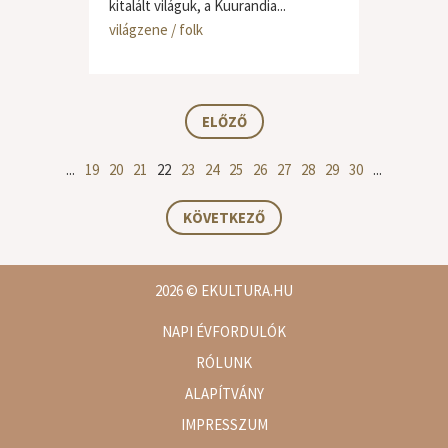
kitalált világuk, a Kuurandia...
világzene / folk
ELŐZŐ
...
19
20
21
22
23
24
25
26
27
28
29
30
...
KÖVETKEZŐ
2026
© EKULTURA.HU
NAPI ÉVFORDULÓK
RÓLUNK
ALAPÍTVÁNY
IMPRESSZUM