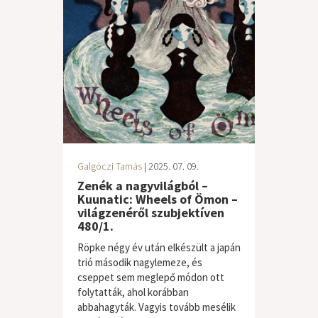
Galgóczi Tamás
| 2025. 07. 09.
Zenék a nagyvilágból –
Kuunatic: Wheels of Ömon –
világzenéről szubjektíven
480/1.
Röpke négy év után elkészült a japán
trió második nagylemeze, és
cseppet sem meglepő módon ott
folytatták, ahol korábban
abbahagyták. Vagyis tovább mesélik