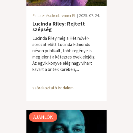
Palczer-Aschenbrenner Eti
| 2025. 07. 24.
Lucinda Riley: Rejtett
szépség
Lucinda Riley még a Hét nővér-
sorozat előtt Lucinda Edmonds
néven publikált, több regénye is
megjelent a kétezres évek elejéig.
Az egyik könyve elég nagy vihart
kavart a britek körében,...
szórakoztató irodalom
AJÁNLÓK