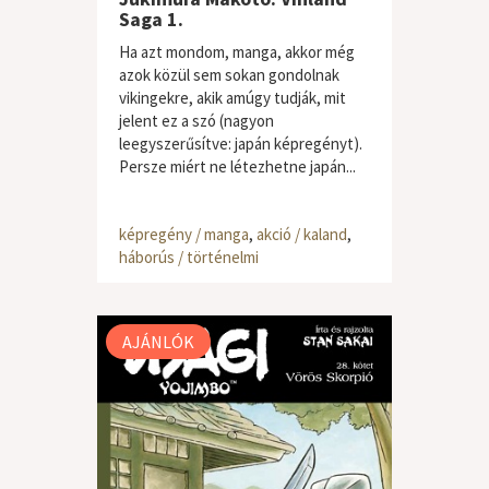
Saga 1.
Ha azt mondom, manga, akkor még
azok közül sem sokan gondolnak
vikingekre, akik amúgy tudják, mit
jelent ez a szó (nagyon
leegyszerűsítve: japán képregényt).
Persze miért ne létezhetne japán...
képregény / manga
,
akció / kaland
,
háborús / történelmi
AJÁNLÓK