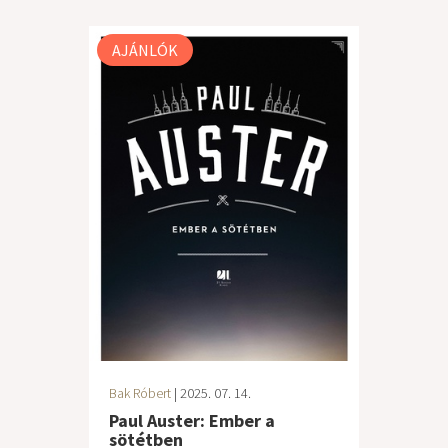
AJÁNLÓK
Bak Róbert
| 2025. 07. 14.
Paul Auster: Ember a
sötétben