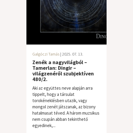
Galgóczi Tamás
| 2025. 07. 13.
Zenék a nagyvilágból –
Tamerlan: Dingir –
világzenéről szubjektíven
480/2.
Aki az együttes neve alapján arra
tippelt, hogy a társulat
torokéneklésben utazik, vagy
mongol zenét játszanak, az bizony
hatalmasat téved. A három muzsikus
nem csupán abban tekinthető
egyedinek,...
világzene / folk