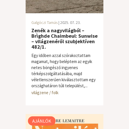
Galgóczi Tamás
| 2025. 07. 23.
Zenék a nagyvilágból –
Brìghde Chaimbeul: Sunwise
– világzenéről szubjektíven
482/1.
Egy időben azzal szórakoztattam
magamat, hogy beléptem az egyik
netes böngésző ingyenes
térképszolgáltatásába, majd
véletlenszerűen kiválasztottam egy
országhatáron túli települést,...
világzene / folk
AJÁNLÓK