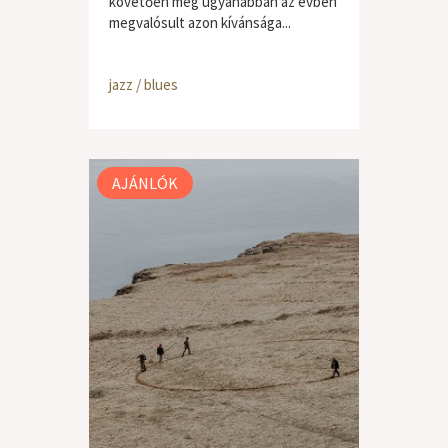
követően még ugyanabban az évben
megvalósult azon kívánsága...
jazz / blues
AJÁNLÓK