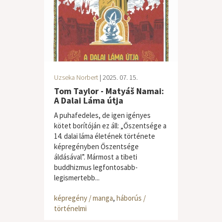
Uzseka Norbert
| 2025. 07. 15.
Tom Taylor - Matyáš Namai:
A Dalai Láma útja
A puhafedeles, de igen igényes
kötet borítóján ez áll: „Őszentsége a
14. dalai láma életének története
képregényben Őszentsége
áldásával”. Mármost a tibeti
buddhizmus legfontosabb-
legismertebb...
képregény / manga
,
háborús /
történelmi