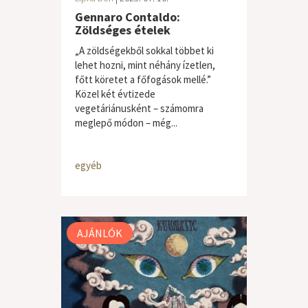
Gennaro Contaldo:
Zöldséges ételek
„A zöldségekből sokkal többet ki
lehet hozni, mint néhány ízetlen,
főtt köretet a főfogások mellé.”
Közel két évtizede
vegetáriánusként – számomra
meglepő módon – még...
egyéb
AJÁNLÓK