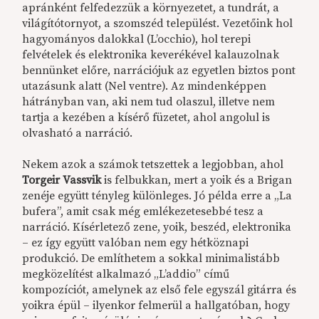
apránként felfedezzük a környezetet, a tundrát, a
világítótornyot, a szomszéd települést. Vezetőink hol
hagyományos dalokkal (L’occhio), hol terepi
felvételek és elektronika keverékével kalauzolnak
bennünket előre, narrációjuk az egyetlen biztos pont
utazásunk alatt (Nel ventre). Az mindenképpen
hátrányban van, aki nem tud olaszul, illetve nem
tartja a kezében a kísérő füzetet, ahol angolul is
olvasható a narráció.
Nekem azok a számok tetszettek a legjobban, ahol
Torgeir Vassvik
is felbukkan, mert a yoik és a Brigan
zenéje együtt tényleg különleges. Jó példa erre a „La
bufera”, amit csak még emlékezetesebbé tesz a
narráció. Kísérletező zene, yoik, beszéd, elektronika
– ez így együtt valóban nem egy hétköznapi
produkció. De említhetem a sokkal minimalistább
megközelítést alkalmazó „L’addio” című
kompozíciót, amelynek az első fele egyszál gitárra és
yoikra épül – ilyenkor felmerül a hallgatóban, hogy