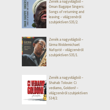
Zenék a nagyvilágból –
Oman Bagpipe Singers:
Songs of returning and
leaving – világzenéről
szubjektíven 535/2.
Zenék a nagyvilágból –
Girma Woldemichael:
Nafqoté – világzenéről
szubjektíven 535/1.
Zenék a nagyvilágból –
Shahab Tolouie: Ci
vediamo, Goldoni! –
világzenéről szubjektíven
534/2.