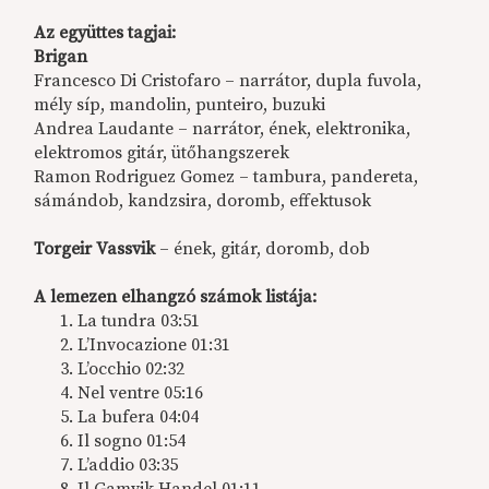
Az együttes tagjai:
Brigan
Francesco Di Cristofaro – narrátor, dupla fuvola,
mély síp, mandolin, punteiro, buzuki
Andrea Laudante – narrátor, ének, elektronika,
elektromos gitár, ütőhangszerek
Ramon Rodriguez Gomez – tambura, pandereta,
sámándob, kandzsira, doromb, effektusok
Torgeir Vassvik
– ének, gitár, doromb, dob
A lemezen elhangzó számok listája:
La tundra 03:51
L’Invocazione 01:31
L’occhio 02:32
Nel ventre 05:16
La bufera 04:04
Il sogno 01:54
L’addio 03:35
Il Gamvik Handel 01:11