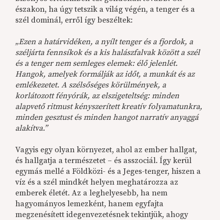
északon, ha úgy tetszik a világ végén, a tenger és a
szél dominál, erről így beszéltek:
„Ezen a határvidéken, a nyílt tenger és a fjordok, a
széljárta fennsíkok és a kis halászfalvak között a szél
és a tenger nem semleges elemek: élő jelenlét.
Hangok, amelyek formálják az időt, a munkát és az
emlékezetet. A szélsőséges körülmények, a
korlátozott fényórák, az elszigeteltség: minden
alapvető ritmust kényszerített kreatív folyamatunkra,
minden gesztust és minden hangot narratív anyaggá
alakítva.”
Vagyis egy olyan környezet, ahol az ember hallgat,
és hallgatja a természetet – és asszociál. Így kerül
egymás mellé a Földközi- és a Jeges-tenger, hiszen a
víz és a szél mindkét helyen meghatározza az
emberek életét. Az a leghelyesebb, ha nem
hagyományos lemezként, hanem egyfajta
megzenésített idegenvezetésnek tekintjük, ahogy