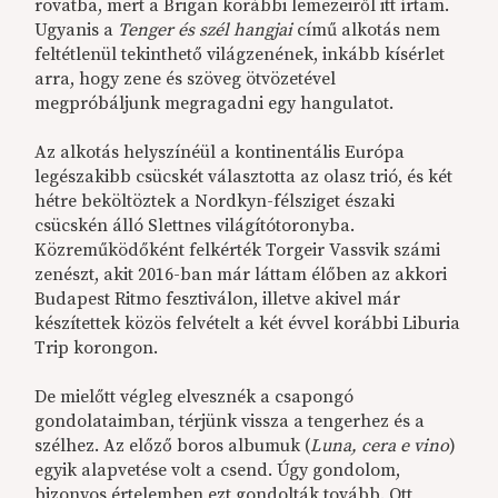
rovatba, mert a Brigan korábbi lemezeiről itt írtam.
Ugyanis a
Tenger és szél hangjai
című alkotás nem
feltétlenül tekinthető világzenének, inkább kísérlet
arra, hogy zene és szöveg ötvözetével
megpróbáljunk megragadni egy hangulatot.
Az alkotás helyszínéül a kontinentális Európa
legészakibb csücskét választotta az olasz trió, és két
hétre beköltöztek a Nordkyn-félsziget északi
csücskén álló Slettnes világítótoronyba.
Közreműködőként felkérték Torgeir Vassvik számi
zenészt, akit 2016-ban már láttam élőben az akkori
Budapest Ritmo fesztiválon, illetve akivel már
készítettek közös felvételt a két évvel korábbi Liburia
Trip korongon.
De mielőtt végleg elvesznék a csapongó
gondolataimban, térjünk vissza a tengerhez és a
szélhez. Az előző boros albumuk (
Luna, cera e vino
)
egyik alapvetése volt a csend. Úgy gondolom,
bizonyos értelemben ezt gondolták tovább. Ott