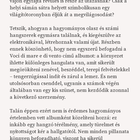
vajon egyfajta révülés is része az utazásnak? Csak a
helyi sámán sátra helyett szimbolikusan egy
világítótoronyban éljük át a megvilágosodást?
Tetszik, ahogyan a hagyományos olasz és számi
hangszerek egymásra találnak, és kiegészülve az
elektronikával, létrehoznak valami újat. Részben
ennek köszönhető, hogy nem egyszerű befogadni a
Voci di mare e di vento című albumot: a környezet
ihlette különleges hangulata van, amit sikerült
megörökíteni zenével, beszéddel, terepi felvételekkel
– tengerzúgással indít és zárul a lemez. És nem
utolsósorban csenddel, ugyanis a számok végén
általában van egy kis szünet, nem kezdődik azonnal
a következő szerzemény.
Talán éppen ezért nem is érdemes hagyományos
értelemben vett albumként közelíteni hozzá: ez
inkább egy hangzó térélmény, amely türelmet és
nyitottságot kér a hallgatótól. Nem minden pillanata
könnyen befogadható, viszont ha sikerül