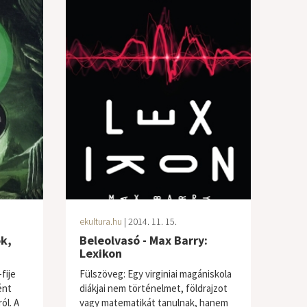
ekultura.hu
| 2014. 11. 15.
ok,
Beleolvasó - Max Barry:
Lexikon
fije
Fülszöveg: Egy virginiai magániskola
ént
diákjai nem történelmet, földrajzot
ól. A
vagy matematikát tanulnak, hanem