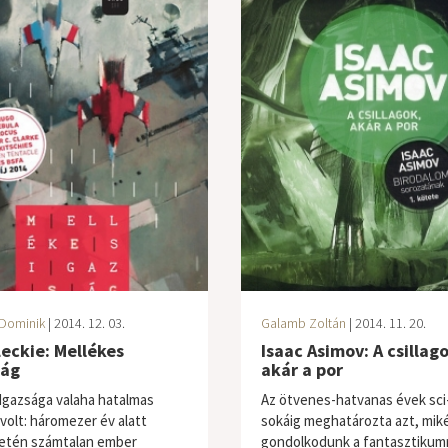
Dominik
| 2014. 12. 03.
Galamb Zoltán
| 2014. 11. 20.
eckie: Mellékes
Isaac Asimov: A csillag
ság
akár a por
Igazsága valaha hatalmas
Az ötvenes-hatvanas évek sci-
 volt: háromezer év alatt
sokáig meghatározta azt, mik
etén számtalan ember
gondolkodunk a fantasztikumr