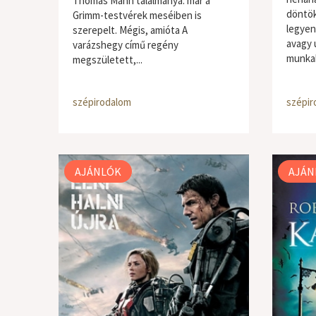
Thomas Mann találmánya: már a
döntök
Grimm-testvérek meséiben is
legyen
szerepelt. Mégis, amióta A
avagy 
varázshegy című regény
munkah
megszületett,...
szépirodalom
szépir
AJÁNLÓK
AJÁN