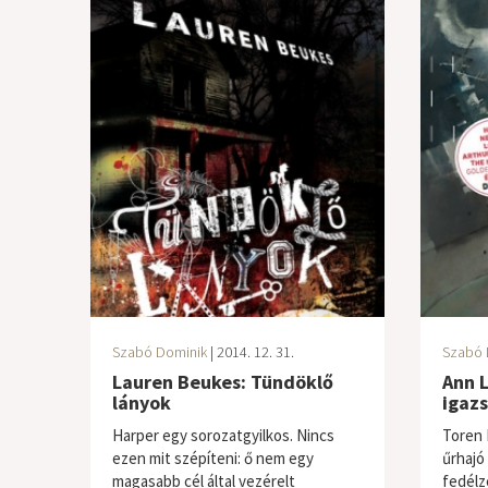
Szabó Dominik
| 2014. 12. 31.
Szabó 
Lauren Beukes: Tündöklő
Ann L
lányok
igaz
Harper egy sorozatgyilkos. Nincs
Toren 
ezen mit szépíteni: ő nem egy
űrhajó
magasabb cél által vezérelt
fedélz