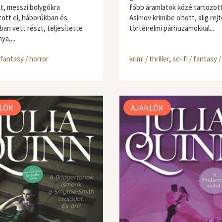
lt, messzi bolygókra
főbb áramlatok közé tartozott
tott el, háborúkban és
Asimov krimibe oltott, alig rejt
ban vett részt, teljesítette
történelmi párhuzamokkal...
ya,...
/ fantasy / horror
krimi / thriller
,
sci-fi / fantasy 
LÓK
AJÁNLÓK