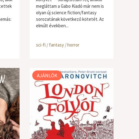
tettek
megláttam a Gabo Kiadó már nem is
olyan új science fiction/fantasy
lemás:
sorozatának következő kötetét. Az
elmúlt években...
sci-fi / fantasy / horror
AJÁNLÓK