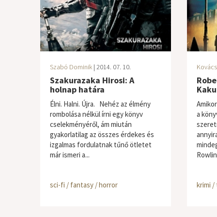
Szabó Dominik
| 2014. 07. 10.
Kovács
Szakurazaka Hirosi: A
Rober
holnap határa
Kaku
Élni. Halni. Újra. Nehéz az élmény
Amikor
rombolása nélkül írni egy könyv
a könyv
cselekményéről, ám miután
szeret
gyakorlatilag az összes érdekes és
annyir
izgalmas fordulatnak tűnő ötletet
mindeg
már ismeri a...
Rowlin
sci-fi / fantasy / horror
krimi / 