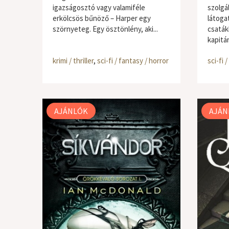
igazságosztó vagy valamiféle
szolgá
erkölcsös bűnöző – Harper egy
látoga
szörnyeteg. Egy ösztönlény, aki...
csaták
kapitán
krimi / thriller
,
sci-fi / fantasy / horror
sci-fi 
AJÁNLÓK
AJÁN