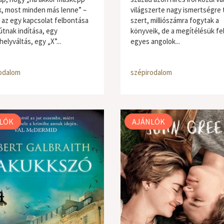
, most minden más lenne” –
világszerte nagy ismertségre 
 az egy kapcsolat felbontása
szert, milliószámra fogytak a
útnak indítása, egy
könyveik, de a megítélésük fe
elyváltás, egy „X”...
egyes angolok...
odalom
szépirodalom
LÓK
AJÁNLÓK