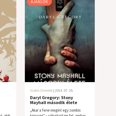
AJÁNLÓK
Szabó Dominik
| 2014. 07. 26.
Daryl Gregory: Stony
Mayhall második élete
„Akar a fene megint egy zombis
ó, akik
könyvet” – sóhajtottam fel, amikor