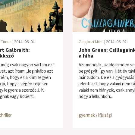
 Tímea
| 2014. 06. 04.
Galgóczi Móni
| 2014. 06. 02.
t Galbraith:
John Green: Csillagain
kkszó
a hiba
 még csak nagyon vártam ezt
Azt mondják, az idő minden s
et, azt írtam: „leginkább azt
begyógyít. Így van. Hét év táv
ném, hogy ez a krimi legyen
már tudom. De ez a gyógyulá
a jó, hogy a végén teljesen
jelenti azt, hogy valami nem fá
y legyen: a szerzőt J. K.
valaki nem hiányzik, csak annyi
gnak vagy Robert...
hogy a lelkünkön...
thriller
gyermek / ifjúsági