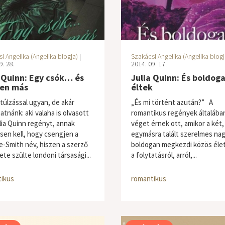
i Angelika (Angelika blogja)
|
Szakácsi Angelika (Angelika blogj
9. 28.
2014. 09. 17.
 Quinn: Egy csók… és
Julia Quinn: És boldog
en más
éltek
túlzással ugyan, de akár
„És mi történt azután?” A
tnánk: aki valaha is olvasott
romantikus regények általába
lia Quinn regényt, annak
véget érnek ott, amikor a két,
sen kell, hogy csengjen a
egymásra talált szerelmes na
-Smith név, hiszen a szerző
boldogan megkezdi közös éle
te szülte londoni társasági...
a folytatásról, arról,...
ikus
romantikus