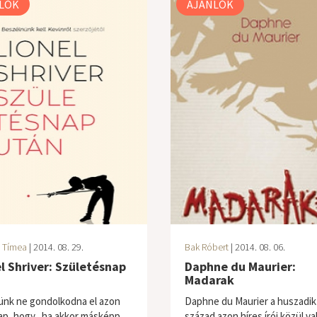
LÓK
AJÁNLÓK
 Tímea
| 2014. 08. 29.
Bak Róbert
| 2014. 08. 06.
l Shriver: Születésnap
Daphne du Maurier:
Madarak
ünk ne gondolkodna el azon
Daphne du Maurier a huszadik
p, hogy „ha akkor másképp
század azon híres írói közül val