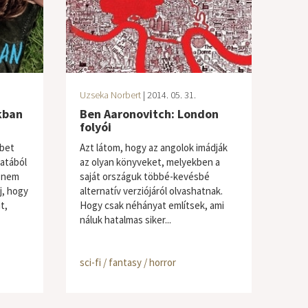
Uzseka Norbert
| 2014. 05. 31.
kban
Ben Aaronovitch: London
folyói
ebet
Azt látom, hogy az angolok imádják
latából
az olyan könyveket, melyekben a
s nem
saját országuk többé-kevésbé
j, hogy
alternatív verziójáról olvashatnak.
t,
Hogy csak néhányat említsek, ami
náluk hatalmas siker...
sci-fi / fantasy / horror