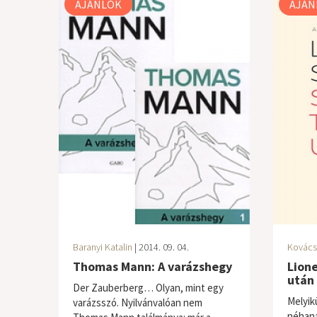
AJÁNLÓK
AJÁN
Baranyi Katalin
| 2014. 09. 04.
Kovács
Thomas Mann: A varázshegy
Lione
után
Der Zauberberg… Olyan, mint egy
Melyik
varázsszó. Nyilvánvalóan nem
néhana