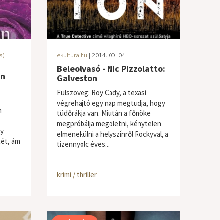
a)
|
ekultura.hu
| 2014. 09. 04.
Beleolvasó - Nic Pizzolatto:
an
Galveston
Fülszöveg: Roy Cady, a texasi
végrehajtó egy nap megtudja, hogy
n
tüdőrákja van. Miután a főnöke
megpróbálja megöletni, kénytelen
gy
elmenekülni a helyszínről Rockyval, a
tét, ám
tizennyolc éves...
krimi / thriller