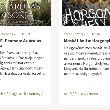
 Norbert
| 2015. 09. 21.
Vörös Eszter
| 2015. 09. 07.
E. Pearson: Az árulás
Moskát Anita: Horgony
ja
Ha egy kényelmes fantáziavil
nhét éves Lia hercegnő az
vágysz, hogy elmenekülhess 
jére készül. Bár tudja, hogy a
mindennapok, a valós problémá
ság sorsa múlhat ezen a
akkor nem a Horgonyhely lesz 
ágon, a lány úgy dönt, hogy
könyved. Ha ábrándos romanti
k. Hátrahagyja királyi életét, s
minden akadályt legyőző...
.
k / ifjúsági
,
sci-fi / fantasy /
sci-fi / fantasy / horror