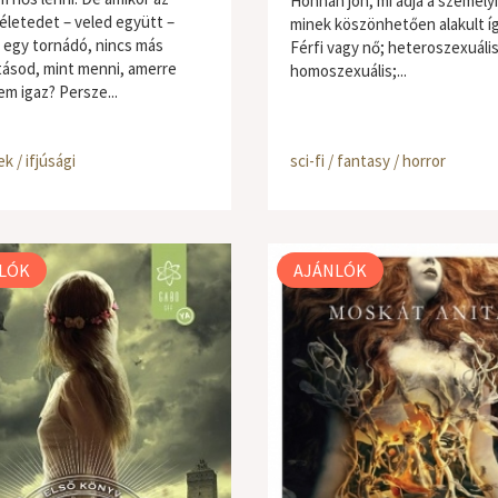
Honnan jön, mi adja a személy
életedet – veled együtt –
minek köszönhetően alakult í
i egy tornádó, nincs más
Férfi vagy nő; heteroszexuáli
tásod, mint menni, amerre
homoszexuális;...
em igaz? Persze...
k / ifjúsági
sci-fi / fantasy / horror
LÓK
AJÁNLÓK