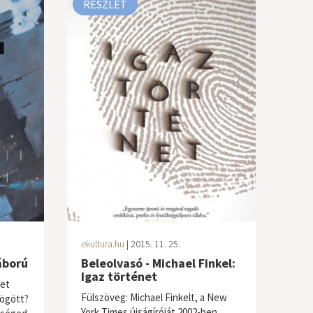
RÉSZLET
ekultura.hu
| 2015. 11. 25.
áború
Beleolvasó - Michael Finkel:
Igaz történet
det
Fülszöveg: Michael Finkelt, a New
mögött?
York Times újságíróját 2002-ben