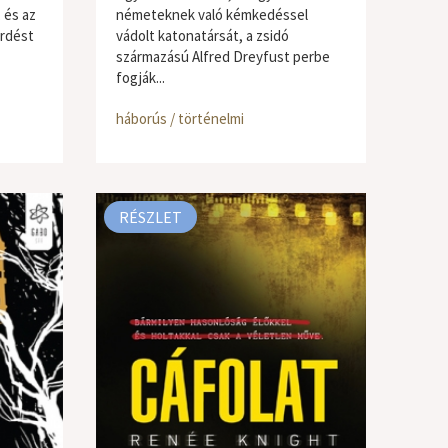
 és az
németeknek való kémkedéssel
érdést
vádolt katonatársát, a zsidó
származású Alfred Dreyfust perbe
fogják...
háborús / történelmi
RÉSZLET