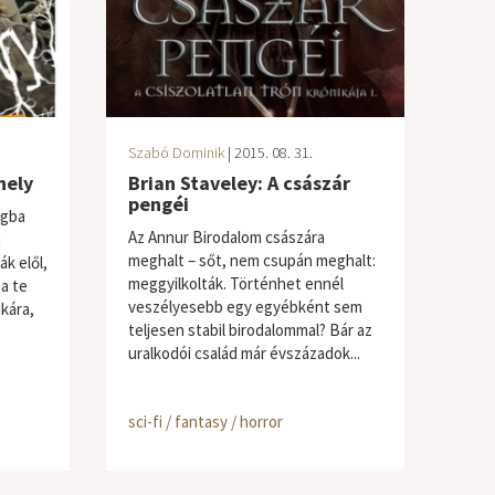
Szabó Dominik
| 2015. 08. 31.
hely
Brian Staveley: A császár
pengéi
ágba
Az Annur Birodalom császára
a
meghalt – sőt, nem csupán meghalt:
k elől,
meggyilkolták. Történhet ennél
a te
veszélyesebb egy egyébként sem
kára,
teljesen stabil birodalommal? Bár az
uralkodói család már évszázadok...
sci-fi / fantasy / horror