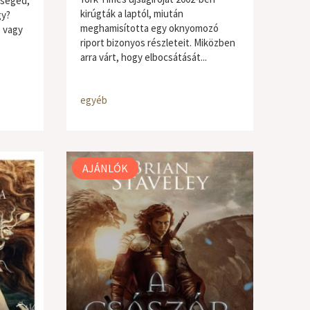
iséged,
kirúgták a laptól, miután
gy?
meghamisította egy oknyomozó
s vagy
riport bizonyos részleteit. Miközben
arra várt, hogy elbocsátását...
egyéb
AJÁNLÓK