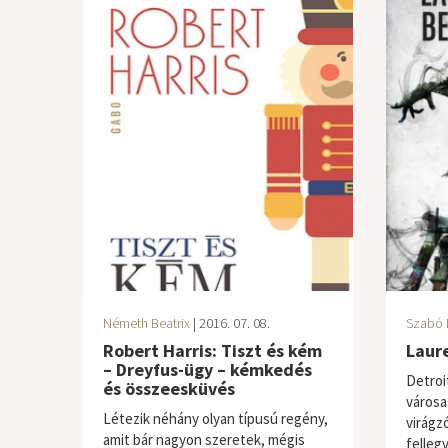
Németh Beatrix
| 2016. 07. 08.
Szabó 
Robert Harris: Tiszt és kém
Laur
– Dreyfus-ügy – kémkedés
Detroi
és összeesküvés
városa.
Létezik néhány olyan típusú regény,
virágz
amit bár nagyon szeretek, mégis
felleg