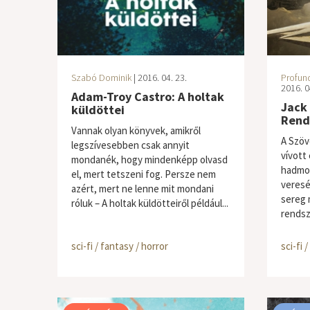
Szabó Dominik
| 2016. 04. 23.
Profund
2016. 0
Adam-Troy Castro: A holtak
Jack
küldöttei
Rend
Vannak olyan könyvek, amikről
A Szöv
legszívesebben csak annyit
vívott
mondanék, hogy mindenképp olvasd
hadmo
el, mert tetszeni fog. Persze nem
veresé
azért, mert ne lenne mit mondani
sereg 
róluk – A holtak küldötteiről például...
rendsz
sci-fi / fantasy / horror
sci-fi 