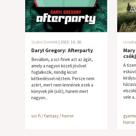
Szabó Dominik
| 2015. 10. 28.
Uzseka
Daryl Gregory: Afterparty
Mary 
csók
Bevallom, a sci-finek azt az ágát,
A tize
amely a nagyon közeli jövővel
esküvő
foglalkozik, mindig kicsit
király
kétkedéssel néztem. Persze nem
házass
azért, mert nem lennének ezek a
elszöki
könyvek jók (sőt), hanem mert
vele a..
nagyon...
sci-fi / fantasy / horror
gyerme
horror