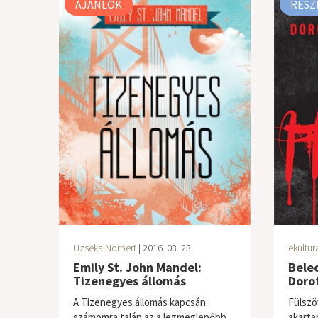
AJÁNLÓK
RÉSZ
Uzseka Norbert
| 2016. 03. 23.
ekultur
Emily St. John Mandel:
Beleo
Tizenegyes állomás
Dorot
A Tizenegyes állomás kapcsán
Fülszö
számomra talán az a legmeglepőbb,
akarta