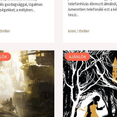
telefonhívás ébreszti álmából,
ális gazdagsággal, izgalmas
ismeretlen telefonáló ezt a k
ségekkel; a mélyben...
teszi...
thriller
krimi / thriller
LÓK
AJÁNLÓK