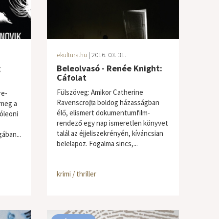
ekultura.hu
| 2016. 03. 31.
g
Beleolvasó - Renée Knight:
Cáfolat
Fülszöveg: Amikor Catherine
re-
Ravenscroft, a boldog házasságban
 meg a
élő, elismert dokumentumfilm-
óleoni
rendező egy nap ismeretlen könyvet
talál az éjjeliszekrényén, kíváncsian
gában...
belelapoz. Fogalma sincs,...
krimi / thriller