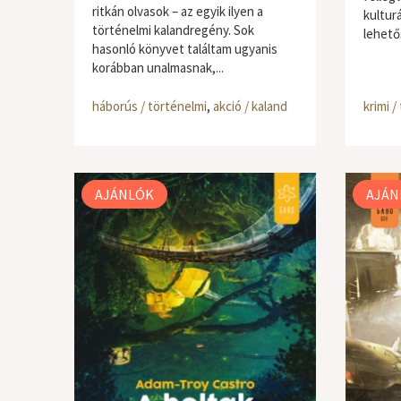
ritkán olvasok – az egyik ilyen a
kultur
történelmi kalandregény. Sok
lehető
hasonló könyvet találtam ugyanis
korábban unalmasnak,...
háborús / történelmi
,
akció / kaland
krimi / 
AJÁNLÓK
AJÁN