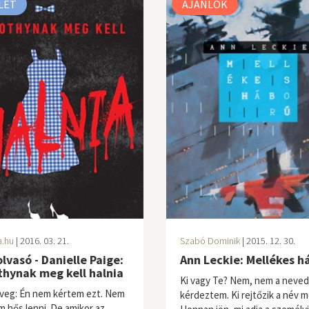
LET
AJÁNLÓK
a.hu
| 2016. 03. 21.
Szabó Dominik
| 2015. 12. 30.
lvasó - Danielle Paige:
Ann Leckie: Mellékes h
hynak meg kell halnia
Ki vagy Te? Nem, nem a neve
veg: Én nem kértem ezt. Nem
kérdeztem. Ki rejtőzik a név 
m hős lenni. De amikor az