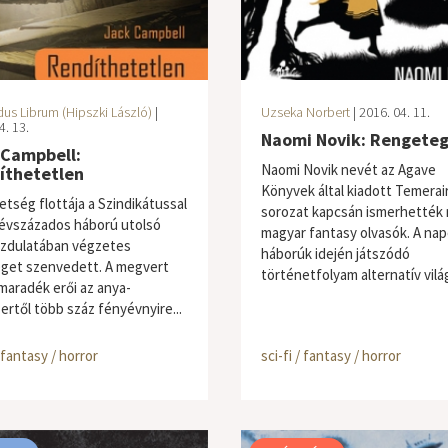
us Librum (Hipszki László)
|
Uzseka Norbert
| 2016. 04. 11.
4. 13.
Naomi Novik: Rengete
 Campbell:
Naomi Novik nevét az Agave
íthetetlen
Könyvek által kiadott Temerai
etség flottája a Szindikátussal
sorozat kapcsán ismerhették
 évszázados háború utolsó
magyar fantasy olvasók. A nap
zdulatában végzetes
háborúk idején játszódó
get szenvedett. A megvert
történetfolyam alternatív vilá
maradék erői az anya-
ertől több száz fényévnyire...
/ fantasy / horror
sci-fi / fantasy / horror