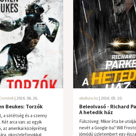
Dominik
| 2016. 06. 26.
ekultura.hu
| 2016. 05. 10.
en Beukes: Torzók
Beleolvasó - Richard Pa
A hetedik ház
t, a sötétség és a szenny
Fülszöveg: Mikor írta be utoljá
 Két arca van: az egyik
nevét a Google-ba? Will Frosto
ó, az amerikai középréteg
jómódú üzletembert egy éjsz
vára, okostelefonokkal,