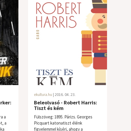
ekultura.hu
| 2016. 04. 23.
rker:
Beleolvasó - Robert Harris:
Tiszt és kém
ra a
Fülszöveg: 1895. Párizs. Georges
t, a
Picquart katonatiszt élénk
aka
figyelemmel kíséri, ahogy a