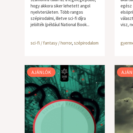
hogy akkora siker lehetett angol
egész 
nyelvterületen. Több rangos
elsöpr
szépirodalmi, illetve sci-fi díjra
válasz
jelölték (például National Book...
visz, n
sci-fi / fantasy / horror
,
szépirodalom
gyerme
AJÁNLÓK
AJÁN