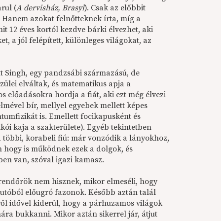
rul (
A dervisház, Brasyl
). Csak az előbbit
. Hanem azokat felnőtteknek írta, míg a
mit 12 éves kortól kezdve bárki élvezhet, aki
t, a jól felépített, különleges világokat, az
tt Singh, egy pandzsábi származású, de
zülei elváltak, és matematikus apja a
 előadásokra hordja a fiát, aki ezt még élvezi
 elmével bír, mellyel egyebek mellett képes
ntumfizikát is. Emellett focikapusként és
ikói kaja a szakterülete). Egyéb tekintetben
többi, korabeli fiú: már vonzódik a lányokhoz,
n hogy is működnek ezek a dolgok, és
ben van, szóval igazi kamasz.
rendőrök nem hisznek, mikor elmeséli, hogy
autóból előugró fazonok. Később aztán talál
ől idővel kiderül, hogy a párhuzamos világok
ára bukkanni. Mikor aztán sikerrel jár, átjut