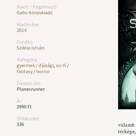
Kiadó / forgalmazó:
Gabo Könyvkiadó
Kiadás éve:
2014
Fordító:
Sziklai István
Kategória:
gyermek / ifjúsági
,
sci-fi /
fantasy / horror
Eredeti cím:
Planesrunner
Ár:
2990 Ft
Oldalszám:
336
valamit
térképe,