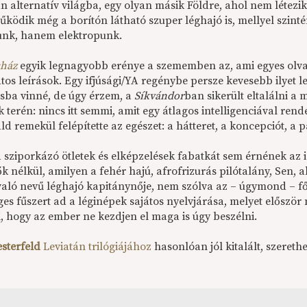
n alternatív világba, egy olyan másik Földre, ahol nem létezi
ködik még a borítón látható szuper léghajó is, mellyel szintén
nk, hanem elektropunk.
sház
egyik legnagyobb erénye a szememben az, ami egyes olvasó
os leírások. Egy ifjúsági/YA regénybe persze kevesebb ilyet le
ásba vinné, de úgy érzem, a
Síkvándor
ban sikerült eltalálni 
k terén: nincs itt semmi, amit egy átlagos intelligenciával ren
 remekül felépítette az egészet: a hátteret, a koncepciót, a 
a sziporkázó ötletek és elképzelések fabatkát sem érnének az
k nélkül, amilyen a fehér hajú, afrofrizurás pilótalány, Sen, a
aló nevű léghajó kapitánynője, nem szólva az – úgymond – f
es fűszert ad a léginépek sajátos nyelvjárása, melyet először
i, hogy az ember ne kezdjen el maga is úgy beszélni.
esterfeld
Leviatán trilógiájához
hasonlóan jól kitalált, szereth