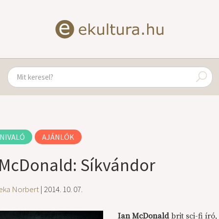
NIVALÓ
AJÁNLÓK
 McDonald: Síkvándor
eka Norbert
| 2014. 10. 07.
Ian McDonald
brit sci-fi író