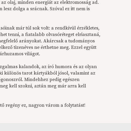
k az olaj, minden energiát az elektromosság ad.
 lesz dolga a srácnak. Szóval ez itt nem is
inak már túl sok volt: a rendkívül érzékletes,
het tenni, a fiatalabb olvasóréteget elriasztaná,
a megfelelő arányokat. Akárcsak a tudományos
delkező tizenéves ne érthetne meg. Ezzel együtt
párhuzamos világot.
 izgalmas kalandok, az író humora és az olyan
ki különös tarot kártyákból jósol, valamint az
őgonoszról. Mindehhez pedig egészen
 meg kell szokni, aztán meg már arra kell
ető regény ez, nagyon várom a folytatást!