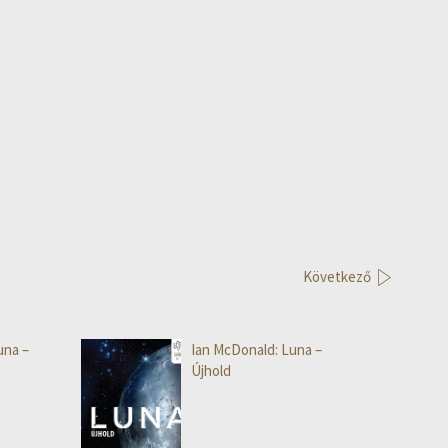
Következő
una –
Ian McDonald: Luna –
Újhold