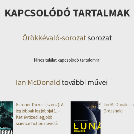
KAPCSOLÓDÓ TARTALMAK
Örökkévaló-sorozat
sorozat
Nincs találat kapcsolódó tartalomra!
Ian McDonald
további művei
Gardner Dozois (szerk.): A
Ian McDonald: L
legjobbak legjobbjai 1. –
Ordashold
Két évtized legjobb
science fiction novellái