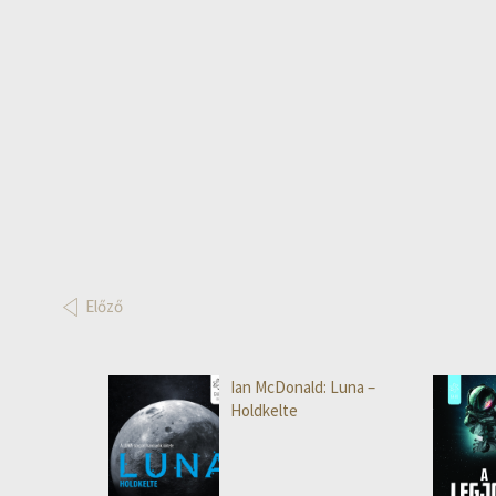
Előző
Ian McDonald: Luna –
Holdkelte