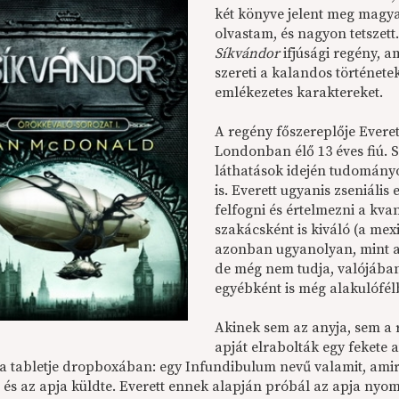
két könyve jelent meg magya
olvastam, és nagyon tetszett
Síkvándor
ifjúsági regény, a
szereti a kalandos történeteke
emlékezetes karaktereket.
A regény főszereplője Evere
Londonban élő 13 éves fiú. S
láthatások idején tudományos
is. Everett ugyanis zseniális
felfogni és értelmezni a kva
szakácsként is kiváló (a mex
azonban ugyanolyan, mint a 
de még nem tudja, valójába
egyébként is még alakulófél
Akinek sem az anyja, sem a 
apját elrabolták egy fekete 
 a tabletje dropboxában: egy Infundibulum nevű valamit, amir
 és az apja küldte. Everett ennek alapján próbál az apja nyom