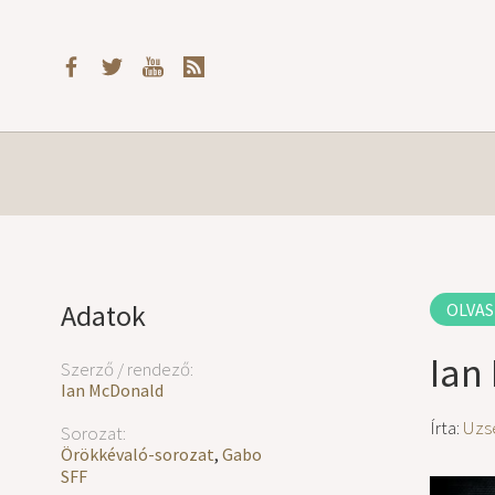
Adatok
OLVAS
Ian
Szerző / rendező:
Ian McDonald
Írta:
Uzs
Sorozat:
Örökkévaló-sorozat
,
Gabo
SFF