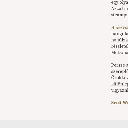
egy olya
Azzal mű
steampu
A dervi
hangulat
ha túlz
részlete
McDonald
Persze 
szereplő
Örökkév
különleg
vigyázn
Scott W