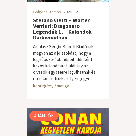
Galgóczi Tamás
| 2020. 12. 11.
Stefano Vietti – Walter
Venturi: Dragonero
Legendák 1. – Kalandok
Darkwoodban
Az olasz Sergio Bonelli Kiadónak
megvan az a jó szokása, hogy a
legnépszerűbb hőseit időnként
közös kalandokra küldi, így az
olvasók egyszerre izgulhatnak és
örömködhetnek az ilyen „egyet...
képregény / manga
AJÁNLÓK