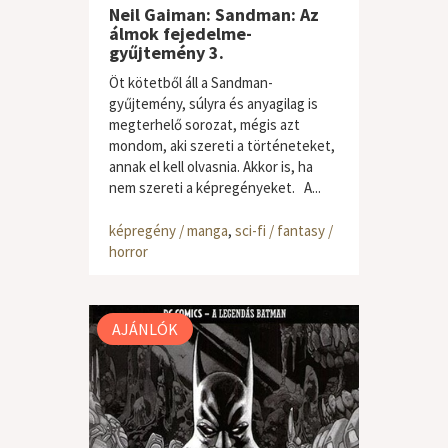
Neil Gaiman: Sandman: Az
álmok fejedelme-
gyűjtemény 3.
Öt kötetből áll a Sandman-
gyűjtemény, súlyra és anyagilag is
megterhelő sorozat, mégis azt
mondom, aki szereti a történeteket,
annak el kell olvasnia. Akkor is, ha
nem szereti a képregényeket. A...
képregény / manga
,
sci-fi / fantasy /
horror
AJÁNLÓK