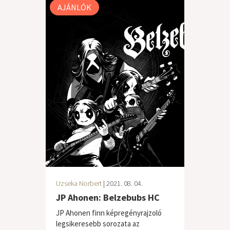
AJÁNLÓK
Uzseka Norbert
| 2021. 08. 04.
JP Ahonen: Belzebubs HC
JP Ahonen finn képregényrajzoló
legsikeresebb sorozata az