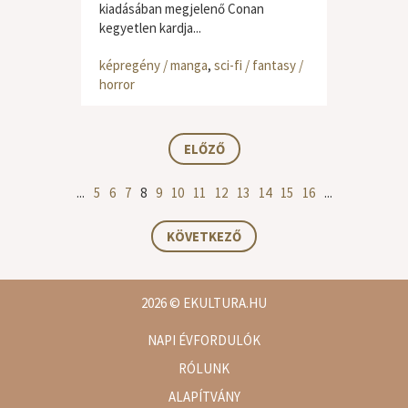
kiadásában megjelenő Conan
kegyetlen kardja...
képregény / manga
,
sci-fi / fantasy /
horror
ELŐZŐ
...
5
6
7
8
9
10
11
12
13
14
15
16
...
KÖVETKEZŐ
2026
© EKULTURA.HU
NAPI ÉVFORDULÓK
RÓLUNK
ALAPÍTVÁNY