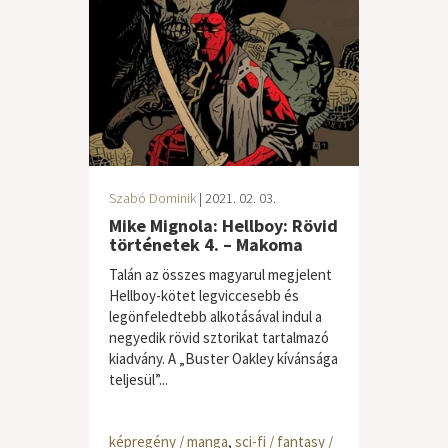
Szabó Dominik
| 2021. 02. 03.
Mike Mignola: Hellboy: Rövid
történetek 4. – Makoma
Talán az összes magyarul megjelent
Hellboy-kötet legviccesebb és
legönfeledtebb alkotásával indul a
negyedik rövid sztorikat tartalmazó
kiadvány. A „Buster Oakley kívánsága
teljesül”...
képregény / manga
,
sci-fi / fantasy /