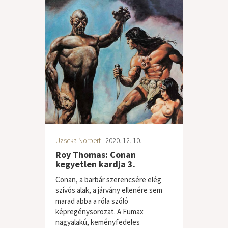
Uzseka Norbert
| 2020. 12. 10.
Roy Thomas: Conan
kegyetlen kardja 3.
Conan, a barbár szerencsére elég
szívós alak, a járvány ellenére sem
marad abba a róla szóló
képregénysorozat. A Fumax
nagyalakú, keményfedeles