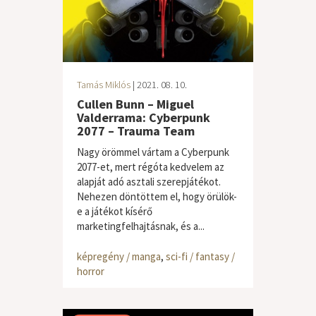
Tamás Miklós
| 2021. 08. 10.
Cullen Bunn – Miguel
Valderrama: Cyberpunk
2077 – Trauma Team
Nagy örömmel vártam a Cyberpunk
2077-et, mert régóta kedvelem az
alapját adó asztali szerepjátékot.
Nehezen döntöttem el, hogy örülök-
e a játékot kísérő
marketingfelhajtásnak, és a...
képregény / manga
,
sci-fi / fantasy /
horror