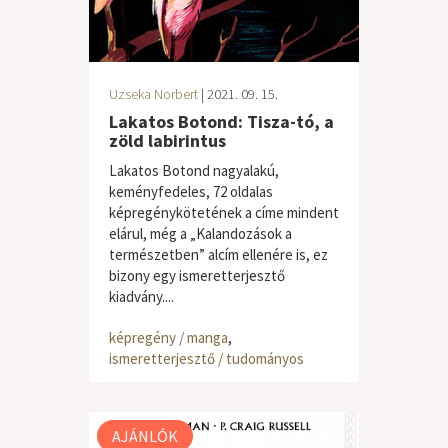
Uzseka Norbert
| 2021. 09. 15.
Lakatos Botond: Tisza-tó, a
zöld labirintus
Lakatos Botond nagyalakú,
keményfedeles, 72 oldalas
képregénykötetének a címe mindent
elárul, még a „Kalandozások a
természetben” alcím ellenére is, ez
bizony egy ismeretterjesztő
kiadvány....
képregény / manga
,
ismeretterjesztő / tudományos
AJÁNLÓK