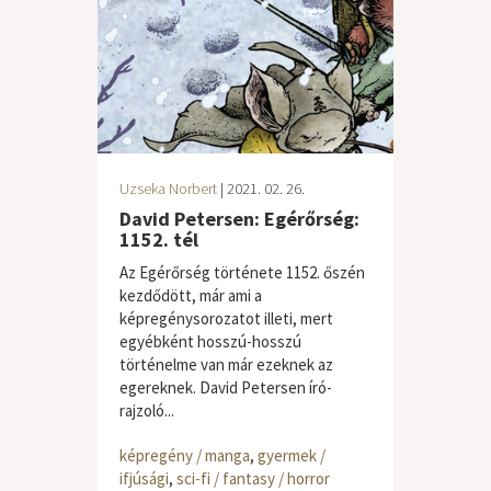
Uzseka Norbert
| 2021. 02. 26.
David Petersen: Egérőrség:
1152. tél
Az Egérőrség története 1152. őszén
kezdődött, már ami a
képregénysorozatot illeti, mert
egyébként hosszú-hosszú
történelme van már ezeknek az
egereknek. David Petersen író-
rajzoló...
képregény / manga
,
gyermek /
ifjúsági
,
sci-fi / fantasy / horror