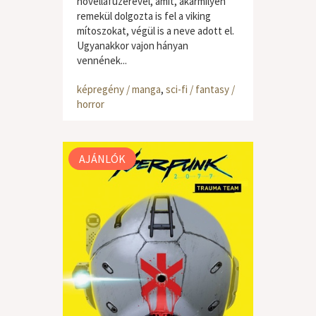
novellafüzérével, amit, akármilyen
remekül dolgozta is fel a viking
mítoszokat, végül is a neve adott el.
Ugyanakkor vajon hányan
vennének...
képregény / manga
,
sci-fi / fantasy /
horror
AJÁNLÓK