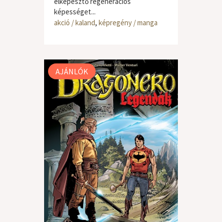
elképesztő regenerációs
képességet...
akció / kaland
,
képregény / manga
AJÁNLÓK