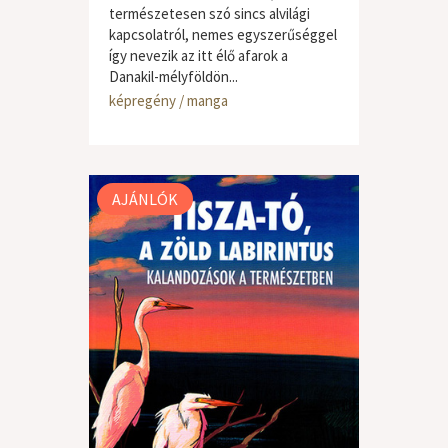
természetesen szó sincs alvilági
kapcsolatról, nemes egyszerűséggel
így nevezik az itt élő afarok a
Danakil-mélyföldön...
képregény / manga
AJÁNLÓK