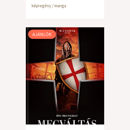
képregény / manga
AJÁNLÓK