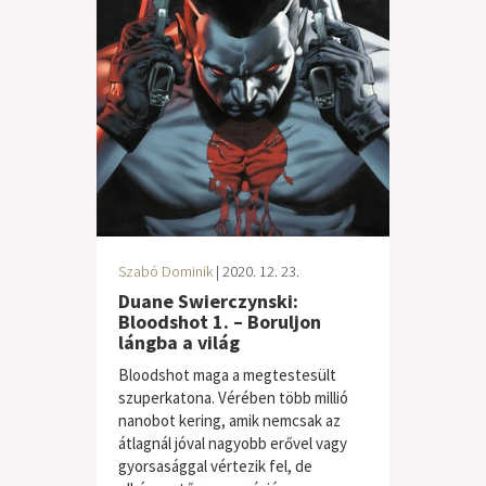
Szabó Dominik
| 2020. 12. 23.
Duane Swierczynski:
Bloodshot 1. – Boruljon
lángba a világ
Bloodshot maga a megtestesült
szuperkatona. Vérében több millió
nanobot kering, amik nemcsak az
átlagnál jóval nagyobb erővel vagy
gyorsasággal vértezik fel, de