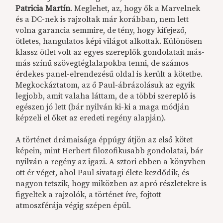
Patricia Martín
. Meglehet, az, hogy ők a Marvelnek
és a DC-nek is rajzoltak már korábban, nem lett
volna garancia semmire, de tény, hogy kifejező,
ötletes, hangulatos képi világot alkottak. Különösen
klassz ötlet volt az egyes szereplők gondolatait más-
más színű szövegtéglalapokba tenni, de számos
érdekes panel-elrendezésű oldal is került a kötetbe.
Megkockáztatom, az ő Paul-ábrázolásuk az egyik
legjobb, amit valaha láttam, de a többi szereplő is
egészen jó lett (bár nyilván ki-ki a maga módján
képzeli el őket az eredeti regény alapján).
A történet drámaisága éppúgy átjön az első kötet
képein, mint Herbert filozofikusabb gondolatai, bár
nyilván a regény az igazi. A sztori ebben a könyvben
ott ér véget, ahol Paul sivatagi élete kezdődik, és
nagyon tetszik, hogy miközben az apró részletekre is
figyeltek a rajzolók, a történet íve, fojtott
atmoszférája végig szépen épül.