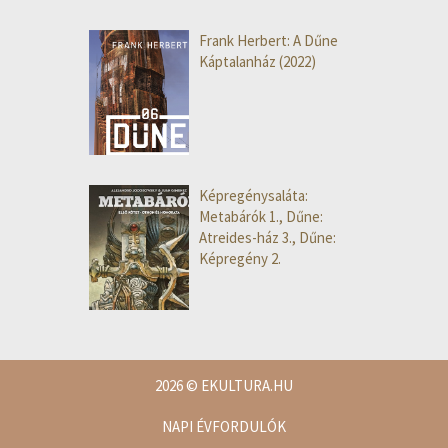
Frank Herbert: A Dűne
Káptalanház (2022)
Képregénysaláta:
Metabárók 1., Dűne:
Atreides-ház 3., Dűne:
Képregény 2.
2026
© EKULTURA.HU
NAPI ÉVFORDULÓK