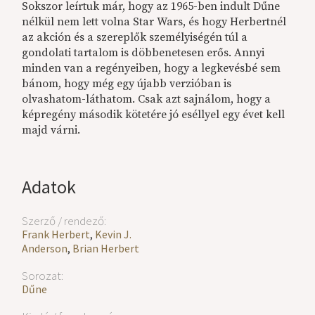
Sokszor leírtuk már, hogy az 1965-ben indult Dűne
nélkül nem lett volna Star Wars, és hogy Herbertnél
az akción és a szereplők személyiségén túl a
gondolati tartalom is döbbenetesen erős. Annyi
minden van a regényeiben, hogy a legkevésbé sem
bánom, hogy még egy újabb verzióban is
olvashatom-láthatom. Csak azt sajnálom, hogy a
képregény második kötetére jó eséllyel egy évet kell
majd várni.
Adatok
Szerző / rendező:
Frank Herbert
,
Kevin J.
Anderson
,
Brian Herbert
Sorozat:
Dűne