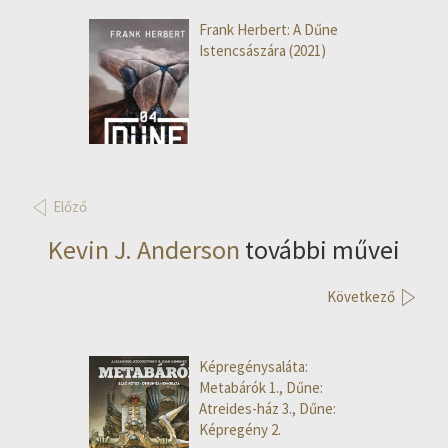
Frank Herbert: A Dűne
Istencsászára (2021)
Előző
Kevin J. Anderson
további művei
Következő
Képregénysaláta:
Metabárók 1., Dűne:
Atreides-ház 3., Dűne:
Képregény 2.