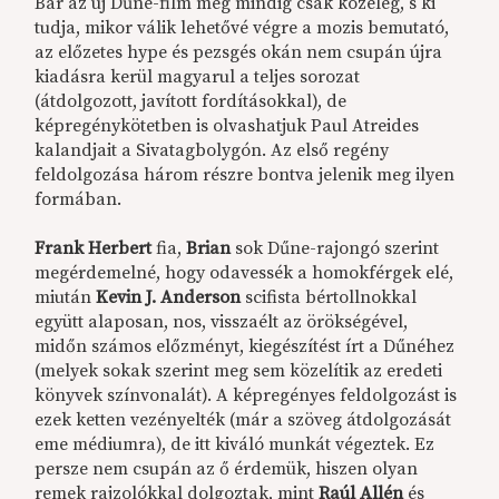
Bár az új Dűne-film még mindig csak közeleg, s ki
tudja, mikor válik lehetővé végre a mozis bemutató,
az előzetes hype és pezsgés okán nem csupán újra
kiadásra kerül magyarul a teljes sorozat
(átdolgozott, javított fordításokkal), de
képregénykötetben is olvashatjuk Paul Atreides
kalandjait a Sivatagbolygón. Az első regény
feldolgozása három részre bontva jelenik meg ilyen
formában.
Frank Herbert
fia,
Brian
sok Dűne-rajongó szerint
megérdemelné, hogy odavessék a homokférgek elé,
miután
Kevin J. Anderson
scifista bértollnokkal
együtt alaposan, nos, visszaélt az örökségével,
midőn számos előzményt, kiegészítést írt a Dűnéhez
(melyek sokak szerint meg sem közelítik az eredeti
könyvek színvonalát). A képregényes feldolgozást is
ezek ketten vezényelték (már a szöveg átdolgozását
eme médiumra), de itt kiváló munkát végeztek. Ez
persze nem csupán az ő érdemük, hiszen olyan
remek rajzolókkal dolgoztak, mint
Raúl Allén
és