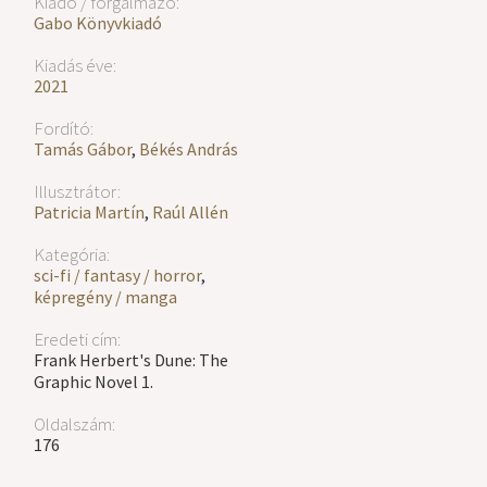
Kiadó / forgalmazó:
Gabo Könyvkiadó
Kiadás éve:
2021
Fordító:
Tamás Gábor
,
Békés András
Illusztrátor:
Patricia Martín
,
Raúl Allén
Kategória:
sci-fi / fantasy / horror
,
képregény / manga
Eredeti cím:
Frank Herbert's Dune: The
Graphic Novel 1.
Oldalszám:
176