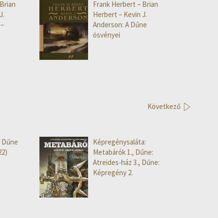
Brian
Frank Herbert – Brian
J.
Herbert – Kevin J.
 –
Anderson: A Dűne
ösvényei
Következő
A Dűne
Képregénysaláta:
22)
Metabárók 1., Dűne:
Atreides-ház 3., Dűne:
Képregény 2.