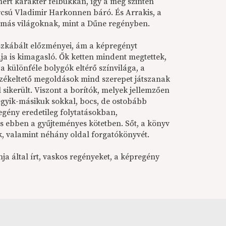
mert karakter felbukkan, így a még szintén
arcsú Vladimir Harkonnen báró. És Arrakis, a
ut más világoknak, mint a Dűne regényben.
eszkábált előzményei, ám a képregényt
a is kimagasló. Ők ketten mindent megtettek,
a különféle bolygók eltérő színvilága, a
rzékeltető megoldások mind szerepet játszanak
 sikerült. Viszont a borítók, melyek jellemzően
gyik-másikuk sokkal, bocs, de ostobább
egény eredetileg folytatásokban,
is ebben a gyűjteményes kötetben. Sőt, a könyv
k, valamint néhány oldal forgatókönyvét.
ja által írt, vaskos regényeket, a képregény