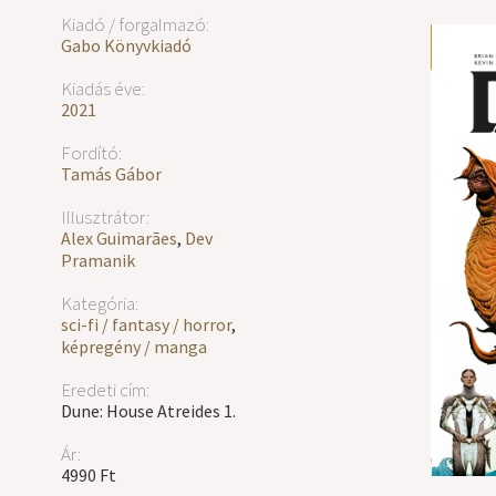
Kiadó / forgalmazó:
Gabo Könyvkiadó
Kiadás éve:
2021
Fordító:
Tamás Gábor
Illusztrátor:
Alex Guimarães
,
Dev
Pramanik
Kategória:
sci-fi / fantasy / horror
,
képregény / manga
Eredeti cím:
Dune: ​House Atreides 1.
Ár:
4990 Ft