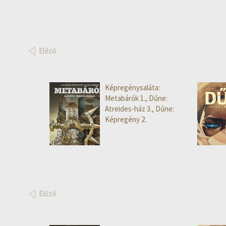
Előző
Képregénysaláta:
Metabárók 1., Dűne:
Atreides-ház 3., Dűne:
Képregény 2.
Előző