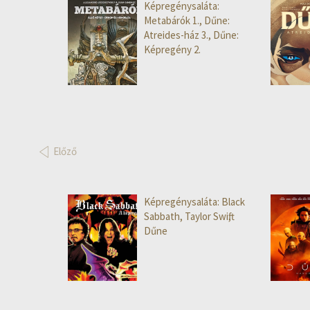
Képregénysaláta:
Metabárók 1., Dűne:
Atreides-ház 3., Dűne:
Képregény 2.
Előző
Képregénysaláta: Black
Sabbath, Taylor Swift,
Dűne