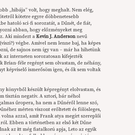
obb „hibája” volt, hogy meghalt. Nem elég,
kötetről kötetre egyre döbbenetesebb
hatoló sci-fi sorozatát, a Dűnét, de fiát,
lyozni abban, hogy előzményeket meg
ez. Aki mindezt a
Kevin J. Anderson
nevű
 (viszi?) végbe. Amivel nem lenne baj, ha képes
ozni, de sajnos nem így van – már ha hihetünk
k az interneten sorozatosan kifejezték
 Brian-féle regényt sem olvastam, de néhány,
 képviselő ismerősöm igen, és ők sem voltak
y könyvből készült képregényt elolvastam, és
 tisztán negatív. A sztori, bár néhol
galmas űropera, ha nem a Dűnéről lenne szó,
űnéhez mérten viszont erőltetett és fölösleges,
volna azzal, amit Frank atya megírt szereplői
járól. Ebben a történetben az első két Dűne
nak az itt még fiatalkorú apja, Leto az egyik