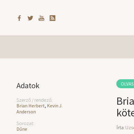
Adatok
OLVAS
Bri
Szerző / rendező:
Brian Herbert
,
Kevin J.
köt
Anderson
Sorozat:
Írta:
Uzs
Dűne