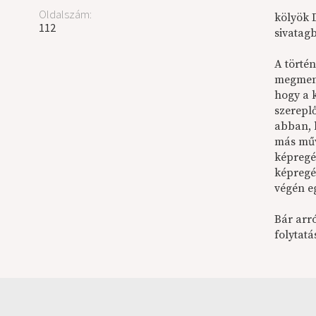
Oldalszám:
kölyök D
112
sivatagb
A törté
megment
hogy a 
szerepl
abban, 
más műv
képregé
képregé
végén e
Bár arró
folytat