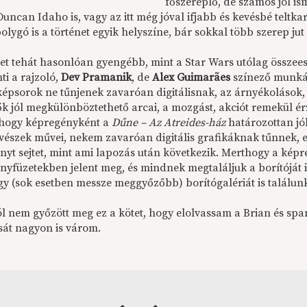
főszereplő, de számos jól is
uncan Idaho is, vagy az itt még jóval ifjabb és kevésbé teltk
olygó is a történet egyik helyszíne, bár sokkal több szerep j
net tehát hasonlóan gyengébb, mint a Star Wars utólag össze
i a rajzoló,
Dev Pramanik
, de
Alex Guimarães
színező munkáj
képsorok ne tűnjenek zavaróan digitálisnak, az árnyékolások, 
ők jól megkülönböztethető arcai, a mozgást, akciót remekül é
hogy képregényként a
Dűne – Az Atreides-ház
határozottan jól
észek művei, nekem zavaróan digitális grafikáknak tűnnek, e
nyt sejtet, mint ami lapozás után következik. Merthogy a képr
nyfüzetekben jelent meg, és mindnek megtaláljuk a borítóját 
gy (sok esetben messze meggyőzőbb) borítógalériát is találun
l nem győzött meg ez a kötet, hogy elolvassam a Brian és span
ását nagyon is várom.