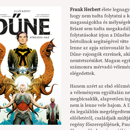
Frank Herbert
élete legnagy
hogy nem tudta folytatni a 
magasságokba és mélységekbe 
Briant sem tudta megakadá
folytatásokat írjon a Dűnéh
bértollnok segítségével vitte
lenne az apja színvonalát h
Dűne-rajongók ezreinek, aki
nemtetszésüket. Magam egyik
számomra mérvadó véleményt
elégedettek.
Hanem azért az első előzmén
a véleményem egyáltalán nem
megbicsaklik, alapvetően iz
nem is lenne vele bajom. A D
én legalábbis megelégedtem 
előéletéről, családjaik múlt
regény főszereplőjének, Paul