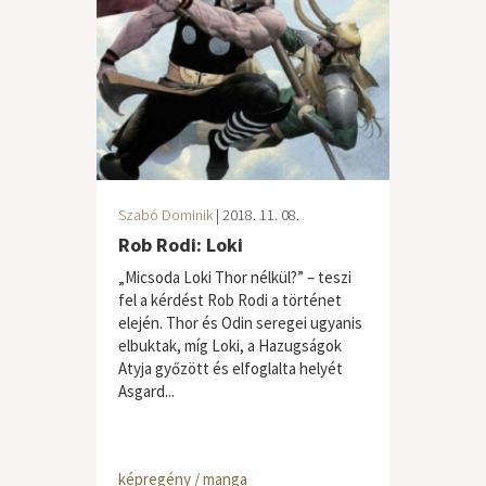
Szabó Dominik
| 2018. 11. 08.
Rob Rodi: Loki
„Micsoda Loki Thor nélkül?” – teszi
fel a kérdést Rob Rodi a történet
elején. Thor és Odin seregei ugyanis
elbuktak, míg Loki, a Hazugságok
Atyja győzött és elfoglalta helyét
Asgard...
képregény / manga