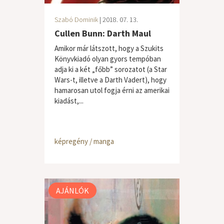
Szabó Dominik
| 2018. 07. 13.
Cullen Bunn: Darth Maul
Amikor már látszott, hogy a Szukits
Könyvkiadó olyan gyors tempóban
adja ki a két „főbb” sorozatot (a Star
Wars-t, illetve a Darth Vadert), hogy
hamarosan utol fogja érni az amerikai
kiadást,...
képregény / manga
AJÁNLÓK