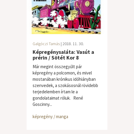
Galgóczi Tamás
| 2018. 11. 30.
Képregénysaláta: Vasút a
prérin / Sötét Kor 8
Már megint összegyűlt pár
képregény a polcomon, és mivel
mostanában krónikus időhiányban
szenvedek, a szokásosnál rövidebb
terjedelemben írtam le a
gondolataimat róluk. René
Goscinny...
képregény / manga