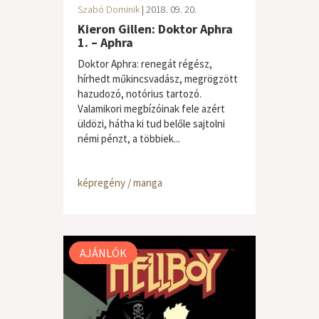
Szabó Dominik
| 2018. 09. 20.
Kieron Gillen: Doktor Aphra
1. – Aphra
Doktor Aphra: renegát régész,
hírhedt műkincsvadász, megrögzött
hazudozó, notórius tartozó.
Valamikori megbízóinak fele azért
üldözi, hátha ki tud belőle sajtolni
némi pénzt, a többiek...
képregény / manga
AJÁNLÓK