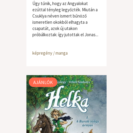
Úgy tűnik, hogy az Angyalokat
ezúttal tényleg legyőzték. Miután a
Csuklya néven ismert bűnöző
ismeretlen okokból elhagyta a
csapatát, azok új utakon
próbálkoztak: így jutottak el Jonas...
képregény / manga
AJÁNLÓK