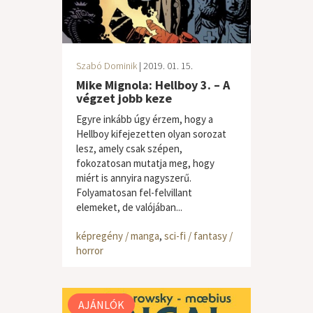
Szabó Dominik
| 2019. 01. 15.
Mike Mignola: Hellboy 3. – A
végzet jobb keze
Egyre inkább úgy érzem, hogy a
Hellboy kifejezetten olyan sorozat
lesz, amely csak szépen,
fokozatosan mutatja meg, hogy
miért is annyira nagyszerű.
Folyamatosan fel-felvillant
elemeket, de valójában...
képregény / manga
,
sci-fi / fantasy /
horror
AJÁNLÓK