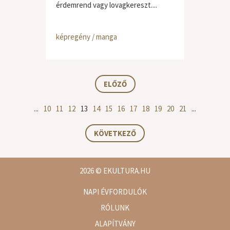
érdemrend vagy lovagkereszt....
képregény / manga
ELŐZŐ
...
10
11
12
13
14
15
16
17
18
19
20
21
...
KÖVETKEZŐ
2026
© EKULTURA.HU
NAPI ÉVFORDULÓK
RÓLUNK
ALAPÍTVÁNY