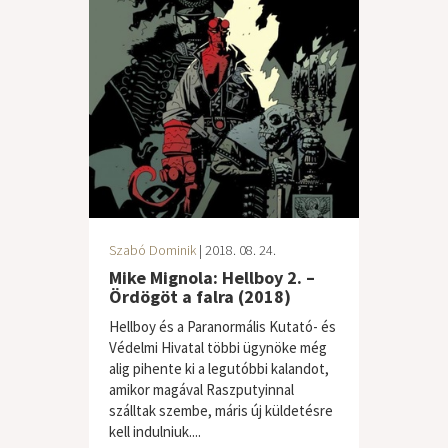
Szabó Dominik
| 2018. 08. 24.
Mike Mignola: Hellboy 2. –
Ördögöt a falra (2018)
Hellboy és a Paranormális Kutató- és
Védelmi Hivatal többi ügynöke még
alig pihente ki a legutóbbi kalandot,
amikor magával Raszputyinnal
szálltak szembe, máris új küldetésre
kell indulniuk....