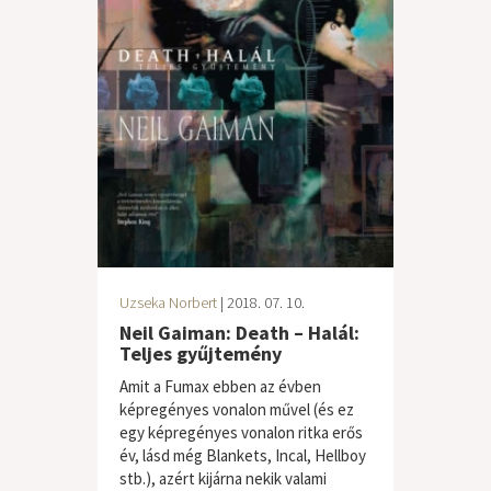
Uzseka Norbert
| 2018. 07. 10.
Neil Gaiman: Death – Halál:
Teljes gyűjtemény
Amit a Fumax ebben az évben
képregényes vonalon művel (és ez
egy képregényes vonalon ritka erős
év, lásd még Blankets, Incal, Hellboy
stb.), azért kijárna nekik valami