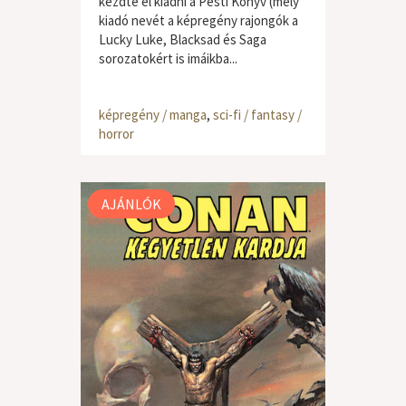
kezdte el kiadni a Pesti Könyv (mely
kiadó nevét a képregény rajongók a
Lucky Luke, Blacksad és Saga
sorozatokért is imáikba...
képregény / manga
,
sci-fi / fantasy /
horror
AJÁNLÓK