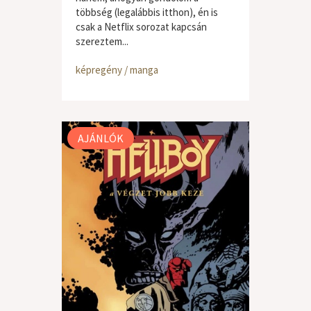
többség (legalábbis itthon), én is
csak a Netflix sorozat kapcsán
szereztem...
képregény / manga
AJÁNLÓK