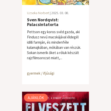
Uzseka Norbert
| 2025. 03. 08.
Sven Nordqvist:
Palacsintatorta
Pettson egy koros svéd gazda, aki
Findusz nevű macskájával éldegél
idilli farmján, és mindenféle
kalamajkában, mókában van részük.
Sokan ismerik őket a róluk készült
rajzfilmsorozat miatt,...
gyermek / ifjúsági
AJÁNLÓK