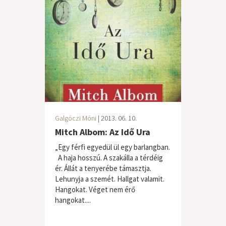
Galgóczi Móni
| 2013. 06. 10.
Mitch Albom: Az Idő Ura
„Egy férfi egyedül ül egy barlangban.
A haja hosszú. A szakálla a térdéig
ér. Állát a tenyerébe támasztja.
Lehunyja a szemét. Hallgat valamit.
Hangokat. Véget nem érő
hangokat....