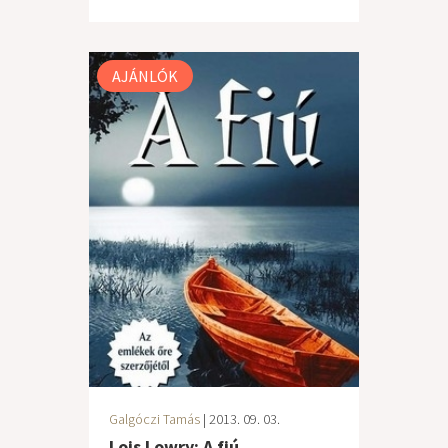
AJÁNLÓK
Galgóczi Tamás
| 2013. 09. 03.
Lois Lowry: A fiú