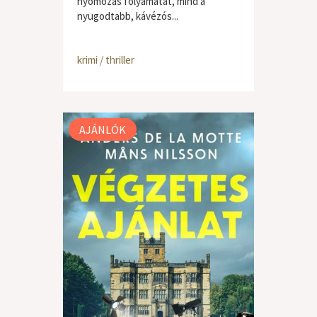
nyomozás folyamatát, mind a
nyugodtabb, kávézós...
krimi / thriller
AJÁNLÓK