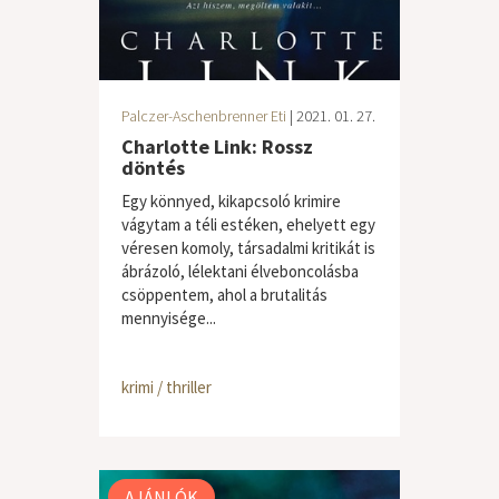
Palczer-Aschenbrenner Eti
| 2021. 01. 27.
Charlotte Link: Rossz
döntés
Egy könnyed, kikapcsoló krimire
vágytam a téli estéken, ehelyett egy
véresen komoly, társadalmi kritikát is
ábrázoló, lélektani élveboncolásba
csöppentem, ahol a brutalitás
mennyisége...
krimi / thriller
AJÁNLÓK