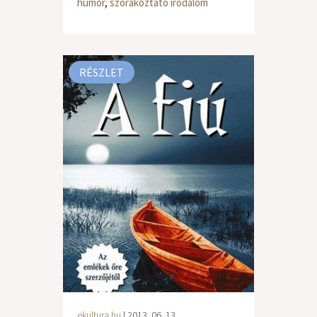
humor
,
szórakoztató irodalom
RÉSZLET
ekultura.hu
| 2013. 06. 13.