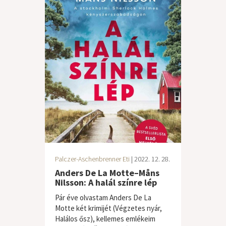
Palczer-Aschenbrenner Eti
| 2022. 12. 28.
Anders De La Motte–Måns
Nilsson: A halál színre lép
Pár éve olvastam Anders De La
Motte két krimijét (Végzetes nyár,
Halálos ősz), kellemes emlékeim