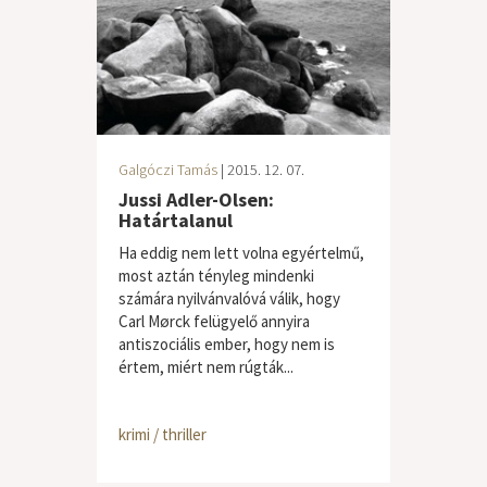
Galgóczi Tamás
| 2015. 12. 07.
Jussi Adler-Olsen:
Határtalanul
Ha eddig nem lett volna egyértelmű,
most aztán tényleg mindenki
számára nyilvánvalóvá válik, hogy
Carl Mørck felügyelő annyira
antiszociális ember, hogy nem is
értem, miért nem rúgták...
krimi / thriller