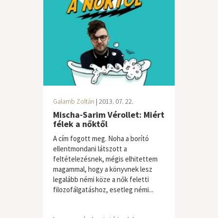
Galamb Zoltán
| 2013. 07. 22.
Mischa-Sarim Vérollet: Miért
félek a nőktől
A cím fogott meg. Noha a borító
ellentmondani látszott a
feltételezésnek, mégis elhitettem
magammal, hogy a könyvnek lesz
legalább némi köze a nők feletti
filozofálgatáshoz, esetleg némi...