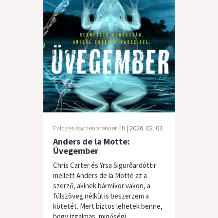
Palczer-Aschenbrenner Eti
| 2026. 02. 03.
Anders de la Motte:
Üvegember
Chris Carter és Yrsa Sigurðardóttir
mellett Anders de la Motte az a
szerző, akinek bármikor vakon, a
fülszöveg nélkül is beszerzem a
kötetét. Mert biztos lehetek benne,
hogy izgalmas, minőségi...