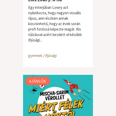
Egy interjúban Lowry azt
nyilatkozta, hogy nagyon vizuális
típus, ami részben annak
köszönhető, hogy az évek során
profi fotóssá képezte magát. Kis
túlzással azért kezdett el később
ifjúsági...
gyermek / ifjúsági
AJÁNLÓK