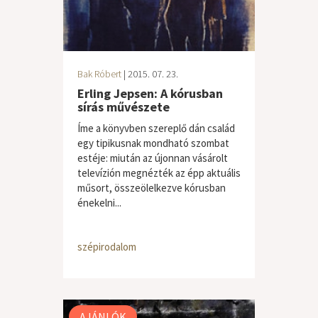
Bak Róbert
| 2015. 07. 23.
Erling Jepsen: A kórusban
sírás művészete
Íme a könyvben szereplő dán család
egy tipikusnak mondható szombat
estéje: miután az újonnan vásárolt
televízión megnézték az épp aktuális
műsort, összeölelkezve kórusban
énekelni...
szépirodalom
AJÁNLÓK