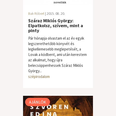
Bak Róbert
| 2015. 08. 20.
Száraz Miklós György:
Elpatkolsz, szívem, mint a
pinty
Pár hónapja olvastam el az év egyik
legszerethetőbb könyvét és
legkellemesebb meglepetését, a
Lovak a ködbent, ami után kerestem
az alkalmat, hogy újra
belecsöppenhessek Száraz Miklós
György...
szépirodalom
AJÁNLÓK