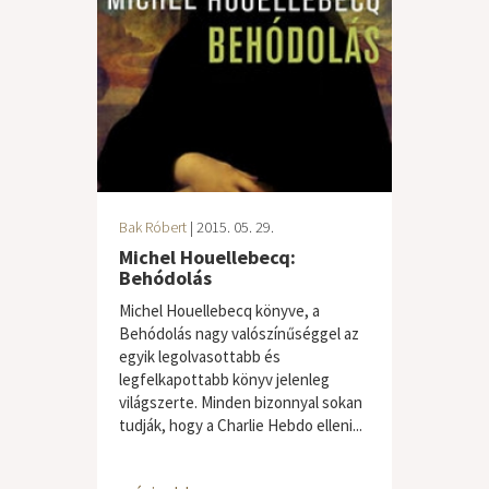
Bak Róbert
| 2015. 05. 29.
Michel Houellebecq:
Behódolás
Michel Houellebecq könyve, a
Behódolás nagy valószínűséggel az
egyik legolvasottabb és
legfelkapottabb könyv jelenleg
világszerte. Minden bizonnyal sokan
tudják, hogy a Charlie Hebdo elleni...