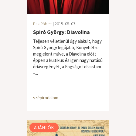
Bak Róbert
| 2015. 08. 07.
Spiró György: Diavolina
Teljesen véletlenül úgy alakult, hogy
Spiró György legújabb, Könyvhétre
megjelent műve, a Diavolina előtt
éppen a kultikus és igen nagy hatású
óriásregényét, a Fogságot olvastam
–...
szépirodalom
AJÁNLÓK