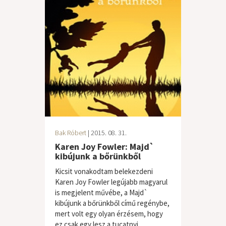
Bak Róbert
| 2015. 08. 31.
Karen Joy Fowler: Majd`
kibújunk a bőrünkből
Kicsit vonakodtam belekezdeni
Karen Joy Fowler legújabb magyarul
is megjelent művébe, a Majd`
kibújunk a bőrünkből című regénybe,
mert volt egy olyan érzésem, hogy
ez csak egy lesz a tucatnyi...