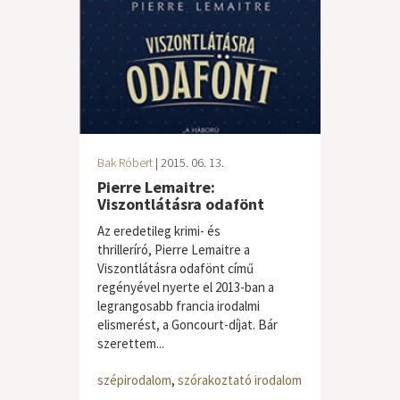
Bak Róbert
| 2015. 06. 13.
Pierre Lemaitre:
Viszontlátásra odafönt
Az eredetileg krimi- és
thrilleríró, Pierre Lemaitre a
Viszontlátásra odafönt című
regényével nyerte el 2013-ban a
legrangosabb francia irodalmi
elismerést, a Goncourt-díjat. Bár
szerettem...
szépirodalom
,
szórakoztató irodalom