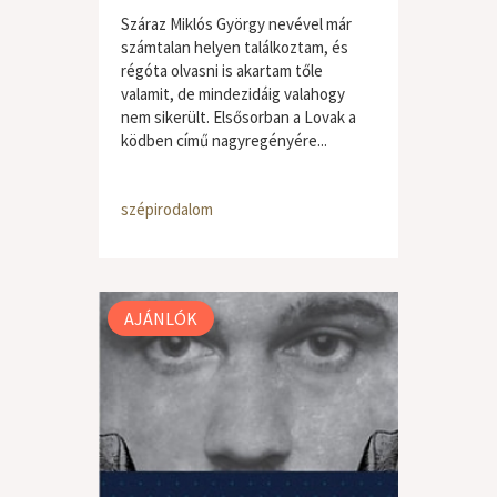
Száraz Miklós György nevével már
számtalan helyen találkoztam, és
régóta olvasni is akartam tőle
valamit, de mindezidáig valahogy
nem sikerült. Elsősorban a Lovak a
ködben című nagyregényére...
szépirodalom
AJÁNLÓK