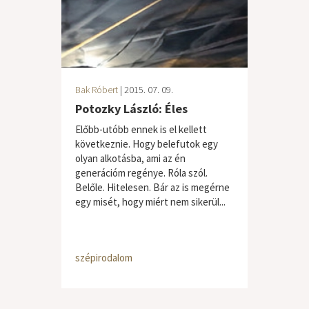
Bak Róbert
| 2015. 07. 09.
Potozky László: Éles
Előbb-utóbb ennek is el kellett
következnie. Hogy belefutok egy
olyan alkotásba, ami az én
generációm regénye. Róla szól.
Belőle. Hitelesen. Bár az is megérne
egy misét, hogy miért nem sikerül...
szépirodalom