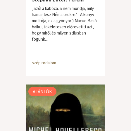
„Szól a kabóca. S nem mondja, mily
hamar lesz Néma örökre.” A könyv
mottója, ez a gyönyörű Macuo Basó
haiku, tökéletesen előrevetíti azt,
hogy miről és milyen stílusban
fogunk...
szépirodalom
AJÁNLÓK