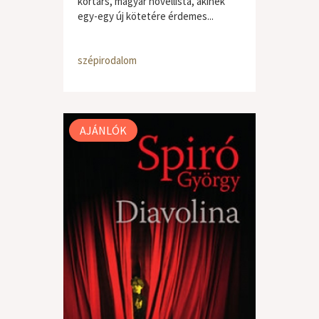
kortárs, magyar novellista, akinek
egy-egy új kötetére érdemes...
szépirodalom
AJÁNLÓK