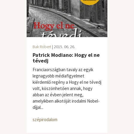
Bak Róbert
| 2015. 06. 26.
Patrick Modiano: Hogy el ne
tévedj
Franciaországban tavaly az egyik
legnagyobb médiafigyelmet
kiérdemlő regény a Hogy el ne tévedj
volt, köszönhetően annak, hogy
abban az évben jelent meg,
amelyikben alkotóját irodalmi Nobel-
díjjal...
szépirodalom