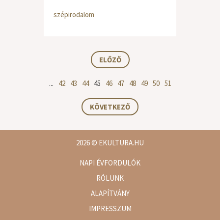
szépirodalom
ELŐZŐ
...
42
43
44
45
46
47
48
49
50
51
KÖVETKEZŐ
2026
© EKULTURA.HU
NAPI ÉVFORDULÓK
RÓLUNK
ALAPÍTVÁNY
IMPRESSZUM