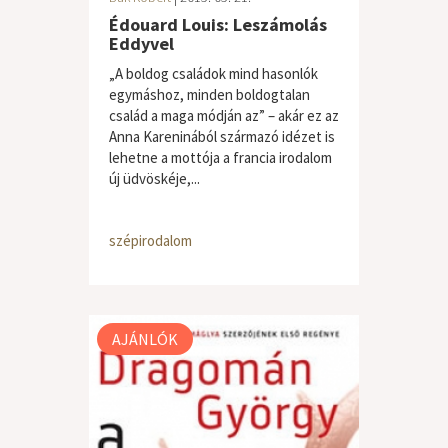
Édouard Louis: Leszámolás
Eddyvel
„A boldog családok mind hasonlók
egymáshoz, minden boldogtalan
család a maga módján az” – akár ez az
Anna Kareninából származó idézet is
lehetne a mottója a francia irodalom
új üdvöskéje,...
szépirodalom
AJÁNLÓK