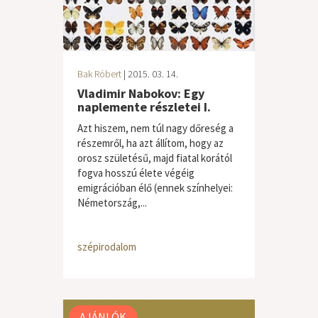
Bak Róbert
| 2015. 03. 14.
Vladimir Nabokov: Egy
naplemente részletei I.
Azt hiszem, nem túl nagy dőreség a
részemről, ha azt állítom, hogy az
orosz születésű, majd fiatal korától
fogva hosszú élete végéig
emigrációban élő (ennek színhelyei:
Németország,...
szépirodalom
AJÁNLÓK