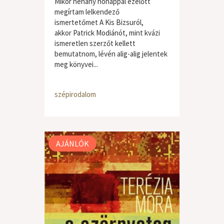
Mikor néhány hónappal ezelőtt
megírtam lelkendező
ismertetőmet A Kis Bizsuról,
akkor Patrick Modiánót, mint kvázi
ismeretlen szerzőt kellett
bemutatnom, lévén alig-alig jelentek
meg könyvei...
szépirodalom
AJÁNLÓK