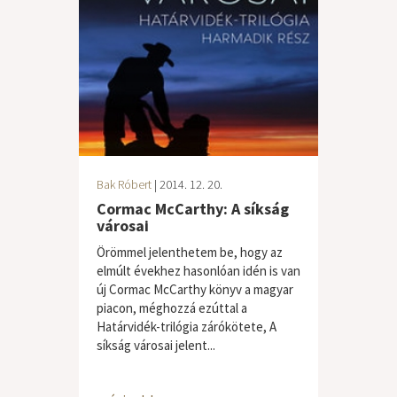
Bak Róbert
| 2014. 12. 20.
Cormac McCarthy: A síkság
városai
Örömmel jelenthetem be, hogy az
elmúlt évekhez hasonlóan idén is van
új Cormac McCarthy könyv a magyar
piacon, méghozzá ezúttal a
Határvidék-trilógia zárókötete, A
síkság városai jelent...