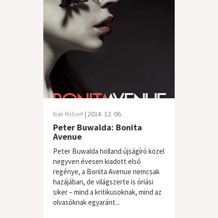
Bak Róbert
| 2014. 12. 06.
Peter Buwalda: Bonita
Avenue
Peter Buwalda holland újságíró közel
negyven évesen kiadott első
regénye, a Bonita Avenue nemcsak
hazájában, de világszerte is óriási
siker – mind a kritikusoknak, mind az
olvasóknak egyaránt...