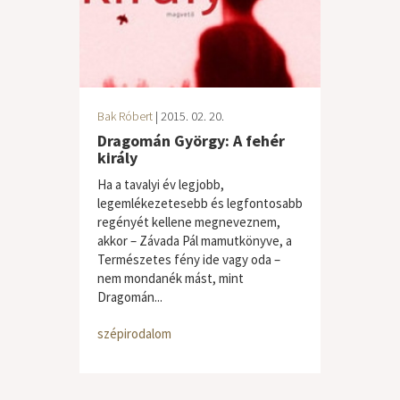
Bak Róbert
| 2015. 02. 20.
Dragomán György: A fehér
király
Ha a tavalyi év legjobb,
legemlékezetesebb és legfontosabb
regényét kellene megneveznem,
akkor – Závada Pál mamutkönyve, a
Természetes fény ide vagy oda –
nem mondanék mást, mint
Dragomán...
szépirodalom