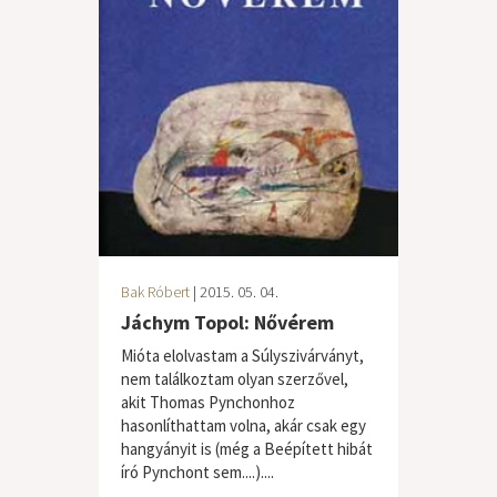
Bak Róbert
| 2015. 05. 04.
Jáchym Topol: Nővérem
Mióta elolvastam a Súlyszivárványt,
nem találkoztam olyan szerzővel,
akit Thomas Pynchonhoz
hasonlíthattam volna, akár csak egy
hangyányit is (még a Beépített hibát
író Pynchont sem....)....