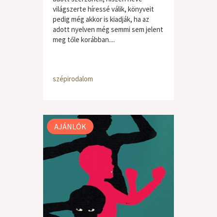
világszerte híressé válik, könyveit
pedig még akkor is kiadják, ha az
adott nyelven még semmi sem jelent
meg tőle korábban....
szépirodalom
AJÁNLÓK