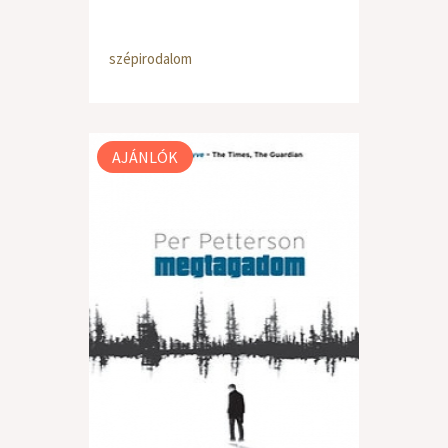
szépirodalom
AJÁNLÓK