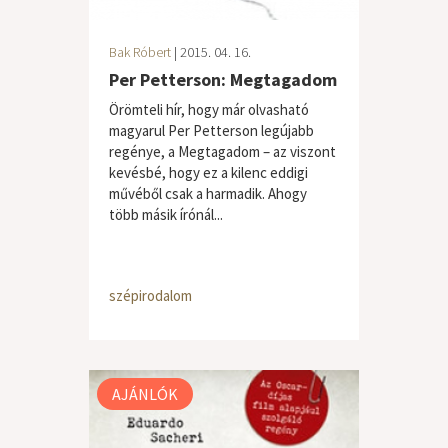
Bak Róbert
| 2015. 04. 16.
Per Petterson: Megtagadom
Örömteli hír, hogy már olvasható
magyarul Per Petterson legújabb
regénye, a Megtagadom – az viszont
kevésbé, hogy ez a kilenc eddigi
művéből csak a harmadik. Ahogy
több másik írónál...
szépirodalom
AJÁNLÓK