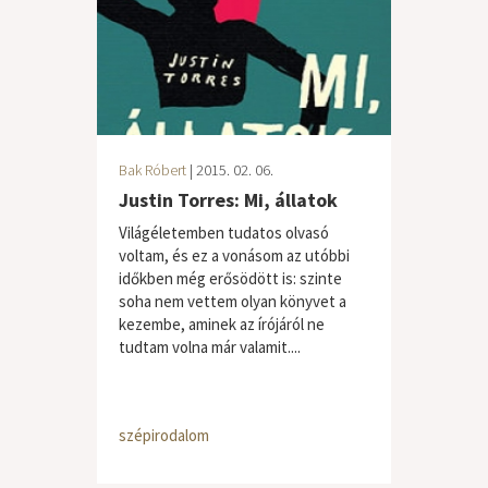
Bak Róbert
| 2015. 02. 06.
Justin Torres: Mi, állatok
Világéletemben tudatos olvasó
voltam, és ez a vonásom az utóbbi
időkben még erősödött is: szinte
soha nem vettem olyan könyvet a
kezembe, aminek az írójáról ne
tudtam volna már valamit....
szépirodalom