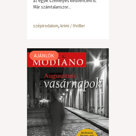
az egyik személyes kedvencem is.
Már számtalanszor...
szépirodalom
,
krimi / thriller
AJÁNLÓK