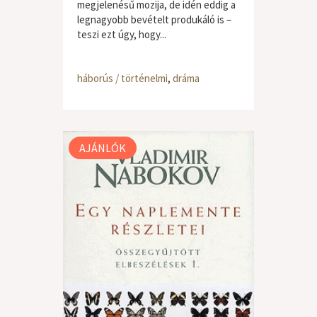
megjelenésű mozija, de idén eddig a
legnagyobb bevételt produkáló is –
teszi ezt úgy, hogy...
háborús / történelmi
,
dráma
AJÁNLÓK