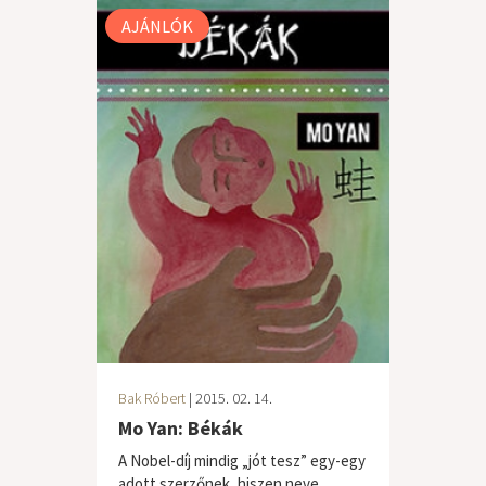
AJÁNLÓK
Bak Róbert
| 2015. 02. 14.
Mo Yan: Békák
A Nobel-díj mindig „jót tesz” egy-egy
adott szerzőnek, hiszen neve