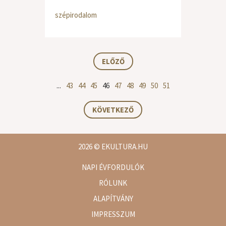
szépirodalom
ELŐZŐ
...
43
44
45
46
47
48
49
50
51
KÖVETKEZŐ
2026
© EKULTURA.HU
NAPI ÉVFORDULÓK
RÓLUNK
ALAPÍTVÁNY
IMPRESSZUM