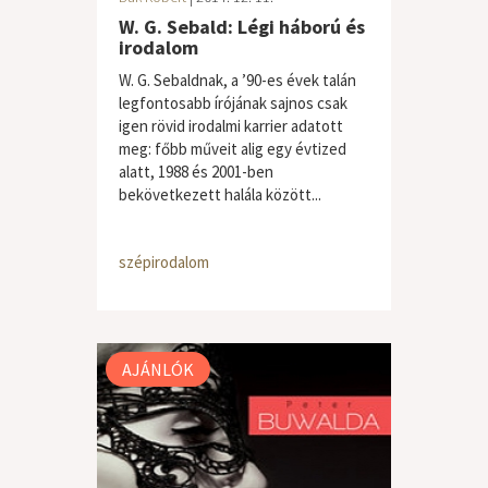
W. G. Sebald: Légi háború és
irodalom
W. G. Sebaldnak, a ’90-es évek talán
legfontosabb írójának sajnos csak
igen rövid irodalmi karrier adatott
meg: főbb műveit alig egy évtized
alatt, 1988 és 2001-ben
bekövetkezett halála között...
szépirodalom
AJÁNLÓK