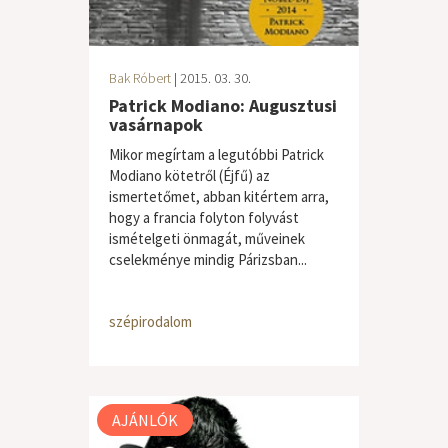
Bak Róbert
| 2015. 03. 30.
Patrick Modiano: Augusztusi
vasárnapok
Mikor megírtam a legutóbbi Patrick
Modiano kötetről (Éjfű) az
ismertetőmet, abban kitértem arra,
hogy a francia folyton folyvást
ismételgeti önmagát, műveinek
cselekménye mindig Párizsban...
szépirodalom
AJÁNLÓK