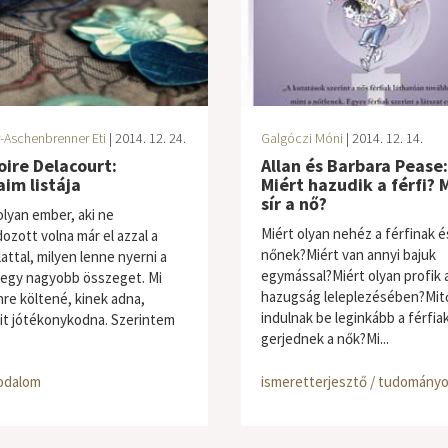
-Aschenbrenner Eti
| 2014. 12. 24.
Galgóczi Móni
| 2014. 12. 14.
ire Delacourt:
Allan és Barbara Pease:
im listája
Miért hazudik a férfi? 
sír a nő?
olyan ember, aki ne
Miért olyan nehéz a férfinak é
ozott volna már el azzal a
nőnek?Miért van annyi bajuk
attal, milyen lenne nyerni a
egymással?Miért olyan profik 
 egy nagyobb összeget. Mi
hazugság leleplezésében?Mit
re költené, kinek adna,
indulnak be leginkább a férfia
t jótékonykodna. Szerintem
gerjednek a nők?Mi...
odalom
ismeretterjesztő / tudomány