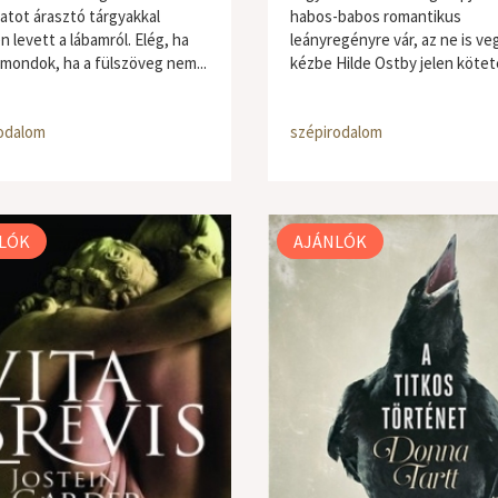
atot árasztó tárgyakkal
habos-babos romantikus
n levett a lábamról. Elég, ha
leányregényre vár, az ne is ve
 mondok, ha a fülszöveg nem...
kézbe Hilde Ostby jelen köteté
odalom
szépirodalom
LÓK
AJÁNLÓK