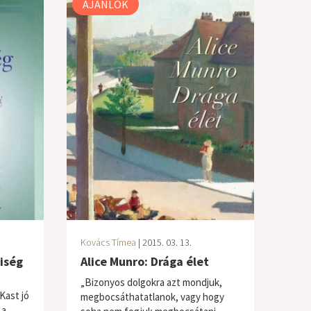
AJÁNLÓK
Kovács Tímea
| 2015. 03. 13.
iség
Alice Munro: Drága élet
„Bizonyos dolgokra azt mondjuk,
Kast jó
megbocsáthatatlanok, vagy hogy
 a