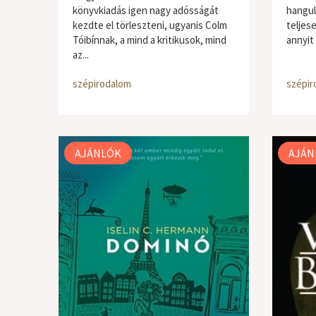
könyvkiadás igen nagy adósságát
hangul
kezdte el törleszteni, ugyanis Colm
teljese
Tóibínnak, a mind a kritikusok, mind
annyit
az...
szépirodalom
szépir
AJÁNLÓK
AJÁN