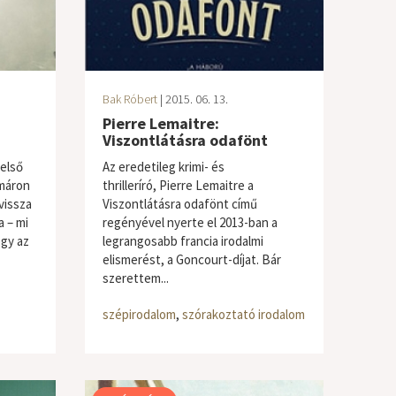
Bak Róbert
| 2015. 06. 13.
Pierre Lemaitre:
Viszontlátásra odafönt
első
Az eredetileg krimi- és
máron
thrilleríró, Pierre Lemaitre a
vissza
Viszontlátásra odafönt című
a – mi
regényével nyerte el 2013-ban a
ogy az
legrangosabb francia irodalmi
elismerést, a Goncourt-díjat. Bár
szerettem...
szépirodalom
,
szórakoztató irodalom