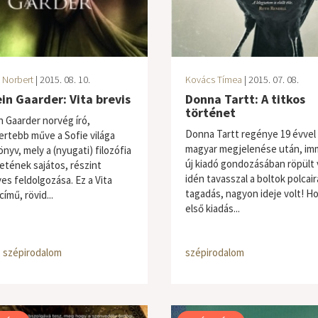
 Norbert
| 2015. 08. 10.
Kovács Tímea
| 2015. 07. 08.
in Gaarder: Vita brevis
Donna Tartt: A titkos
történet
n Gaarder norvég író,
Donna Tartt regénye 19 évvel 
ertebb műve a Sofie világa
magyar megjelenése után, im
nyv, mely a (nyugati) filozófia
új kiadó gondozásában röpült 
etének sajátos, részint
idén tavasszal a boltok polcair
es feldolgozása. Ez a Vita
tagadás, nagyon ideje volt! H
című, rövid...
első kiadás...
,
szépirodalom
szépirodalom