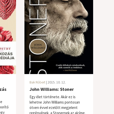
Bak Róbert
| 2015. 10. 12.
zás
John Williams: Stoner
Egy élet története. Akár ez is
de
lehetne John Williams pontosan
borító
ötven évvel ezelőtt megjelent
egy
regényének, a Stonernek az alcíme.