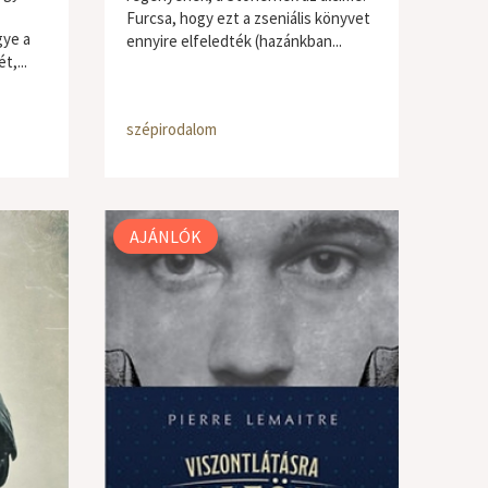
Furcsa, hogy ezt a zseniális könyvet
gye a
ennyire elfeledték (hazánkban...
t,...
szépirodalom
AJÁNLÓK