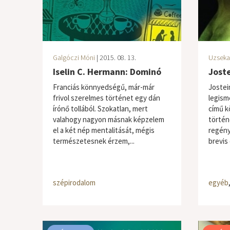
Galgóczi Móni
| 2015. 08. 13.
Uzseka
Iselin C. Hermann: Dominó
Joste
Franciás könnyedségű, már-már
Jostei
frivol szerelmes történet egy dán
legism
írónő tollából. Szokatlan, mert
című kö
valahogy nagyon másnak képzelem
történ
el a két nép mentalitását, mégis
regény
természetesnek érzem,...
brevis 
szépirodalom
egyéb