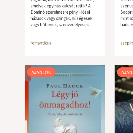
amelyek egymás kulcsát rejtik? A
szenve
Dominó szerelmesregény. Hősei
Sodor 
házasok vagy szinglik, hűségesek
mint a
vagy hűtlenek, szenvedélyesek...
hadsere
romantikus
szépir
AJÁNLÓK
AJÁN