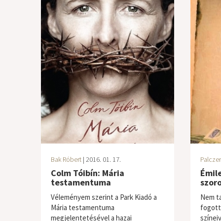
Bak Róbert
| 2016. 01. 17.
Palczer
Colm Tóibín: Mária
Émile
testamentuma
szor
Véleményem szerint a Park Kiadó a
Nem ta
Mária testamentuma
fogott
megjelentetésével a hazai
színei