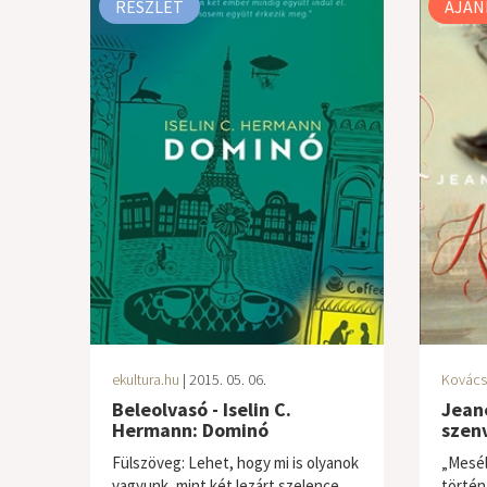
RÉSZLET
AJÁN
ekultura.hu
| 2015. 05. 06.
Kovács
Beleolvasó - Iselin C.
Jean
Hermann: Dominó
szen
Fülszöveg: Lehet, hogy mi is olyanok
„Mesél
vagyunk, mint két lezárt szelence,
történ