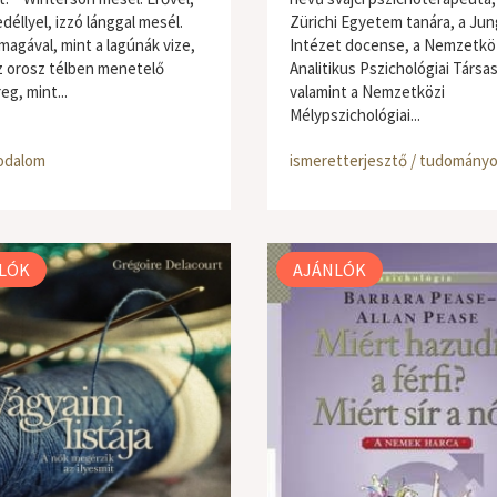
déllyel, izzó lánggal mesél.
Zürichi Egyetem tanára, a Jun
magával, mint a lagúnák vize,
Intézet docense, a Nemzetkö
z orosz télben menetelő
Analitikus Pszichológiai Társa
g, mint...
valamint a Nemzetközi
Mélypszichológiai...
odalom
ismeretterjesztő / tudomány
LÓK
AJÁNLÓK