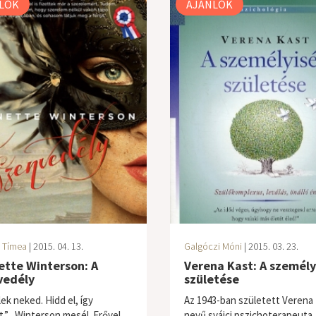
LÓK
AJÁNLÓK
 Tímea
| 2015. 04. 13.
Galgóczi Móni
| 2015. 03. 23.
ette Winterson: A
Verena Kast: A személy
vedély
születése
ek neked. Hidd el, így
Az 1943-ban született Verena 
t.” Winterson mesél. Erővel,
nevű svájci pszichoterapeuta,