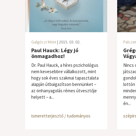
Galgóczi Móni
| 2015. 03. 02.
Palczer
Paul Hauck: Légy jó
Grégo
önmagadhoz!
Vágya
Dr. Paul Hauck, a híres pszichológus
Nincs 
nem kevesebbre vállalkozott, mint
játszad
hogy sok éves szakmai tapasztalata
gondol
alapján útbaigazítson bennünket –
lottón
az önhanyagolás rémes útvesztője
minden
helyett – a...
mennyi
én...
ismeretterjesztő / tudományos
szépir