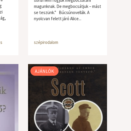
soha nem fogjuk megbocsátani
g
magunknak. De megbocsátjuk – mást
zi
se teszünk.” Búcsúnovellák. A
ság,
nyolcvan felett járó Alice...
os
szépirodalom
AJÁNLÓK