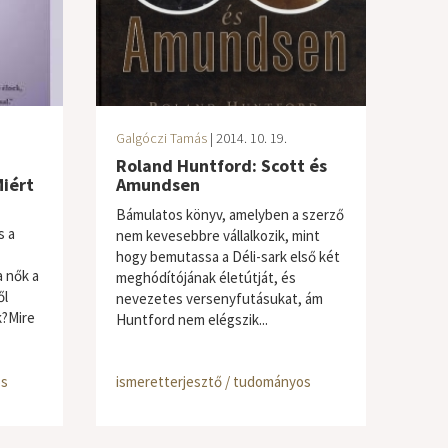
Galgóczi Tamás
| 2014. 10. 19.
Roland Huntford: Scott és
Miért
Amundsen
Bámulatos könyv, amelyben a szerző
s a
nem kevesebbre vállalkozik, mint
hogy bemutassa a Déli-sark első két
a nők a
meghódítójának életútját, és
ől
nevezetes versenyfutásukat, ám
k?Mire
Huntford nem elégszik...
os
ismeretterjesztő / tudományos