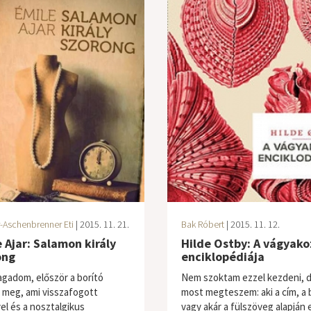
-Aschenbrenner Eti
| 2015. 11. 21.
Bak Róbert
| 2015. 11. 12.
 Ajar: Salamon király
Hilde Ostby: A vágyako
ong
enciklopédiája
gadom, először a borító
Nem szoktam ezzel kezdeni, 
 meg, ami visszafogott
most megteszem: aki a cím, a 
vel és a nosztalgikus
vagy akár a fülszöveg alapján 