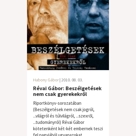
Habony Gábor
| 2010. 08. 03.
Révai Gábor: Beszélgetések
nem csak gyerekekről
Riportkönyv-sorozatában
(Beszélgetések nem csak jogról,
...világról és túlvilágról, ...szexről,
...tudományról) Révai Gábor
kötetenként két-két embernek teszi
fel nagyjából ugyanazokat...