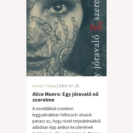
Kovács Tímea
| 2010. 07. 29.
Alice Munro: Egy jóravaló nő
szerelme
A novellákkal szemben
leggyakrabban felhozott olvasói
panasz az, hogy rövid terjedelmükből
adódóan épp amikor kezdenének