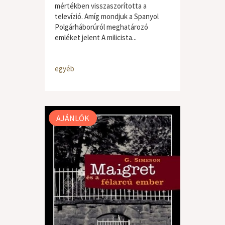
mértékben visszaszorította a
televízió. Amíg mondjuk a Spanyol
Polgárháborúról meghatározó
emléket jelent A milicista...
egyéb
AJÁNLÓK