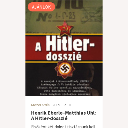
AJÁNLÓK
Mezei Attila
| 2009. 12. 31.
Henrik Eberle–Matthias Uhl:
A Hitler-dosszié
Elsőként két dolgot tisztáznunk kell.