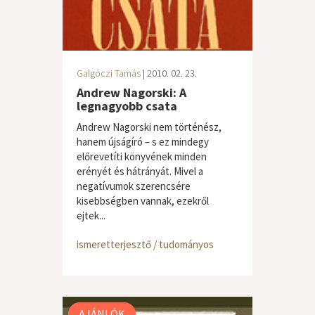
Galgóczi Tamás
| 2010. 02. 23.
Andrew Nagorski: A
legnagyobb csata
Andrew Nagorski nem történész,
hanem újságíró – s ez mindegy
előrevetíti könyvének minden
erényét és hátrányát. Mivel a
negatívumok szerencsére
kisebbségben vannak, ezekről
ejtek...
ismeretterjesztő / tudományos
AJÁNLÓK