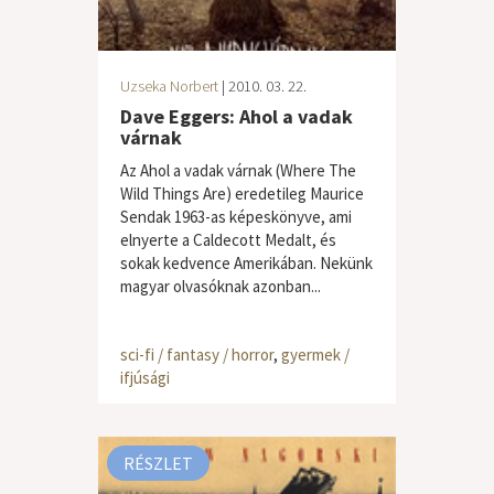
Uzseka Norbert
| 2010. 03. 22.
Dave Eggers: Ahol a vadak
várnak
Az Ahol a vadak várnak (Where The
Wild Things Are) eredetileg Maurice
Sendak 1963-as képeskönyve, ami
elnyerte a Caldecott Medalt, és
sokak kedvence Amerikában. Nekünk
magyar olvasóknak azonban...
sci-fi / fantasy / horror
,
gyermek /
ifjúsági
RÉSZLET