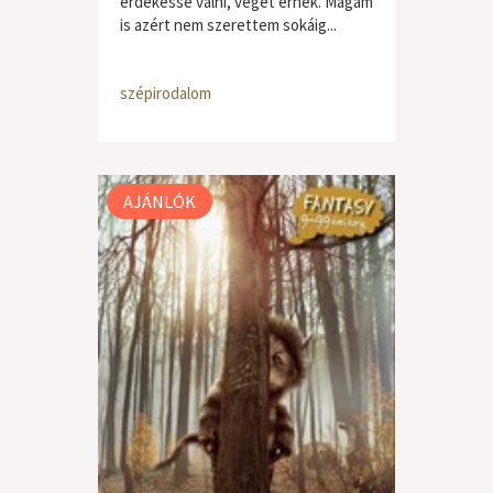
érdekessé válni, véget érnek. Magam
is azért nem szerettem sokáig...
szépirodalom
AJÁNLÓK