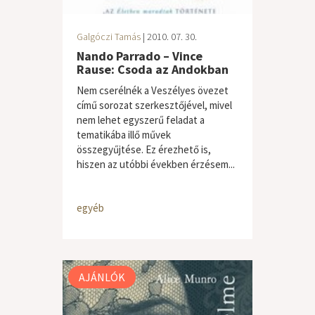
Galgóczi Tamás
| 2010. 07. 30.
Nando Parrado – Vince
Rause: Csoda az Andokban
Nem cserélnék a Veszélyes övezet
című sorozat szerkesztőjével, mivel
nem lehet egyszerű feladat a
tematikába illő művek
összegyűjtése. Ez érezhető is,
hiszen az utóbbi években érzésem...
egyéb
AJÁNLÓK