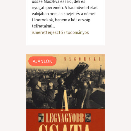
össze Moszkva északi, déli és
nyugati peremén. A hadműveleteket
valójában nem a szovjet és a német
tábornokok, hanem a két ország
teljhatalmú...
ismeretterjesztő / tudományos
AJÁNLÓK