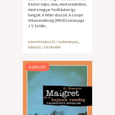
A kötet teljes címe, mind eredetiben,
mind a magyar fordításban így
hangzik: A Hitler-dosszié. A szovjet
titkosrendőrség (NKVD) iratanyaga
J. V. Sztálin...
ismeretterjesztő / tudományos
,
háborús / történelmi
AJÁNLÓK