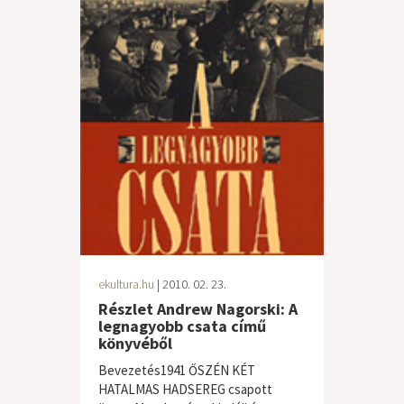
ekultura.hu
| 2010. 02. 23.
Részlet Andrew Nagorski: A
legnagyobb csata című
könyvéből
Bevezetés1941 ŐSZÉN KÉT
HATALMAS HADSEREG csapott