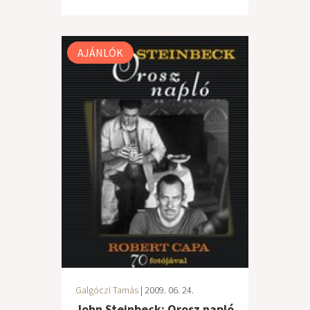
AJÁNLÓK
Galgóczi Tamás
| 2009. 06. 24.
John Steinbeck: Orosz napló