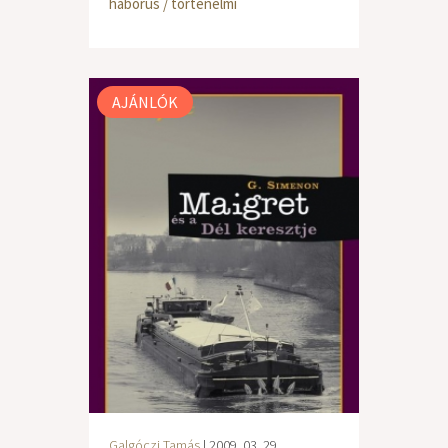
háborús / történelmi
AJÁNLÓK
Galgóczi Tamás
| 2009. 03. 29.