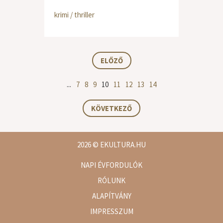
krimi / thriller
ELŐZŐ
...
7
8
9
10
11
12
13
14
KÖVETKEZŐ
2026
© EKULTURA.HU
NAPI ÉVFORDULÓK
RÓLUNK
ALAPÍTVÁNY
IMPRESSZUM