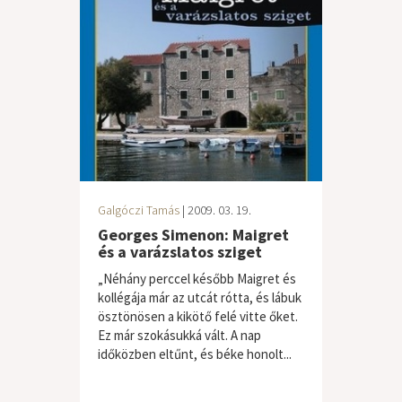
Galgóczi Tamás
| 2009. 03. 19.
Georges Simenon: Maigret
és a varázslatos sziget
„Néhány perccel később Maigret és
kollégája már az utcát rótta, és lábuk
ösztönösen a kikötő felé vitte őket.
Ez már szokásukká vált. A nap
időközben eltűnt, és béke honolt...