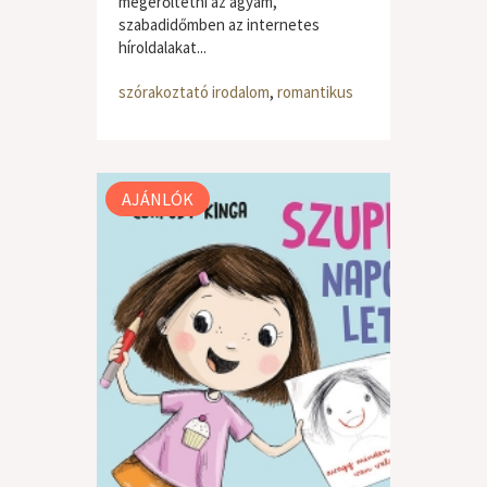
megerőltetni az agyam,
szabadidőmben az internetes
híroldalakat...
szórakoztató irodalom
,
romantikus
AJÁNLÓK