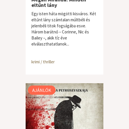
eltűnt lány
Egy isten háta mögötti kisváros. Két
eltűnt lány számtalan múltbéli és
jelenbéli titok fogságába esve.
Három barátnő – Corinne, Nic és
Bailey –, akik tíz éve
elválaszthatatlanok...
krimi / thriller
AJÁNLÓK