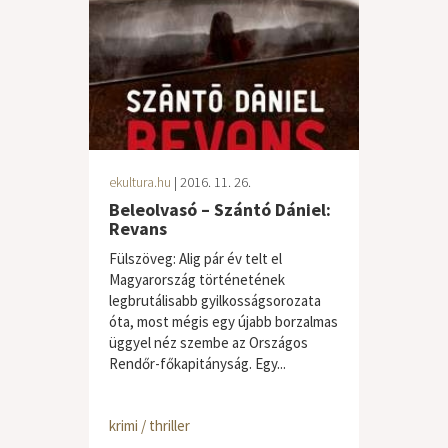
ekultura.hu
| 2016. 11. 26.
Beleolvasó – Szántó Dániel:
Revans
Fülszöveg: Alig pár év telt el
Magyarország történetének
legbrutálisabb gyilkosságsorozata
óta, most mégis egy újabb borzalmas
üggyel néz szembe az Országos
Rendőr-főkapitányság. Egy...
krimi / thriller