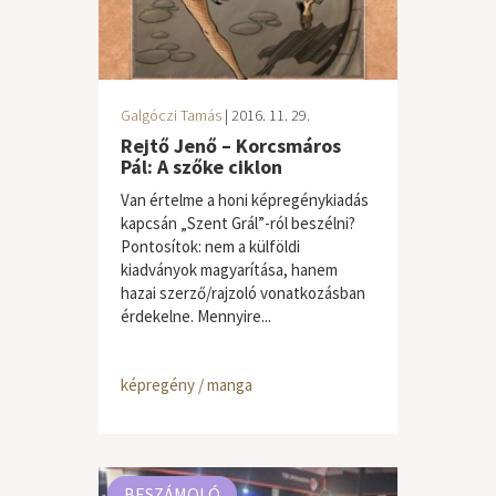
Galgóczi Tamás
| 2016. 11. 29.
Rejtő Jenő – Korcsmáros
Pál: A szőke ciklon
Van értelme a honi képregénykiadás
kapcsán „Szent Grál”-ról beszélni?
Pontosítok: nem a külföldi
kiadványok magyarítása, hanem
hazai szerző/rajzoló vonatkozásban
érdekelne. Mennyire...
képregény / manga
BESZÁMOLÓ