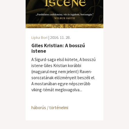
Lipka Bori
| 2016. 11. 28.
Giles Kristian: A bosszú
istene
A Sigurd-saga első kötete, A bosszú
istene Giles Kristian korábbi
(magyarul meg nem jelent) Raven-
sorozatának előzményeit beszéli el.
A mostanában egyre népszerűbb
viking-témát meglovagolva...
háborús / történelmi