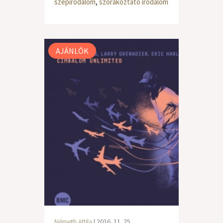
szépirodalom
,
szórakoztató irodalom
AJÁNLÓK
Németh Attila
| 2016. 11. 25.