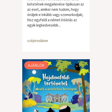
kötetének megjelenése tipikusan az
az eset, amikor nem tudom, hogy
örüljek-e inkább vagy szomorkodjak;
hisz egyfelől a német íróóriás az
egyik legkedvesebb...
szépirodalom
AJÁNLÓK