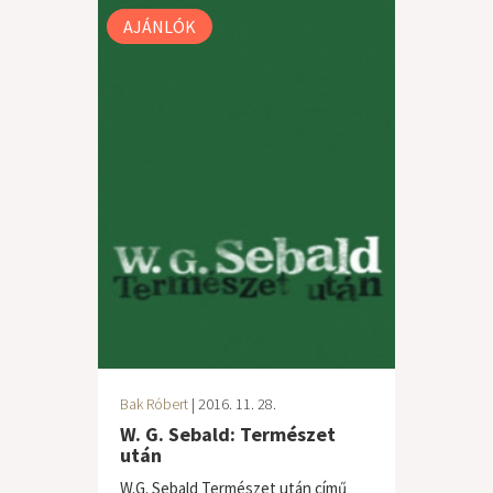
AJÁNLÓK
Bak Róbert
| 2016. 11. 28.
W. G. Sebald: Természet
után
W.G. Sebald Természet után című