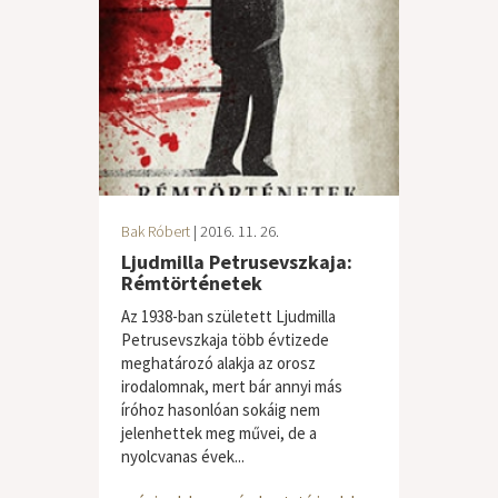
Bak Róbert
| 2016. 11. 26.
Ljudmilla Petrusevszkaja:
Rémtörténetek
Az 1938-ban született Ljudmilla
Petrusevszkaja több évtizede
meghatározó alakja az orosz
irodalomnak, mert bár annyi más
íróhoz hasonlóan sokáig nem
jelenhettek meg művei, de a
nyolcvanas évek...