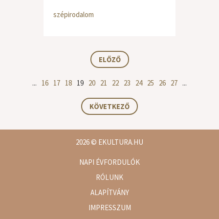
szépirodalom
ELŐZŐ
...
16
17
18
19
20
21
22
23
24
25
26
27
...
KÖVETKEZŐ
2026
© EKULTURA.HU
NAPI ÉVFORDULÓK
RÓLUNK
ALAPÍTVÁNY
IMPRESSZUM