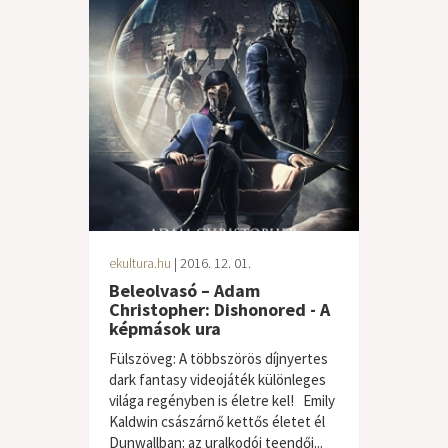
ekultura.hu
| 2016. 12. 01.
Beleolvasó – Adam
Christopher: Dishonored - A
képmások ura
Fülszöveg: A többszörös díjnyertes
dark fantasy videojáték különleges
világa regényben is életre kel! Emily
Kaldwin császárnő kettős életet él
Dunwallban: az uralkodói teendői...