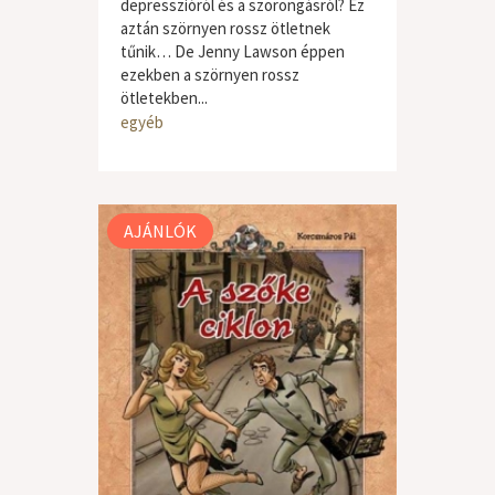
depresszióról és a szorongásról? Ez
aztán szörnyen rossz ötletnek
tűnik… De Jenny Lawson éppen
ezekben a szörnyen rossz
ötletekben...
egyéb
AJÁNLÓK