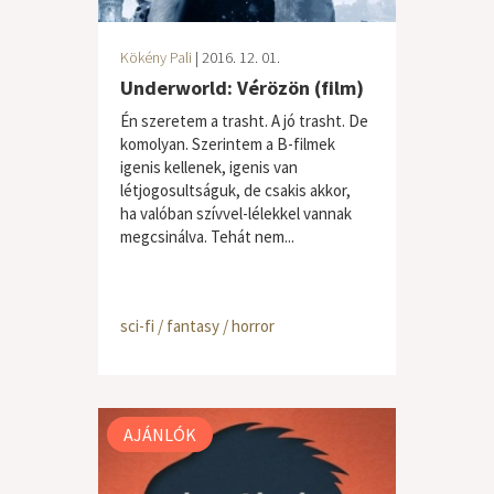
Kökény Pali
| 2016. 12. 01.
Underworld: Vérözön (film)
Én szeretem a trasht. A jó trasht. De
komolyan. Szerintem a B-filmek
igenis kellenek, igenis van
létjogosultságuk, de csakis akkor,
ha valóban szívvel-lélekkel vannak
megcsinálva. Tehát nem...
sci-fi / fantasy / horror
AJÁNLÓK