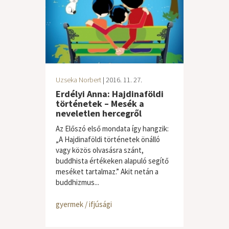
Uzseka Norbert
| 2016. 11. 27.
Erdélyi Anna: Hajdinaföldi
történetek – Mesék a
neveletlen hercegről
Az Előszó első mondata így hangzik:
„A Hajdinaföldi történetek önálló
vagy közös olvasásra szánt,
buddhista értékeken alapuló segítő
meséket tartalmaz.” Akit netán a
buddhizmus...
gyermek / ifjúsági