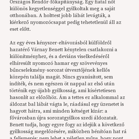
Országos Rendőr-főkapitányság. Egy fiatal nőt
különös kegyetlenséggel gyilkoltak meg a saját
otthonában. A holttest jobb lábát levágták, a
kiérkező nyomozócsapat pedig tehetetlenül áll az
eset előtt.
Az egy éves kényszer-eltávozásból külföldről
hazatérő Várnay Benett kénytelen csatlakozni a
különítményhez, és a deviáns viselkedéséről
elhíresült nyomozó hamar egy szövevényes
bűncselekmény-sorozat útvesztőjének kellős
közepén találja magát. Nincs gyanúsított, sem
indíték, és nem egészen öt nappal az első után
történik egy újabb gyilkosság, ami kísértetiesen
hasonlít az előzőhöz. Ám a tettes ez alkalommal az
áldozat bal lábát vágta le, ráadásul egy üzenetet is
hagyott hátra, ami minden kétséget kizár: a
fővárosban újra sorozatgyilkos szedi áldozatait.
Benett tudja, hogy egyre fogy az idejük a következő
gyilkosság megelőzésére, miközben bénítóan hat rá
a felismerés: nem lehet a véletlen műve, hogy pont