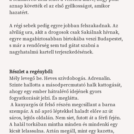
aznap követték el az első gyilkosságot, amikor
hazatért.
A régi sebek pedig egyre jobban felszakadnak. Az
alvilág ura, akit a drogosok csak Sakálnak hívnak,
egyre magabiztosabban birtokába veszi Budapestet,
s már a rendőrség sem tud gátat szabni a
nagyhatalmú kartell terjeszkedésének.
Részlet a regényből:
Mély levegő be. Heves szívdobogás. Adrenalin.
Szinte hallotta a másodpercmutató halk kattogását,
ahogy egy ember hátralévő idejének gyors
fogyatkozását jelzi. És meglátta.
A kanyargós út felső részén megcsillant a barna
szempár. A nő apró léptekkel haladt előre az út
sáros, lejtős oldalán. Nem siet, futott át a férfi fején.
A halál torkában mintha minden és mindenki egy
kicsit lelassulna. Aztán megáll, mint egy kazetta,