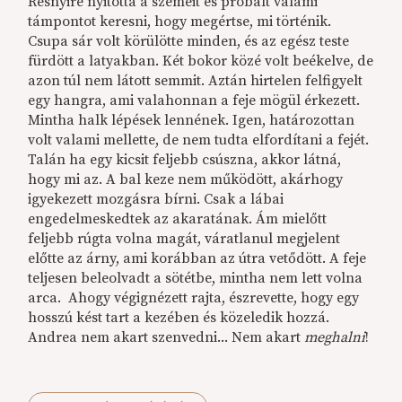
Résnyire nyitotta a szemeit és próbált valami
támpontot keresni, hogy megértse, mi történik.
Csupa sár volt körülötte minden, és az egész teste
fürdött a latyakban. Két bokor közé volt beékelve, de
azon túl nem látott semmit. Aztán hirtelen felfigyelt
egy hangra, ami valahonnan a feje mögül érkezett.
Mintha halk lépések lennének. Igen, határozottan
volt valami mellette, de nem tudta elfordítani a fejét.
Talán ha egy kicsit feljebb csúszna, akkor látná,
hogy mi az. A bal keze nem működött, akárhogy
igyekezett mozgásra bírni. Csak a lábai
engedelmeskedtek az akaratának. Ám mielőtt
feljebb rúgta volna magát, váratlanul megjelent
előtte az árny, ami korábban az útra vetődött. A feje
teljesen beleolvadt a sötétbe, mintha nem lett volna
arca. Ahogy végignézett rajta, észrevette, hogy egy
hosszú kést tart a kezében és közeledik hozzá.
Andrea nem akart szenvedni... Nem akart
meghalni
!