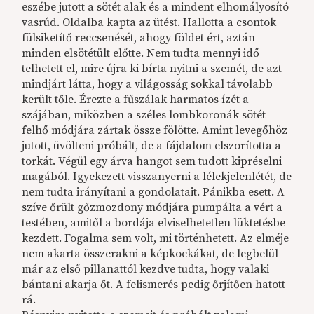
eszébe jutott a sötét alak és a mindent elhomályosító
vasrúd. Oldalba kapta az ütést. Hallotta a csontok
fülsiketítő reccsenését, ahogy földet ért, aztán
minden elsötétült előtte. Nem tudta mennyi idő
telhetett el, mire újra ki bírta nyitni a szemét, de azt
mindjárt látta, hogy a világosság sokkal távolabb
került tőle. Érezte a fűszálak harmatos ízét a
szájában, miközben a széles lombkoronák sötét
felhő módjára zártak össze fölötte. Amint levegőhöz
jutott, üvölteni próbált, de a fájdalom elszorította a
torkát. Végül egy árva hangot sem tudott kipréselni
magából. Igyekezett visszanyerni a lélekjelenlétét, de
nem tudta irányítani a gondolatait. Pánikba esett. A
szíve őrült gőzmozdony módjára pumpálta a vért a
testében, amitől a bordája elviselhetetlen lüktetésbe
kezdett. Fogalma sem volt, mi történhetett. Az elméje
nem akarta összerakni a képkockákat, de legbelül
már az első pillanattól kezdve tudta, hogy valaki
bántani akarja őt. A felismerés pedig őrjítően hatott
rá.