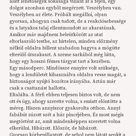
alatt lehetőségek sokasága villant át a fején, egy
dolgot azonban egyből megérzett. Veszélyben van.
Veszélyben az élete. Próbált megállni, olyan
gyorsan, ahogyan csak tudott, de a reakciósebessége
és a latyakos talaj ellentmondott az akaratának.
Amikor már majdnem beleütközött az utat
eltorlaszoló testbe, az hirtelen, minden előzmény
nélkül oldalra billent szabadon hagyva a mögötte
elterülő útszakaszt. A szeme sarkából még látta,
hogy egy hosszú fémes tárgyat tart a kezében.
Egy másodperc. Mindössze ennyire volt szüksége,
hogy a lendületét kihasználva oldalra vesse magát, a
biztonságot nyújtó bozótos irányába. Aztán már
csak a csattanást hallotta.
Eltalálta. A férfi ebben teljesen biztos volt, de nem
ott és úgy, ahogy szerette volna, s emiatt elöntötte a
méreg. Hiszen annyiszor gyakorolta otthon. Annyi
fabábút zúzott szét a ház pincéjében. És most mégis
megtörtént az, amit mindenképpen szeretett volna
elkerülni. Hibázott. Először, de hibázott.
Gyorsan körbepillantott, de sehol nem látott senkit a