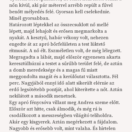
nőn kívül, aki pár méterrel arrébb repült a fűvel
benőtt mélyedés felé. Gyorsan kell cselekednie.
Minél gyorsabban.
Határozott léptekkel az összecsuklott nő mellé
lépett, majd lehajolt és erősen megmarkolta a
nyakát. A kesztyű, habár vékony volt, nehezen
engedte át az apró bőrfelületen a test lüktető
ritmusát. A nő élt. Eszméletlen volt, de még lélegzett.
Megragadta a lábát, majd először egyenesen akarta
keresztülhúzni a testet a sűrűbb terület felé, de aztán
a domb meredeksége és a magas fű miatt
meggondolta magát és a kerülőutat választotta. Fél
perc. Nagyjából ennyi idő alatt sikerült elérnie az
erdő legsötétebb pontját, ahol kiterítette a nőt. Aztán
nekilátott a második menetnek.
Egy apró fénycsóva villant meg Andrea szeme előtt.
Először azt hitte, csak álmodik, és még rá is
csodálkozott a messzeségben világító teliholdra.
Akár egy kisgyerek. Aztán megérkezett a fájdalom.
Nagyobb és erősebb volt, mint valaha. És hirtelen