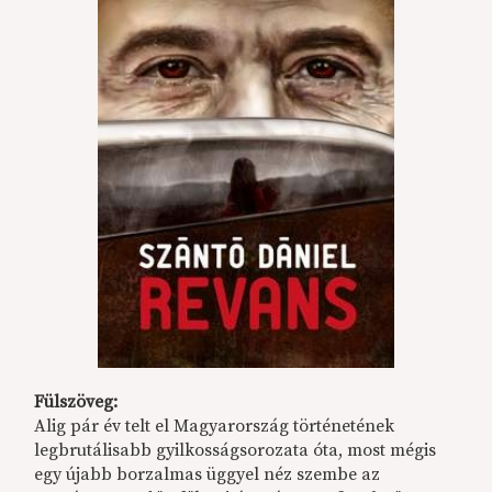
Fülszöveg:
Alig pár év telt el Magyarország történetének
legbrutálisabb gyilkosságsorozata óta, most mégis
egy újabb borzalmas üggyel néz szembe az