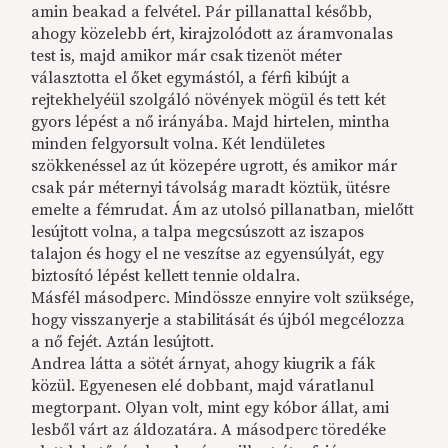
amin beakad a felvétel. Pár pillanattal később,
ahogy közelebb ért, kirajzolódott az áramvonalas
test is, majd amikor már csak tizenöt méter
választotta el őket egymástól, a férfi kibújt a
rejtekhelyéül szolgáló növények mögül és tett két
gyors lépést a nő irányába. Majd hirtelen, mintha
minden felgyorsult volna. Két lendületes
szökkenéssel az út közepére ugrott, és amikor már
csak pár méternyi távolság maradt köztük, ütésre
emelte a fémrudat. Ám az utolsó pillanatban, mielőtt
lesújtott volna, a talpa megcsúszott az iszapos
talajon és hogy el ne veszítse az egyensúlyát, egy
biztosító lépést kellett tennie oldalra.
Másfél másodperc. Mindössze ennyire volt szüksége,
hogy visszanyerje a stabilitását és újból megcélozza
a nő fejét. Aztán lesújtott.
Andrea látta a sötét árnyat, ahogy kiugrik a fák
közül. Egyenesen elé dobbant, majd váratlanul
megtorpant. Olyan volt, mint egy kóbor állat, ami
lesből várt az áldozatára. A másodperc töredéke