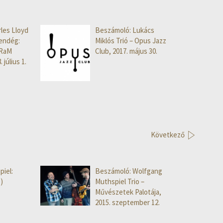
les Lloyd
Beszámoló: Lukács
vendég:
Miklós Trió – Opus Jazz
 RaM
Club, 2017. május 30.
július 1.
Következő
iel:
Beszámoló: Wolfgang
)
Muthspiel Trio –
Művészetek Palotája,
2015. szeptember 12.