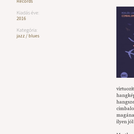
Records
Kiadás éve:
2016
Kategória:
jazz / blues
virtuoz
hangkép
hangsze
cimbalo
magának
ilyen jó