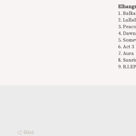
Elhangz
1. Balk
2. Lull
3. Peac
4. Dawn
5. Some
6. Act 3
7. Aura
8. Sunri
9. R.I.
Előző