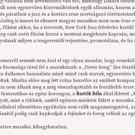
y valóban nem kevesebbről van szó, minthogy Lukács önnön e
 akik nem egyszerűen közreműködnek egyik albumán, hanem ak
t és páratlant a jazz és a kortárs zene szerteágazó történetei
özileg is ismert és elismert magyar muzsikus most nem érne el
l, főként
akkor
, ha a tervezett, New York-ban felvételre kerü
yleg csak azért fűzöm hozzá a mostani megjelenés kapcsán, 
yoknak milyen a tengerentúli terjesztése, promotálása, de h
 lemezről semmit nem árul el egy olyan mondat, hogy remekül s
s finomsága tárul fel a muzsikának: a „Dawn Song” líra feszült
en dallamos használata mind-mind csak szavak, egyszerűen hal
ltak. Mintha előre meg lett volna beszélve az említett kompo
n nem állunk meg a még visszafogottabb és feszültebb érzet
 fantasztikus az egész korongon, a
Bartók Béla
által ihletett „
ait, mint a többiek, amitől egészen másként lüktet a muzsika.
ollaival ellentétben egyáltalán nem válik magamutogatóvá, az
saitól pedig csak kapkodjuk a fejünket és forog velünk az egé
ortárs muzsika: kihagyhatatlan.