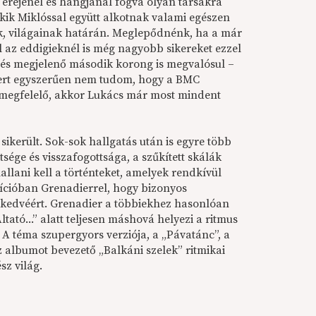
rejénél és hangjánál fogva olyan társakra
ik Miklóssal együtt alkotnak valami egészen
nek, világainak határán. Meglepődnénk, ha a már
 az eddigieknél is még nagyobb sikereket ezzel
lő és megjelenő második korong is megvalósul –
mert egyszerűen nem tudom, hogy a BMC
a megfelelő, akkor Lukács már most mindent
ikerült. Sok-sok hallgatás után is egyre több
sége és visszafogottsága, a szűkített skálák
lani kell a történteket, amelyek rendkívül
zícióban Grenadierrel, hogy bizonyos
 kedvéért. Grenadier a többiekhez hasonlóan
Altató...” alatt teljesen máshová helyezi a ritmus
 A téma szupergyors verziója, a „Pávatánc”, a
 albumot bevezető „Balkáni szelek” ritmikai
sz világ.