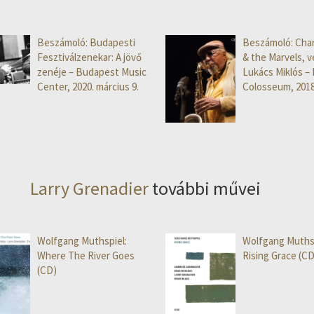
Beszámoló: Budapesti
Beszámoló: Char
Fesztiválzenekar: A jövő
& the Marvels, 
zenéje – Budapest Music
Lukács Miklós –
Center, 2020. március 9.
Colosseum, 2018. 
Larry Grenadier
további művei
Wolfgang Muthspiel:
Wolfgang Muthsp
Where The River Goes
Rising Grace (CD
(CD)