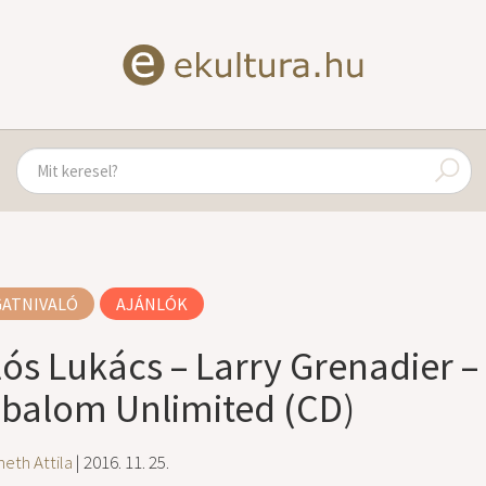
GATNIVALÓ
AJÁNLÓK
lós Lukács – Larry Grenadier –
balom Unlimited (CD)
eth Attila
| 2016. 11. 25.