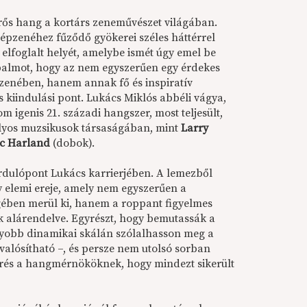
ős hang a kortárs zeneművészet világában.
népzenéhez fűződő gyökerei széles háttérrel
 elfoglalt helyét, amelybe ismét úgy emel be
balmot, hogy az nem egyszerűen egy érdekes
 zenében, hanem annak fő és inspiratív
 kiindulási pont. Lukács Miklós abbéli vágya,
 igenis 21. századi hangszer, most teljesült,
lyos muzsikusok társaságában, mint
Larry
ic Harland
(dobok).
rdulópont Lukács karrierjében. A lemezből
y elemi ereje, amely nem egyszerűen a
gében merül ki, hanem a roppant figyelmes
k alárendelve. Egyrészt, hogy bemutassák a
agyobb dinamikai skálán szólalhasson meg a
lósítható –, és persze nem utolsó sorban
rés a hangmérnököknek, hogy mindezt sikerült