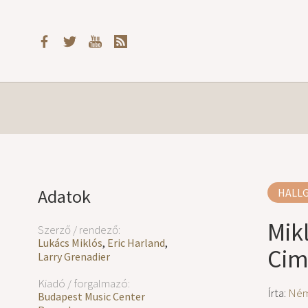
Adatok
HALL
Mik
Szerző / rendező:
Lukács Miklós
,
Eric Harland
,
Cim
Larry Grenadier
Kiadó / forgalmazó:
Írta:
Ném
Budapest Music Center