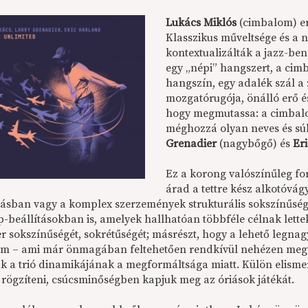
Lukács Miklós
(cimbalom) er
Klasszikus műveltsége és a 
kontextualizálták a jazz-ben
egy „népi” hangszert, a cim
hangszín, egy adalék szál a
mozgatórugója, önálló erő és
hogy megmutassa: a cimbalom
méghozzá olyan neves és sú
Grenadier
(nagybőgő) és
Er
Ez a korong valószínűleg fo
árad a tettre kész alkotóvág
itásban vagy a komplex szerzemények strukturális sokszínűsé
-beállításokban is, amelyek hallhatóan többféle célnak lette
r sokszínűségét, sokrétűségét; másrészt, hogy a lehető legn
m – ami már önmagában feltehetően rendkívül nehézen megva
 a trió dinamikájának a megformáltsága miatt. Külön elisme
l rögzíteni, csúcsminőségben kapjuk meg az óriások játékát.