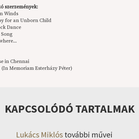
ó szerzemények:
an Winds
aby for an Unborn Child
ock Dance
 Song
where...
se in Chennai
EP (In Memoriam Esterházy Péter)
KAPCSOLÓDÓ TARTALMAK
Lukács Miklós
további művei