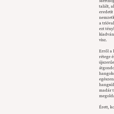
Merthog
talált,
eredeti
nemzetk
a trióva
ezt tén
kiadván
visz.
E
rről a
rétege é
újszerű
átgondo
hangoko
egészen
hangsúly
madár t
megoldá
Érett, k