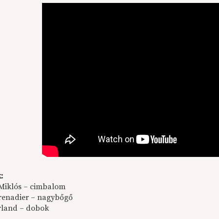
:
Miklós – cimbalom
renadier – nagybőgő
rland – dobok