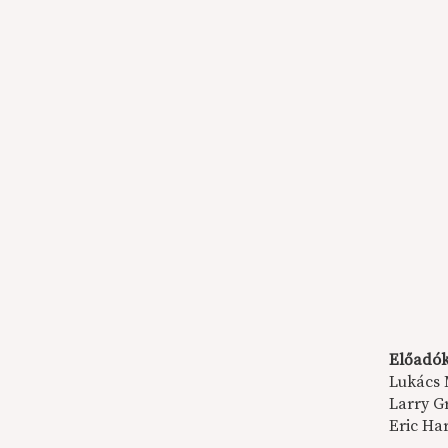
Előadók
Lukács 
Larry G
Eric Ha