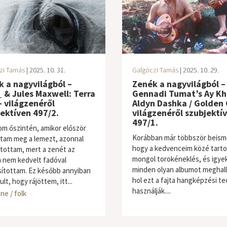
zi Tamás
| 2025. 10. 31.
Galgóczi Tamás
| 2025. 10. 29.
 a nagyvilágból –
Zenék a nagyvilágból –
 & Jules Maxwell: Terra
Gennadi Tumat’s Ay Kh
 világzenéről
Aldyn Dashka / Golden 
ektíven 497/2.
világzenéről szubjektí
497/1.
om őszintén, amikor először
Korábban már többször beism
ttam meg a lemezt, azonnal
hogy a kedvenceim közé tarto
ítottam, mert a zenét az
mongol torokéneklés, és igy
m nem kedvelt fadóval
minden olyan albumot meghall
ítottam. Ez később annyiban
hol ezt a fajta hangképzési te
t, hogy rájöttem, itt...
használják....
ne / folk
világzene / folk