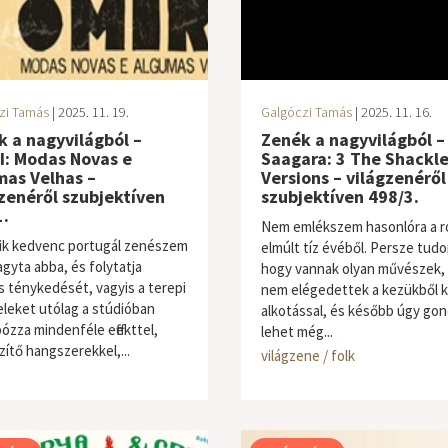
zi Tamás
| 2025. 11. 19.
Galgóczi Tamás
| 2025. 11. 16.
 a nagyvilágból –
Zenék a nagyvilágból –
I: Modas Novas e
Saagara: 3 The Shackl
mas Velhas –
Versions – világzenéről
zenéről szubjektíven
szubjektíven 498/3.
.
Nem emlékszem hasonlóra a r
ik kedvenc portugál zenészem
elmúlt tíz évéből. Persze tud
gyta abba, és folytatja
hogy vannak olyan művészek, 
s ténykedését, vagyis a terepi
nem elégedettek a kezükből k
eleket utólag a stúdióban
alkotással, és később úgy gon
ózza mindenféle effekttel,
lehet még...
zítő hangszerekkel,...
ne / folk
világzene / folk