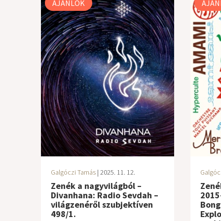
AJÁNLÓK
AJÁN
Galgóczi Tamás
| 2025. 11. 12.
Galgóc
Zenék a nagyvilágból –
Zenék
Divanhana: Radio Sevdah –
2015
világzenéről szubjektíven
Bongo
498/1.
Explo