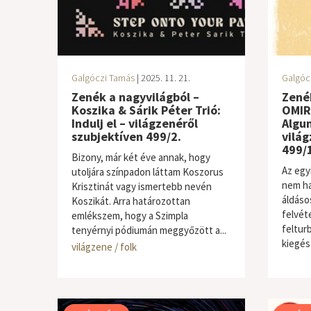
Galgóczi Tamás
| 2025. 11. 21.
Galgóc
Zenék a nagyvilágból –
Zenék
Koszika & Sárik Péter Trió:
OMIR
Indulj el – világzenéről
Algu
szubjektíven 499/2.
világ
499/1
Bizony, már két éve annak, hogy
Az egy
utoljára színpadon láttam Koszorus
nem ha
Krisztinát vagy ismertebb nevén
áldáso
Koszikát. Arra határozottan
felvét
emlékszem, hogy a Szimpla
felturb
tenyérnyi pódiumán meggyőzött a...
kiegés
világzene / folk
világze