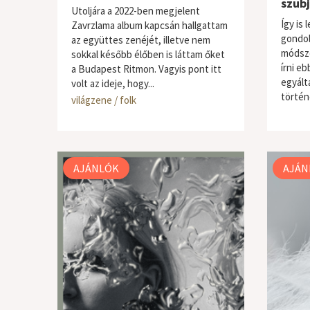
szubj
Utoljára a 2022-ben megjelent
Így is 
Zavrzlama album kapcsán hallgattam
gondol
az együttes zenéjét, illetve nem
módsze
sokkal később élőben is láttam őket
írni eb
a Budapest Ritmon. Vagyis pont itt
egyált
volt az ideje, hogy...
történ
világzene / folk
világze
AJÁNLÓK
AJÁN