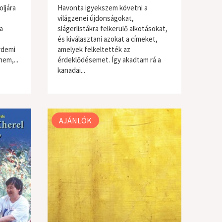
oljára
Havonta igyekszem követni a
világzenei újdonságokat,
a
slágerlistákra felkerülő alkotásokat,
és kiválasztani azokat a címeket,
érdemi
amelyek felkeltették az
em,...
érdeklődésemet. Így akadtam rá a
kanadai...
világzene / folk
AJÁNLÓK