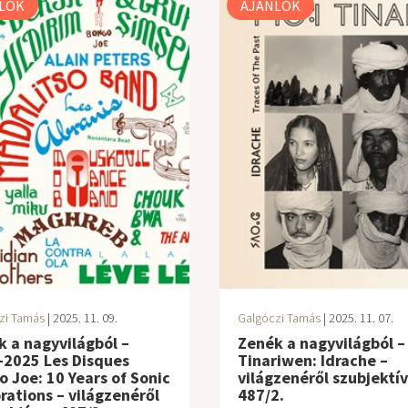
LÓK
AJÁNLÓK
zi Tamás
| 2025. 11. 09.
Galgóczi Tamás
| 2025. 11. 07.
 a nagyvilágból –
Zenék a nagyvilágból –
-2025 Les Disques
Tinariwen: Idrache –
 Joe: 10 Years of Sonic
világzenéről szubjektí
rations – világzenéről
487/2.