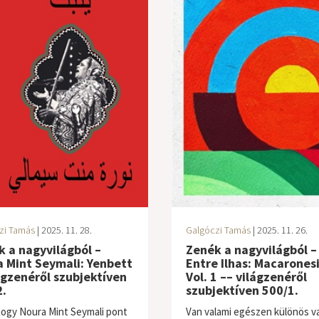
zi Tamás
| 2025. 11. 28.
Galgóczi Tamás
| 2025. 11. 26.
 a nagyvilágból –
Zenék a nagyvilágból –
 Mint Seymali: Yenbett
Entre Ilhas: Macarones
ágzenéről szubjektíven
Vol. 1 –– világzenéről
.
szubjektíven 500/1.
hogy Noura Mint Seymali pont
Van valami egészen különös v