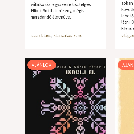
abban 
vállalkozás: egyszerre tisztelgés
követk
Elliott Smith törékeny, mégis
lehető
maradandó életműve...
látni. 
kilenc 
jazz / blues
,
klasszikus zene
világze
AJÁNLÓK
AJÁN