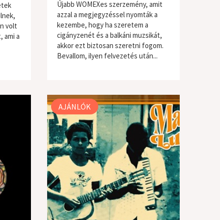
Újabb WOMEXes szerzemény, amit
etek
azzal a megjegyzéssel nyomták a
lnek,
kezembe, hogy ha szeretem a
en volt
cigányzenét és a balkáni muzsikát,
, ami a
akkor ezt biztosan szeretni fogom.
Bevallom, ilyen felvezetés után...
világzene / folk
AJÁNLÓK