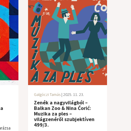
Galgóczi Tamás
| 2025. 11. 23.
Zenék a nagyvilágból –
ia
Balkan Zoo & Nina Ćorić:
Muzika za ples –
világzenéről szubjektíven
499/3.
arázsa