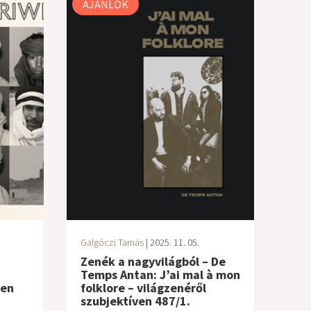
AJÁNLÓK
Galgóczi Tamás
| 2025. 11. 05.
Zenék a nagyvilágból – De
Temps Antan: J’ai mal à mon
ven
folklore – világzenéről
szubjektíven 487/1.