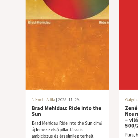
Németh Attila
| 2025. 11. 29.
Galgóc
Brad Mehldau: Ride into the
Zenék
Sun
Noura
– vil
Brad Mehldau Ride into the Sun című
500/2
új lemeze első pillantásra is
Fura, 
ambiciózus és érzelmileg terhelt