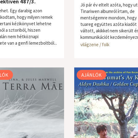
ektíven 487/3.
Jó pár év eltelt azóta, hogy ut
lehet. Egy darabig azon
Tinariwen albumról írtam, de
kodtam, hogy milyen remek
mentségemre mondom, hogy 
rtani kézikönyvet lehetne
tuareg együttes azóta kiadót
ből a sztoriból, hiszen
váltott, akikkel nem sikerült 
alán nem hétköznapi
kommunikációt kezdeményezn
ete van a genfi lemezboltból...
ne / folk
világzene / folk
LÓK
AJÁNLÓK