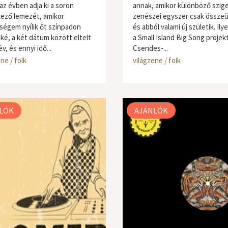
az évben adja ki a soron
annak, amikor különböző szig
ező lemezét, amikor
zenészei egyszer csak összeü
ségem nyílik őt színpadon
és abból valami új születik. Ily
Oké, a két dátum között eltelt
a Small Island Big Song projekt
év, és ennyi idő...
Csendes-...
ne / folk
világzene / folk
LÓK
AJÁNLÓK