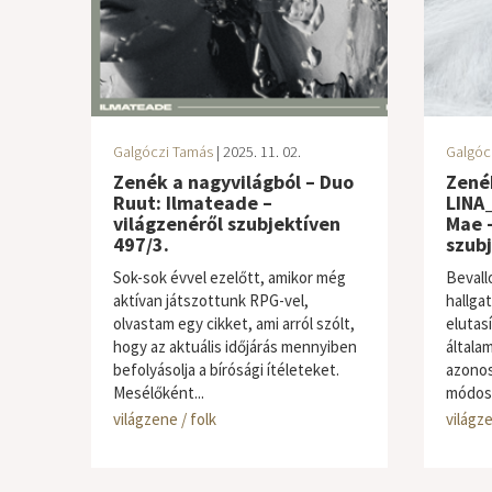
Galgóczi Tamás
| 2025. 11. 02.
Galgóc
Zenék a nagyvilágból – Duo
Zenék
Ruut: Ilmateade –
LINA_
világzenéről szubjektíven
Mae –
497/3.
szubj
Sok-sok évvel ezelőtt, amikor még
Bevall
aktívan játszottunk RPG-vel,
hallga
olvastam egy cikket, ami arról szólt,
elutas
hogy az aktuális időjárás mennyiben
általa
befolyásolja a bírósági ítéleteket.
azonos
Mesélőként...
módosul
világzene / folk
világze