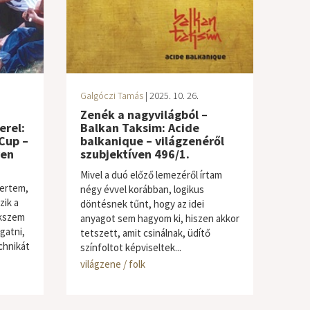
Galgóczi Tamás
| 2025. 10. 26.
Zenék a nagyvilágból –
erel:
Balkan Taksim: Acide
Cup –
balkanique – világzenéről
ven
szubjektíven 496/1.
Mivel a duó előző lemezéről írtam
ertem,
négy évvel korábban, logikus
zik a
döntésnek tűnt, hogy az idei
ekszem
anyagot sem hagyom ki, hiszen akkor
gatni,
tetszett, amit csinálnak, üdítő
chnikát
színfoltot képviseltek...
világzene / folk