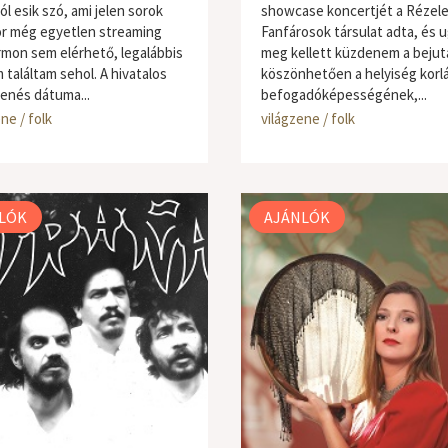
l esik szó, ami jelen sorok
showcase koncertjét a Rézele
or még egyetlen streaming
Fanfárosok társulat adta, és 
rmon sem elérhető, legalábbis
meg kellett küzdenem a bejut
 találtam sehol. A hivatalos
köszönhetően a helyiség korl
enés dátuma...
befogadóképességének,...
ne / folk
világzene / folk
LÓK
AJÁNLÓK