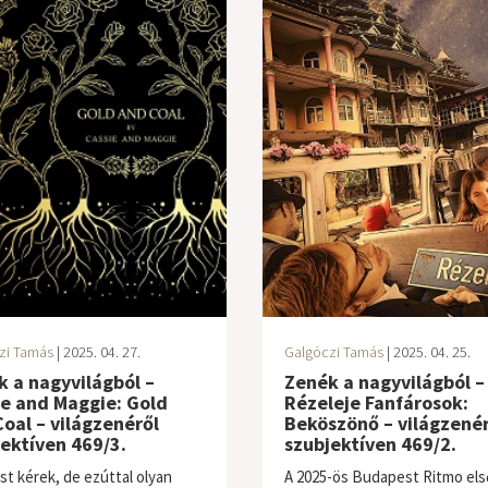
zi Tamás
| 2025. 04. 27.
Galgóczi Tamás
| 2025. 04. 25.
 a nagyvilágból –
Zenék a nagyvilágból –
ie and Maggie: Gold
Rézeleje Fanfárosok:
oal – világzenéről
Beköszönő – világzenér
ektíven 469/3.
szubjektíven 469/2.
st kérek, de ezúttal olyan
A 2025-ös Budapest Ritmo els