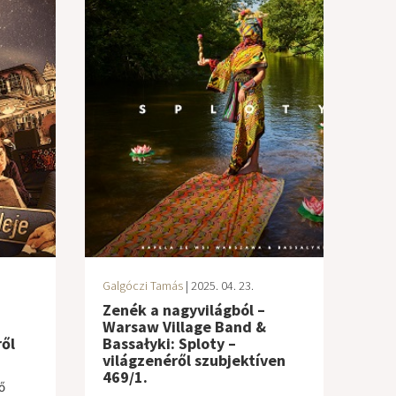
Galgóczi Tamás
| 2025. 04. 23.
Zenék a nagyvilágból –
Warsaw Village Band &
ől
Bassałyki: Sploty –
világzenéről szubjektíven
469/1.
ő