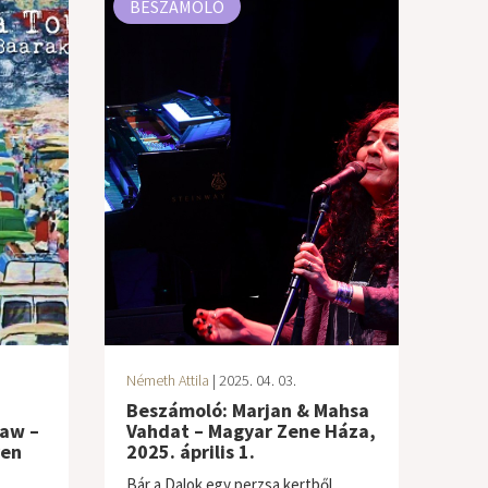
BESZÁMOLÓ
Németh Attila
| 2025. 04. 03.
Beszámoló: Marjan & Mahsa
aw –
Vahdat – Magyar Zene Háza,
ven
2025. április 1.
Bár a Dalok egy perzsa kertből