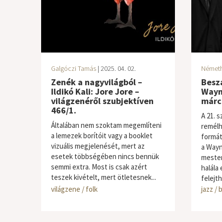
Galgóczi Tamás
| 2025. 04. 02.
Németh 
Zenék a nagyvilágból –
Besz
Ildikó Kali: Jore Jore –
Wayn
világzenéről szubjektíven
márci
466/1.
A 21. s
Általában nem szoktam megemlíteni
remélh
a lemezek borítóit vagy a booklet
formát
vizuális megjelenését, mert az
a Wayn
esetek többségében nincs bennük
mester
semmi extra. Most is csak azért
halála 
teszek kivételt, mert ötletesnek...
felejth
világzene / folk
jazz / 