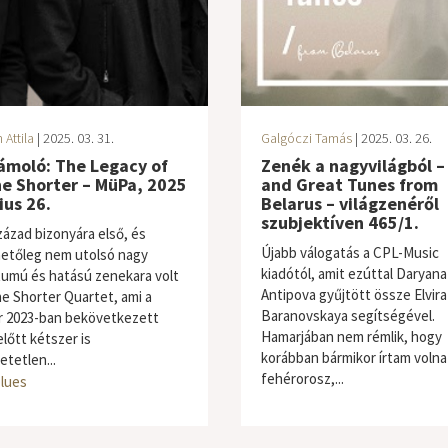
Attila
| 2025. 03. 31.
Galgóczi Tamás
| 2025. 03. 26.
ámoló: The Legacy of
Zenék a nagyvilágból –
e Shorter – MüPa, 2025
and Great Tunes from
us 26.
Belarus – világzenéről
szubjektíven 465/1.
zázad bizonyára első, és
Újabb válogatás a CPL-Music
etőleg nem utolsó nagy
kiadótól, amit ezúttal Daryana
umú és hatású zenekara volt
Antipova gyűjtött össze Elvira
e Shorter Quartet, ami a
Baranovskaya segítségével.
 2023-ban bekövetkezett
Hamarjában nem rémlik, hogy
előtt kétszer is
korábban bármikor írtam volna
etetlen...
fehérorosz,...
blues
világzene / folk