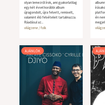
olyan lemezről írok, ami gyakorlatilag
albumró
egy két évvel korábbi album
írásak
újragondolt, újra felvett, remixelt,
platfo
valamint élő felvételeit tartalmazza.
én nem
Ráadásul az...
megjel
világzene / folk
világze
AJÁNLÓK
AJÁN