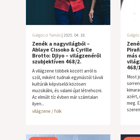
Galgóczi Tamás
| 2025. 04. 18.
Galgóc
Zenék a nagyvilágból –
Zenék
Ablaye Cissoko & Cyrille
Pira
Brotto: Djiyo – világzenéről
más d
szubjektíven 468/2.
világ
468/1
A világzene többek között arról is
Most jö
szól, miként tudnak egymástól távoli
sorren
kultúrák képviselői közösen
kimara
muzsikálni, és valami újat létrehozni.
azért,
Az elmúlt tíz évben már számtalan
meg. E
ilyen...
szeren
világzene / folk