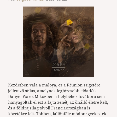
Kezdetben vala a maloya, ez a Réunion szigetére
jellemző stílus, amelynek leghíresebb előadója
Danyèl Waro. Miközben a helybéliek továbbra sem
hanyagolták el ezt a fajta zenét, az önálló életre kelt,
és a földrajzilag távoli Franciaországban is
követőkre lelt. Többen, különféle módon igyekeztek