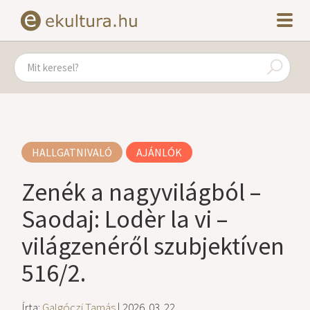
HALLGATNIVALÓ
AJÁNLÓK
Zenék a nagyvilágból –
Saodaj: Lodèr la vi –
világzenéről szubjektíven
516/2.
Írta:
Galgóczi Tamás
| 2026. 03. 22.