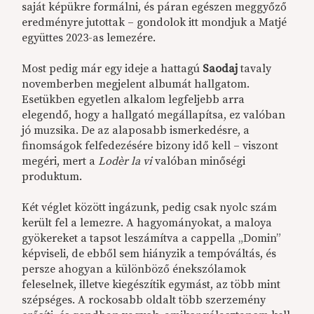
saját képükre formálni, és páran egészen meggyőző
eredményre jutottak – gondolok itt mondjuk a Matjé
együttes 2023-as lemezére.
Most pedig már egy ideje a hattagú
Saodaj
tavaly
novemberben megjelent albumát hallgatom.
Esetükben egyetlen alkalom legfeljebb arra
elegendő, hogy a hallgató megállapítsa, ez valóban
jó muzsika. De az alaposabb ismerkedésre, a
finomságok felfedezésére bizony idő kell – viszont
megéri, mert a
Lodèr la vi
valóban minőségi
produktum.
Két véglet között ingázunk, pedig csak nyolc szám
került fel a lemezre. A hagyományokat, a maloya
gyökereket a tapsot leszámítva a cappella „Domin”
képviseli, de ebből sem hiányzik a tempóváltás, és
persze ahogyan a különböző énekszólamok
feleselnek, illetve kiegészítik egymást, az több mint
szépséges. A rockosabb oldalt több szerzemény