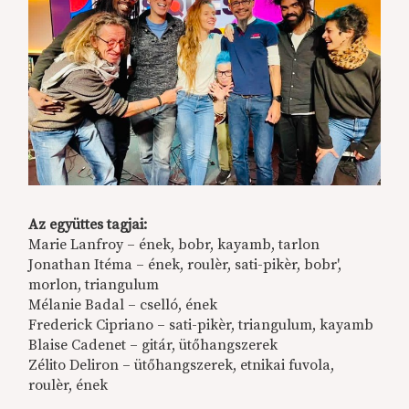
Az együttes tagjai:
Marie Lanfroy – ének, bobr, kayamb, tarlon
Jonathan Itéma – ének, roulèr, sati-pikèr, bobr',
morlon, triangulum
Mélanie Badal – cselló, ének
Frederick Cipriano – sati-pikèr, triangulum, kayamb
Blaise Cadenet – gitár, ütőhangszerek
Zélito Deliron – ütőhangszerek, etnikai fuvola,
roulèr, ének