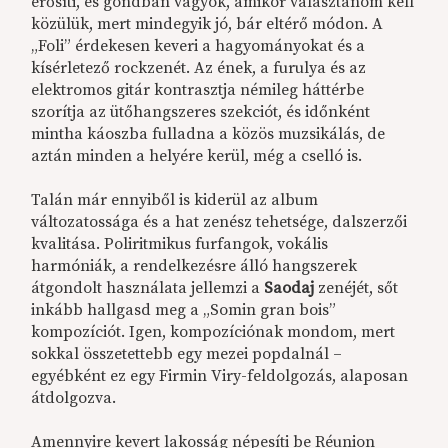
erősíti, és gondban vagyok, amikor választanom kell
közülük, mert mindegyik jó, bár eltérő módon. A
„Foli” érdekesen keveri a hagyományokat és a
kísérletező rockzenét. Az ének, a furulya és az
elektromos gitár kontrasztja némileg háttérbe
szorítja az ütőhangszeres szekciót, és időnként
mintha káoszba fulladna a közös muzsikálás, de
aztán minden a helyére kerül, még a cselló is.
Talán már ennyiből is kiderül az album
változatossága és a hat zenész tehetsége, dalszerzői
kvalitása. Poliritmikus furfangok, vokális
harmóniák, a rendelkezésre álló hangszerek
átgondolt használata jellemzi a
Saodaj
zenéjét, sőt
inkább hallgasd meg a „Somin gran bois”
kompozíciót. Igen, kompozíciónak mondom, mert
sokkal összetettebb egy mezei popdalnál –
egyébként ez egy Firmin Viry-feldolgozás, alaposan
átdolgozva.
Amennyire kevert lakosság népesíti be Réunion