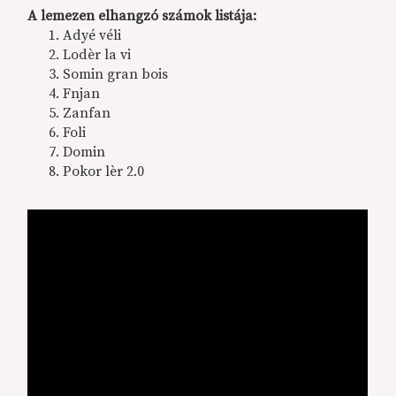
A lemezen elhangzó számok listája:
Adyé véli
Lodèr la vi
Somin gran bois
Fnjan
Zanfan
Foli
Domin
Pokor lèr 2.0