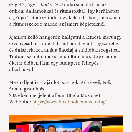
szigetét, úgy a
Lodèr la vi
dalai sem érik be az
otthoni dallamokkal és ritmusokkal. Így kerülhetett
a „Fnjan” című számba egy keleti dallam, miközben
a ritmusszekció marad az ismert képleteknél.
Ajánlott kellő hangerőn hallgatni a lemezt, mert úgy
érvényesül maradéktalanul mindaz a hangszerelés
és dalszerkezet, amit a
Saodaj
a stúdióban rögzített.
Tudom, számtalanszor mondtam már, de jó lenne
őket is élőben látni egy budapesti fellépés
alkalmával.
Meghallgatásra ajánlott számok: Adyé véli, Foli,
Somin gran bois
2025-ben megjelent album (Buda Musique)
Weboldal:
https://www.facebook.com/saodaj/