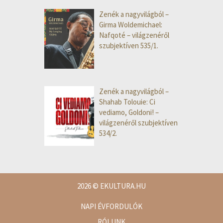
Zenék a nagyvilágból –
Girma Woldemichael:
Nafqoté – világzenéről
szubjektíven 535/1.
Zenék a nagyvilágból –
Shahab Tolouie: Ci
vediamo, Goldoni! –
világzenéről szubjektíven
534/2.
2026
© EKULTURA.HU
NAPI ÉVFORDULÓK
RÓLUNK