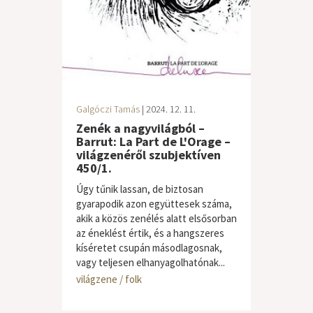
Galgóczi Tamás
| 2024. 12. 11.
Zenék a nagyvilágból –
Barrut: La Part de L'Orage –
világzenéről szubjektíven
450/1.
Úgy tűnik lassan, de biztosan
gyarapodik azon együttesek száma,
akik a közös zenélés alatt elsősorban
az éneklést értik, és a hangszeres
kíséretet csupán másodlagosnak,
vagy teljesen elhanyagolhatónak...
világzene / folk