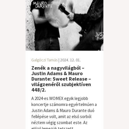
Galgóczi Tamás
| 2024. 12. 01.
Zenék a nagyvilágból –
Justin Adams & Mauro
Durante: Sweet Release –
világzenéről szubjektíven
448/2.
A 2024-es WOMEX egyik legjobb
koncertje számomra egyértelműen a
Justin Adams & Mauro Durante duó
fellépése volt, amit az első sorból
néztem végig szombat este. Az
előző lemezük tetszett,...