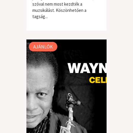
szóval nem most kezdték a
muzsikálást. Köszönhetően a
tagság...
világzene / folk
AJÁNLÓK