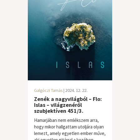
Galgóczi Tamás
| 2024. 12. 22.
Zenék a nagyvilágból – Flo:
Islas – világzenéről
szubjektíven 451/3.
Hamarjában nem emlékszem arra,
hogy mikor hallgattam utoljára olyan
lemezt, amely egyetlen ember műve,
aki egyetlen gitárral a kezében,