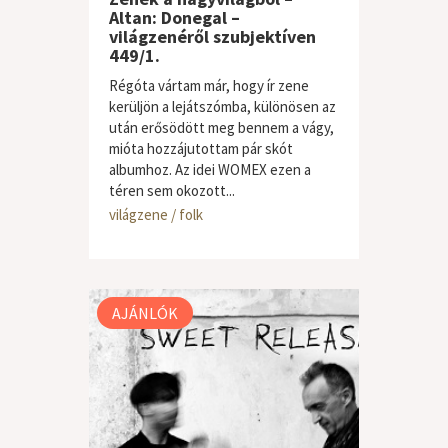
Altan: Donegal –
világzenéről szubjektíven
449/1.
Régóta vártam már, hogy ír zene
kerüljön a lejátszómba, különösen az
után erősödött meg bennem a vágy,
mióta hozzájutottam pár skót
albumhoz. Az idei WOMEX ezen a
téren sem okozott...
világzene / folk
AJÁNLÓK