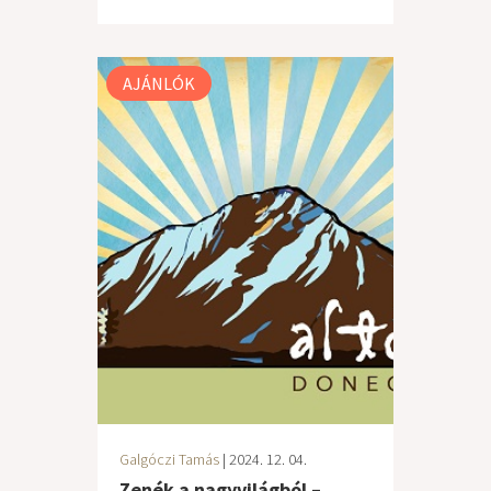
AJÁNLÓK
Galgóczi Tamás
| 2024. 12. 04.
Zenék a nagyvilágból –