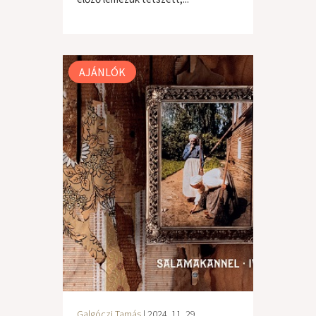
világzene / folk
AJÁNLÓK
Galgóczi Tamás
| 2024. 11. 29.