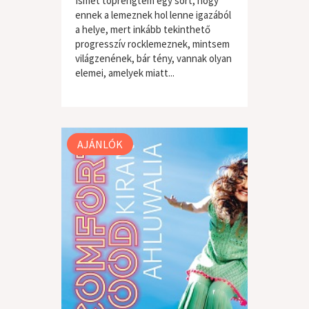
Ismét töprengtem egy sort, hogy
ennek a lemeznek hol lenne igazából
a helye, mert inkább tekinthető
progresszív rocklemeznek, mintsem
világzenének, bár tény, vannak olyan
elemei, amelyek miatt...
világzene / folk
AJÁNLÓK