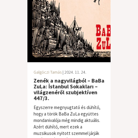
Galgóczi Tamás
| 2024. 11. 24.
Zenék a nagyvilágból – BaBa
ZuLa: İstanbul Sokakları –
világzenéről szubjektíven
447/3.
Egyszerre megnyugtató és dühítő,
hogy a török BaBa ZuLa együttes
mondanivalója még mindig aktuális.
Azért dühítő, mert ezek a
muzsikusok nyitott szemmel járják