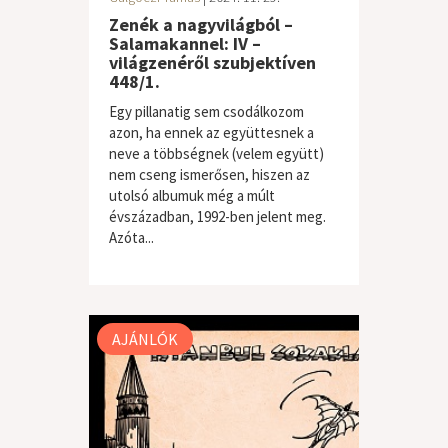
Zenék a nagyvilágból –
Salamakannel: IV –
világzenéről szubjektíven
448/1.
Egy pillanatig sem csodálkozom
azon, ha ennek az együttesnek a
neve a többségnek (velem együtt)
nem cseng ismerősen, hiszen az
utolsó albumuk még a múlt
évszázadban, 1992-ben jelent meg.
Azóta...
világzene / folk
AJÁNLÓK