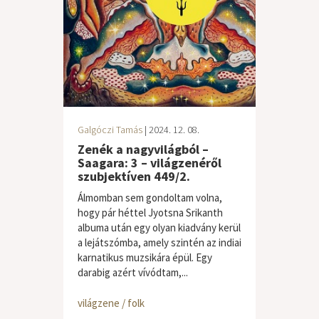
Galgóczi Tamás
| 2024. 12. 08.
Zenék a nagyvilágból –
Saagara: 3 – világzenéről
szubjektíven 449/2.
Álmomban sem gondoltam volna,
hogy pár héttel Jyotsna Srikanth
albuma után egy olyan kiadvány kerül
a lejátszómba, amely szintén az indiai
karnatikus muzsikára épül. Egy
darabig azért vívódtam,...
világzene / folk