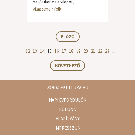
hazájukat és a világot,...
világzene / folk
ELŐZŐ
...
12
13
14
15
16
17
18
19
20
21
22
23
...
KÖVETKEZŐ
2026
© EKULTURA.HU
NAPI ÉVFORDULÓK
RÓLUNK
ALAPÍTVÁNY
IMPRESSZUM