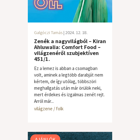
Galgóczi Tamás
| 2024. 12. 18.
Zenék a nagyvilágból – Kiran
Ahluwalia: Comfort Food –
világzenéről szubjektíven
451/1.
Ez a lemez is abban a csomagban
volt, aminek a legtöbb darabját nem
kértem, de így utólag, többszöri
meghallgatás után már örülök neki,
mert érdekes és izgalmas zenét rejt.
Arról már...
világzene / folk
AJÁNLÓK