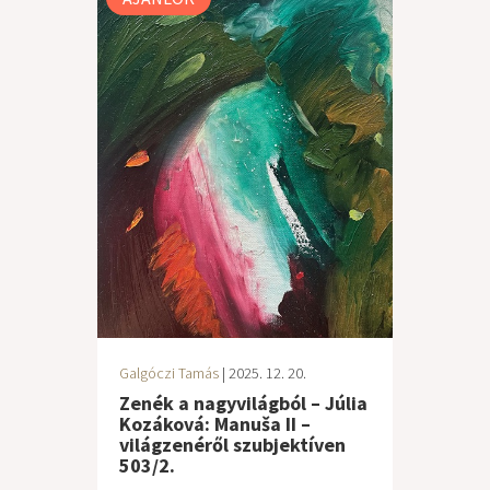
Galgóczi Tamás
| 2025. 12. 20.
Zenék a nagyvilágból – Júlia
Kozáková: Manuša II –
világzenéről szubjektíven
503/2.