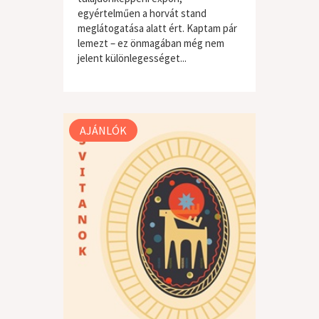
egyértelműen a horvát stand
meglátogatása alatt ért. Kaptam pár
lemezt – ez önmagában még nem
jelent különlegességet...
világzene / folk
AJÁNLÓK