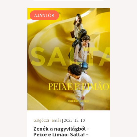
AJÁNLÓK
Galgóczi Tamás
| 2025. 12. 10.
Zenék a nagyvilágból –
Peixe e Limão: Salta! –