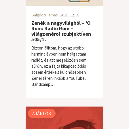
Galgóczi Tamás
| 2025. 12. 31.
Zenék a nagyvilágból – ‘O
Rom: Radio Rom –
világzenéről szubjektíven
505/1.
Bizton állítom, hogy az utóbbi
harminc évben nem hallgattam
rádiót, és azt megelőzően sem
sűrűn, ez a fajta kikapcsolódás
sosem érdekelt különösebben.
Zenei téren inkább a YouTube,
Bandcamp...
világzene / folk
AJÁNLÓK