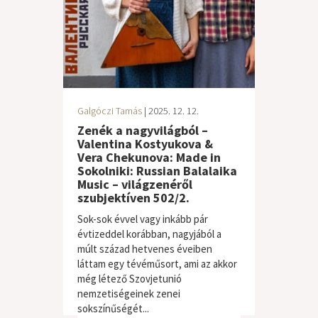
Galgóczi Tamás
| 2025. 12. 12.
Zenék a nagyvilágból –
Valentina Kostyukova &
Vera Chekunova: Made in
Sokolniki: Russian Balalaika
Music – világzenéről
szubjektíven 502/2.
Sok-sok évvel vagy inkább pár
évtizeddel korábban, nagyjából a
múlt század hetvenes éveiben
láttam egy tévéműsort, ami az akkor
még létező Szovjetunió
világzene / folk
nemzetiségeinek zenei
sokszínűségét...