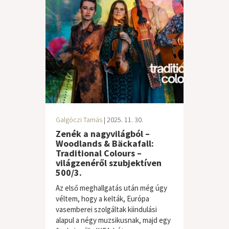
Galgóczi Tamás
| 2025. 11. 30.
Zenék a nagyvilágból –
Woodlands & Bäckafall:
Traditional Colours –
világzenéről szubjektíven
500/3.
Az első meghallgatás után még úgy
véltem, hogy a kelták, Európa
vasemberei szolgáltak kiindulási
alapul a négy muzsikusnak, majd egy