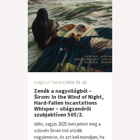
Galgóczi Tamás
| 2026. 01. 02.
Zenék a nagyvilágból –
Širom: In the Wind of Night,
Hard-Fallen Incantations
Whisper – világzenéről
szubjektíven 505/2.
Idén, vagyis 2025-ben jelent meg a
szlovén Širom trió ötödik
nagylemeze, és azt kell mondjam, ha