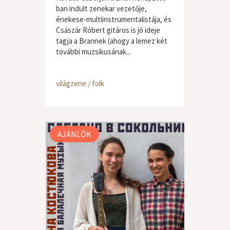
ban indult zenekar vezetője,
énekese-multiinstrumentalistája, és
Császár Róbert gitáros is jó ideje
tagja a Brannek (ahogy a lemez két
további muzsikusának...
világzene / folk
AJÁNLÓK