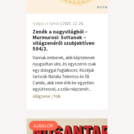
Galgóczi Tamás
| 2025. 12. 26.
Zenék a nagyvilágból –
Murmurosi: Svitanok –
világzenéről szubjektíven
504/2.
Vannak emberek, akik képtelenek
nyugodtan ülni, és egyszerre csak
egy dologgal foglalkozni. Közéjük
tartozik Natalia Telentso és Eli
Camilo, akik nem érik be egyetlen
együttessel, a szláv népzenét...
világzene / folk
AJÁNLÓK