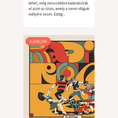
lehet, még messzebbre kalandoztak
el azon az úton, amely a zenei világuk
mélyére vezet. Eddig...
világzene / folk
AJÁNLÓK