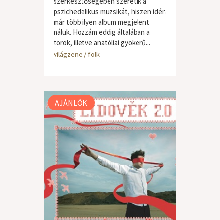
szerkesztőségében szeretik a
pszichedelikus muzsikát, hiszen idén
már több ilyen album megjelent
náluk. Hozzám eddig általában a
török, illetve anatóliai gyökerű...
világzene / folk
AJÁNLÓK