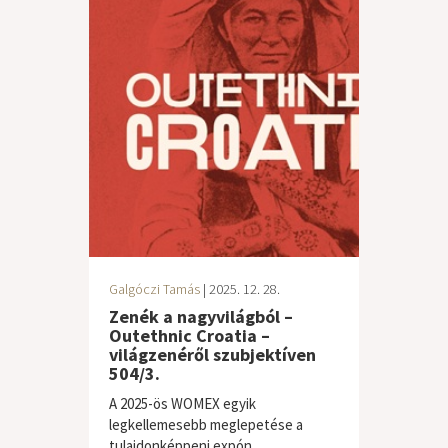
Galgóczi Tamás
| 2025. 12. 28.
Zenék a nagyvilágból –
Outethnic Croatia –
világzenéről szubjektíven
504/3.
A 2025-ös WOMEX egyik
legkellemesebb meglepetése a
tulajdonképpeni expón,