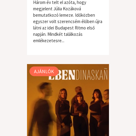
Három év telt el azóta, hogy
megjelent Júlia Kozáková
bemutatkozó lemeze. Időközben
egyszer volt szerencsém élőben újra
látni az idei Budapest Ritmo első
napján. Mindkét találkozás
emlékezetesre...
világzene / folk
AJÁNLÓK