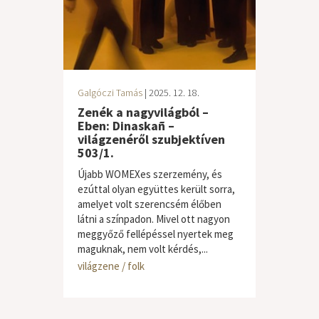
Galgóczi Tamás
| 2025. 12. 18.
Zenék a nagyvilágból –
Eben: Dinaskañ –
világzenéről szubjektíven
503/1.
Újabb WOMEXes szerzemény, és
ezúttal olyan együttes került sorra,
amelyet volt szerencsém élőben
látni a színpadon. Mivel ott nagyon
meggyőző fellépéssel nyertek meg
maguknak, nem volt kérdés,...
világzene / folk