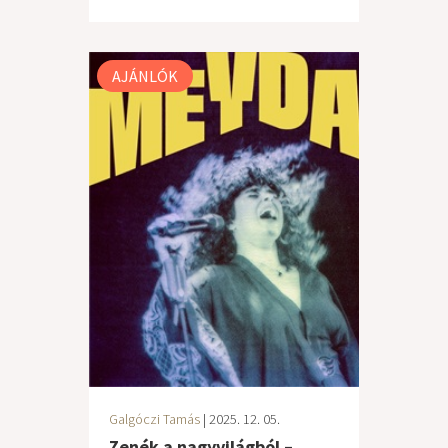
AJÁNLÓK
Galgóczi Tamás
| 2025. 12. 05.
Zenék a nagyvilágból –