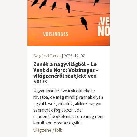
Galgóczi Tamás
| 2025. 12. 07.
Zenék a nagyvilágból – Le
Vent du Nord: Voisinages –
világzenéről szubjektíven
501/3.
Ugyan már tíz éve írok cikkeket a
rovatba, de még mindig vannak olyan
együttesek, előadók, akikkel nagyon
szeretnék foglalkozni, de
mindenféle okok miatt erre még nem
került sor. Most az egyik...
világzene / folk