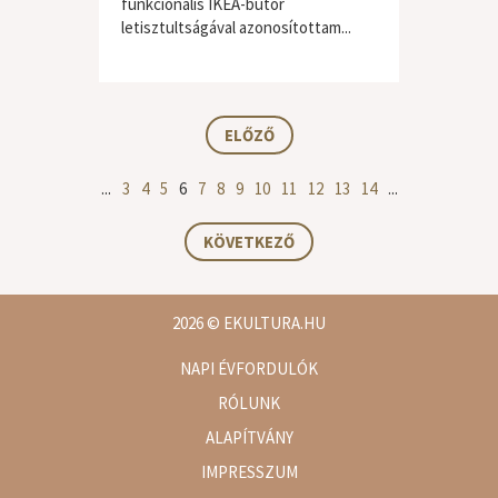
funkcionális IKEA-bútor
letisztultságával azonosítottam...
világzene / folk
ELŐZŐ
...
3
4
5
6
7
8
9
10
11
12
13
14
...
KÖVETKEZŐ
2026
© EKULTURA.HU
NAPI ÉVFORDULÓK
RÓLUNK
ALAPÍTVÁNY
IMPRESSZUM