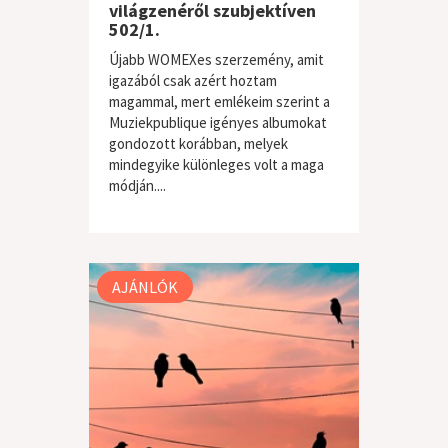
világzenéről szubjektíven
502/1.
Újabb WOMEXes szerzemény, amit
igazából csak azért hoztam
magammal, mert emlékeim szerint a
Muziekpublique igényes albumokat
gondozott korábban, melyek
mindegyike különleges volt a maga
módján....
világzene / folk
AJÁNLÓK