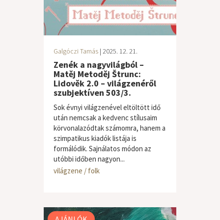
Galgóczi Tamás
| 2025. 12. 21.
Zenék a nagyvilágból –
Matěj Metoděj Štrunc:
Lidověk 2.0 – világzenéről
szubjektíven 503/3.
Sok évnyi világzenével eltöltött idő
után nemcsak a kedvenc stílusaim
körvonalazódtak számomra, hanem a
szimpatikus kiadók listája is
formálódik. Sajnálatos módon az
utóbbi időben nagyon...
világzene / folk
AJÁNLÓK