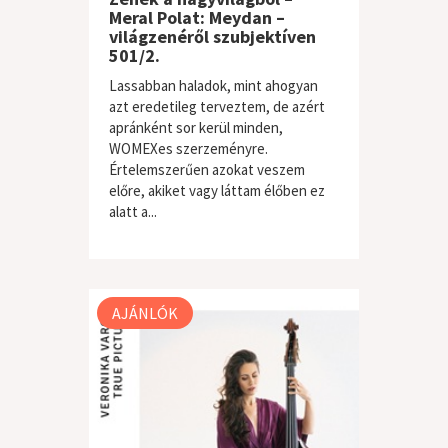
Meral Polat: Meydan –
világzenéről szubjektíven
501/2.
Lassabban haladok, mint ahogyan
azt eredetileg terveztem, de azért
apránként sor kerül minden,
WOMEXes szerzeményre.
Értelemszerűen azokat veszem
előre, akiket vagy láttam élőben ez
alatt a...
világzene / folk
AJÁNLÓK