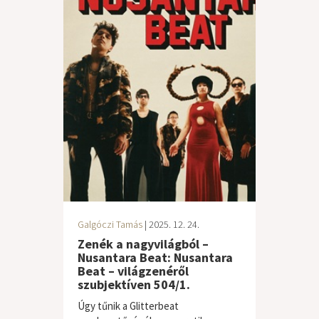
Galgóczi Tamás
| 2025. 12. 24.
Zenék a nagyvilágból –
Nusantara Beat: Nusantara
Beat – világzenéről
szubjektíven 504/1.
Úgy tűnik a Glitterbeat