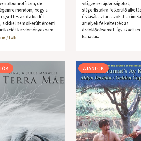
wen albumról írtam, de
világzenei újdonságokat,
égemre mondom, hogy a
slágerlistákra felkerülő alkotá
 együttes azóta kiadót
és kiválasztani azokat a címek
, akikkel nem sikerült érdemi
amelyek felkeltették az
ikációt kezdeményeznem,...
érdeklődésemet. Így akadtam 
kanadai...
ne / folk
világzene / folk
LÓK
AJÁNLÓK