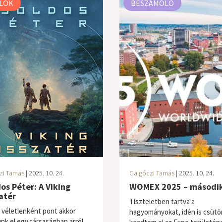
LÓK
BESZÁMOLÓ
zi Tamás
| 2025. 10. 24.
Galgóczi Tamás
| 2025. 10. 24.
os Péter: A Viking
WOMEX 2025 – második
atér
Tiszteletben tartva a
 véletlenként pont akkor
hagyományokat, idén is csütö
nk el egy társaságban arról