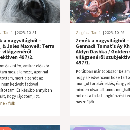
zi Tamás
| 2025. 10. 31.
Galgóczi Tamás
| 2025. 10. 29.
 a nagyvilágból –
Zenék a nagyvilágból –
 & Jules Maxwell: Terra
Gennadi Tumat’s Ay Kh
 világzenéről
Aldyn Dashka / Golden 
ektíven 497/2.
világzenéről szubjektí
497/1.
om őszintén, amikor először
Korábban már többször beism
ttam meg a lemezt, azonnal
hogy a kedvenceim közé tarto
ítottam, mert a zenét az
mongol torokéneklés, és igy
m nem kedvelt fadóval
minden olyan albumot meghall
ítottam. Ez később annyiban
hol ezt a fajta hangképzési te
t, hogy rájöttem, itt...
használják....
ne / folk
világzene / folk