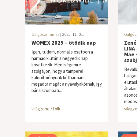
Galgóczi Tamás
| 2025. 11. 01.
Galgóc
WOMEX 2025 – ötödik nap
Zenék
LINA_
Igen, tudom, normális esetben a
Mae –
harmadik után a negyedik nap
szubj
következik. Mentségemre
Bevall
szolgáljon, hogy a tamperei
hallga
különítményünk kétharmada
elutas
megadta magát a nyavalyakórnak, így
általa
bár a szombati...
azonos
módosul
világzene / folk
világze