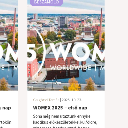
BESZÁMOLÓ
Galgóczi Tamás
| 2025. 10. 23.
 nap
WOMEX 2025 – első nap
Soha még nem utaztunk ennyire
rtökön
kaotikus előkészületekkel külföldre,