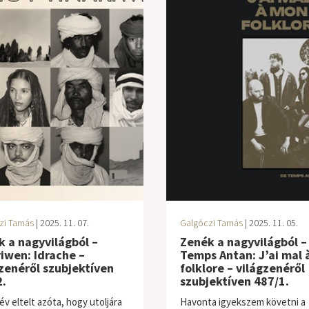
zi Tamás
| 2025. 11. 07.
Galgóczi Tamás
| 2025. 11. 05.
 a nagyvilágból –
Zenék a nagyvilágból –
iwen: Idrache –
Temps Antan: J’ai mal 
zenéről szubjektíven
folklore – világzenéről
.
szubjektíven 487/1.
év eltelt azóta, hogy utoljára
Havonta igyekszem követni a