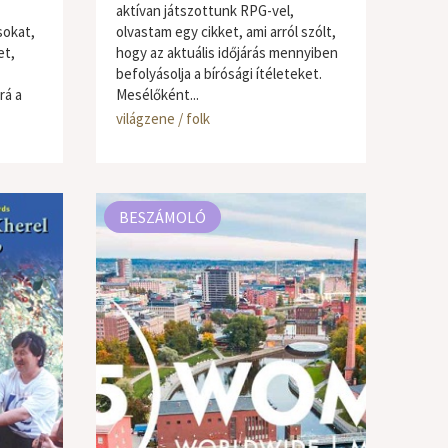
aktívan játszottunk RPG-vel,
sokat,
olvastam egy cikket, ami arról szólt,
et,
hogy az aktuális időjárás mennyiben
befolyásolja a bírósági ítéleteket.
rá a
Mesélőként...
világzene / folk
BESZÁMOLÓ