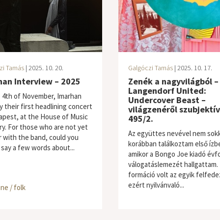
zi Tamás
| 2025. 10. 20.
Galgóczi Tamás
| 2025. 10. 17.
han Interview – 2025
Zenék a nagyvilágból –
Langendorf United:
 4th of November, Imarhan
Undercover Beast –
ay their first headlining concert
világzenéről szubjektí
apest, at the House of Music
495/2.
y. For those who are not yet
Az együttes nevével nem sokk
ar with the band, could you
korábban találkoztam első ízb
 say a few words about...
amikor a Bongo Joe kiadó évf
válogatáslemezét hallgattam. 
formáció volt az egyik felfed
ezért nyilvánvaló...
ne / folk
világzene / folk