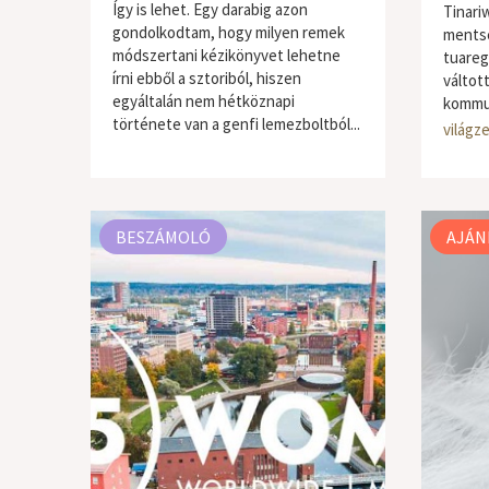
Így is lehet. Egy darabig azon
Tinari
gondolkodtam, hogy milyen remek
ments
módszertani kézikönyvet lehetne
tuareg
írni ebből a sztoriból, hiszen
váltott
egyáltalán nem hétköznapi
kommun
története van a genfi lemezboltból...
világzene / folk
világze
BESZÁMOLÓ
AJÁN