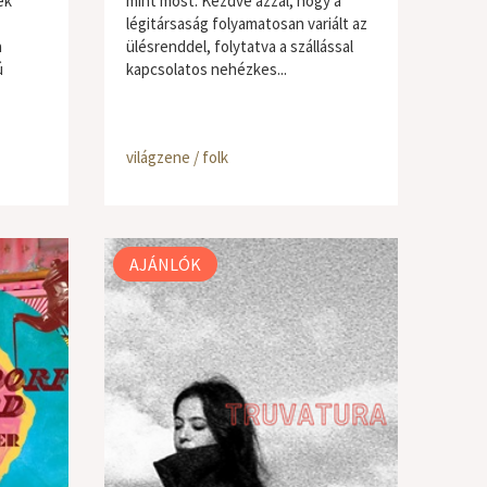
ek
mint most. Kezdve azzal, hogy a
légitársaság folyamatosan variált az
a
ülésrenddel, folytatva a szállással
ú
kapcsolatos nehézkes...
világzene / folk
AJÁNLÓK