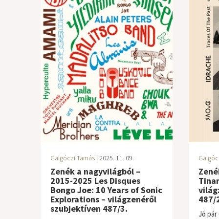
Galgóczi Tamás
| 2025. 11. 09.
Galgóc
Zenék a nagyvilágból –
Zenék
2015-2025 Les Disques
Tinar
Bongo Joe: 10 Years of Sonic
világ
Explorations – világzenéről
487/2
szubjektíven 487/3.
Jó pár 