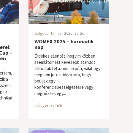
Galgóczi Tamás
| 2025. 10. 26.
WOMEX 2025 – harmadik
erel:
nap
Cup –
Érdekes ellentét, hogy miközben
ven
szemlátomást kevesebb standot
állítottak fel az idei expón, valahogy
ertem,
mégsem jutott időm arra, hogy
zik a
beüljek egy
ekszem
konferenciabeszélgetésre vagy
gatni,
megnézzek egy...
chnikát
világzene / folk