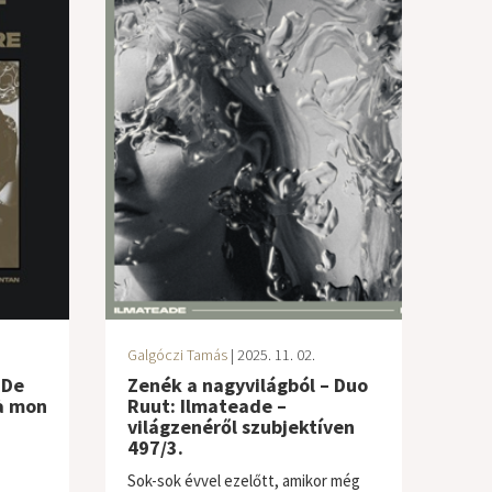
Galgóczi Tamás
| 2025. 11. 02.
 De
Zenék a nagyvilágból – Duo
à mon
Ruut: Ilmateade –
világzenéről szubjektíven
497/3.
Sok-sok évvel ezelőtt, amikor még