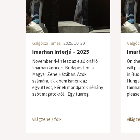
Galgóczi Tamás
| 2025. 10. 20.
Galgóc
Imarhan interjú – 2025
Imar
November 4-én lesz az első önálló
On the
Imarhan koncert Budapesten, a
will pl
Magyar Zene Házában. Azok
in Bud
számára, akik nem ismerik az
Hungar
együttest, kérlek mondjatok néhány
famili
szót magatokról. Egy tuareg...
please
világzene / folk
világze