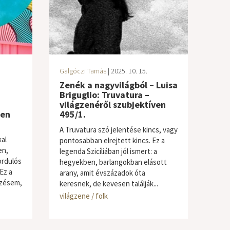
Galgóczi Tamás
| 2025. 10. 15.
Zenék a nagyvilágból – Luisa
Briguglio: Truvatura –
világzenéről szubjektíven
ven
495/1.
A Truvatura szó jelentése kincs, vagy
al
pontosabban elrejtett kincs. Ez a
en,
legenda Szicíliában jól ismert: a
ordulós
hegyekben, barlangokban elásott
Ez a
arany, amit évszázadok óta
ezésem,
keresnek, de kevesen találják...
világzene / folk