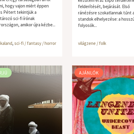
kezdtem el az Expo területén
ni, hogy vajon miért éppen
felderítését, bejárását. Első
s Pétert tekintjük a
ránézésre szokatlannak tűnt 
ározó sci-fi írónak
standok elhelyezése: a hossz
országon, amikor újra kézbe...
folyosók...
 kaland
,
sci-fi / fantasy / horror
világzene / folk
RJÚ
AJÁNLÓK