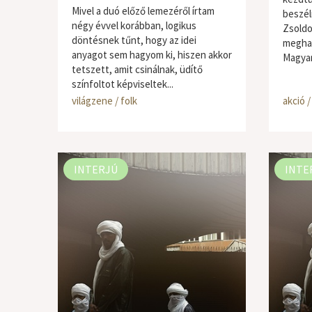
Mivel a duó előző lemezéről írtam
beszél
négy évvel korábban, logikus
Zsoldo
döntésnek tűnt, hogy az idei
meghat
anyagot sem hagyom ki, hiszen akkor
Magyar
tetszett, amit csinálnak, üdítő
színfoltot képviseltek...
világzene / folk
akció /
INTERJÚ
INTE