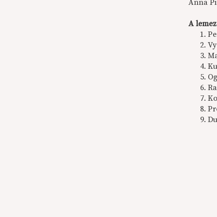
Anna Pi
A lemez
Pe
Vy
Ma
Ku
Og
Ra
Ko
Pr
Du