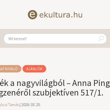
GATNIVALÓ
AJÁNLÓK
ék a nagyvilágból – Anna Ping
ágzenéről szubjektíven 517/1.
góczi Tamás
| 2026. 03. 25.