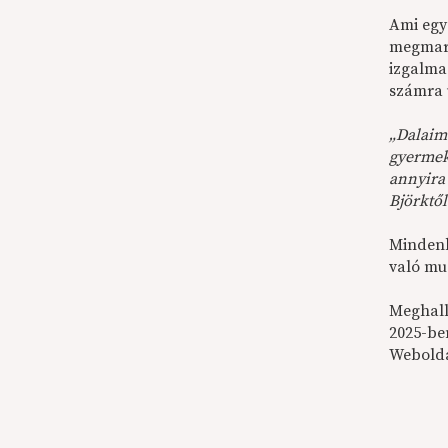
Ami egy 
megmara
izgalma
számra 
„Dalaim
gyermekk
annyira 
Björktől
Mindenk
való mu
Meghall
2025-be
Webold