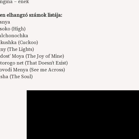
ngina – ének
en elhangzó számok listája:
snya
soko (High)
lchonochka
kushka (Cuckoo)
ny (The Lights)
dost’ Moya (The Joy of Mine)
torogo net (That Doesn’t Exist)
ovodi Menya (See me Across)
sha (The Soul)