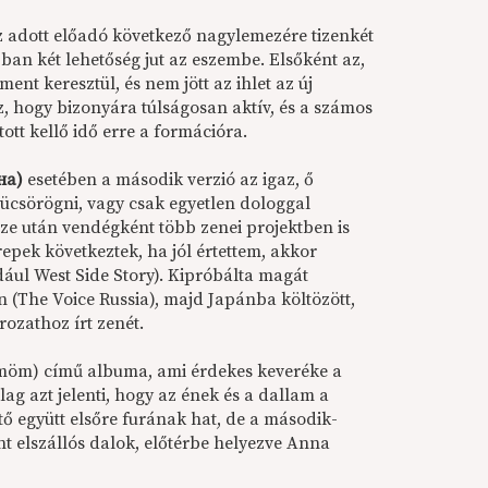
 adott előadó következő nagylemezére tizenkét
apban két lehetőség jut az eszembe. Elsőként az,
ent keresztül, és nem jött az ihlet az új
 hogy bizonyára túlságosan aktív, és a számos
ott kellő idő erre a formációra.
на)
esetében a második verzió az igaz, ő
ücsörögni, vagy csak egyetlen dologgal
ze után vendégként több zenei projektben is
repek következtek, ha jól értettem, akkor
dául West Side Story). Kipróbálta magát
 (The Voice Russia), majd Japánba költözött,
ozathoz írt zenét.
möm) című albuma, ami érdekes keveréke a
g azt jelenti, hogy az ének és a dallam a
ő együtt elsőre furának hat, de a második-
t elszállós dalok, előtérbe helyezve Anna