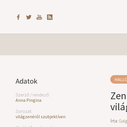
Adatok
HALL
Zen
Szerző / rendező:
Anna Pingina
vil
Sorozat:
világzenéről szubjektíven
Írta:
Gal