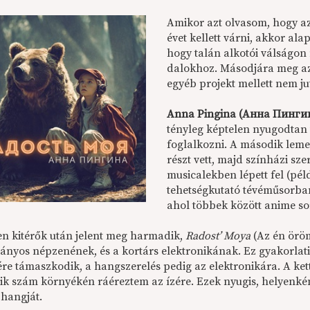
Amikor azt olvasom, hogy az
évet kellett várni, akkor al
hogy talán alkotói válságon m
dalokhoz. Másodjára meg az,
egyéb projekt mellett nem jut
Anna Pingina (Анна Пинги
tényleg képtelen nyugodtan 
foglalkozni. A második leme
részt vett, majd színházi sze
musicalekben lépett fel (pél
tehetségkutató tévéműsorban
ahol többek között anime sor
n kitérők után jelent meg harmadik,
Radost’ Moya
(Az én örö
nyos népzenének, és a kortárs elektronikának. Ez gyakorlatila
re támaszkodik, a hangszerelés pedig az elektronikára. A kett
k szám környékén ráéreztem az ízére. Ezek nyugis, helyenkén
 hangját.