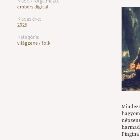
Kiadó / forgalmazó:
embers.digital
Kiadás éve:
2025
Kategória:
világzene / folk
Mindeze
hagyomá
népzené
harmadi
Pingina