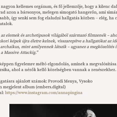
nagyon kellemes orgánum, és fő jellemzője, hogy a kilenc dal 
d azon a bársonyos, melegen simogató hangerőn, ami simán 
sabb, így senki sem fog elaludni hallgatás közben – elég, ha
utalok.
 az elemek és archetípusok világából származó filmzenék – ah
ori képek újra életre kelnek, visszarepítve a hallgatókat az id
archaikus, mint amilyennek látszik – ugyanez a megközelítés in
 a Massive Attackig.”
éppen figyelemre méltó elgondolás, aminek a megvalósítása is
zsika, ahol a nézők kellő közelségben vannak a zenészekhez.
gatásra ajánlott számok: Provodi Menya, Vysoko
n megjelent album (embers.digital)
al:
https://www.instagram.com/annapingina