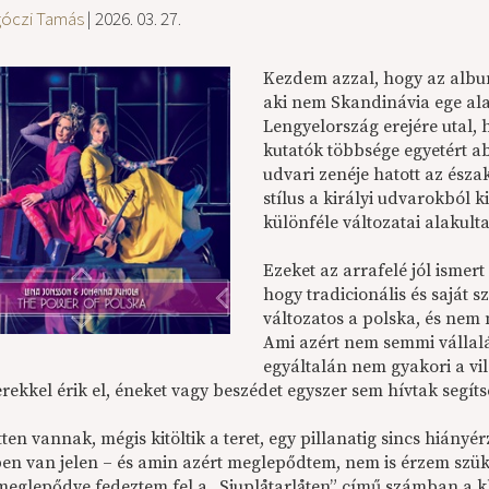
góczi Tamás
| 2026. 03. 27.
Kezdem azzal, hogy az albu
aki nem Skandinávia ege alat
Lengyelország erejére utal, 
kutatók többsége egyetért a
udvari zenéje hatott az ész
stílus a királyi udvarokból 
különféle változatai alakulta
Ezeket az arrafelé jól ismer
hogy tradicionális és saját
változatos a polska, és nem
Ami azért nem semmi vállal
egyáltalán nem gyakori a v
ekkel érik el, éneket vagy beszédet egyszer sem hívtak segítsé
ten vannak, mégis kitöltik a teret, egy pillanatig sincs hiány
en van jelen – és amin azért meglepődtem, nem is érzem szü
 meglepődve fedeztem fel a „Sjuplåtarlåten” című számban a k