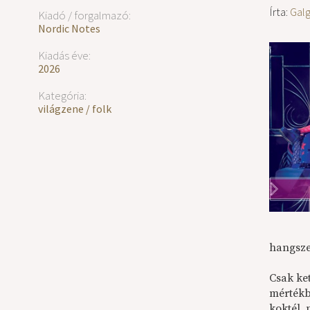
Írta:
Gal
Kiadó / forgalmazó:
Nordic Notes
Kiadás éve:
2026
Kategória:
világzene / folk
hangszer
Csak ket
mértékb
koktél,