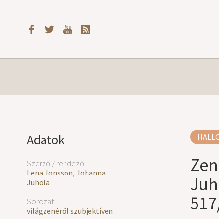
Adatok
HALL
Zen
Szerző / rendező:
Lena Jonsson
,
Johanna
Juh
Juhola
517
Sorozat:
világzenéről szubjektíven