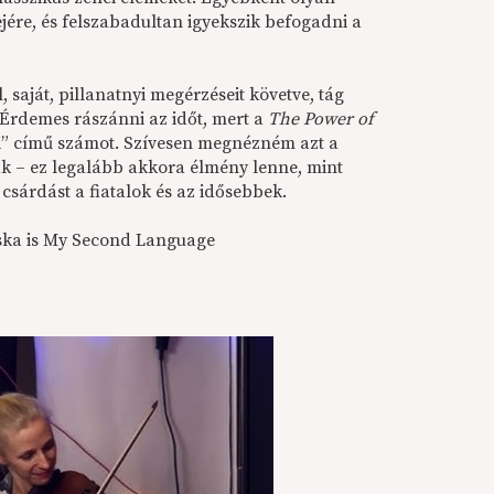
tejére, és felszabadultan igyekszik befogadni a
saját, pillanatnyi megérzéseit követve, tág
Érdemes rászánni az időt, mert a
The Power of
i” című számot. Szívesen megnézném azt a
nak – ez legalább akkora élmény lenne, mint
csárdást a fiatalok és az idősebbek.
lska is My Second Language