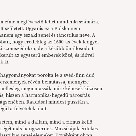
m címe megtévesztő lehet mindenki számára,
t született. Ugyanis ez a Polska nem
hanem egy északi zenei és táncstílus neve. A
bban, hogy eredetileg az 1600-as évek lengyel
aki szomszédokra, de a később önállósodott
kikerült az egyszerű emberek közé, és idővel
k ki.
t hagyományokat porolta le a svéd-finn duó,
 szerzemények révén bemutassa, mennyire
 mellesleg megmutassák, mire képesek közösen.
ás, hiszen a harmonika-hegedű párosítás
ilágzenében. Ráadásul mindezt pusztán a
gül a felvételek alatt.
érzetem, mind a dallam, mind a ritmus kellő
kségét más hangszernek. Muzsikájuk érdekes
lasszikus zenei elemeket. Egyébként olyan