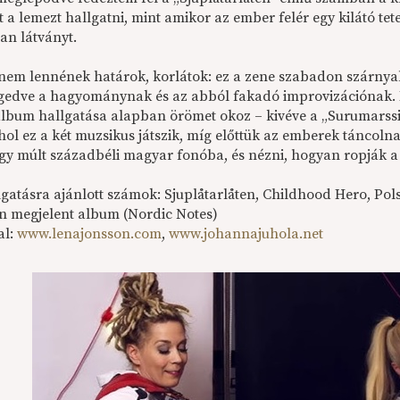
t a lemezt hallgatni, mint amikor az ember felér egy kilátó te
an látványt.
nem lennének határok, korlátok: ez a zene szabadon szárnyal, 
ngedve a hagyománynak és az abból fakadó improvizációnak. 
lbum hallgatása alapban örömet okoz – kivéve a „Surumarss
ahol ez a két muzsikus játszik, míg előttük az emberek táncol
egy múlt századbéli magyar fonóba, és nézni, hogyan ropják a 
gatásra ajánlott számok: Sjuplåtarlåten, Childhood Hero, Po
n megjelent album (Nordic Notes)
al:
www.lenajonsson.com
,
www.johannajuhola.net