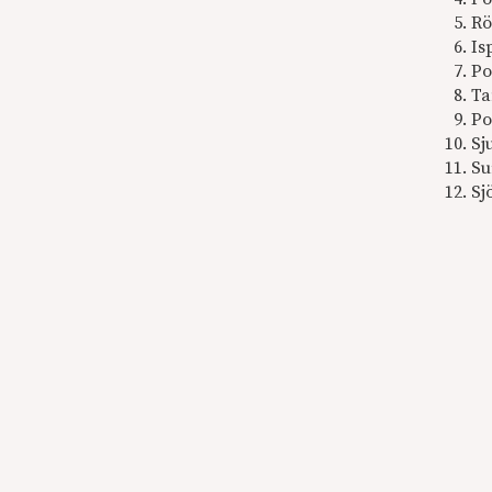
Rö
Is
Po
Ta
Po
Sj
Su
Sj