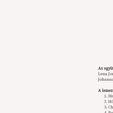
Az együt
Lena Jo
Johanna
A lemez
Iti
Hö
Ch
Po