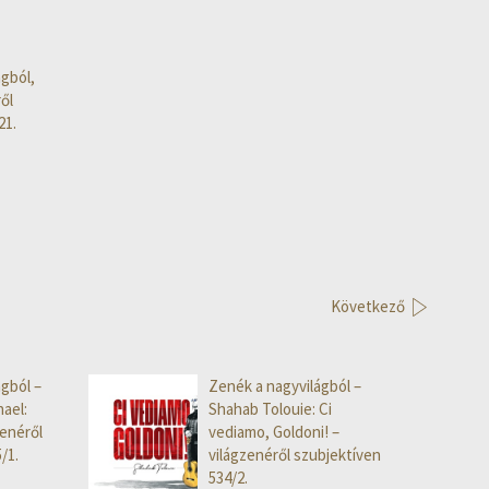
gból,
ől
21.
Következő
gból –
Zenék a nagyvilágból –
ael:
Shahab Tolouie: Ci
zenéről
vediamo, Goldoni! –
/1.
világzenéről szubjektíven
534/2.