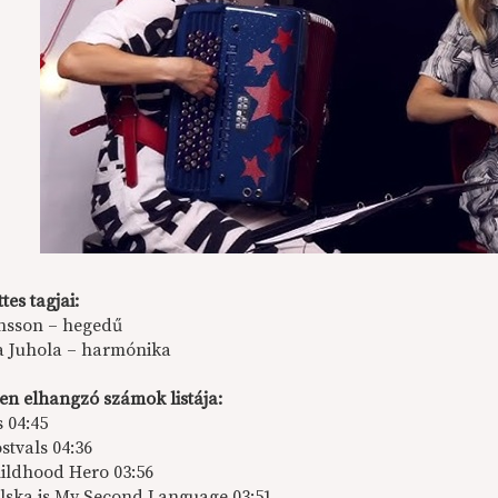
tes tagjai:
nsson – hegedű
 Juhola – harmónika
en elhangzó számok listája:
s 04:45
stvals 04:36
ildhood Hero 03:56
lska is My Second Language 03:51