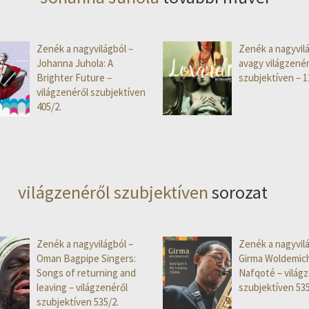
Zenék a nagyvilágból –
Zenék a nagyvilá
Johanna Juhola: A
avagy világzenér
Brighter Future –
szubjektíven – 1
világzenéről szubjektíven
405/2.
világzenéről szubjektíven
sorozat
Zenék a nagyvilágból –
Zenék a nagyvilá
Oman Bagpipe Singers:
Girma Woldemich
Songs of returning and
Nafqoté – világ
leaving – világzenéről
szubjektíven 535
szubjektíven 535/2.