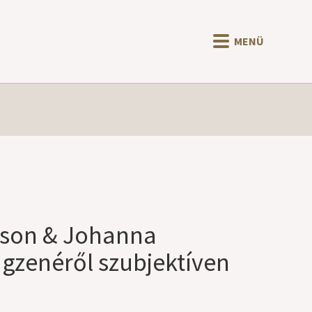
MENÜ
sson & Johanna
ágzenéről szubjektíven