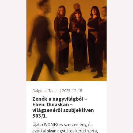
Galgóczi Tamás
| 2025. 12. 18.
Zenék a nagyvilágból –
Eben: Dinaskañ –
világzenéről szubjektíven
503/1.
Újabb WOMEXes szerzemény, és
ezúttal olyan együttes került sorra,