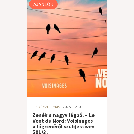
AJÁNLÓK
Galgóczi Tamás
| 2025. 12. 07.
Zenék a nagyvilágból – Le
Vent du Nord: Voisinages –
világzenéről szubjektíven
501/3.