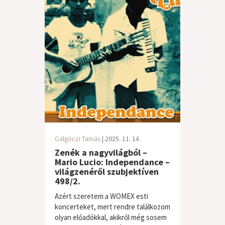
Galgóczi Tamás
| 2025. 11. 14.
Zenék a nagyvilágból –
Mario Lucio: Independance –
világzenéről szubjektíven
498/2.
Azért szeretem a WOMEX esti
koncerteket, mert rendre találkozom
olyan előadókkal, akikről még sosem