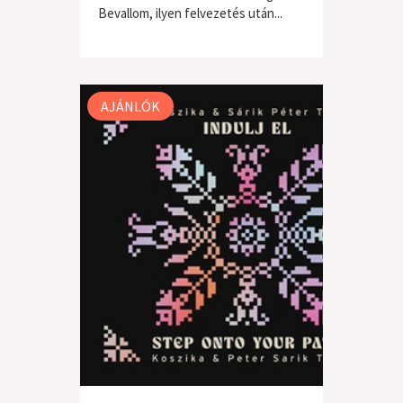
Bevallom, ilyen felvezetés után...
világzene / folk
AJÁNLÓK