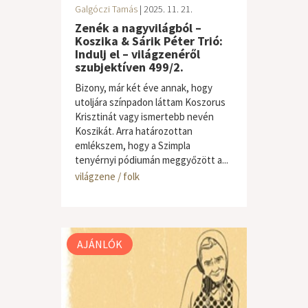
Galgóczi Tamás
| 2025. 11. 21.
Zenék a nagyvilágból –
Koszika & Sárik Péter Trió:
Indulj el – világzenéről
szubjektíven 499/2.
Bizony, már két éve annak, hogy
utoljára színpadon láttam Koszorus
Krisztinát vagy ismertebb nevén
Koszikát. Arra határozottan
emlékszem, hogy a Szimpla
tenyérnyi pódiumán meggyőzött a...
világzene / folk
AJÁNLÓK