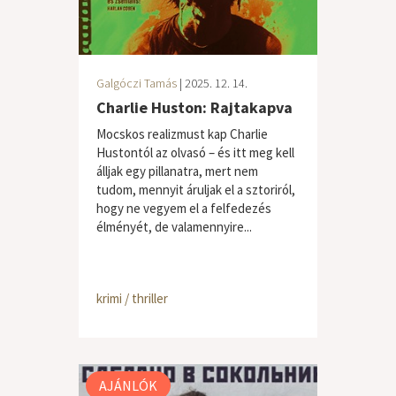
Galgóczi Tamás
| 2025. 12. 14.
Charlie Huston: Rajtakapva
Mocskos realizmust kap Charlie
Hustontól az olvasó – és itt meg kell
álljak egy pillanatra, mert nem
tudom, mennyit áruljak el a sztoriról,
hogy ne vegyem el a felfedezés
élményét, de valamennyire...
krimi / thriller
AJÁNLÓK