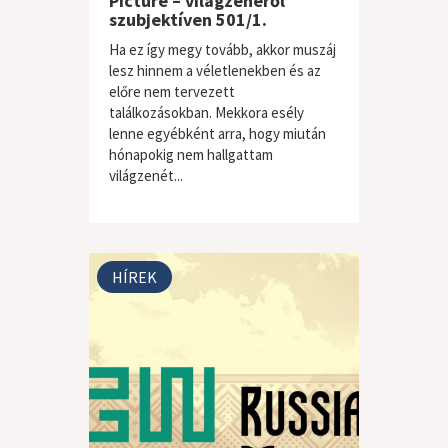
Picture – világzenéről
szubjektíven 501/1.
Ha ez így megy tovább, akkor muszáj
lesz hinnem a véletlenekben és az
előre nem tervezett
találkozásokban. Mekkora esély
lenne egyébként arra, hogy miután
hónapokig nem hallgattam
világzenét...
világzene / folk
HÍREK