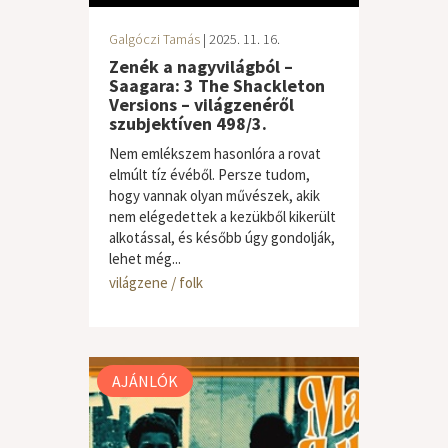
Galgóczi Tamás
| 2025. 11. 16.
Zenék a nagyvilágból –
Saagara: 3 The Shackleton
Versions – világzenéről
szubjektíven 498/3.
Nem emlékszem hasonlóra a rovat
elmúlt tíz évéből. Persze tudom,
hogy vannak olyan művészek, akik
nem elégedettek a kezükből kikerült
alkotással, és később úgy gondolják,
lehet még...
világzene / folk
AJÁNLÓK