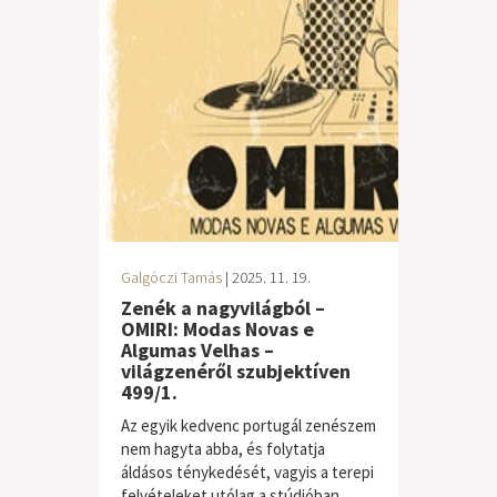
Galgóczi Tamás
| 2025. 11. 19.
Zenék a nagyvilágból –
OMIRI: Modas Novas e
Algumas Velhas –
világzenéről szubjektíven
499/1.
Az egyik kedvenc portugál zenészem
nem hagyta abba, és folytatja
áldásos ténykedését, vagyis a terepi
felvételeket utólag a stúdióban