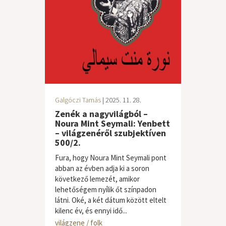
Galgóczi Tamás
| 2025. 11. 28.
Zenék a nagyvilágból –
Noura Mint Seymali: Yenbett
– világzenéről szubjektíven
500/2.
Fura, hogy Noura Mint Seymali pont
abban az évben adja ki a soron
következő lemezét, amikor
lehetőségem nyílik őt színpadon
látni. Oké, a két dátum között eltelt
kilenc év, és ennyi idő...
világzene / folk