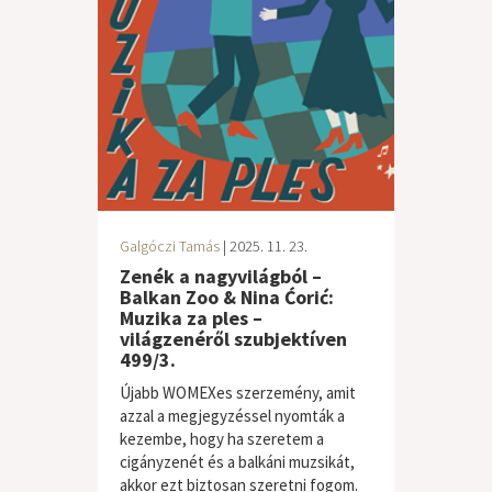
Galgóczi Tamás
| 2025. 11. 23.
Zenék a nagyvilágból –
Balkan Zoo & Nina Ćorić:
Muzika za ples –
világzenéről szubjektíven
499/3.
Újabb WOMEXes szerzemény, amit
azzal a megjegyzéssel nyomták a
kezembe, hogy ha szeretem a
cigányzenét és a balkáni muzsikát,
akkor ezt biztosan szeretni fogom.