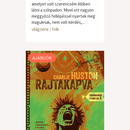
amelyet volt szerencsém élőben
látni a színpadon. Mivel ott nagyon
meggyőző fellépéssel nyertek meg
maguknak, nem volt kérdés,...
világzene / folk
AJÁNLÓK