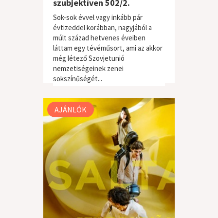
szubjektíven 502/2.
Sok-sok évvel vagy inkább pár
évtizeddel korábban, nagyjából a
múlt század hetvenes éveiben
láttam egy tévéműsort, ami az akkor
még létező Szovjetunió
világzene / folk
nemzetiségeinek zenei
sokszínűségét...
AJÁNLÓK