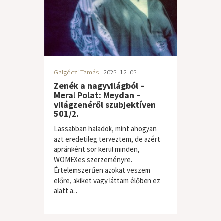
Galgóczi Tamás
| 2025. 12. 05.
Zenék a nagyvilágból –
Meral Polat: Meydan –
világzenéről szubjektíven
501/2.
Lassabban haladok, mint ahogyan
azt eredetileg terveztem, de azért
apránként sor kerül minden,
WOMEXes szerzeményre.
Értelemszerűen azokat veszem
előre, akiket vagy láttam élőben ez
alatt a...
világzene / folk