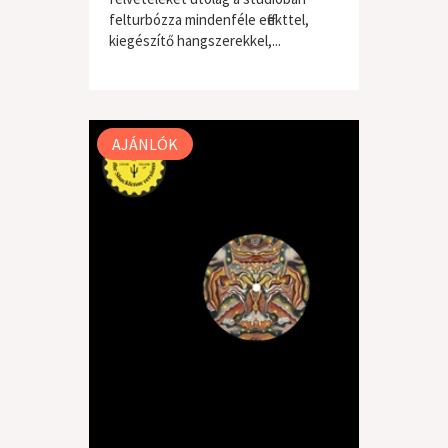
felturbózza mindenféle effekttel,
kiegészítő hangszerekkel,...
világzene / folk
AJÁNLÓK