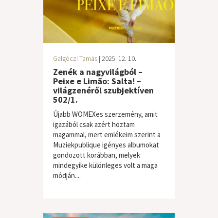
Galgóczi Tamás
| 2025. 12. 10.
Zenék a nagyvilágból –
Peixe e Limão: Salta! –
világzenéről szubjektíven
502/1.
Újabb WOMEXes szerzemény, amit
igazából csak azért hoztam
magammal, mert emlékeim szerint a
Muziekpublique igényes albumokat
gondozott korábban, melyek
mindegyike különleges volt a maga
módján....
világzene / folk