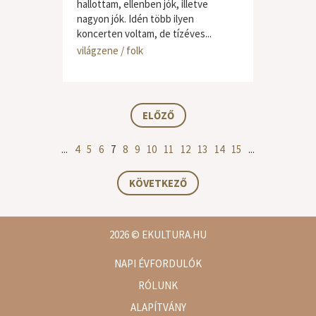
hallottam, ellenben jók, illetve
nagyon jók. Idén több ilyen
koncerten voltam, de tízéves...
világzene / folk
ELŐZŐ
...
4
5
6
7
8
9
10
11
12
13
14
15
...
KÖVETKEZŐ
2026
© EKULTURA.HU
NAPI ÉVFORDULÓK
RÓLUNK
ALAPÍTVÁNY