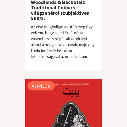
Woodlands & Bäckafall:
Traditional Colours –
világzenéről szubjektíven
500/3.
Az első meghallgatás után még úgy
véltem, hogy a kelták, Európa
vasemberei szolgáltak kiindulási
alapul a négy muzsikusnak, majd egy
funkcionális IKEA-bútor
letisztultságával azonosítottam...
világzene / folk
AJÁNLÓK