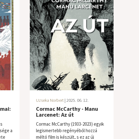
Uzseka Norbert
| 2025. 06. 12.
amai:
Cormac McCarthy - Manu
Larcenet: Az út
es
Cormac McCarthy (1933-2023) egyik
tsége a
legismertebb regényéből hozzá
ete
méltó film is készült, s ez az új