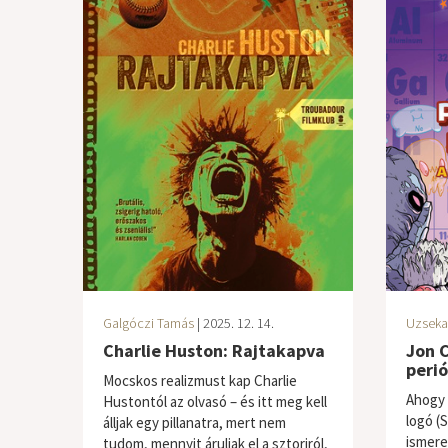
Galgóczi Tamás
| 2025. 12. 14.
Uzseka
Charlie Huston: Rajtakapva
Jon 
peri
Mocskos realizmust kap Charlie
Ahogy 
Hustontól az olvasó – és itt meg kell
logó (S
álljak egy pillanatra, mert nem
ismere
tudom, mennyit áruljak el a sztoriról,