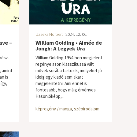
Uzseka Norbert
| 2024. 12. 06.
ave –
William Golding • Aimée de
Jongh: A Legyek Ura
nész-
William Golding 1954-ben megjelent
regénye azon klasszikussá vált
, amint
művek sorába tartozik, melyeket jó
an is
ideig egy kiadó sem akart
így,
megjelentetni. Ami ennél is
fontosabb, hogy máig érvényes.
Hasonlóképp,...
képregény / manga
,
szépirodalom