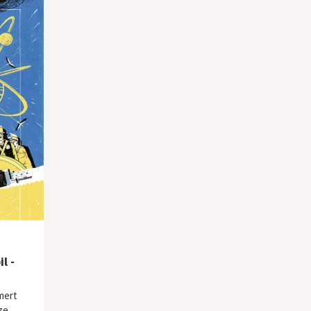
l -
mert
ze,