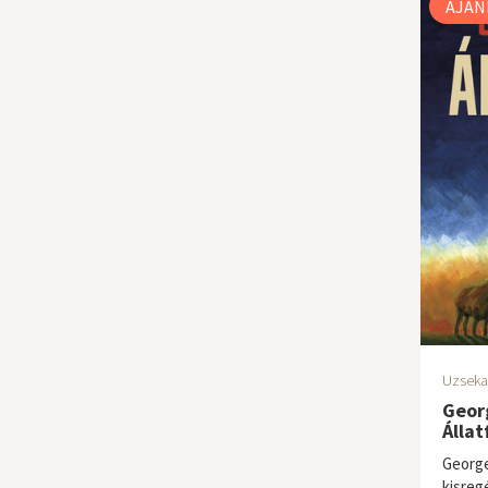
AJÁN
Uzseka
Georg
Állat
George
kisreg