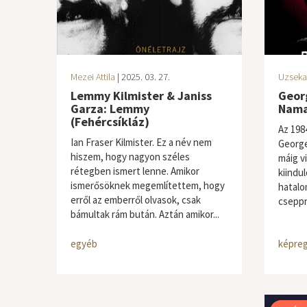
Mezei Attila
| 2025. 03. 27.
Uzseka
Lemmy Kilmister & Janiss
Geor
Garza: Lemmy
Nama
(Fehércsíkláz)
Az 1984
Ian Fraser Kilmister. Ez a név nem
George
hiszem, hogy nagyon széles
máig vi
rétegben ismert lenne. Amikor
kiindul
ismerősöknek megemlítettem, hogy
hatalom
erről az emberről olvasok, csak
cseppn
bámultak rám bután. Aztán amikor...
egyéb
képreg