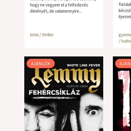
fiatal
hogy ne vegyem el a felfedezés
készül
élményét, de valamennyire...
ilyesm
krimi / thriller
gyerme
/ tud
AJÁNLÓK
AJÁN