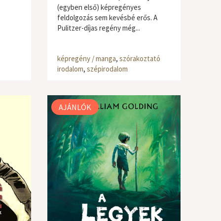
(egyben első) képregényes
feldolgozás sem kevésbé erős. A
Pulitzer-díjas regény még...
képregény / manga
,
szórakoztató
irodalom
,
szépirodalom
AJÁNLÓK