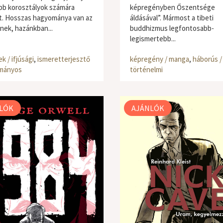
abb korosztályok számára
képregényben Őszentsége
t. Hosszas hagyománya van az
áldásával”. Mármost a tibeti
inek, hazánkban...
buddhizmus legfontosabb-
legismertebb...
k / ifjúsági
,
ismeretterjesztő
képregény / manga
,
háborús /
ományos
történelmi
LÓK
AJÁNLÓK