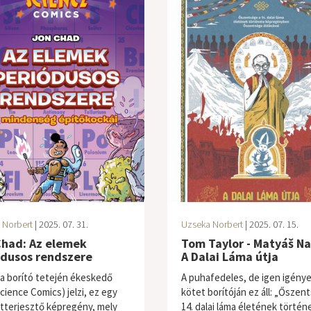
 Norbert
| 2025. 07. 31.
Uzseka Norbert
| 2025. 07. 15.
Chad: Az elemek
Tom Taylor - Matyáš N
ódusos rendszere
A Dalai Láma útja
a borító tetején ékeskedő
A puhafedeles, de igen igény
cience Comics) jelzi, ez egy
kötet borítóján ez áll: „Őszen
tterjesztő képregény, mely
14. dalai láma életének történ