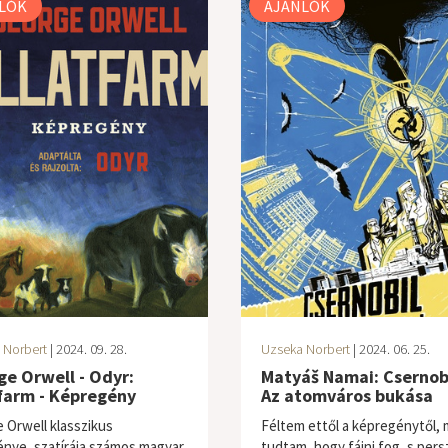
LÓK
AJÁNLÓK
 Norbert
| 2024. 09. 28.
Uzseka Norbert
| 2024. 06. 25.
e Orwell - Odyr:
Matyáš Namai: Csernobi
farm - Képregény
Az atomváros bukása
 Orwell klasszikus
Féltem ettől a képregénytől, 
énye, szatírája számos magyar
tudtam, hogy fájni fog, s pers