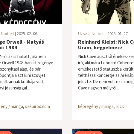
 Norbert
| 2025. 02. 06.
Uzseka Norbert
| 2025. 01. 27.
ge Orwell - Matyáš
Reinhard Kleist: Nick C
i: 1984
Uram, kegyelmezz
-ről az is hallott, aki nem.
Nick Cave ausztrál énekes-ze
 Orwell 1948-ban írt regénye
író, aki mára Leonard Cohenre
szonyítási alap, és bár
emlékeztető státuszba került
ópontja a sztálini szovjet
teltházas koncertje az Arénáb
, ill. annak kritikája volt,
jelezte. De nem volt ez mindig 
yi józansággal...
Cave nagyon mélyről...
ény / manga
,
szépirodalom
képregény / manga
,
rock