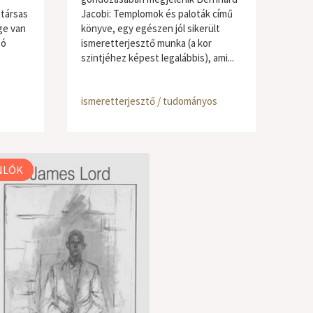
társas
Jacobi: Templomok és paloták című
ge van
könyve, egy egészen jól sikerült
zó
ismeretterjesztő munka (a kor
szintjéhez képest legalábbis), ami...
ismeretterjesztő / tudományos
NLÓK