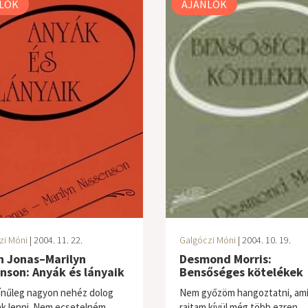
LÓK
AJÁNLÓK
zi Móni
| 2004. 11. 22.
Galgóczi Móni
| 2004. 10. 19.
n Jonas–Marilyn
Desmond Morris:
nson: Anyák és lányaik
Bensőséges kötelékek
ínűleg nagyon nehéz dolog
Nem győzöm hangoztatni, ami
k lenni. Nem ecsetelném,
rajtam kívül még több ezren