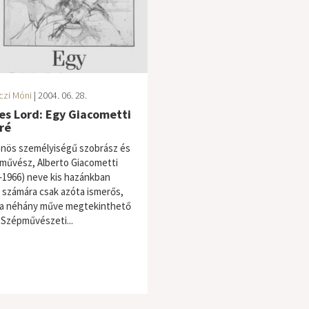
czi Móni
| 2004. 06. 28.
s Lord: Egy Giacometti
ré
önös személyiségű szobrász és
művész, Alberto Giacometti
–1966) neve kis hazánkban
 számára csak azóta ismerős,
a néhány műve megtekinthető
a Szépművészeti...