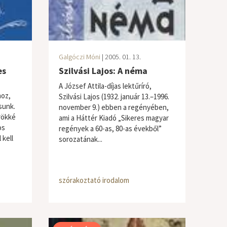
Galgóczi Móni
| 2005. 01. 13.
es
Szilvási Lajos: A néma
A József Attila-díjas lektűríró,
hoz,
Szilvási Lajos (1932. január 13.–1996.
sunk.
november 9.) ebben a regényében,
rökké
ami a Háttér Kiadó „Sikeres magyar
os
regények a 60-as, 80-as évekből”
 kell
sorozatának...
szórakoztató irodalom