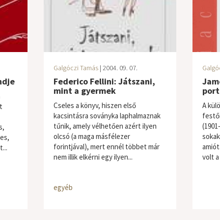
Galgóczi Tamás
| 2004. 09. 07.
Galgó
ndje
Federico Fellini: Játszani,
Jame
mint a gyermek
port
n
Cseles a könyv, hiszen első
A kül
t
kacsintásra soványka laphalmaznak
festő
tűnik, amely vélhetően azért ilyen
(1901
s,
olcsó (a maga másfélezer
sokak
es,
forintjával), mert ennél többet már
amiót
...
nem illik elkérni egy ilyen...
volt 
egyéb