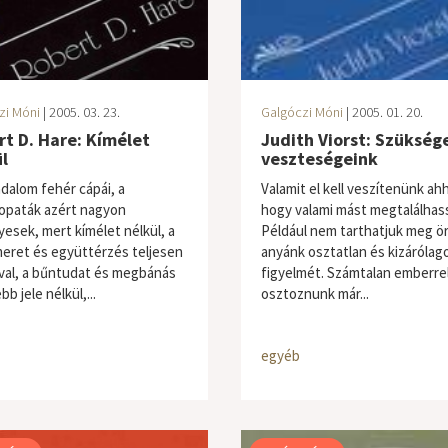
zi Móni
| 2005. 03. 23.
Galgóczi Móni
| 2005. 01. 20.
t D. Hare: Kímélet
Judith Viorst: Szükség
l
veszteségeink
adalom fehér cápái, a
Valamit el kell veszítenünk ah
opaták azért nagyon
hogy valami mást megtalálhas
yesek, mert kímélet nélkül, a
Például nem tarthatjuk meg ö
smeret és együttérzés teljesen
anyánk osztatlan és kizárólag
val, a bűntudat és megbánás
figyelmét. Számtalan emberrel
bb jele nélkül,...
osztoznunk már...
egyéb