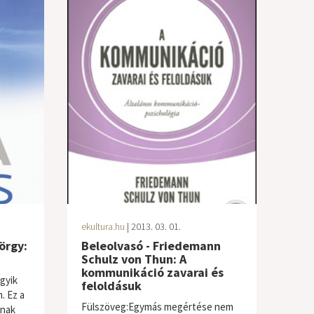
ekultura.hu
| 2013. 03. 01.
örgy:
Beleolvasó - Friedemann
Schulz von Thun: A
kommunikáció zavarai és
gyik
feloldásuk
. Ez a
Fülszöveg:Egymás megértése nem
inak