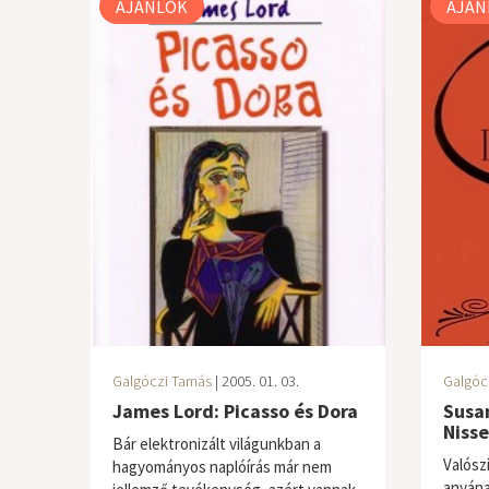
AJÁNLÓK
AJÁN
Galgóczi Tamás
| 2005. 01. 03.
Galgóc
James Lord: Picasso és Dora
Susa
Nisse
Bár elektronizált világunkban a
Valósz
hagyományos naplóírás már nem
anyána