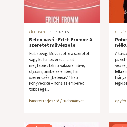
ekultura.hu
| 2013. 02. 16.
Galgóc
Beleolvasó - Erich Fromm: A
Rober
szeretet művészete
nélkü
Fülszöveg: Művészet-e a szeretet,
A társ
vagy kellemes érzés, amit
pszich
megtapasztalni a vaksors műve,
veszél
olyasmi, amibe az ember, ha
lelkii
szerencsés „beleesik”? Ez a
hiányá
könyvecske – noha az emberek
legkise
többsége...
ismeretterjesztő / tudományos
egyéb