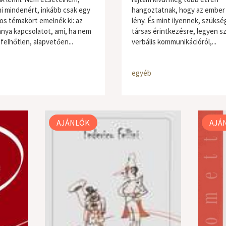
i mindenért, inkább csak egy
hangoztatnak, hogy az ember 
os témakört emelnék ki: az
lény. És mint ilyennek, szüksé
ánya kapcsolatot, ami, ha nem
társas érintkezésre, legyen s
felhőtlen, alapvetően...
verbális kommunikációról,...
egyéb
AJÁNLÓK
AJÁ