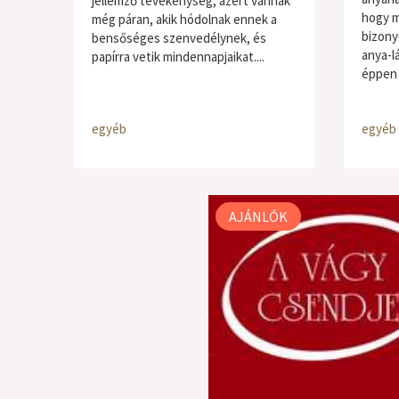
jellemző tevékenység, azért vannak
hogy m
még páran, akik hódolnak ennek a
bizony
bensőséges szenvedélynek, és
anya-l
papírra vetik mindennapjaikat....
éppen 
egyéb
egyéb
AJÁNLÓK