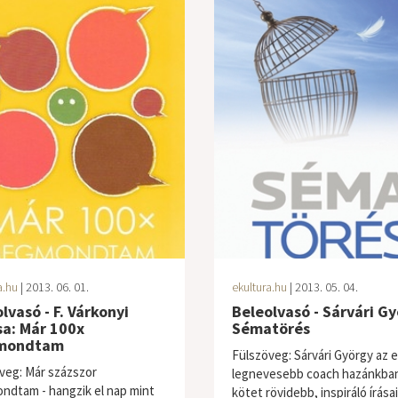
a.hu
| 2013. 06. 01.
ekultura.hu
| 2013. 05. 04.
lvasó - F. Várkonyi
Beleolvasó - Sárvári Gy
sa: Már 100x
Sématörés
mondtam
Fülszöveg: Sárvári György az e
veg: Már százszor
legnevesebb coach hazánkban
dtam - hangzik el nap mint
kötet rövidebb, inspiráló írása