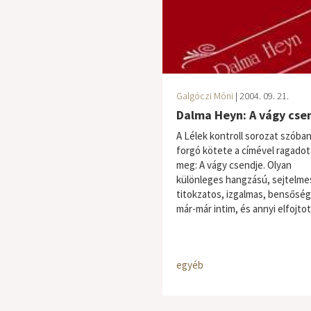
Galgóczi Móni
| 2004. 09. 21.
Dalma Heyn: A vágy cse
A Lélek kontroll sorozat szóba
forgó kötete a címével ragadot
meg: A vágy csendje. Olyan
különleges hangzású, sejtelme
titokzatos, izgalmas, bensőség
már-már intim, és annyi elfojtott
egyéb