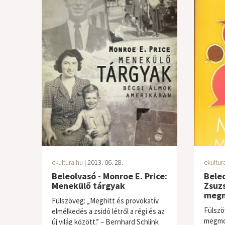
ekultura.hu
| 2013. 06. 28.
ekultur
Beleolvasó - Monroe E. Price:
Beleo
Menekülő tárgyak
Zsuz
meg
Fülszöveg: „Meghitt és provokatív
Fülszö
elmélkedés a zsidó létről a régi és az
megmon
új világ között.” – Bernhard Schlink