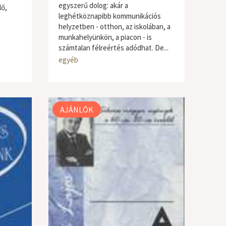
egyszerű dolog: akár a
lő,
leghétköznapibb kommunikációs
helyzetben - otthon, az iskolában, a
munkahelyünkön, a piacon - is
számtalan félreértés adódhat. De...
egyéb
AJÁNLÓK