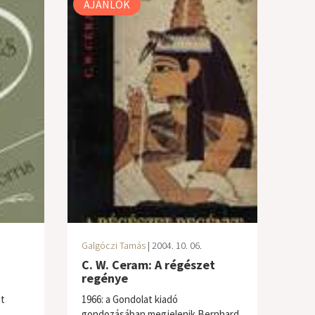
AJÁNLÓK
Galgóczi Tamás
| 2004. 10. 06.
C. W. Ceram: A régészet
regénye
t
1966: a Gondolat kiadó
gondozásában megjelenik Bernhard