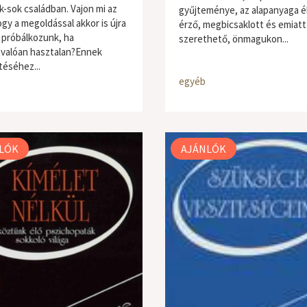
k-sok családban. Vajon mi az
gyűjteménye, az alapanyaga é
ogy a megoldással akkor is újra
érző, megbicsaklott és emiatt
a próbálkozunk, ha
szerethető, önmagukon...
nvalóan hasztalan?Ennek
éséhez...
egyéb
LÓK
AJÁNLÓK