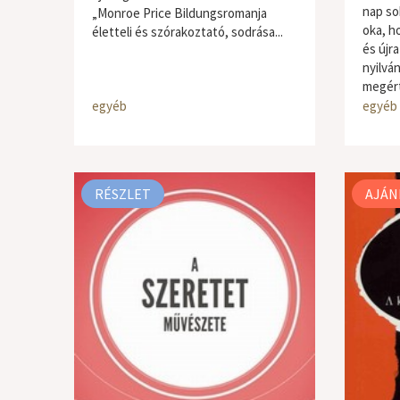
nap so
„Monroe Price Bildungsromanja
oka, h
életteli és szórakoztató, sodrása...
és újr
nyilvá
megért
egyéb
egyéb
RÉSZLET
AJÁN