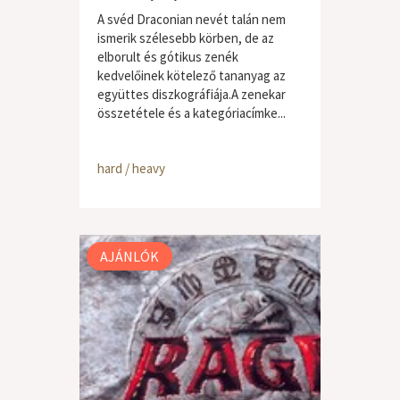
A svéd Draconian nevét talán nem
ismerik szélesebb körben, de az
elborult és gótikus zenék
kedvelőinek kötelező tananyag az
együttes diszkográfiája.A zenekar
összetétele és a kategóriacímke...
hard / heavy
AJÁNLÓK