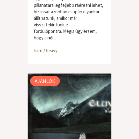
pillanatára legfeljebb ráérezni lehet,
biztosat azonban csupán olyankor
állíthatunk, amikor már
visszatekintünk e
fordulópontra. Mégis úgy érzem,
hogy a női...
hard / heavy
AJÁNLÓK