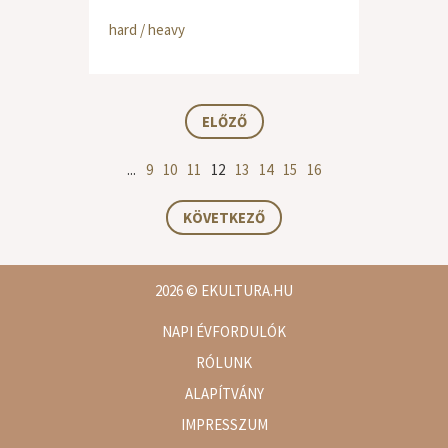
hard / heavy
ELŐZŐ
...
9
10
11
12
13
14
15
16
KÖVETKEZŐ
2026
© EKULTURA.HU
NAPI ÉVFORDULÓK
RÓLUNK
ALAPÍTVÁNY
IMPRESSZUM