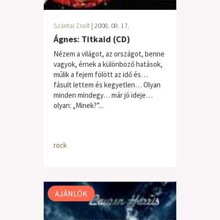
Szántai Zsolt
| 2008. 08. 17.
Ágnes: Titkaid (CD)
Nézem a világot, az országot, benne
vagyok, érnek a különböző hatások,
múlik a fejem fölött az idő és…
fásult lettem és kegyetlen… Olyan
minden mindegy… már jó ideje…
olyan: „Minek?”...
rock
AJÁNLÓK