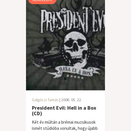
Galgóczi Tamás
| 2008. 05. 22.
President Evil: Hell in a Box
(CD)
Két év múltán a brémai muzsikusok
ismét stúdióba vonultak, hogy újabb