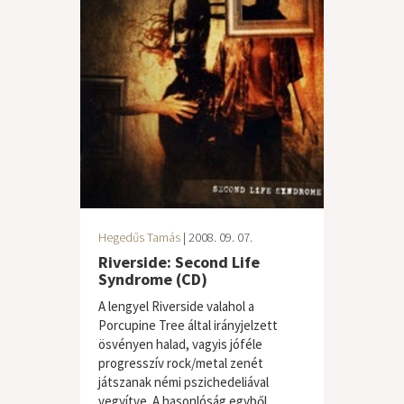
Hegedűs Tamás
| 2008. 09. 07.
Riverside: Second Life
Syndrome (CD)
A lengyel Riverside valahol a
Porcupine Tree által irányjelzett
ösvényen halad, vagyis jóféle
progresszív rock/metal zenét
játszanak némi pszichedeliával
vegyítve. A hasonlóság egyből