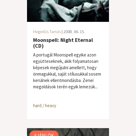
Hegedűs Tamás
| 2008. 06. 15.
Moonspell: Night Eternal
(CD)
A portugál Moonspell egyike azon
együtteseknek, akik folyamatosan
képesek megújulni amellett, hogy
önmagukkal, saját stílusukkal sosem
kerülnek ellentmondásba. Zenei
megoldások terén egyik lemezük...
hard / heavy
AJÁNLÓK