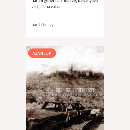
három generáció hősévé, bálványává
vált, és ha valaki...
hard / heavy
AJÁNLÓK