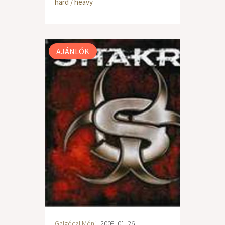
hard / heavy
AJÁNLÓK
Galgóczi Móni
| 2008. 01. 26.