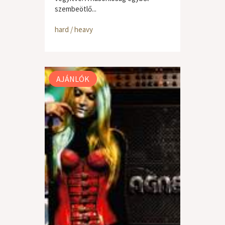
szembeötlő...
hard / heavy
AJÁNLÓK