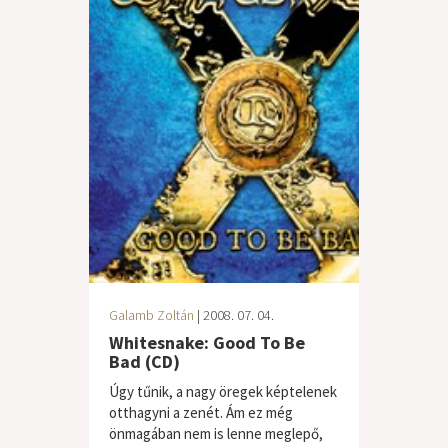
Galamb Zoltán
| 2008. 07. 04.
Whitesnake: Good To Be
Bad (CD)
Úgy tűnik, a nagy öregek képtelenek
otthagyni a zenét. Ám ez még
önmagában nem is lenne meglepő,