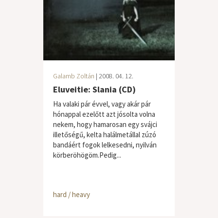
Galamb Zoltán
| 2008. 04. 12.
Eluveitie: Slania (CD)
Ha valaki pár évvel, vagy akár pár
hónappal ezelőtt azt jósolta volna
nekem, hogy hamarosan egy svájci
illetőségű, kelta halálmetállal zúzó
bandáért fogok lelkesedni, nyilván
körberöhögöm.Pedig...
hard / heavy