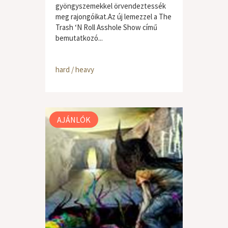
gyöngyszemekkel örvendeztessék
meg rajongóikat.Az új lemezzel a The
Trash ‘N Roll Asshole Show című
bemutatkozó...
hard / heavy
AJÁNLÓK