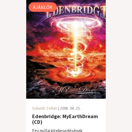
AJÁNLÓK
Galamb Zoltán
| 2008. 04. 25.
Edenbridge: MyEarthDream
(CD)
Egy műfaj kiteljesedésének