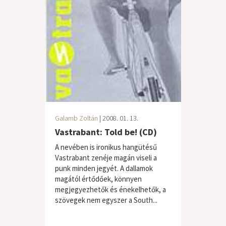
Galamb Zoltán
| 2008. 01. 13.
Vastrabant: Told be! (CD)
A nevében is ironikus hangütésű
Vastrabant zenéje magán viseli a
punk minden jegyét. A dallamok
magától értődőek, könnyen
megjegyezhetők és énekelhetők, a
szövegek nem egyszer a South...