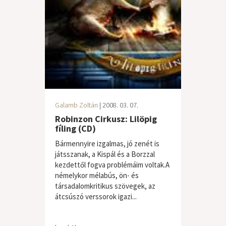
Galamb Zoltán
| 2008. 03. 07.
Robinzon Cirkusz: Lilöpig
fíling (CD)
Bármennyire izgalmas, jó zenét is
játsszanak, a Kispál és a Borzzal
kezdettől fogva problémáim voltak.A
némelykor mélabús, ön- és
társadalomkritikus szövegek, az
átcsúszó verssorok igazi...