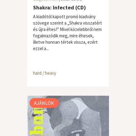
Shakra: Infected (CD)
A kiadótól kapott promó kiadvány
szövege szerint a „Shakra visszatért
és újra éhes!” Mivel közelebbről nem
fogalmazódik meg, mire éhesek,
illetve honnan tértek vissza, ezért
ezzel a...
hard / heavy
AJÁNLÓK