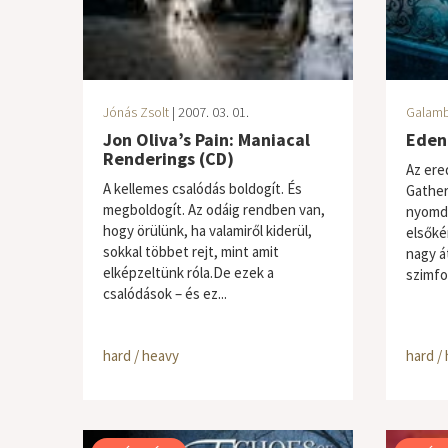
Jónás Zsolt
| 2007. 03. 01.
Galamb
Jon Oliva’s Pain: Maniacal
Edenb
Renderings (CD)
Az ere
A kellemes csalódás boldogít. És
Gather
megboldogít. Az odáig rendben van,
nyomdo
hogy örülünk, ha valamiről kiderül,
elsőké
sokkal többet rejt, mint amit
nagy á
elképzeltünk róla.De ezek a
szimfo
csalódások – és ez...
hard / heavy
hard /