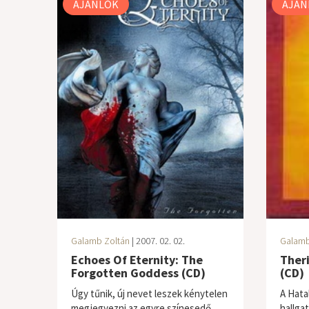
AJÁNLÓK
AJÁN
Galamb Zoltán
| 2007. 02. 02.
Galamb
Echoes Of Eternity: The
Ther
Forgotten Goddess (CD)
(CD)
Úgy tűnik, új nevet leszek kénytelen
A Hata
megjegyezni az egyre színesedő
hallga