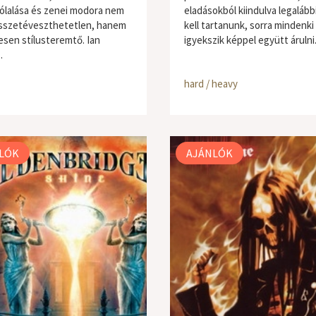
lalása és zenei modora nem
eladásokból kiindulva legalább
sszetéveszthetetlen, hanem
kell tartanunk, sorra mindenki
sen stílusteremtő. Ian
igyekszik képpel együtt árulni.
.
hard / heavy
LÓK
AJÁNLÓK