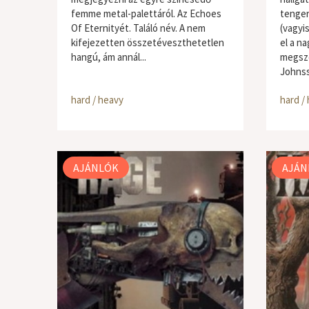
femme metal-palettáról. Az Echoes
tenger
Of Eternityét. Találó név. A nem
(vagyi
kifejezetten összetéveszthetetlen
el a n
hangú, ám annál...
megszo
Johnss
hard / heavy
hard /
AJÁNLÓK
AJÁN