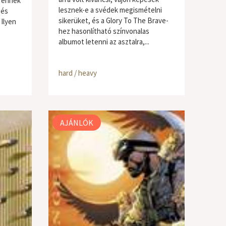
m ennek
lesznek-e a svédek megismételni
 és
sikerüket, és a Glory To The Brave-
 Ilyen
hez hasonlítható színvonalas
albumot letenni az asztalra,...
hard / heavy
AJÁNLÓK