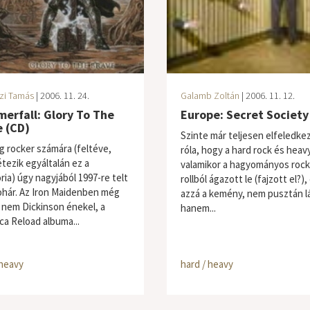
zi Tamás
| 2006. 11. 24.
Galamb Zoltán
| 2006. 11. 12.
erfall: Glory To The
Europe: Secret Society
 (CD)
Szinte már teljesen elfeledk
ag rocker számára (feltéve,
róla, hogy a hard rock és heav
étezik egyáltalán ez a
valamikor a hagyományos rock
ria) úgy nagyjából 1997-re telt
rollból ágazott le (fajzott el?),
ohár. Az Iron Maidenben még
azzá a kemény, nem pusztán l
 nem Dickinson énekel, a
hanem...
ca Reload albuma...
 heavy
hard / heavy