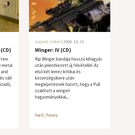
Galamb Zoltán
| 2006. 10. 23.
 (CD)
Winger: IV (CD)
eztem
Kip Winger bandája hosszú kihagyás
y metal
után jelentkezett új felvétellel. Az
 and
első két lemez kritikai és
 és vált
közönségsikere után
ázadó,
meglepetésnek hatott, hogy a Pull
szakított a wingeri
hagyományokkal,...
hard / heavy