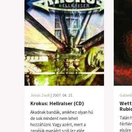
Jónás Zsolt
| 2007. 04. 21.
Galamb
Krokus: Hellraiser (CD)
Wetto
Rubi
Akadnak bandák, amikhez olyan hű
Talán 
de sok mindent nem lehet
férfié
hozzáfűzni. Vagy azért, mert a
elsőre
zenéjük magáért szól (ez elég