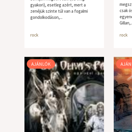
megszó
gyakori), esetleg azért, mert a
csak ö
zenéjük szinte túl van a fogalmi
egyene
gondolkodáson,...
Gillan,..
rock
rock
AJÁNLÓK
AJÁN