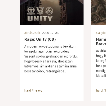
Jónás Zsolt
| 2006. 12. 08.
Galgóc
Rage: Unity (CD)
Hamm
Brave
A modern orvostudomány békákon
Az átl
lovagol, nagyritkán rekordideig.
hogy l
Viszont sokkal gyakrabban előfordul,
kategó
hogy beesik a fara alá, ahol aztán
be a p
látványos, ám a kliens számára annál
mindig
bosszantóbb, fetrengésbe...
Metalli
hard / heavy
hard /