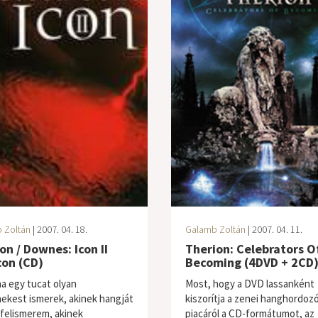
 Zoltán
| 2007. 04. 18.
Galamb Zoltán
| 2007. 04. 11.
n / Downes: Icon II
Therion: Celebrators O
con (CD)
Becoming (4DVD + 2CD
ha egy tucat olyan
Most, hogy a DVD lassanként
nekest ismerek, akinek hangját
kiszorítja a zenei hanghordoz
 felismerem, akinek
piacáról a CD-formátumot, az