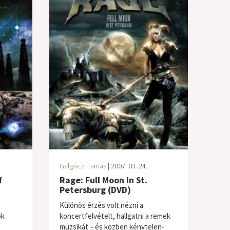
Galgóczi Tamás
| 2007. 03. 24.
f
Rage: Full Moon In St.
)
Petersburg (DVD)
Különös érzés volt nézni a
ók
koncertfelvételt, hallgatni a remek
muzsikát – és közben kénytelen-