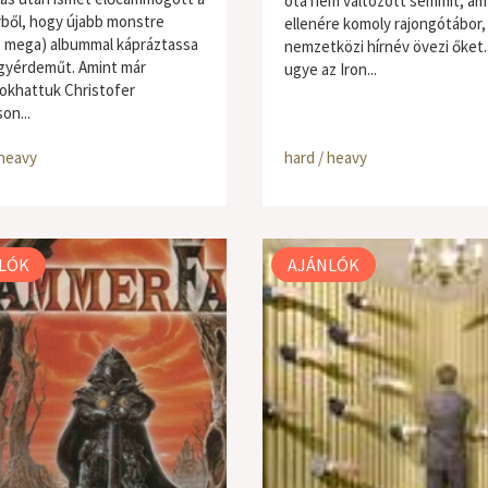
óta nem változott semmit, á
ből, hogy újabb monstre
ellenére komoly rajongótábor,
s mega) albummal kápráztassa
nemzetközi hírnév övezi őket.
agyérdeműt. Amint már
ugye az Iron...
khattuk Christofer
on...
 heavy
hard / heavy
LÓK
AJÁNLÓK