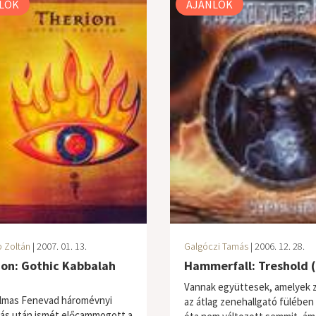
LÓK
AJÁNLÓK
 Zoltán
| 2007. 01. 13.
Galgóczi Tamás
| 2006. 12. 28.
ion: Gothic Kabbalah
Hammerfall: Treshold 
Vannak együttesek, amelyek 
lmas Fenevad háromévnyi
az átlag zenehallgató fülében
tás után ismét előcammogott a