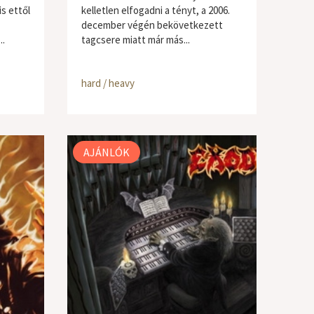
is ettől
kelletlen elfogadni a tényt, a 2006.
december végén bekövetkezett
..
tagcsere miatt már más...
hard / heavy
AJÁNLÓK