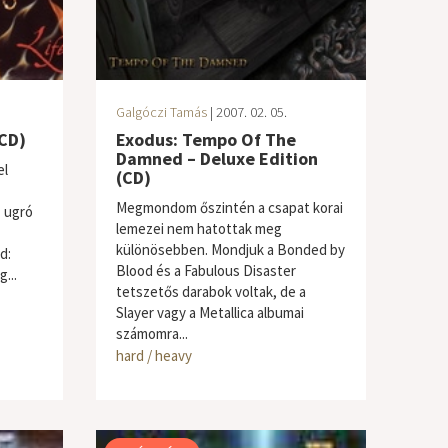
Galgóczi Tamás
| 2007. 02. 05.
(CD)
Exodus: Tempo Of The
Damned – Deluxe Edition
el
(CD)
Megmondom őszintén a csapat korai
z ugró
lemezei nem hatottak meg
különösebben. Mondjuk a Bonded by
d:
Blood és a Fabulous Disaster
...
tetszetős darabok voltak, de a
Slayer vagy a Metallica albumai
számomra...
hard / heavy