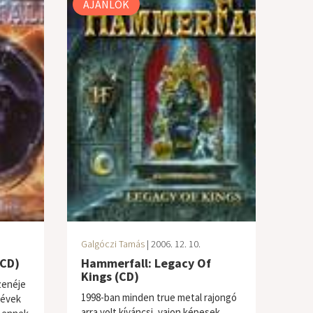
AJÁNLÓK
Galgóczi Tamás
| 2006. 12. 10.
(CD)
Hammerfall: Legacy Of
Kings (CD)
zenéje
1998-ban minden true metal rajongó
 évek
arra volt kíváncsi, vajon képesek