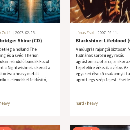
 Zoltán
| 2007. 02. 15.
Jónás Zsolt
| 2007. 02. 11.
ridge: Shine (CD)
Blackshine: Lifeblood 
detileg a holland The
A műugrás rajongói biztosan f
ing és a svéd Therion
tudnának sorolni egy rakás
kain elinduló bandák közül
ugrásformációt arra, amikor a
nt a Nightwishnek sikerült a
fejjel előre érkezik a vízbe. Az
ttörés: a heavy metalt
egyszeri élvező csak annyit tu
nikus elemekkel feldúsító,...
ugrott egy szép fejest. Esetleg
 heavy
hard / heavy