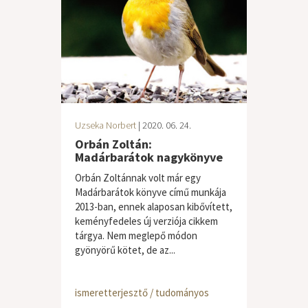
Uzseka Norbert
| 2020. 06. 24.
Orbán Zoltán:
Madárbarátok nagykönyve
Orbán Zoltánnak volt már egy
Madárbarátok könyve című munkája
2013-ban, ennek alaposan kibővített,
keményfedeles új verziója cikkem
tárgya. Nem meglepő módon
gyönyörű kötet, de az...
ismeretterjesztő / tudományos