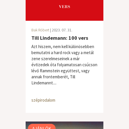
Bak Róbert
| 2023. 07. 31.
Till Lindemann: 100 vers
Azt hiszem, nem kell különösebben
bemutatni a hard rock vagy a metál
zene szerelmeseinek a már
évtizedek óta folyamatosan csúcson
lévő Rammstein együttest, vagy
annak frontemberét, Till
Lindemannt....
szépirodalom
AJÁNLÓK