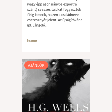
(vagy épp azon irányba exportra
szánt) szeszesitalokat fogyasztók
félig ismerik, hiszen a családneve
cseresznyét jelent. Az újságíróként
(pl. Lángoló...
humor
AJÁNLÓK