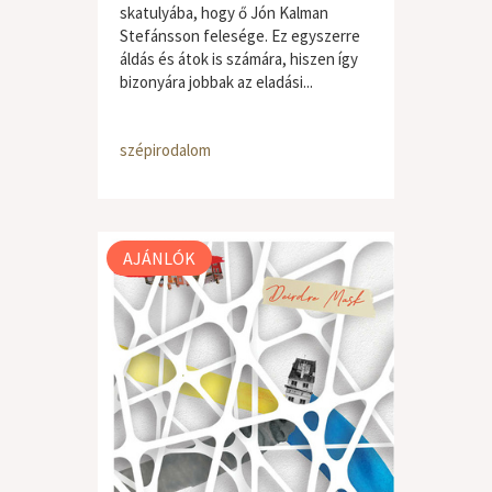
skatulyába, hogy ő Jón Kalman
Stefánsson felesége. Ez egyszerre
áldás és átok is számára, hiszen így
bizonyára jobbak az eladási...
szépirodalom
AJÁNLÓK