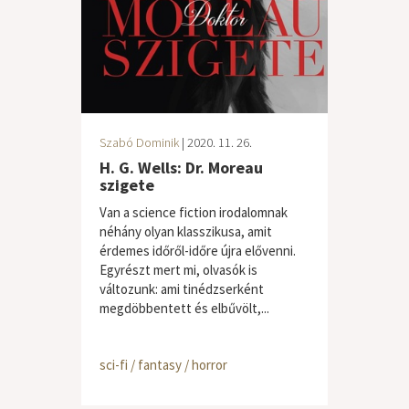
Szabó Dominik
| 2020. 11. 26.
H. G. Wells: Dr. Moreau
szigete
Van a science fiction irodalomnak
néhány olyan klasszikusa, amit
érdemes időről-időre újra elővenni.
Egyrészt mert mi, olvasók is
változunk: ami tinédzserként
megdöbbentett és elbűvölt,...
sci-fi / fantasy / horror