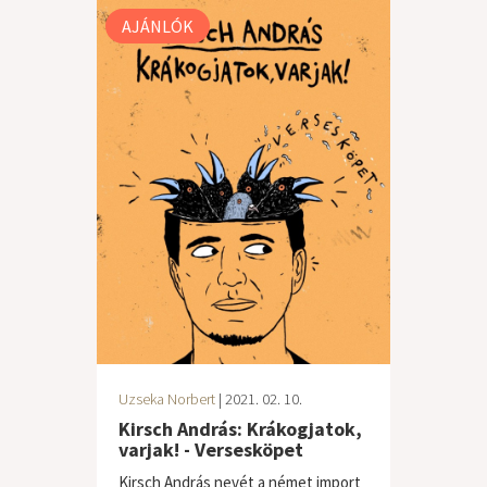
AJÁNLÓK
Uzseka Norbert
| 2021. 02. 10.
Kirsch András: Krákogjatok,
varjak! - Versesköpet
Kirsch András nevét a német import