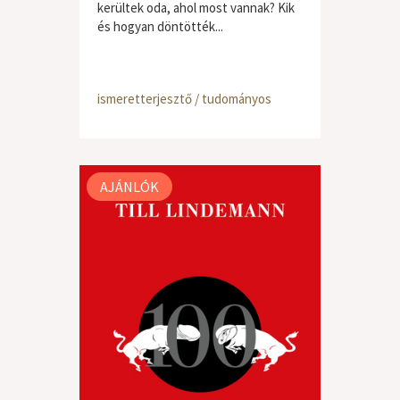
kerültek oda, ahol most vannak? Kik
és hogyan döntötték...
ismeretterjesztő / tudományos
AJÁNLÓK