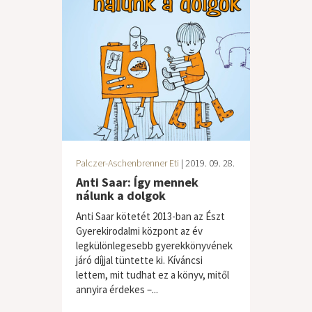
Palczer-Aschenbrenner Eti
| 2019. 09. 28.
Anti Saar: Így mennek
nálunk a dolgok
Anti Saar kötetét 2013-ban az Észt
Gyerekirodalmi központ az év
legkülönlegesebb gyerekkönyvének
járó díjjal tüntette ki. Kíváncsi
lettem, mit tudhat ez a könyv, mitől
annyira érdekes –...