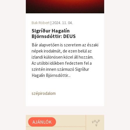
Bak Róbert
| 2024. 11. 04.
Sigríður Hagalín
Björnsdóttir: DEUS
Bár alapvetően is szeretem az északi
népek irodalmát, de ezen belül az
izlandi különösen közel áll hozzám.
Az utóbbi időkben fedeztem fel a
szintén innen származó Sigríður
Hagalín Björnsdóttir...
szépirodalom
AJÁNLÓK