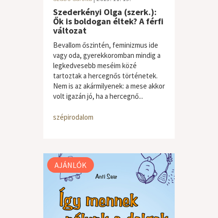
Szederkényi Olga (szerk.):
Ők is boldogan éltek? A férfi
változat
Bevallom őszintén, feminizmus ide
vagy oda, gyerekkoromban mindig a
legkedvesebb meséim közé
tartoztak a hercegnős történetek.
Nem is az akármilyenek: a mese akkor
volt igazán jó, ha a hercegnő...
szépirodalom
AJÁNLÓK