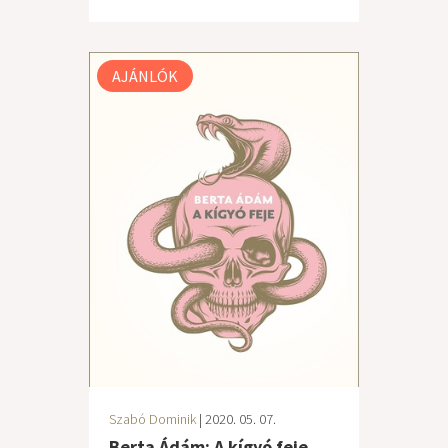
AJÁNLÓK
Szabó Dominik
| 2020. 05. 07.
Berta Ádám: A kígyó feje