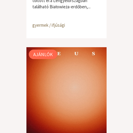
töltött el a Lengyelországban
található Białowieża-erdőben,...
gyermek / ifjúsági
AJÁNLÓK