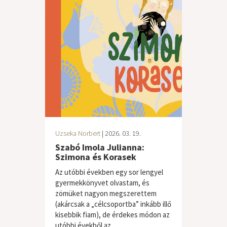
Uzseka Norbert
| 2026. 03. 19.
Szabó Imola Julianna:
Szimona és Korasek
Az utóbbi években egy sor lengyel
gyermekkönyvet olvastam, és
zömüket nagyon megszerettem
(akárcsak a „célcsoportba” inkább illő
kisebbik fiam), de érdekes módon az
utóbbi évekből az...