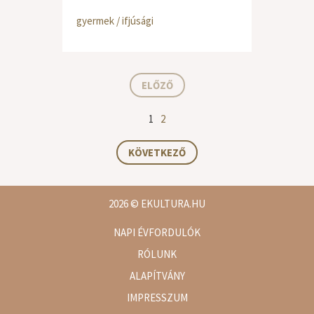
gyermek / ifjúsági
ELŐZŐ
1
2
KÖVETKEZŐ
2026
© EKULTURA.HU
NAPI ÉVFORDULÓK
RÓLUNK
ALAPÍTVÁNY
IMPRESSZUM