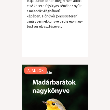
Maja Lunde itthon még ki nem adott
első kötete fajsúlyos témához nyúlt
a második világháború
képében, Hónővér (Snøsøsteren)
című gyermekkönyve pedig egy nagy
testvér elvesztésével...
AJÁNLÓK