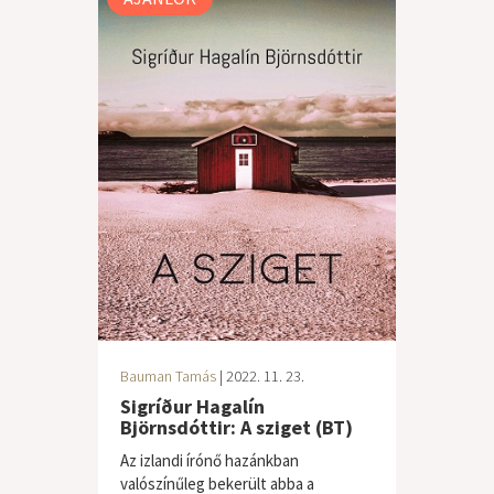
Bauman Tamás
| 2022. 11. 23.
Sigríður Hagalín
Björnsdóttir: A sziget (BT)
Az izlandi írónő hazánkban
valószínűleg bekerült abba a