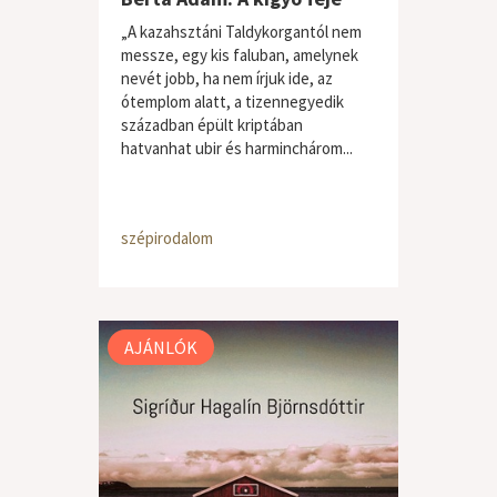
„A kazahsztáni Taldykorgantól nem
messze, egy kis faluban, amelynek
nevét jobb, ha nem írjuk ide, az
ótemplom alatt, a tizennegyedik
században épült kriptában
hatvanhat ubir és harminchárom...
szépirodalom
AJÁNLÓK