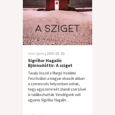
Gere Ágnes
| 2020. 03. 30.
Sigríður Hagalín
Björnsdóttir: A sziget
Tavaly ősszel a Margó Irodalmi
Fesztiválon a magyar olvasók abban
a szerencsés helyzetben voltak,
hogy egyszerre két izlandi szerzővel
is találkozhattak. Vendégünk volt
ugyanis Sigríður Hagalín...