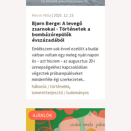
Mezei Attila
| 2025. 12. 23.
Bjørn Berge: A levegő
zsarnokai - Történetek a
bombázórepülők
évszázadából
Emlékszem sok évvel ezelőtt a budai
várban voltam egy meleg nyári napon
és – azt hiszem – az augusztus 20-i
ünnepségekhez kapcsolódóan
végeztek próbarepüléseket
mindenféle égi szerkezetek...
háborús / történelmi
,
ismeretterjesztő / tudományos
AJÁNLÓK