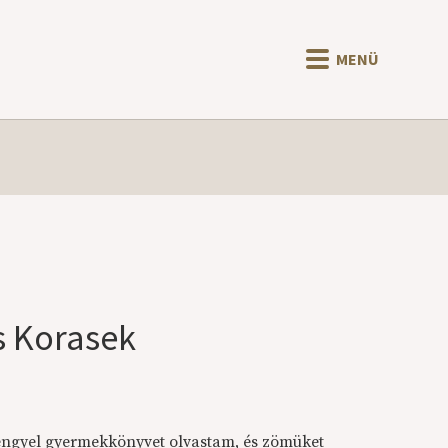
MENÜ
s Korasek
lengyel gyermekkönyvet olvastam, és zömüket