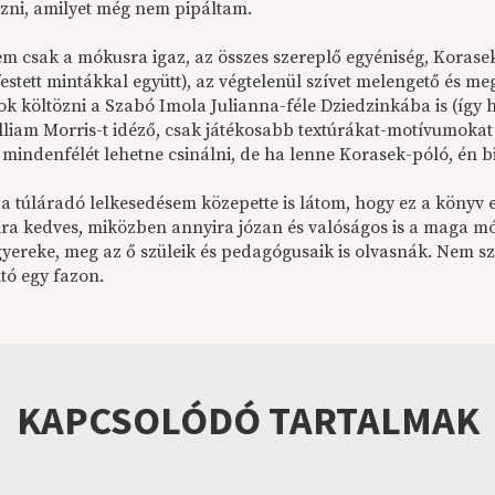
ozni, amilyet még nem pipáltam.
m csak a mókusra igaz, az összes szereplő egyéniség, Korasek 
festett mintákkal együtt), az végtelenül szívet melengető és m
ok költözni a Szabó Imola Julianna-féle Dziedzinkába is (így 
lliam Morris-t idéző, csak játékosabb textúrákat-motívumokat
 mindenfélét lehetne csinálni, de ha lenne Korasek-póló, én
 a túláradó lelkesedésem közepette is látom, hogy ez a könyv 
ira kedves, miközben annyira józan és valóságos is a maga mó
gyereke, meg az ő szüleik és pedagógusaik is olvasnák. Nem sz
tó egy fazon.
KAPCSOLÓDÓ TARTALMAK