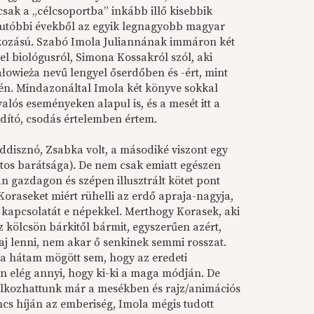
ak a „célcsoportba” inkább illő kisebbik
 utóbbi évekből az egyik legnagyobb magyar
kozású. Szabó Imola Juliannának immáron két
el biológusról, Simona Kossakról szól, aki
ałowieża nevű lengyel őserdőben és -ért, mint
én. Mindazonáltal Imola két könyve sokkal
lós eseményeken alapul is, és a mesét itt a
ndító, csodás értelemben értem.
addisznó, Zsabka volt, a másodiké viszont egy
slatos barátsága). De nem csak emiatt egészen
n gazdagon és szépen illusztrált kötet pont
Koraseket miért rühelli az erdő apraja-nagyja,
 kapcsolatát e népekkel. Merthogy Korasek, aki
z kölcsön bárkitől bármit, egyszerűen azért,
aj lenni, nem akar ő senkinek semmi rosszat.
 a hátam mögött sem, hogy az eredeti
en elég annyi, hogy ki-ki a maga módján. De
lkozhattunk már a mesékben és rajz/animációs
ncs híján az emberiség, Imola mégis tudott