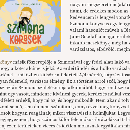
nagyon megszerettem (akárcs
fiam), de érdekes módon az
kedvencem is lengyel vonat
Szimona könyve is egy lengy
valami hasonlót művelt a Bi
Jane Goodall a maga terület
inkább mesekönyv, még ha va
varázslatos, elbűvölő, megi
 könyv
másik főszereplője a Szimonával egy fedél alatt lakó v
hogy a kötet alcíme is jelzi: Az erdei tündér és a holló varáz
örténet – miközben külsőre a fektetett A/4 méretű, káprázatosa
an felemelő, varázsos élmény. Ez a történet arról szól, hogy 
tesz aztán Szimona születésnapja alkalmából, hogy rendezze a
int egy vásott, mindenre kíváncsi gyerek, kérdezés nélkül ves
dfelett érdekli, hogy mi az, és hogy működik. Nem akar ő tolv
szont sem ő, sem én nem számítunk, ennyi évvel meg könyvvel
nosok hogyan reagálnak, mikor visszaviszi a holmijukat. Legy
egjegyezném, hogy számos különféle mókusábrázolással talá
en, ezen területeken vicces és idétlen mókusnak egyáltalán ni