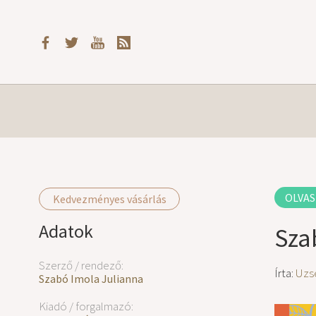
OLVAS
Kedvezményes vásárlás
Adatok
Sza
Szerző / rendező:
Írta:
Uzs
Szabó Imola Julianna
Kiadó / forgalmazó: