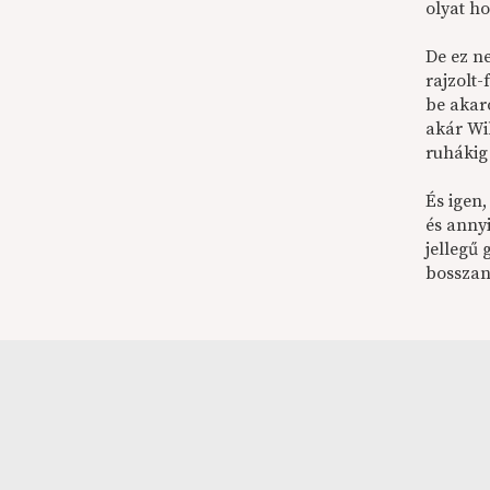
olyat h
De ez ne
rajzolt-
be akar
akár Wi
ruhákig
És igen,
és anny
jellegű 
bosszan