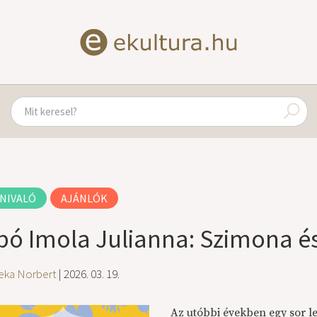
NIVALÓ
AJÁNLÓK
bó Imola Julianna: Szimona é
eka Norbert
| 2026. 03. 19.
Az utóbbi években egy sor 