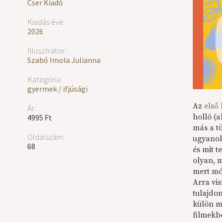
Cser Kiadó
Kiadás éve:
2026
Illusztrátor:
Szabó Imola Julianna
Kategória:
gyermek / ifjúsági
Az
első
Ár:
holló (a
4995 Ft
más a t
Oldalszám:
ugyanoly
68
és mit 
olyan, m
mert mó
Arra vi
tulajdo
külön m
filmekb