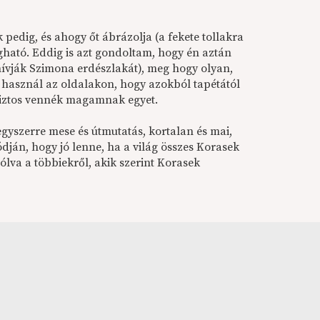
pedig, és ahogy őt ábrázolja (a fekete tollakra
egható. Eddig is azt gondoltam, hogy én aztán
hívják Szimona erdészlakát), meg hogy olyan,
 használ az oldalakon, hogy azokból tapétától
 biztos vennék magamnak egyet.
egyszerre mese és útmutatás, kortalan és mai,
dján, hogy jó lenne, ha a világ összes Korasek
ólva a többiekről, akik szerint Korasek