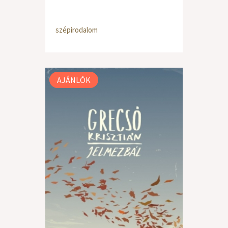
szépirodalom
AJÁNLÓK