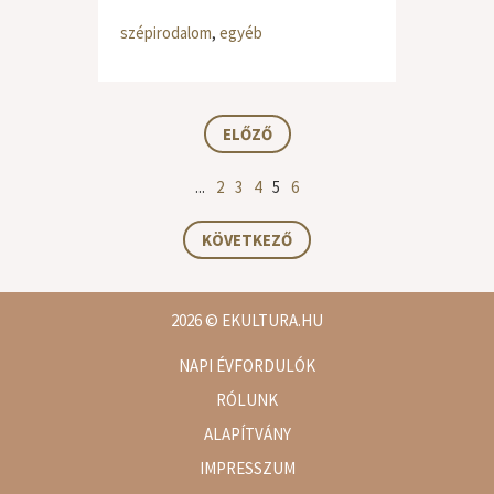
szépirodalom
,
egyéb
ELŐZŐ
...
2
3
4
5
6
KÖVETKEZŐ
2026
© EKULTURA.HU
NAPI ÉVFORDULÓK
RÓLUNK
ALAPÍTVÁNY
IMPRESSZUM