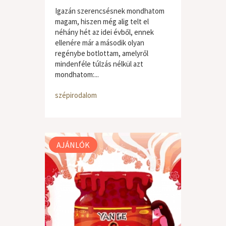
Igazán szerencsésnek mondhatom
magam, hiszen még alig telt el
néhány hét az idei évből, ennek
ellenére már a második olyan
regénybe botlottam, amelyről
mindenféle túlzás nélkül azt
mondhatom:...
szépirodalom
AJÁNLÓK