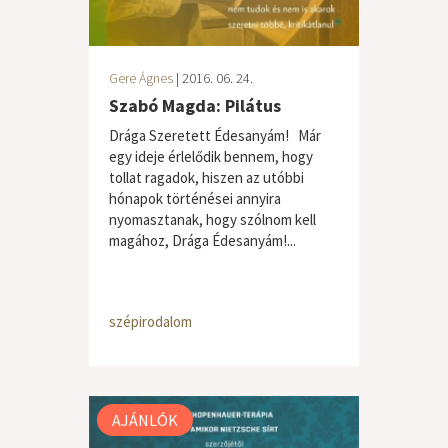
Gere Ágnes
| 2016. 06. 24.
Szabó Magda: Pilátus
Drága Szeretett Édesanyám! Már
egy ideje érlelődik bennem, hogy
tollat ragadok, hiszen az utóbbi
hónapok történései annyira
nyomasztanak, hogy szólnom kell
magához, Drága Édesanyám!...
szépirodalom
AJÁNLÓK