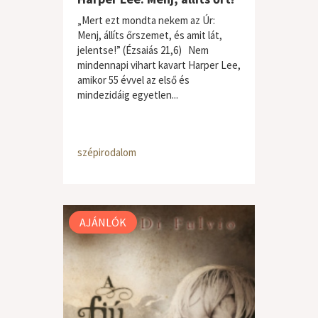
„Mert ezt mondta nekem az Úr:
Menj, állíts őrszemet, és amit lát,
jelentse!” (Ézsaiás 21,6) Nem
mindennapi vihart kavart Harper Lee,
amikor 55 évvel az első és
mindezidáig egyetlen...
szépirodalom
AJÁNLÓK