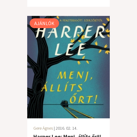
AJÁNLÓK
Gere Ágnes
| 2016. 02. 14.
Harper Lee: Menj, állíts őrt!