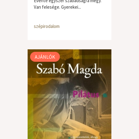
Évente egyszer szabadságra megy.
Van felesége. Gyerekei...
szépirodalom
AJÁNLÓK