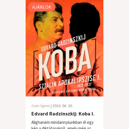
AJÁNLÓK
Gere Ágnes
| 2016. 04. 30.
Edvard Radzinszkij: Koba I.
Alighanem mindannyiunkban él egy
kép a diktátorokról, amely még az