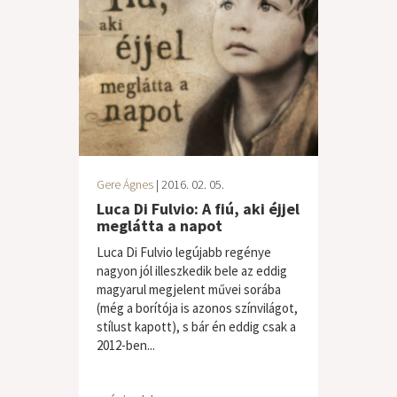
Gere Ágnes
| 2016. 02. 05.
Luca Di Fulvio: A fiú, aki éjjel
meglátta a napot
Luca Di Fulvio legújabb regénye
nagyon jól illeszkedik bele az eddig
magyarul megjelent művei sorába
(még a borítója is azonos színvilágot,
stílust kapott), s bár én eddig csak a
2012-ben...