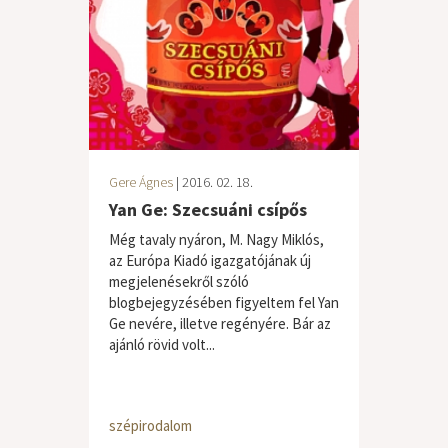
Gere Ágnes
| 2016. 02. 18.
Yan Ge: Szecsuáni csípős
Még tavaly nyáron, M. Nagy Miklós,
az Európa Kiadó igazgatójának új
megjelenésekről szóló
blogbejegyzésében figyeltem fel Yan
Ge nevére, illetve regényére. Bár az
ajánló rövid volt...
szépirodalom