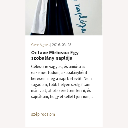
Gere Ágnes
| 2016. 03. 25.
Octave Mirbeau: Egy
szobalány naplója
Célestine vagyok, és amióta az
eszemet tudom, szobalányként
keresem meg a napi betevőt. Nem
tagadom, több helyen szolgáltam
már: volt, ahol szerettem lenni, és
sajnáltam, hogy el kellett jönnöm;...
szépirodalom