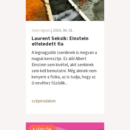
Gere Ágnes
| 2016. 06. 01.
Laurent Seksik: Einstein
elfeledett fia
A legnagyobb zseniknek is megvan a
maguk keresztje. Ez alól Albert
Einstein sem kivétel, akit senkinek
sem kell bemutatni. Még akinek nem
kenyere a fizika, az is tudja, hogy az
ő nevéhez fűződik...
szépirodalom
AJÁNLÓK