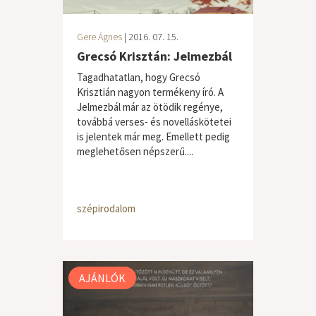
Gere Ágnes
| 2016. 07. 15.
Grecsó Krisztán: Jelmezbál
Tagadhatatlan, hogy Grecsó
Krisztián nagyon termékeny író. A
Jelmezbál már az ötödik regénye,
továbbá verses- és novelláskötetei
is jelentek már meg. Emellett pedig
meglehetősen népszerű....
szépirodalom
AJÁNLÓK