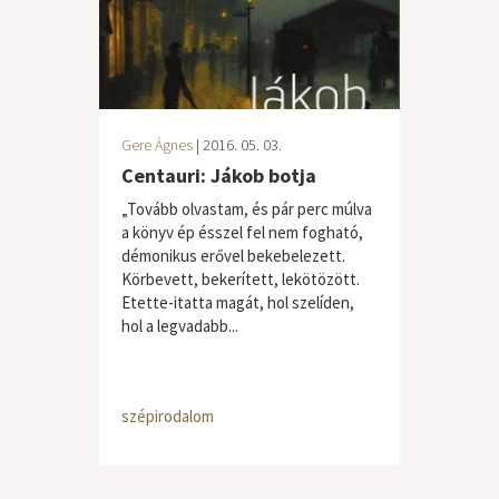
Gere Ágnes
| 2016. 05. 03.
Centauri: Jákob botja
„Tovább olvastam, és pár perc múlva
a könyv ép ésszel fel nem fogható,
démonikus erővel bekebelezett.
Körbevett, bekerített, lekötözött.
Etette-itatta magát, hol szelíden,
hol a legvadabb...
szépirodalom