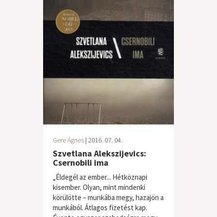
Gere Ágnes
| 2016. 07. 04.
Szvetlana Alekszijevics:
Csernobili ima
„Éldegél az ember... Hétköznapi
kisember. Olyan, mint mindenki
körülötte – munkába megy, hazajön a
munkából. Átlagos fizetést kap.