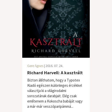
Gere Ágnes
| 2016. 07. 24.
Richard Harvell: A kasztrált
Bizton állíthatom, hogy a Typotex
Kiadó egészen különleges érzékkel
választja ki a világirodalmi
sorozatának darabjait. Elég csak
említenem a Kokoscha babáját vagy
a már-már vesszőparipámmá...