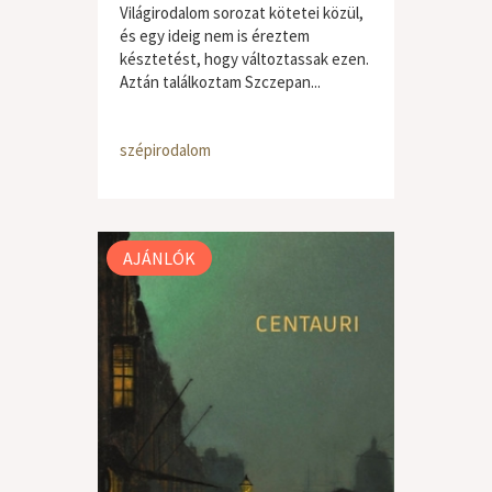
Világirodalom sorozat kötetei közül,
és egy ideig nem is éreztem
késztetést, hogy változtassak ezen.
Aztán találkoztam Szczepan...
szépirodalom
AJÁNLÓK