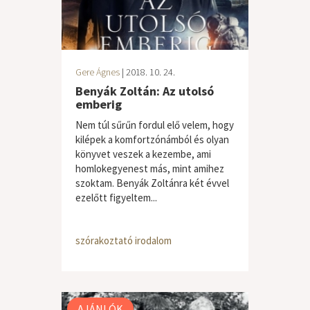
Gere Ágnes
| 2018. 10. 24.
Benyák Zoltán: Az utolsó
emberig
Nem túl sűrűn fordul elő velem, hogy
kilépek a komfortzónámból és olyan
könyvet veszek a kezembe, ami
homlokegyenest más, mint amihez
szoktam. Benyák Zoltánra két évvel
ezelőtt figyeltem...
szórakoztató irodalom
AJÁNLÓK