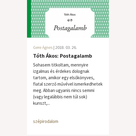
Gere Ágnes
| 2018. 03. 26.
Tóth Ákos: Postagalamb
Sohasem titkoltam, mennyire
izgalmas és érdekes dolognak
tartom, amikor egy elsőkönyves,
fiatal szerző művével ismerkedhetek
meg. Abban ugyanis nincs semmi
(vagy legalábbis nem túl sok)
kunszt,...
szépirodalom