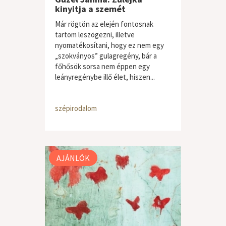
kinyitja a szemét
Már rögtön az elején fontosnak
tartom leszögezni, illetve
nyomatékosítani, hogy ez nem egy
„szokványos” gulagregény, bár a
főhősök sorsa nem éppen egy
leányregénybe illő élet, hiszen...
szépirodalom
AJÁNLÓK