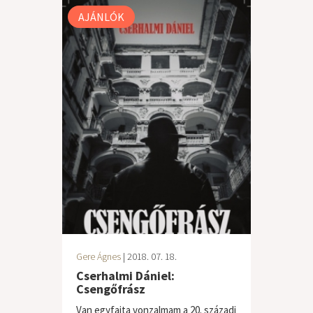
AJÁNLÓK
Gere Ágnes
| 2018. 07. 18.
Cserhalmi Dániel:
Csengőfrász
Van egyfajta vonzalmam a 20. századi