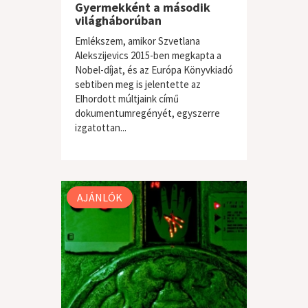
Gyermekként a második
világháborúban
Emlékszem, amikor Szvetlana
Alekszijevics 2015-ben megkapta a
Nobel-díjat, és az Európa Könyvkiadó
sebtiben meg is jelentette az
Elhordott múltjaink című
dokumentumregényét, egyszerre
izgatottan...
szépirodalom
,
egyéb
AJÁNLÓK