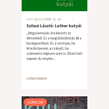
Gere Ágnes
| 2018. 11. 14.
Szilasi László: Luther kutyái
„Negyvennyolc óra kiesett az
életemből. Ez a megrázkódtatás áll a
középpontban. Ez a centrum, ha
létezik ilyesmi, ez irányít, ha
számomra teljesen üres is. Eltűnt két
napom. Az enyém....
szépirodalom
AJÁNLÓK