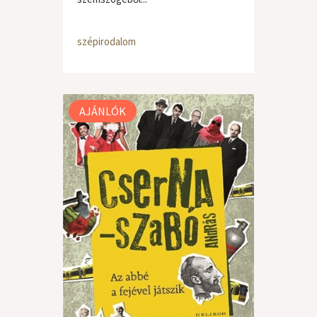
szépirodalom
AJÁNLÓK