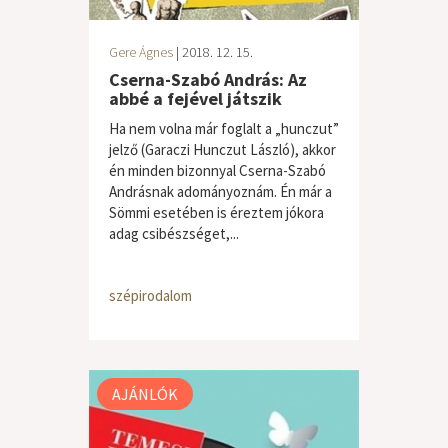
Gere Ágnes
| 2018. 12. 15.
Cserna-Szabó András: Az
abbé a fejével játszik
Ha nem volna már foglalt a „hunczut”
jelző (Garaczi Hunczut László), akkor
én minden bizonnyal Cserna-Szabó
Andrásnak adományoznám. Én már a
Sömmi esetében is éreztem jókora
adag csibészséget,...
szépirodalom
AJÁNLÓK