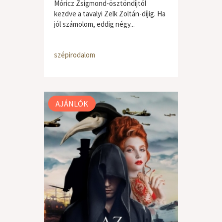
Móricz Zsigmond-ösztöndíjtól
kezdve a tavalyi Zelk Zoltán-díjig. Ha
jól számolom, eddig négy...
szépirodalom
AJÁNLÓK