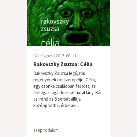
Gere Ágnes
| 2017. 08. 11.
Rakovszky Zsuzsa: Célia
Rakovszky Zsuzsa legújabb
regényének címszereplője, Célia,
egy csonka családban felnőtt, az
élet igazságát kereső fiatal lány. Bár
az írónő az ő sorsát állítja
középpontba, érdekes...
szépirodalom