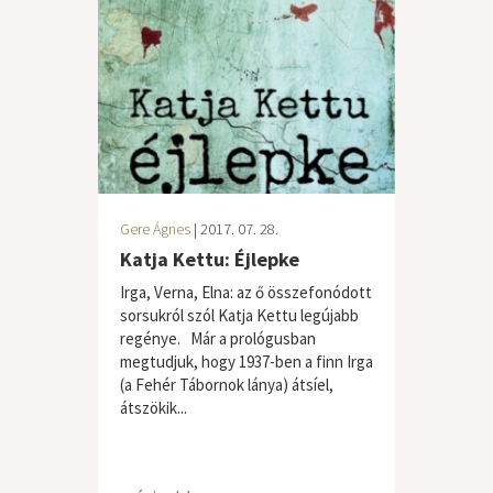
Gere Ágnes
| 2017. 07. 28.
Katja Kettu: Éjlepke
Irga, Verna, Elna: az ő összefonódott
sorsukról szól Katja Kettu legújabb
regénye. Már a prológusban
megtudjuk, hogy 1937-ben a finn Irga
(a Fehér Tábornok lánya) átsíel,
átszökik...