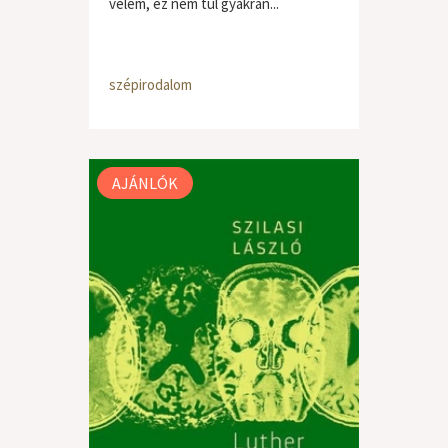
vélem, ez nem túl gyakran...
szépirodalom
AJÁNLÓK