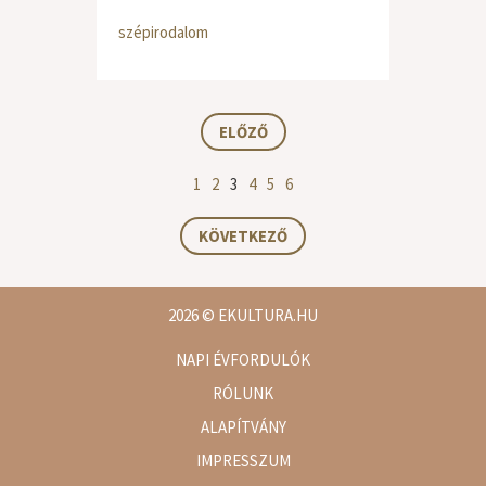
szépirodalom
ELŐZŐ
1
2
3
4
5
6
KÖVETKEZŐ
2026
© EKULTURA.HU
NAPI ÉVFORDULÓK
RÓLUNK
ALAPÍTVÁNY
IMPRESSZUM