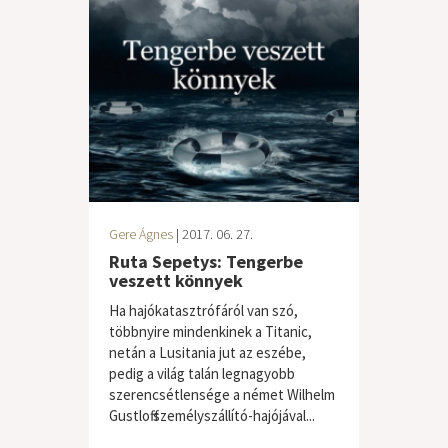
Gere Ágnes
| 2017. 06. 27.
Ruta Sepetys: Tengerbe
veszett könnyek
Ha hajókatasztrófáról van szó,
többnyire mindenkinek a Titanic,
netán a Lusitania jut az eszébe,
pedig a világ talán legnagyobb
szerencsétlensége a német Wilhelm
Gustloff személyszállító-hajójával...