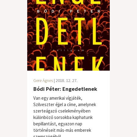
Gere Ágnes
| 2018. 12. 27.
Bódi Péter: Engedetlenek
Van egy amerikai vígjáték,
Szilveszter éjjel a címe, amelynek
szerteágazó cselekményében
különböző sorsokba kaphatunk
bepillantást, egyazon nap
történéseit más-más emberek
szemszögéből...