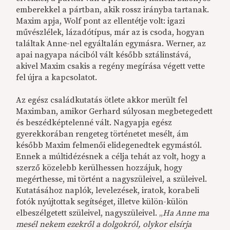
emberekkel a pártban, akik rossz irányba tartanak.
Maxim apja, Wolf pont az ellentétje volt: igazi
művészlélek, lázadótípus, már az is csoda, hogyan
találtak Anne-nel egyáltalán egymásra. Werner, az
apai nagyapa náciból vált később sztálinstává,
akivel Maxim csakis a regény megírása végett vette
fel újra a kapcsolatot.
Az egész családkutatás ötlete akkor merült fel
Maximban, amikor Gerhard súlyosan megbetegedett
és beszédképtelenné vált. Nagyapja egész
gyerekkorában rengeteg történetet mesélt, ám
később Maxim felmenői elidegenedtek egymástól.
Ennek a múltidézésnek a célja tehát az volt, hogy a
szerző közelebb kerülhessen hozzájuk, hogy
megérthesse, mi történt a nagyszüleivel, a szüleivel.
Kutatásához naplók, levelezések, iratok, korabeli
fotók nyújtottak segítséget, illetve külön-külön
elbeszélgetett szüleivel, nagyszüleivel. „
Ha Anne ma
mesél nekem ezekről a dolgokról, olykor elsírja