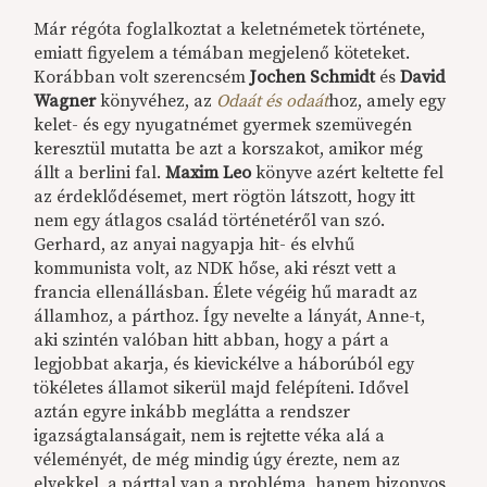
Már régóta foglalkoztat a keletnémetek története,
emiatt figyelem a témában megjelenő köteteket.
Korábban volt szerencsém
Jochen Schmidt
és
David
Wagner
könyvéhez, az
Odaát és odaát
hoz, amely egy
kelet- és egy nyugatnémet gyermek szemüvegén
keresztül mutatta be azt a korszakot, amikor még
állt a berlini fal.
Maxim Leo
könyve azért keltette fel
az érdeklődésemet, mert rögtön látszott, hogy itt
nem egy átlagos család történetéről van szó.
Gerhard, az anyai nagyapja hit- és elvhű
kommunista volt, az NDK hőse, aki részt vett a
francia ellenállásban. Élete végéig hű maradt az
államhoz, a párthoz. Így nevelte a lányát, Anne-t,
aki szintén valóban hitt abban, hogy a párt a
legjobbat akarja, és kievickélve a háborúból egy
tökéletes államot sikerül majd felépíteni. Idővel
aztán egyre inkább meglátta a rendszer
igazságtalanságait, nem is rejtette véka alá a
véleményét, de még mindig úgy érezte, nem az
elvekkel, a párttal van a probléma, hanem bizonyos