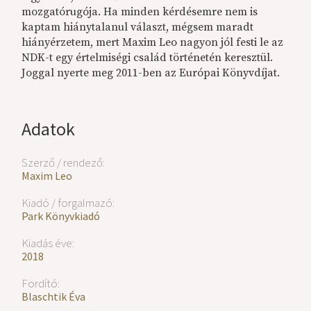
mozgatórugója. Ha minden kérdésemre nem is
kaptam hiánytalanul választ, mégsem maradt
hiányérzetem, mert Maxim Leo nagyon jól festi le az
NDK-t egy értelmiségi család történetén keresztül.
Joggal nyerte meg 2011-ben az Európai Könyvdíjat.
Adatok
Szerző / rendező:
Maxim Leo
Kiadó / forgalmazó:
Park Könyvkiadó
Kiadás éve:
2018
Fordító:
Blaschtik Éva