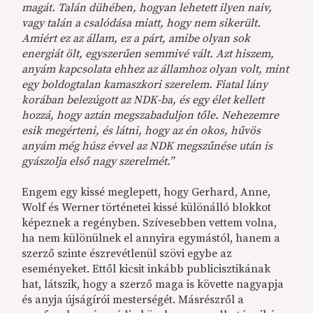
magát. Talán dühében, hogyan lehetett ilyen naiv,
vagy talán a csalódása miatt, hogy nem sikerült.
Amiért ez az állam, ez a párt, amibe olyan sok
energiát ölt, egyszerűen semmivé vált. Azt hiszem,
anyám kapcsolata ehhez az államhoz olyan volt, mint
egy boldogtalan kamaszkori szerelem. Fiatal lány
korában belezúgott az NDK-ba, és egy élet kellett
hozzá, hogy aztán megszabaduljon tőle. Nehezemre
esik megérteni, és látni, hogy az én okos, hűvös
anyám még húsz évvel az NDK megszűnése után is
gyászolja első nagy szerelmét.”
Engem egy kissé meglepett, hogy Gerhard, Anne,
Wolf és Werner történetei kissé különálló blokkot
képeznek a regényben. Szívesebben vettem volna,
ha nem különülnek el annyira egymástól, hanem a
szerző szinte észrevétlenül szövi egybe az
eseményeket. Ettől kicsit inkább publicisztikának
hat, látszik, hogy a szerző maga is követte nagyapja
és anyja újságírói mesterségét. Másrészről a