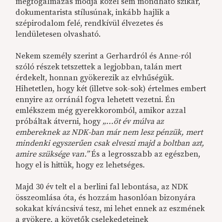
megfogalmazás módja közel sem mondható szikár,
dokumentarista stílusúnak, inkább hajlik a
szépirodalom felé, rendkívül élvezetes és
lendületesen olvasható.
Nekem személy szerint a Gerhardról és Anne-ról
szóló részek tetszettek a legjobban, talán mert
érdekelt, honnan gyökerezik az elvhűségük.
Hihetetlen, hogy két (illetve sok-sok) értelmes embert
ennyire az orránál fogva lehetett vezetni. Én
emlékszem még gyerekkoromból, amikor azzal
próbáltak átverni, hogy
„...öt év múlva az
embereknek az NDK-ban már nem lesz pénzük, mert
mindenki egyszerűen csak elveszi majd a boltban azt,
amire szüksége van.”
És a legrosszabb az egészben,
hogy el is hittük, hogy ez lehetséges.
Majd 30 év telt el a berlini fal lebontása, az NDK
összeomlása óta, és hozzám hasonlóan bizonyára
sokakat kíváncsivá tesz, mi lehet ennek az eszmének
a gyökere, a követők cselekedeteinek