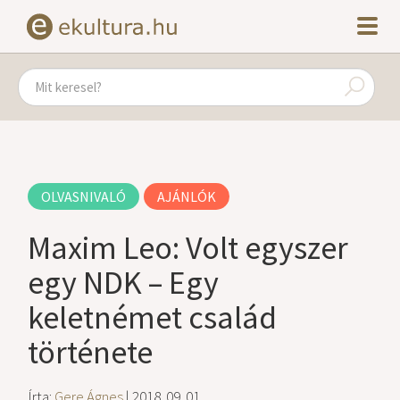
OLVASNIVALÓ
AJÁNLÓK
Maxim Leo: Volt egyszer
egy NDK – Egy
keletnémet család
története
Írta:
Gere Ágnes
| 2018. 09. 01.