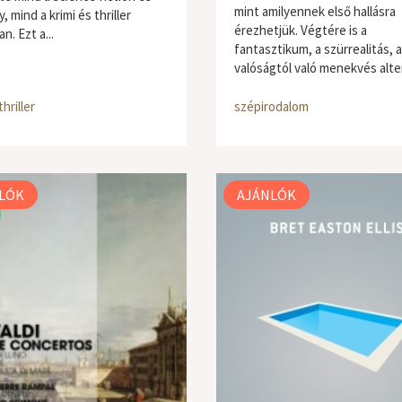
mint amilyennek első hallásra
, mind a krimi és thriller
érezhetjük. Végtére is a
n. Ezt a...
fantasztikum, a szürrealitás, a
valóságtól való menekvés alter
thriller
szépirodalom
LÓK
AJÁNLÓK