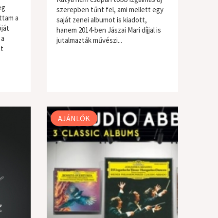
eg
szerepben tűnt fel, ami mellett egy
ttam a
saját zenei albumot is kiadott,
ját
hanem 2014-ben Jászai Mari díjjal is
 a
jutalmazták művészi...
tt
AJÁNLÓK