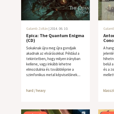
Galamb Zoltán
| 2014. 06. 10.
Galamb
Epica: The Quantum Enigma
Anton
(CD)
Conc
Sokaknak újra meg újra gondjaik
A hang
akadnak az elvárásokkal. Például a
jelenl
tekintetben, hogy milyen irányban
hihetn
kellene, vagy inkább lehetne
belül 
elmozdulnia és továbblépnie a
és a z
szimfonikus metal képviselőinek....
mellet
hard / heavy
klassz