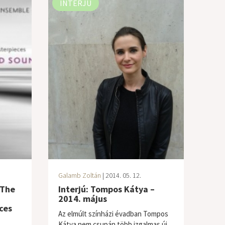
INTERJÚ
Galamb Zoltán
| 2014. 05. 12.
 The
Interjú: Tompos Kátya –
2014. május
ces
Az elmúlt színházi évadban Tompos
Kátya nem csupán több izgalmas új