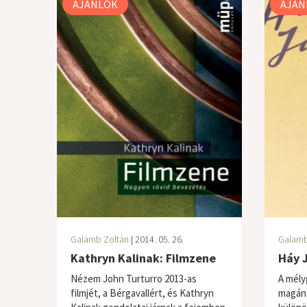
AJÁNLÓK
AJÁN
Galamb Zoltán
| 2014. 05. 26.
Galamb
Kathryn Kalinak: Filmzene
Háy J
Nézem John Turturro 2013-as
A mély
filmjét, a Bérgavallért, és Kathryn
magána