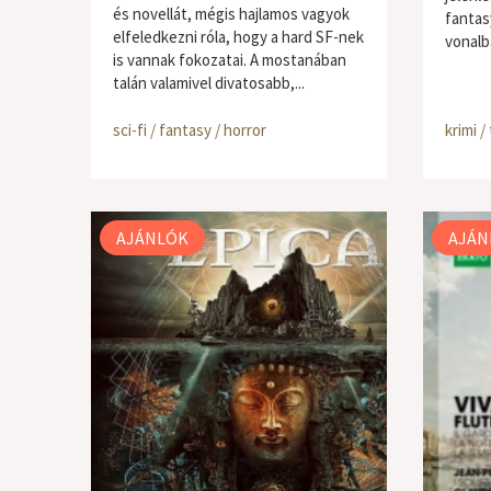
és novellát, mégis hajlamos vagyok
fantasy
elfeledkezni róla, hogy a hard SF-nek
vonalba
is vannak fokozatai. A mostanában
talán valamivel divatosabb,...
sci-fi / fantasy / horror
krimi / 
AJÁNLÓK
AJÁN