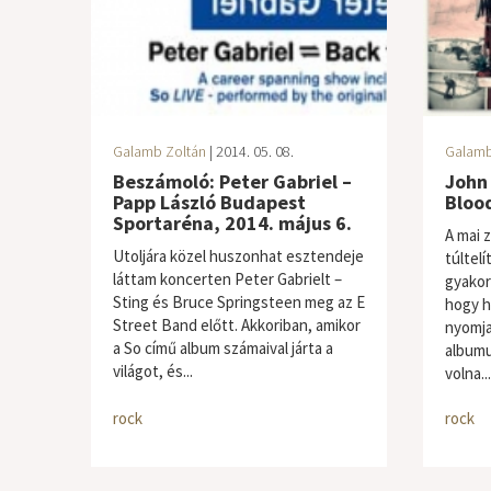
Galamb Zoltán
| 2014. 05. 08.
Galamb
Beszámoló: Peter Gabriel –
John 
Papp László Budapest
Bloo
Sportaréna, 2014. május 6.
A mai 
Utoljára közel huszonhat esztendeje
túltelí
láttam koncerten Peter Gabrielt –
gyakor
Sting és Bruce Springsteen meg az E
hogy h
Street Band előtt. Akkoriban, amikor
nyomja
a So című album számaival járta a
albumu
világot, és...
volna...
rock
rock