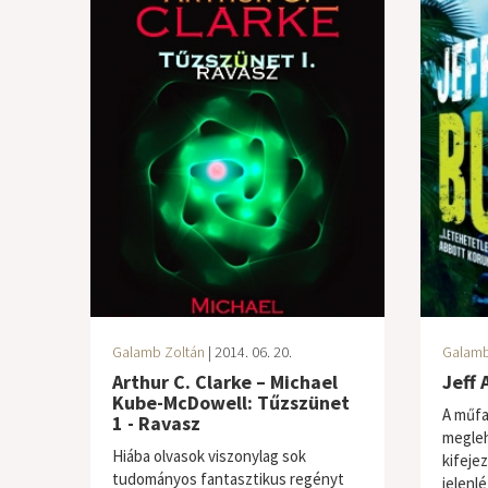
Galamb Zoltán
| 2014. 06. 20.
Galamb
Arthur C. Clarke – Michael
Jeff 
Kube-McDowell: Tűzszünet
A műfa
1 - Ravasz
megleh
Hiába olvasok viszonylag sok
kifeje
tudományos fantasztikus regényt
jelenlé