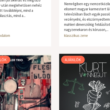
sen jól sikerült és megrázó
Nemrégiben egy nemzetközil
 után meglehetősen nehéz
elismert magyar karmestert lá
tt továbblépni, mind a
televízióban Bach egyik passió
lasztás, mind a...
vezényelni, és elszörnyedtem
mahleri dimenziókig feldúsíto
nagyzenekaron és kóruson,...
odalom
klasszikus zene
LÓK
AJÁNLÓK