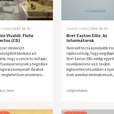
 Zoltán
| 2014. 06. 07.
Galamb Zoltán
| 2014. 06. 01.
io Vivaldi: Flute
Bret Easton Ellis: Az
ertos (CD)
informátorok
szer mindenütt
Nem kell hozzá komolyabb iro
évőségéből kiindulva azt
tájékozottság, hogy megállapí
énk, hogy a concerto műfaján
Bret Easton Ellis eddigi egyet
a fuvolaversenynek a hegedűre
novelláskötete viszi tovább
ongorára komponált darabok
legkövetkezetesebben a nyol
t meglehetősen prominens...
évek amerikai minimalizmusát,.
ikus zene
szépirodalom