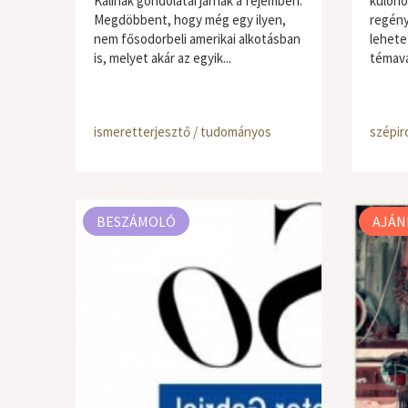
Kalinak gondolatai járnak a fejemben.
különö
Megdöbbent, hogy még egy ilyen,
regény
nem fősodorbeli amerikai alkotásban
lehete
is, melyet akár az egyik...
témavá
ismeretterjesztő / tudományos
szépir
BESZÁMOLÓ
AJÁN