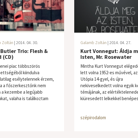
 Zoltán
| 2014. 04. 30.
Galamb Zoltán
| 2014. 04. 27.
Butler Trio: Flesh &
Kurt Vonnegut: Áldja m
d (CD)
Isten, Mr. Rosewater
zenei piac többszörös
Mintha Kurt Vonnegut eléged
tettségéből kiindulva
lett volna 1952-es művével, az
latilag esélytelennek érzem,
Utópia 14-gyel, és újra
a a főszerkesztőnk nem
nekiveselkedett volna egyik 
 a kezembe a legújabb
témájának, az elértéktelened
kat, valaha is találkoztam
kiüresedett lelkekkel benépesí
szépirodalom