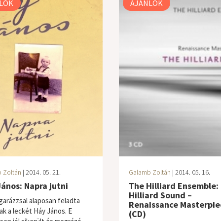
LÓK
AJÁNLÓK
 Zoltán
| 2014. 05. 21.
Galamb Zoltán
| 2014. 05. 16.
ános: Napra jutni
The Hilliard Ensemble:
Hilliard Sound –
garázzsal alaposan feladta
Renaissance Masterpie
k a leckét Háy János. E
(CD)