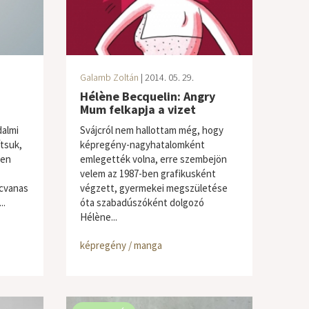
Galamb Zoltán
| 2014. 05. 29.
Hélène Becquelin: Angry
Mum felkapja a vizet
dalmi
Svájcról nem hallottam még, hogy
tsuk,
képregény-nagyhatalomként
len
emlegették volna, erre szembejön
velem az 1987-ben grafikusként
cvanas
végzett, gyermekei megszületése
..
óta szabadúszóként dolgozó
Hélène...
képregény / manga