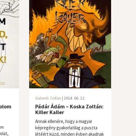
Galamb Zoltán
| 2014. 06. 12.
kolom
Pádár Ádám – Koska Zoltán:
Killer Kaller
Annak ellenére, hogy a magyar
em
képregény gyakorlatilag a puszta
olat,
létéért küzd, minden évben akadnak