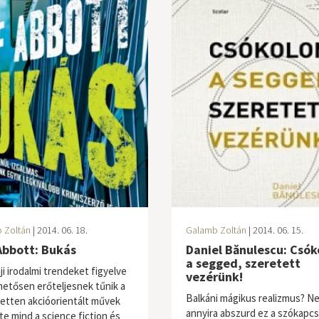
 Zoltán
| 2014. 06. 18.
Galamb Zoltán
| 2014. 06. 15.
Abbott: Bukás
Daniel Bănulescu: Csó
a segged, szeretett
ji irodalmi trendeket figyelve
vezérünk!
etősen erőteljesnek tűnik a
Balkáni mágikus realizmus? N
zetten akcióorientált művek
annyira abszurd ez a szókapcs
te mind a science fiction és