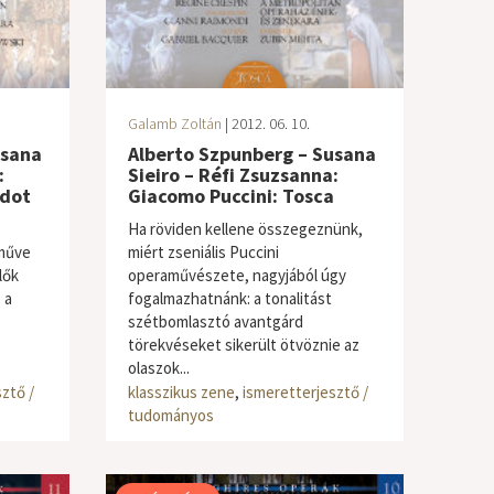
Galamb Zoltán
| 2012. 06. 10.
usana
Alberto Szpunberg – Susana
:
Sieiro – Réfi Zsuzsanna:
ndot
Giacomo Puccini: Tosca
Ha röviden kellene összegeznünk,
műve
miért zseniális Puccini
lők
operaművészete, nagyjából úgy
 a
fogalmazhatnánk: a tonalitást
szétbomlasztó avantgárd
törekvéseket sikerült ötvöznie az
olaszok...
ztő /
klasszikus zene
,
ismeretterjesztő /
tudományos