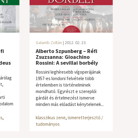
Galamb Zoltán
| 2012. 02. 23.
fi
Alberto Szpunberg – Réfi
Zsuzsanna: Gioachino
deus
Rossini: A sevillai borbély
Rossini leghíresebb vígoperájának
árólag
1957-es londoni felvétele több
t,
értelemben is történelminek
k
mondható. Egyrészt e szereplői
rti
gárdát és értelmezést ismerve
rodalom
minden más előadást kénytelenek...
os
,
klasszikus zene
,
ismeretterjesztő /
tudományos