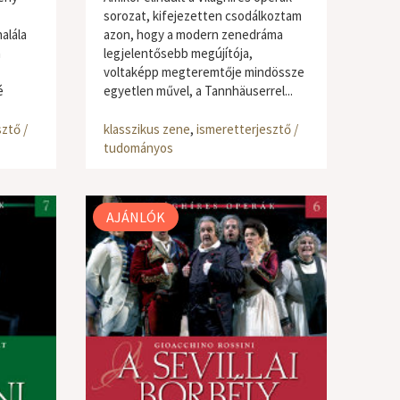
sorozat, kifejezetten csodálkoztam
alála
azon, hogy a modern zenedráma
a
legjelentősebb megújítója,
voltaképp megteremtője mindössze
é
egyetlen művel, a Tannhäuserrel...
ztő /
klasszikus zene
,
ismeretterjesztő /
tudományos
AJÁNLÓK