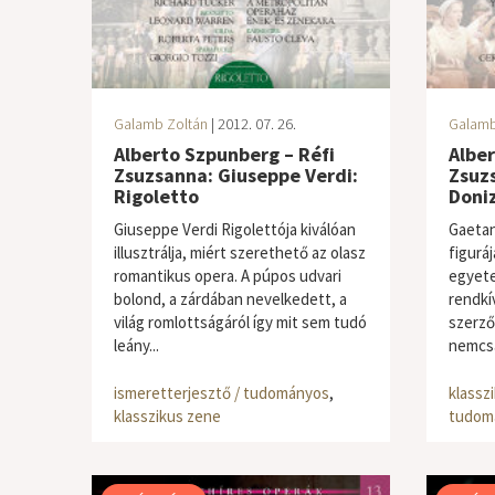
Galamb Zoltán
| 2012. 07. 26.
Galamb
Alberto Szpunberg – Réfi
Alber
Zsuzsanna: Giuseppe Verdi:
Zsuz
Rigoletto
Doniz
Giuseppe Verdi Rigolettója kiválóan
Gaetan
illusztrálja, miért szerethető az olasz
figuráj
romantikus opera. A púpos udvari
egyete
bolond, a zárdában nevelkedett, a
rendkí
világ romlottságáról így mit sem tudó
szerző 
leány...
nemcsa
ismeretterjesztő / tudományos
,
klassz
klasszikus zene
tudom