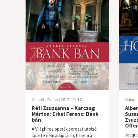
Galamb Zoltán
| 2012. 10. 17.
Galamb
Réfi Zsuzsanna – Karczag
Alber
Márton: Erkel Ferenc: Bánk
Susan
bán
Zsuz
Offe
A Világhíres operák sorozat utolsó
Jacque
kötete nem adaptáció, hanem a