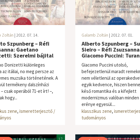
 Zoltán
| 2012. 07. 14.
Galamb Zoltán
| 2012. 07. 01.
to Szpunberg – Réfi
Alberto Szpunberg – S
sanna: Gaetano
Sieiro – Réfi Zsuzsanna
etti: Szerelmi bájital
Giacomo Puccini: Tura
o Donizetti különleges
Giacomo Puccini utolsó,
a az itáliai, no meg persze az
befejezetlenül maradt remek
mes muzsika történetének. A
nem véletlenül az operakedve
vül termékeny dalszínházi
egyik kedvence, hiszen benne
– csak operából 71-et írt! –,
késő romantika és a kifejlett
k hogy...
modernizmus valóban minden
erénye egyesül....
ikus zene
,
ismeretterjesztő /
klasszikus zene
,
ismeretterjes
ányos
tudományos