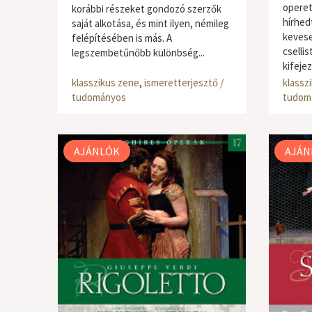
operett
korábbi részeket gondozó szerzők
hírhed
saját alkotása, és mint ilyen, némileg
kevese
felépítésében is más. A
cselli
legszembetűnőbb különbség...
kifejez
klasszikus zene
,
ismeretterjesztő /
klassz
tudományos
tudom
AJÁNLÓK
AJÁN