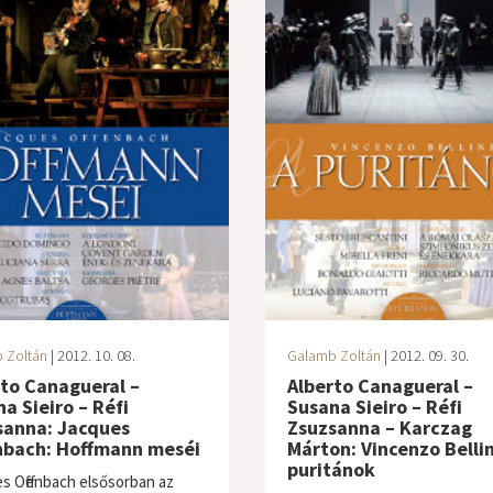
 Zoltán
| 2012. 10. 08.
Galamb Zoltán
| 2012. 09. 30.
to Canagueral –
Alberto Canagueral –
a Sieiro – Réfi
Susana Sieiro – Réfi
sanna: Jacques
Zsuzsanna – Karczag
nbach: Hoffmann meséi
Márton: Vincenzo Bellin
puritánok
s Offenbach elsősorban az