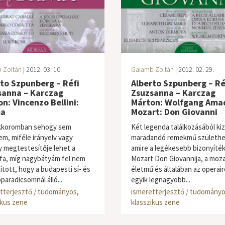
 Zoltán
| 2012. 03. 10.
Galamb Zoltán
| 2012. 02. 29.
to Szpunberg – Réfi
Alberto Szpunberg – Ré
sanna – Karczag
Zsuzsanna – Karczag
n: Vincenzo Bellini:
Márton: Wolfgang Ama
a
Mozart: Don Giovanni
kkoromban sehogy sem
Két legenda találkozásából kiz
em, miféle irányelv vagy
maradandó remekmű születhe
y megtestesítője lehet a
amire a legékesebb bizonyíté
a, míg nagybátyám fel nem
Mozart Don Giovannija, a moza
ított, hogy a budapesti sí- és
életmű és általában az operai
paradicsomnál álló...
egyik legnagyobb...
tterjesztő / tudományos
,
ismeretterjesztő / tudomány
ikus zene
klasszikus zene