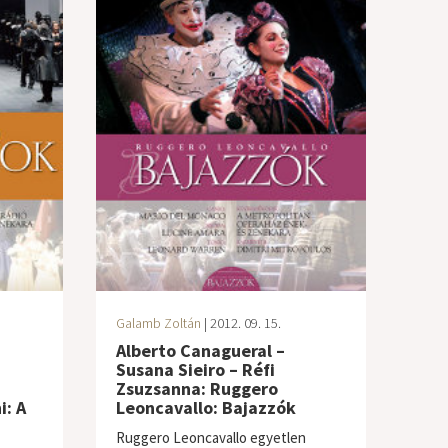
Galamb Zoltán
| 2012. 09. 15.
Alberto Canagueral –
Susana Sieiro – Réfi
Zsuzsanna: Ruggero
i: A
Leoncavallo: Bajazzók
Ruggero Leoncavallo egyetlen