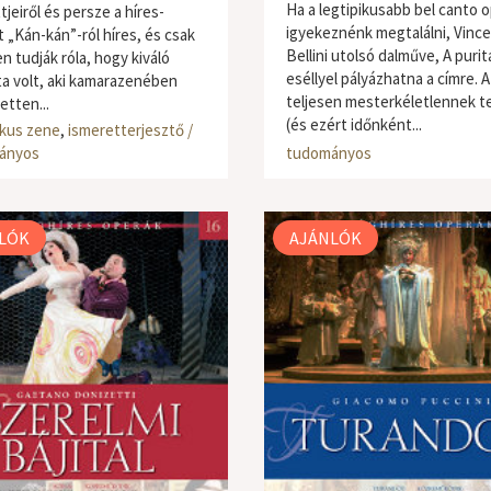
Ha a legtipikusabb bel canto 
jeiről és persze a híres-
igyekeznénk megtalálni, Vinc
t „Kán-kán”-ról híres, és csak
Bellini utolsó dalműve, A purit
n tudják róla, hogy kiváló
eséllyel pályázhatna a címre. A
sta volt, aki kamarazenében
teljesen mesterkéletlennek t
etten...
(és ezért időnként...
ikus zene
,
ismeretterjesztő /
klasszikus zene
,
ismeretterjes
ányos
tudományos
LÓK
AJÁNLÓK