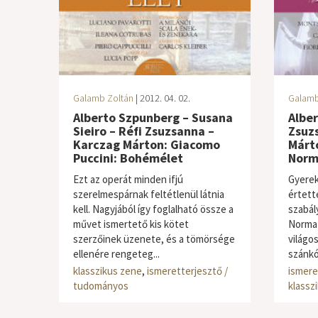
Galamb Zoltán
| 2012. 04. 02.
Galamb
Alberto Szpunberg – Susana
Alber
Sieiro – Réfi Zsuzsanna –
Zsuz
Karczag Márton: Giacomo
Márto
Puccini: Bohémélet
Norm
Ezt az operát minden ifjú
Gyere
szerelmespárnak feltétlenül látnia
értett
kell. Nagyjából így foglalható össze a
szabál
művet ismertető kis kötet
Normaf
szerzőinek üzenete, és a tömörsége
világos
ellenére rengeteg...
szánkó
klasszikus zene
,
ismeretterjesztő /
ismere
tudományos
klassz