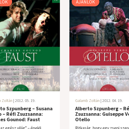
LÓK
AJÁNLÓK
 Zoltán
| 2012. 05. 19.
Galamb Zoltán
| 2012. 04. 19.
rto Szpunberg – Susana
Alberto Szpunberg – Ré
o – Réfi Zsuzsanna:
Zsuzsanna: Guiseppe Ve
les Gounod: Faust
Otello
az egész világ” – énekli
Ritkaság, hogy egy zseni sze