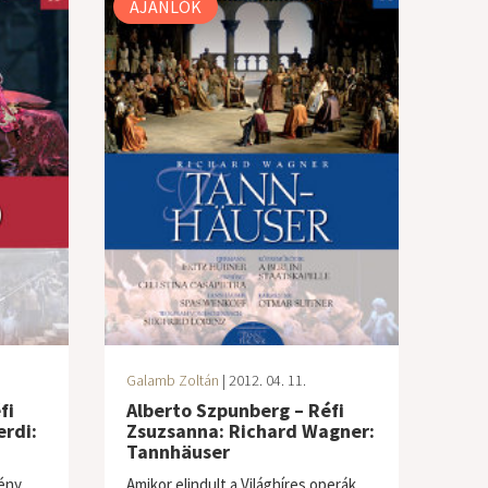
AJÁNLÓK
Galamb Zoltán
| 2012. 04. 11.
fi
Alberto Szpunberg – Réfi
rdi:
Zsuzsanna: Richard Wagner:
Tannhäuser
rény
Amikor elindult a Világhíres operák