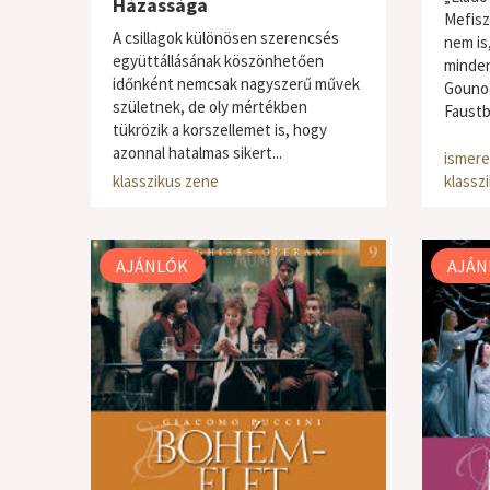
Házassága
Mefisz
A csillagok különösen szerencsés
nem is,
együttállásának köszönhetően
minden
időnként nemcsak nagyszerű művek
Gounod
születnek, de oly mértékben
Faustbó
tükrözik a korszellemet is, hogy
azonnal hatalmas sikert...
ismeretterjesztő / tudományos
,
ismere
klasszikus zene
klassz
AJÁNLÓK
AJÁN