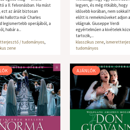
tó a II. felvonásban. Ha mást
legyen, és még ritkább, hogy
 ezt az áriát biztosan
idősebb korában, nem sokkal h
ki hallotta már Charles
előtt is remekműveket adjon 
 legismertebb operájából, a
világnak. Giuseppe Verdi
l, habár a...
egyértelműen a kivételek köz
tartozik,...
tterjesztő / tudományos
,
klasszikus zene
,
ismeretterjes
ikus zene
tudományos
LÓK
AJÁNLÓK