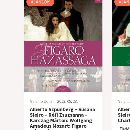
AJÁNLÓK
AJÁN
Galamb Zoltán
| 2012. 05. 28.
Galamb
Alberto Szpunberg – Susana
Albe
Sieiro – Réfi Zsuzsanna –
Sieir
Karczag Márton: Wolfgang
Char
Amadeus Mozart: Figaro
„Eladó 