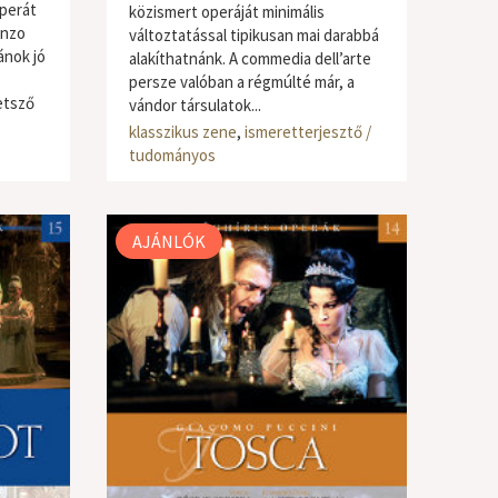
operát
közismert operáját minimális
enzo
változtatással tipikusan mai darabbá
ánok jó
alakíthatnánk. A commedia dell’arte
persze valóban a régmúlté már, a
etsző
vándor társulatok...
ztő /
klasszikus zene
,
ismeretterjesztő /
tudományos
AJÁNLÓK