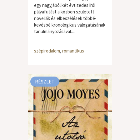
egy nagyjából két évtizedes írói
pályafutást a közben született
novellák és elbeszélések többé-
kevésbé kronologikus válogatásának
tanulmányozásával....
szépirodalom
,
romantikus
RÉSZLET