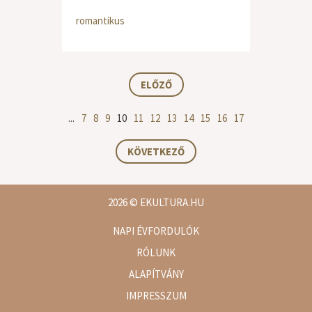
romantikus
ELŐZŐ
...
7
8
9
10
11
12
13
14
15
16
17
KÖVETKEZŐ
2026
© EKULTURA.HU
NAPI ÉVFORDULÓK
RÓLUNK
ALAPÍTVÁNY
IMPRESSZUM