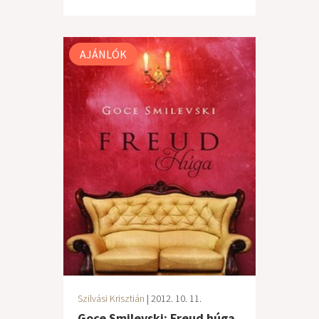
AJÁNLÓK
Szilvási Krisztián
| 2012. 10. 11.
Goce Smilevski: Freud húga