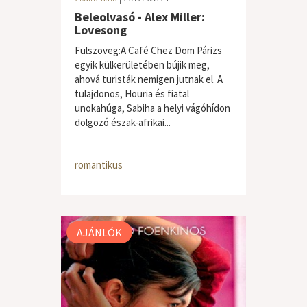
Beleolvasó - Alex Miller:
Lovesong
Fülszöveg:A Café Chez Dom Párizs
egyik külkerületében bújik meg,
ahová turisták nemigen jutnak el. A
tulajdonos, Houria és fiatal
unokahúga, Sabiha a helyi vágóhídon
dolgozó észak-afrikai...
romantikus
AJÁNLÓK