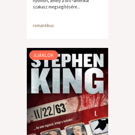
nyomon, amely a brit–amerikai
szakasz megsegítésére...
romantikus
AJÁNLÓK