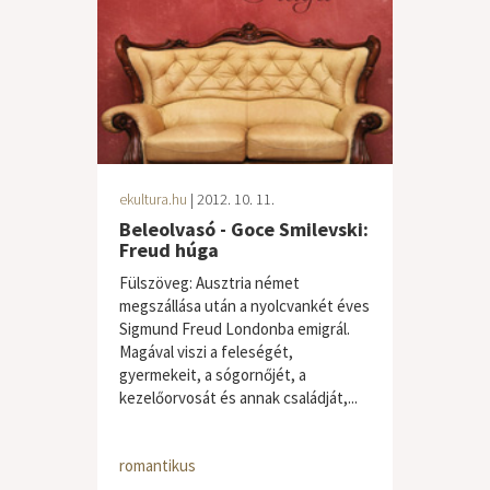
ekultura.hu
| 2012. 10. 11.
Beleolvasó - Goce Smilevski:
Freud húga
Fülszöveg: Ausztria német
megszállása után a nyolcvankét éves
Sigmund Freud Londonba emigrál.
Magával viszi a feleségét,
gyermekeit, a sógornőjét, a
kezelőorvosát és annak családját,...
romantikus