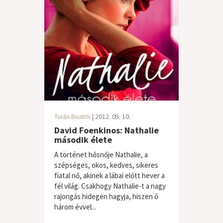
Turán Beatrix
| 2012. 09. 10.
David Foenkinos: Nathalie
második élete
A történet hősnője Nathalie, a
szépséges, okos, kedves, sikeres
fiatal nő, akinek a lábai előtt hever a
fél világ. Csakhogy Nathalie-t a nagy
rajongás hidegen hagyja, hiszen ő
három évvel...