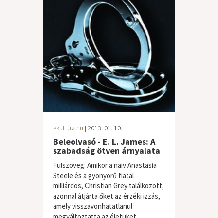
ekultura.hu
| 2013. 01. 10.
Beleolvasó - E. L. James: A
szabadság ötven árnyalata
Fülszöveg: Amikor a naiv Anastasia
Steele és a gyönyörű fiatal
milliárdos, Christian Grey találkozott,
azonnal átjárta őket az érzéki izzás,
amely visszavonhatatlanul
megváltoztatta az életüket....