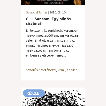
Galgóczi Tamás
| 2016. 08. 10.
C. J. Sansom: Egy bűnös
siralmai
Emlékszem, középiskolás koromban
nagyon meglepődtem, amikor olyan
véleményt olvastam, miszerint az
elmúlt háromezer évben igazából
nagy változás nem történt az
emberiség életében, még...
háborús / történelmi
,
krimi / thriller
RÉSZLET