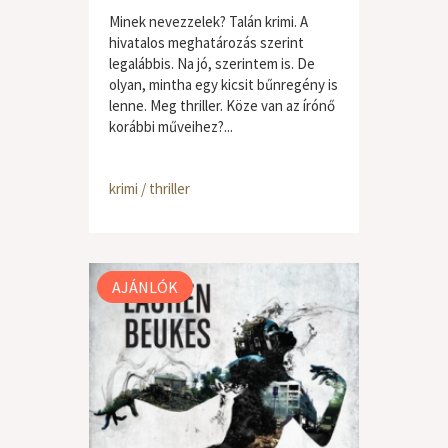
Minek nevezzelek? Talán krimi. A
hivatalos meghatározás szerint
legalábbis. Na jó, szerintem is. De
olyan, mintha egy kicsit bűnregény is
lenne. Meg thriller. Köze van az írónő
korábbi műveihez?...
krimi / thriller
AJÁNLÓK