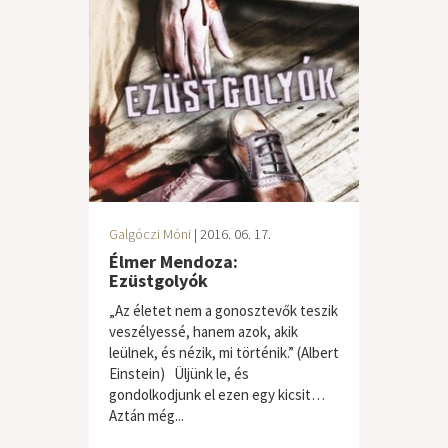
Galgóczi Móni
| 2016. 06. 17.
Élmer Mendoza:
Ezüstgolyók
„Az életet nem a gonosztevők teszik
veszélyessé, hanem azok, akik
leülnek, és nézik, mi történik.” (Albert
Einstein) Üljünk le, és
gondolkodjunk el ezen egy kicsit…
Aztán még...