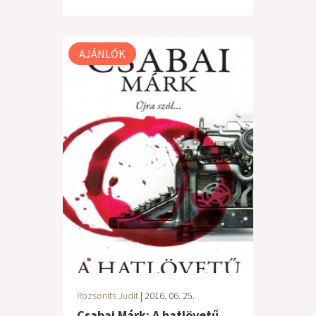
AJÁNLÓK
Rozsonits Judit
| 2016. 06. 25.
Csabai Márk: A hatlövetű