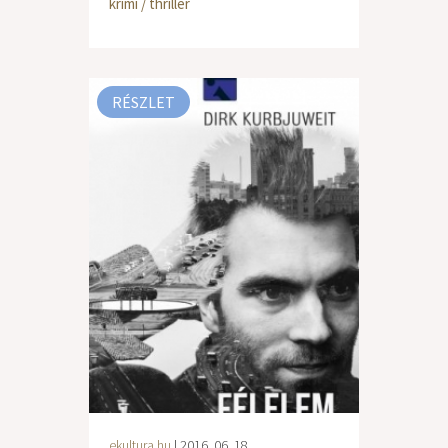
krimi / thriller
RÉSZLET
ekultura.hu
| 2016. 06. 18.