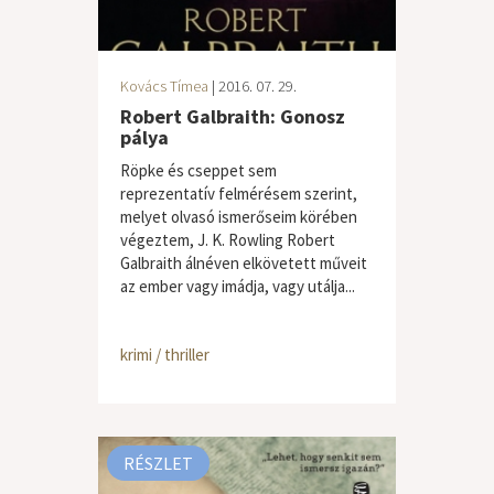
Kovács Tímea
| 2016. 07. 29.
Robert Galbraith: Gonosz
pálya
Röpke és cseppet sem
reprezentatív felmérésem szerint,
melyet olvasó ismerőseim körében
végeztem, J. K. Rowling Robert
Galbraith álnéven elkövetett műveit
az ember vagy imádja, vagy utálja...
krimi / thriller
RÉSZLET