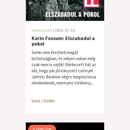
Vörös Eszter
| 2016. 07. 16.
Karin Fossum: Elszabadul a
pokol
Senki sem érezheti magát
biztonságban, és milyen sokan még
csak nem is sejtik! Elérkezett hát az
idő, hogy pár jól irányzott csínnyel
Johnny Beskow végre megmutassa
mindenkinek, mennyire törékeny,...
krimi / thriller
AJÁNLÓK