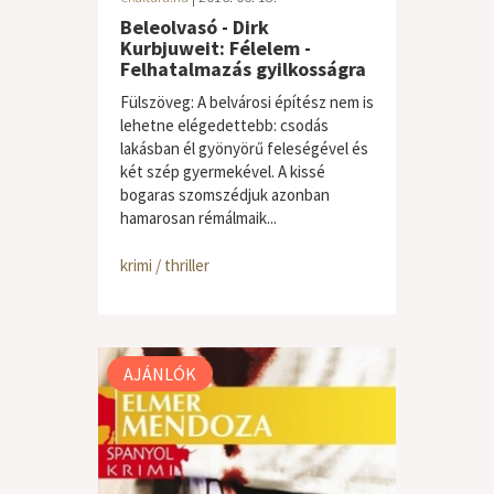
Beleolvasó - Dirk
Kurbjuweit: Félelem -
Felhatalmazás gyilkosságra
Fülszöveg: A belvárosi építész nem is
lehetne elégedettebb: csodás
lakásban él gyönyörű feleségével és
két szép gyermekével. A kissé
bogaras szomszédjuk azonban
hamarosan rémálmaik...
krimi / thriller
AJÁNLÓK