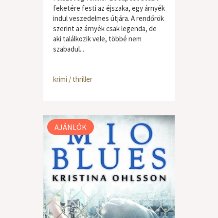
feketére festi az éjszaka, egy árnyék
indul veszedelmes útjára. A rendőrök
szerint az árnyék csak legenda, de
aki találkozik vele, többé nem
szabadul...
krimi / thriller
AJÁNLÓK