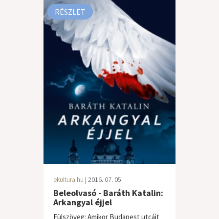
RÉSZLET
ekultura.hu
| 2016. 07. 05.
Beleolvasó - Baráth Katalin:
Arkangyal éjjel
Fülszöveg: Amikor Budapest utcáit