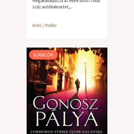
megakadályozza az előre látott több
száz autóbalesetet,...
krimi / thriller
AJÁNLÓK