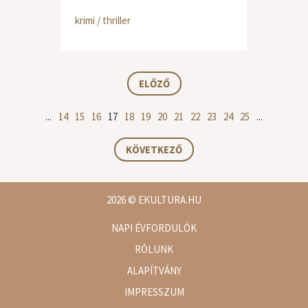
krimi / thriller
ELŐZŐ
...
14
15
16
17
18
19
20
21
22
23
24
25
...
KÖVETKEZŐ
2026
© EKULTURA.HU
NAPI ÉVFORDULÓK
RÓLUNK
ALAPÍTVÁNY
IMPRESSZUM