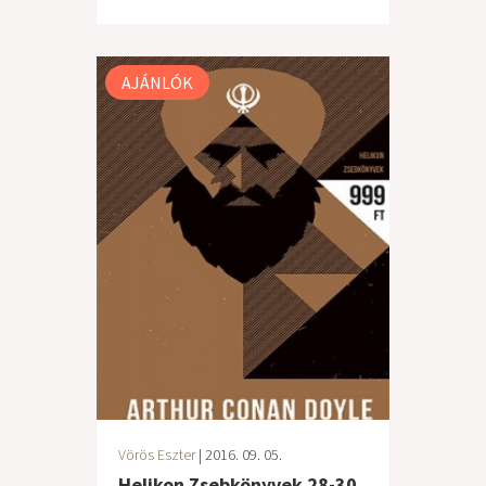
AJÁNLÓK
Vörös Eszter
| 2016. 09. 05.
Helikon Zsebkönyvek 28-30.