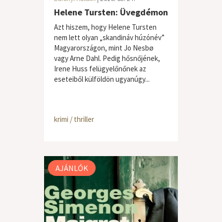
Helene Tursten: Üvegdémon
Azt hiszem, hogy Helene Tursten
nem lett olyan „skandináv húzónév”
Magyarországon, mint Jo Nesbø
vagy Arne Dahl. Pedig hősnőjének,
Irene Huss felügyelőnőnek az
eseteiből külföldön ugyanúgy...
krimi / thriller
AJÁNLÓK