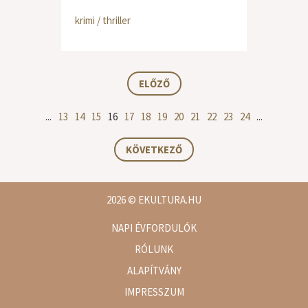
krimi / thriller
ELŐZŐ
...
13
14
15
16
17
18
19
20
21
22
23
24
...
KÖVETKEZŐ
2026
© EKULTURA.HU
NAPI ÉVFORDULÓK
RÓLUNK
ALAPÍTVÁNY
IMPRESSZUM