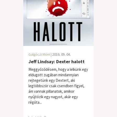
Galgóczi Móni
| 2016. 09. 04.
Jeff Lindsay: Dexter halott
Meggyőződésem, hogy a lelkünk egy
eldugott zugában mindannyian
rejtegetünk egy Dextert, aki
legtöbbször csak csendben figyel,
ám vannak pillanatok, amikor
nyújtózik egy nagyot, akár egy
régóta...