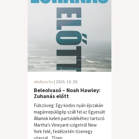
ekultura.hu
| 2016. 10. 20.
Beleolvasó – Noah Hawley:
Zuhanás előtt
Fülszöveg: Egy ködös nyári éjszakán
magánrepülőgép száll fel az Egyesült
Államok keleti partvidékéhez tartozó
Martha’s Vineyard-szigetről New
York felé, fedélzetén tizenegy
utassal. Tízen...