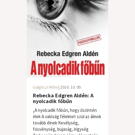
Galgóczi Móni
| 2016. 10. 09.
Rebecka Edgren Aldén: A
nyolcadik főbűn
„A nyolcadik főbűn, hogy őszintén
élek A valóság félelmet szül az álmok
tovább élnek Kevélység,
fösvénység, bujaság, irigység