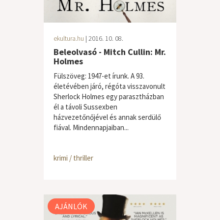
ekultura.hu
| 2016. 10. 08.
Beleolvasó - Mitch Cullin: Mr.
Holmes
Fülszöveg: 1947-et írunk. A 93.
életévében járó, régóta visszavonult
Sherlock Holmes egy parasztházban
él a távoli Sussexben
házvezetőnőjével és annak serdülő
fiával. Mindennapjaiban...
krimi / thriller
AJÁNLÓK