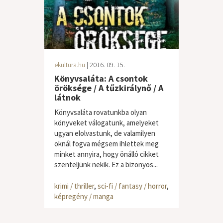
ekultura.hu
| 2016. 09. 15.
Könyvsaláta: A csontok
öröksége / A tűzkirálynő / A
látnok
Könyvsaláta rovatunkba olyan
könyveket válogatunk, amelyeket
ugyan elolvastunk, de valamilyen
oknál fogva mégsem ihlettek meg
minket annyira, hogy önálló cikket
szenteljünk nekik. Ez a bizonyos...
krimi / thriller
,
sci-fi / fantasy / horror
,
képregény / manga