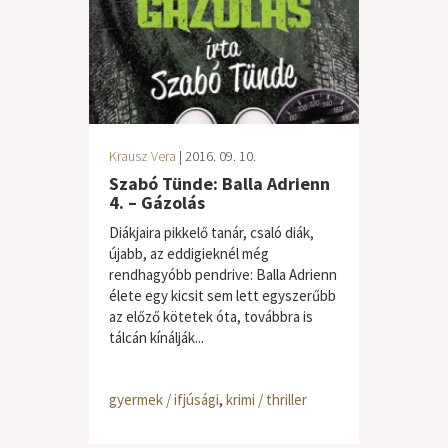
Krausz Vera
| 2016. 09. 10.
Szabó Tünde: Balla Adrienn
4. – Gázolás
Diákjaira pikkelő tanár, csaló diák,
újabb, az eddigieknél még
rendhagyóbb pendrive: Balla Adrienn
élete egy kicsit sem lett egyszerűbb
az előző kötetek óta, továbbra is
tálcán kínálják...
gyermek / ifjúsági
,
krimi / thriller