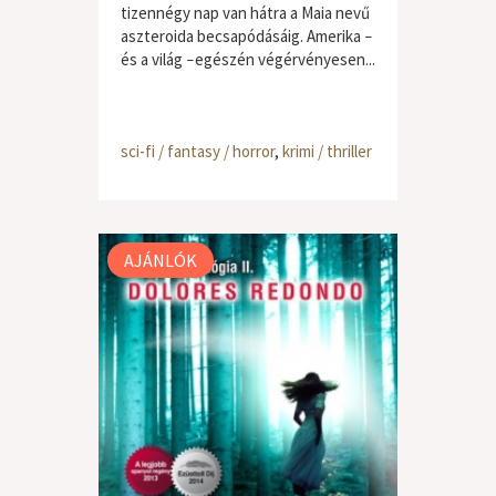
tizennégy nap van hátra a Maia nevű
aszteroida becsapódásáig. Amerika ‒
és a világ ‒egészén végérvényesen...
sci-fi / fantasy / horror
,
krimi / thriller
AJÁNLÓK