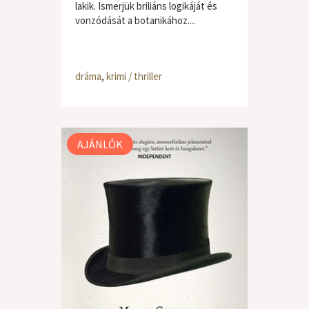
lakik. Ismerjük briliáns logikáját és
vonzódását a botanikához....
dráma
,
krimi / thriller
AJÁNLÓK