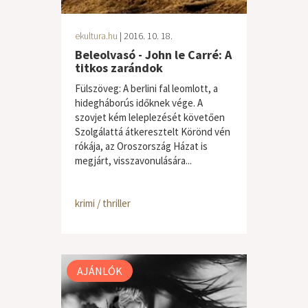
ekultura.hu
| 2016. 10. 18.
Beleolvasó - John le Carré: A
titkos zarándok
Fülszöveg: A berlini fal leomlott, a
hidegháborús időknek vége. A
szovjet kém leleplezését követően
Szolgálattá átkeresztelt Körönd vén
rókája, az Oroszország Házat is
megjárt, visszavonulására...
krimi / thriller
AJÁNLÓK