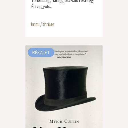
Torkosság, harag, jóra való restség
Én vagyok...
krimi / thriller
RÉSZLET