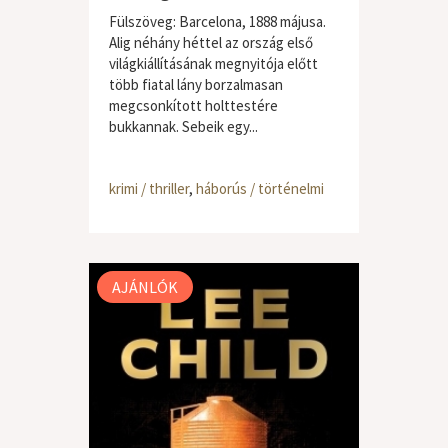
Fülszöveg: Barcelona, 1888 májusa.
Alig néhány héttel az ország első
világkiállításának megnyitója előtt
több fiatal lány borzalmasan
megcsonkított holttestére
bukkannak. Sebeik egy...
krimi / thriller
,
háborús / történelmi
AJÁNLÓK