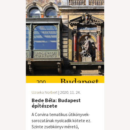
Uzseka Norbert
| 2020. 11. 24.
Bede Béla: Budapest
építészete
A ​Corvina tematikus útikönyvek-
sorozatának nyolcadik kötete ez.
Szinte zsebkönyv méretű,