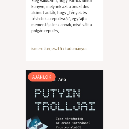
Elég valószínű, hogy Patrick Smith
könyve, melynek azt a beszédes
alcímet adták, hogy „Tények és
tévhitek a repülésről”, egyfajta
mementója lesz annak, mivé vált a
polgári repülés,...
ismeretterjesztő / tudományos
AJÁNLÓK