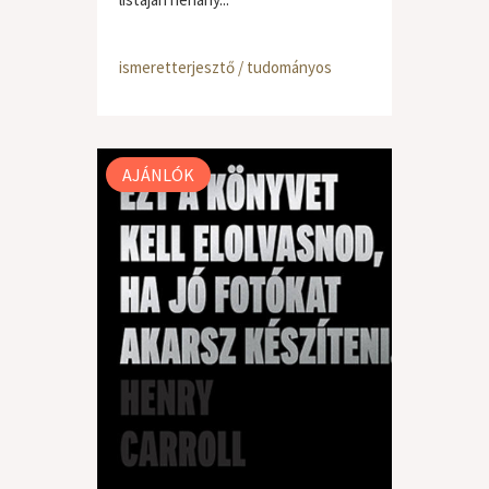
ismeretterjesztő / tudományos
AJÁNLÓK