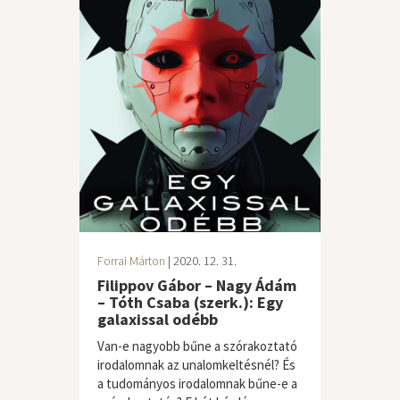
Forrai Márton
| 2020. 12. 31.
Filippov Gábor – Nagy Ádám
– Tóth Csaba (szerk.): Egy
galaxissal odébb
Van-e nagyobb bűne a szórakoztató
irodalomnak az unalomkeltésnél? És
a tudományos irodalomnak bűne-e a