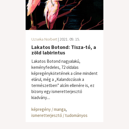
Uzseka Norbert
| 2021. 09. 15.
Lakatos Botond: Tisza-tó, a
zöld labirintus
Lakatos Botond nagyalakú,
keményfedeles, 72 oldalas
képregénykötetének a címe mindent
elárul, még a „Kalandozások a
természetben” alcím ellenére is, ez
bizony egy ismeretterjesztő
kiadvány....
képregény / manga
,
ismeretterjesztő / tudományos