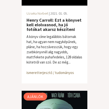
Uzseka Norbert
| 2021. 01. 05.
Henry Carroll: Ezt a könyvet
kell elolvasnod, ha jó
fotókat akarsz készíteni
A könyv címe legalábbis bátornak
hat, ha ugyan nem nagyképűnek,
pláne, ha hozzávesszük, hogy egy
zsebkönyvnél alig nagyobb,
mattfekete puhafedeles, 128 oldalas
kötetről van szó. De az még...
ismeretterjesztő / tudományos
AJÁNLÓK