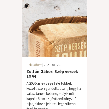
Bak Róbert
| 2021. 01. 22.
Zoltán Gábor: Szép versek
1944
A 2020-as év vége felé többek
között azon gondolkodtam, hogy ha
választanom kellene, melyik mű
kapná tőlem az „évtized könyve”
díjat, akkor a jelöltek legszűkebb
listáján néhány...