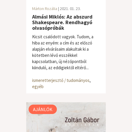
Márton Rozália
| 2021. 01. 23.
Almási Miklós: Az abszurd
Shakespeare. Rendhagyó
olvasópróbák
Kicsit csalódott vagyok. Tudom, a
hiba az enyém: a cím és az előszó
alapján elvárásaim alakultak ki a
kötetben lévő esszékkel
kapcsolatban, új nézőpontból
kiinduló, az eddigiektől eltérő...
ismeretterjesztő / tudományos
,
egyéb
AJÁNLÓK