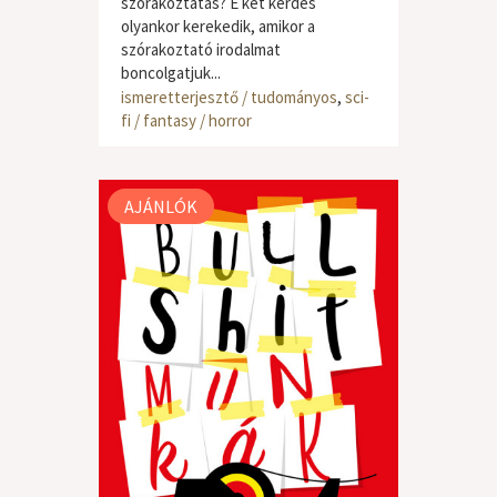
szórakoztatás? E két kérdés
olyankor kerekedik, amikor a
szórakoztató irodalmat
boncolgatjuk...
ismeretterjesztő / tudományos
,
sci-
fi / fantasy / horror
AJÁNLÓK