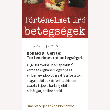
Forrai Márton
| 2021. 05. 18.
Ronald D. Gerste:
Történelmet író betegségek
A „Mi lett volna, ha?” spekulatív
kérdése alighanem egyidős az
emberi gondolkodással. Szinte látom
magam előtt az ősférfit, aki nem
csapta fejbe a barlang előtt
ősbátyját, amikor senki...
ismeretterjesztő / tudományos