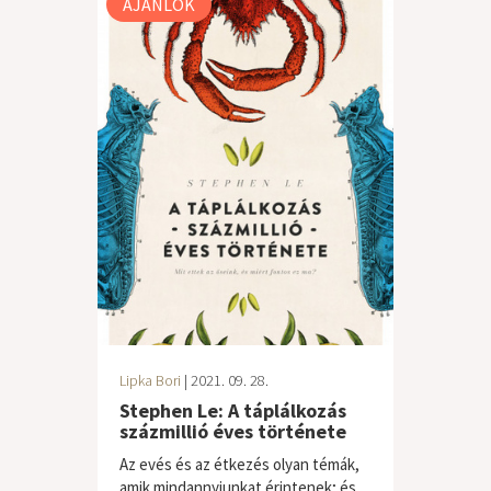
AJÁNLÓK
Lipka Bori
| 2021. 09. 28.
Stephen Le: A táplálkozás
százmillió éves története
Az evés és az étkezés olyan témák,
amik mindannyiunkat érintenek; és