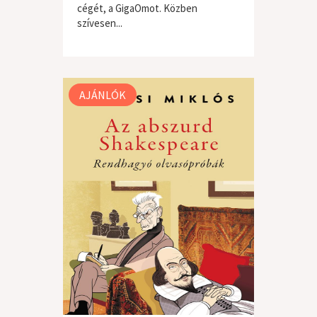
cégét, a GigaOmot. Közben
szívesen...
ismeretterjesztő / tudományos
AJÁNLÓK