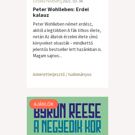
Uzseka Norbert
| 2021. 03. 04.
Peter Wohlleben: Erdei
kalauz
Peter Wohlleben német erdész,
akitől a legtöbben A fák titkos élete,
netán Az állatok érzelmi élete című
könyveket olvasták – mindkettő
jelentős bestseller lett hazánkban is.
Magam sajnos...
ismeretterjesztő / tudományos
AJÁNLÓK