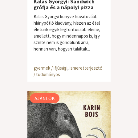
Kalas Györgyi: Sandwich
grófja és a nápolyi pizza
Kalas Györgyi könyve hovatovább
hiánypótló kiadvány, hiszen az étel
életünk egyik legfontosabb eleme,
amellett, hogy mindennapos is, így
szinte nem is gondolunk arra,
honnan van, hogyan találták...
gyermek / ifjúsági
,
ismeretterjesztő
/ tudományos
AJÁNLÓK