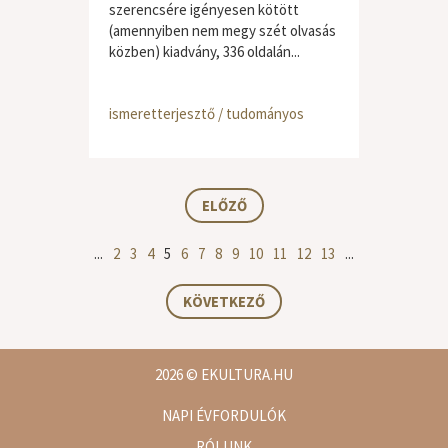
szerencsére igényesen kötött
(amennyiben nem megy szét olvasás
közben) kiadvány, 336 oldalán...
ismeretterjesztő / tudományos
ELŐZŐ
...
2
3
4
5
6
7
8
9
10
11
12
13
...
KÖVETKEZŐ
2026
© EKULTURA.HU
NAPI ÉVFORDULÓK
RÓLUNK