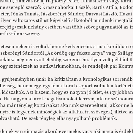
István, Hamvas Béla, Hajnóczy Péter, Tamási Áron vagy Karint
ne szereplő szerző: Krasznahorkai László, Bartis Attila, Bo
éter, Jónás Tamás, Jászberényi Sándor, Darvasi László, Hazai 
 ilyen változatos stílust képviselő alkotóból mindenki megtal
 erejéig (csak néhány esetben van több szöveg ugyanattól az 
eth Gábor-szöveg.
etesen nekem is voltak benne kedvenceim: a már korábban ol
ászberényi Sándortól „Az ördög egy fekete kutya” vagy Szilágy
lyekhez még nem volt eleddig szerencsém. Ilyen volt például K
 hogy szétnézzek az antikváriumokban, és rendeljek pár Kontr
 gyűjteményben (már ha kritizáltam a kronologikus sorrendbe
beliség, hanem egy-egy téma körül csoportosulnak a története
 időszakok. Azt hiszem, hogy ez nagyon jó ötlet, és így jobban
. Ha nagyon akarok negatívumokat keresni, akkor számomra t
(ha már tényleg kortársakat akarunk szerepeltetni, akkor ne 
yire is legyenek minőségiek az általuk írt szövegek), illetve
 olvasható. De ezek tényleg elhanyagolható problémák.
 akinek van gimnazistakorú gyermeke, vagy aki maga is érdeklő