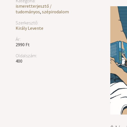
Kategória:
ismeretterjesztő /
tudományos
,
szépirodalom
Szerkesztő:
Király Levente
Ár:
2990 Ft
Oldalszám:
400