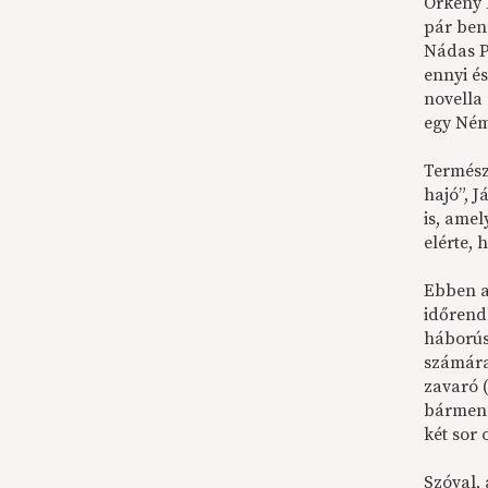
Örkény 
pár ben
Nádas P
ennyi és
novella
egy Ném
Termész
hajó”, J
is, ame
elérte,
Ebben a
időrend
háborús
számára
zavaró 
bármenn
két sor
Szóval,