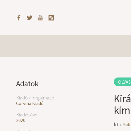
Adatok
OLVAS
Kir
Kiadó / forgalmazó:
Corvina Kiadó
kim
Kiadás éve:
2020
Írta:
Bak