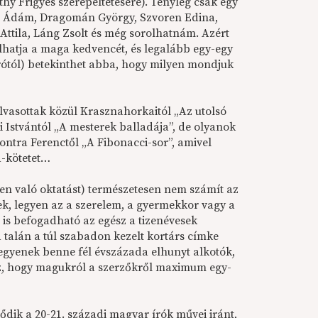
hy Frigyes szerepeltetésére). Tényleg csak egy
dor Ádám, Dragomán György, Szvoren Edina,
Attila, Láng Zsolt és még sorolhatnám. Azért
álhatja a maga kedvencét, és legalább egy-egy
írótól) betekinthet abba, hogy milyen mondjuk
vasottak közül Krasznahorkaitól „Az utolsó
i Istvántól „A mesterek balladája”, de olyanok
ontra Ferenctől „A Fibonacci-sor”, amivel
a-kötetet…
n való oktatást) természetesen nem számít az
k, legyen az a szerelem, a gyermekkor vagy a
 is befogadható az egész a tizenévesek
alán a túl szabadon kezelt kortárs címke
legyenek benne fél évszázada elhunyt alkotók,
 az, hogy magukról a szerzőkről maximum egy-
dik a 20-21. századi magyar írók művei iránt,