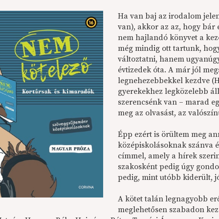
Ha van baj az irodalom jele
van), akkor az az, hogy bár
nem hajlandó könyvet a kez
még mindig ott tartunk, ho
változtatni, hanem ugyanúgy
évtizedek óta. A már jól me
legnehezebbekkel kezdve (H
gyerekekhez legközelebb ál
szerencsénk van – marad egy
meg az olvasást, az valósz
Épp ezért is örültem meg a
középiskolásoknak szánva é
címmel, amely a hírek szeri
szakosként pedig úgy gondo
pedig, mint utóbb kiderült, 
A kötet talán legnagyobb erő
meglehetősen szabadon kezel