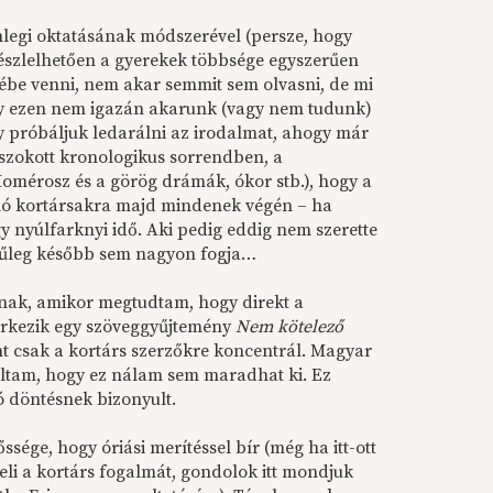
nlegi oktatásának módszerével (persze, hogy
 észlelhetően a gyerekek többsége egyszerűen
ébe venni, nem akar semmit sem olvasni, de mi
gy ezen nem igazán akarunk (vagy nem tudunk)
 próbáljuk ledarálni az irodalmat, ahogy már
gszokott kronologikus sorrendben, a
omérosz és a görög drámák, ókor stb.), hogy a
ló kortársakra majd mindenek végén – ha
 nyúlfarknyi idő. Aki pedig eddig nem szerette
ínűleg később sem nagyon fogja…
nnak, amikor megtudtam, hogy direkt a
rkezik egy szöveggyűjtemény
Nem kötelező
nt csak a kortárs szerzőkre koncentrál. Magyar
ltam, hogy ez nálam sem maradhat ki. Ez
jó döntésnek bizonyult.
ssége, hogy óriási merítéssel bír (még ha itt-ott
i a kortárs fogalmát, gondolok itt mondjuk