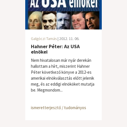
Galgóczi Tamás
| 2012. 11. 06.
Hahner Péter: Az USA
elnökei
Nem hivatalosan már nyár derekán
hallottam a hírt, miszerint Hahner
Péter következő könyve a 2012-es
amerikai elnökválasztás előtt jelenik
meg, és az eddigi elnököket mutatja
be. Megmondom...
ismeretterjesztő / tudományos