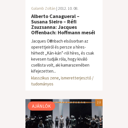
Galamb Zoltán
| 2012. 10. 08.
Alberto Canagueral –
Susana Sieiro – Réfi
Zsuzsanna: Jacques
Offenbach: Hoffmann meséi
Jacques Offenbach elsősorban az
operettjeiről és persze a híres-
hírhedt „Kán-kán”-ról híres, és csak
kevesen tudják róla, hogy kiváló
csellista volt, aki kamarazenében
kifejezetten...
klasszikus zene
,
ismeretterjesztő /
tudományos
AJÁNLÓK