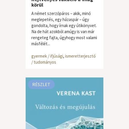
körül
A német szerzőpáros – akik, minő
meglepetés, egy házaspár – úgy
gondolta, hogy írnak egy útikönyvet.
Na de hát azokból amúgy is van már
rengeteg fajta, úgyhogy most valami
másfélét...
gyermek / ifjúsági
,
ismeretterjesztő
/ tudományos
RÉSZLET