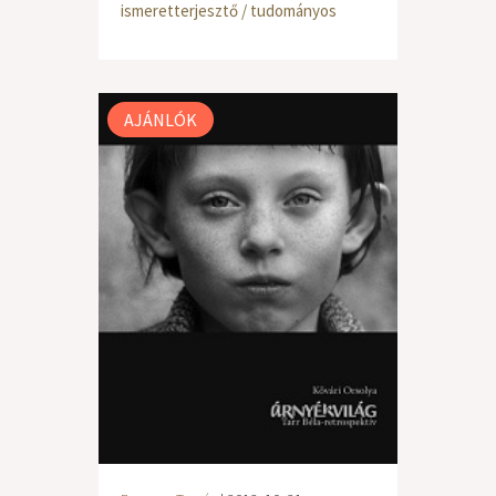
ismeretterjesztő / tudományos
AJÁNLÓK