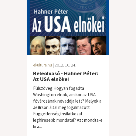
ekultura.hu
| 2012. 10. 24.
Beleolvasó - Hahner Péter:
Az USA elnökei
Fülszöveg:Hogyan fogadta
Washington elnök, amikor az USA
fővárosának névadója lett? Melyek a
Jefferson által megfogalmazott
Függetlenségi nyilatkozat
leghíresebb mondatai? Azt mondta-e
ki a...