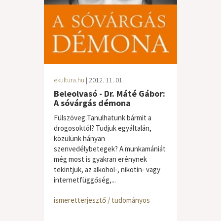
ekultura.hu
| 2012. 11. 01.
Beleolvasó - Dr. Máté Gábor:
A sóvárgás démona
Fülszöveg:Tanulhatunk bármit a
drogosoktól? Tudjuk egyáltalán,
közülünk hányan
szenvedélybetegek? A munkamániát
még most is gyakran erénynek
tekintjük, az alkohol-, nikotin- vagy
internetfüggőség,...
ismeretterjesztő / tudományos