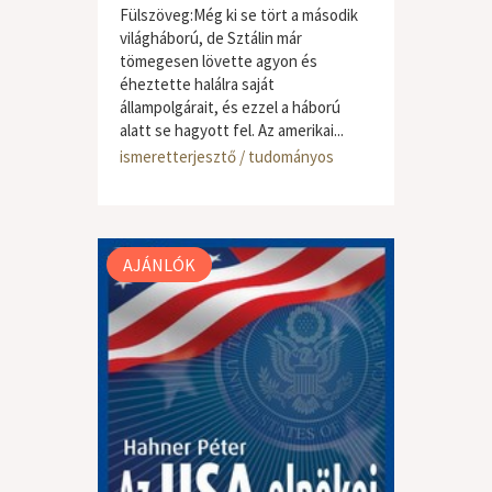
Fülszöveg:Még ki se tört a második
világháború, de Sztálin már
tömegesen lövette agyon és
éheztette halálra saját
állampolgárait, és ezzel a háború
alatt se hagyott fel. Az amerikai...
ismeretterjesztő / tudományos
AJÁNLÓK