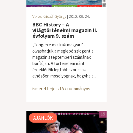
Veres Kristóf György
| 2012. 09. 24.
BBC History – A
világtörténelmi magazin II.
évfolyam 9. szám
„Tengerre osztrák-magyar!”-
olvashatjuk a meglepő szlogent a
magazin szeptemberi számának
borítóján. A történelem iránt
érdeklődők legtöbbször csak
elnézően mosolyognak, hogyha a...
ismeretterjesztő / tudományos
AJÁNLÓK