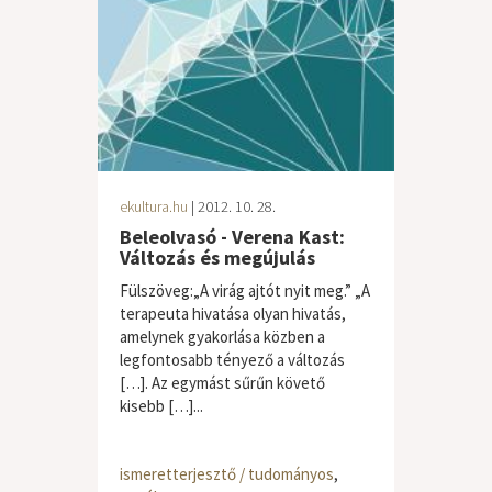
ekultura.hu
| 2012. 10. 28.
Beleolvasó - Verena Kast:
Változás és megújulás
Fülszöveg:„A virág ajtót nyit meg.” „A
terapeuta hivatása olyan hivatás,
amelynek gyakorlása közben a
legfontosabb tényező a változás
[…]. Az egymást sűrűn követő
kisebb […]...
ismeretterjesztő / tudományos
,