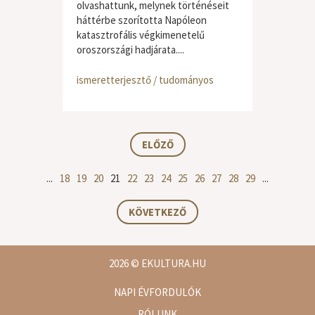
olvashattunk, melynek történéseit
háttérbe szorította Napóleon
katasztrofális végkimenetelű
oroszországi hadjárata....
ismeretterjesztő / tudományos
ELŐZŐ
...
18
19
20
21
22
23
24
25
26
27
28
29
...
KÖVETKEZŐ
2026
© EKULTURA.HU
NAPI ÉVFORDULÓK
RÓLUNK