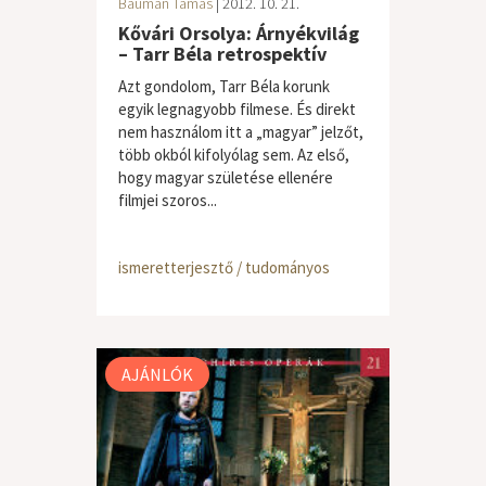
Bauman Tamás
| 2012. 10. 21.
Kővári Orsolya: Árnyékvilág
– Tarr Béla retrospektív
Azt gondolom, Tarr Béla korunk
egyik legnagyobb filmese. És direkt
nem használom itt a „magyar” jelzőt,
több okból kifolyólag sem. Az első,
hogy magyar születése ellenére
filmjei szoros...
ismeretterjesztő / tudományos
AJÁNLÓK