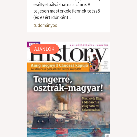
eséllyel pályázhatna a címre. A
teljesen mesterkéletlennek tetsző
(és ezért időnként...
klasszikus zene
,
ismeretterjesztő /
tudományos
AJÁNLÓK