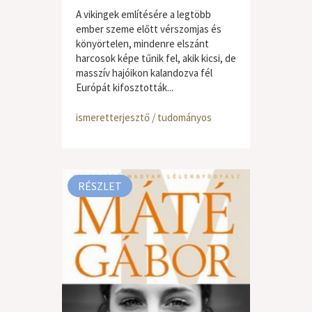
A vikingek említésére a legtöbb
ember szeme előtt vérszomjas és
könyörtelen, mindenre elszánt
harcosok képe tűnik fel, akik kicsi, de
masszív hajóikon kalandozva fél
Európát kifosztották...
ismeretterjesztő / tudományos
RÉSZLET