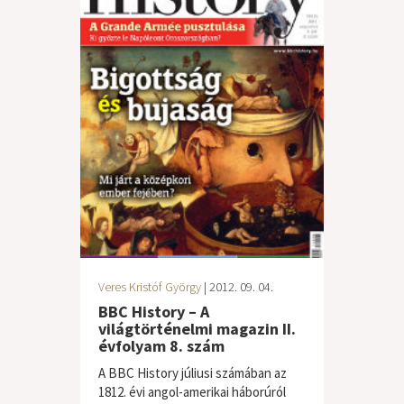
Veres Kristóf György
| 2012. 09. 04.
BBC History – A
világtörténelmi magazin II.
évfolyam 8. szám
A BBC History júliusi számában az
1812. évi angol-amerikai háborúról