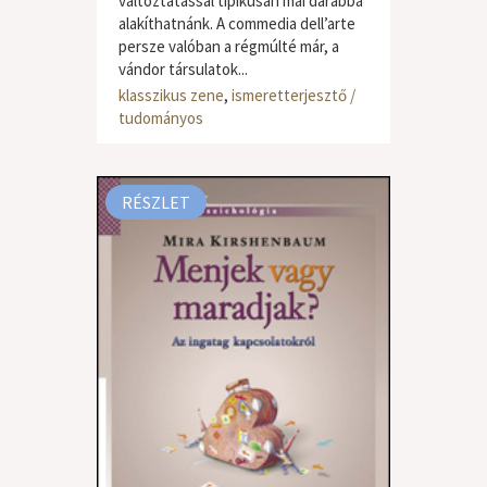
változtatással tipikusan mai darabbá
alakíthatnánk. A commedia dell’arte
persze valóban a régmúlté már, a
vándor társulatok...
klasszikus zene
,
ismeretterjesztő /
tudományos
RÉSZLET