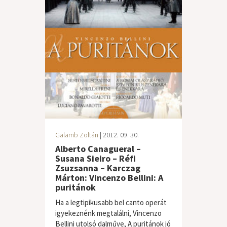
Galamb Zoltán
| 2012. 09. 30.
Alberto Canagueral –
Susana Sieiro – Réfi
Zsuzsanna – Karczag
Márton: Vincenzo Bellini: A
puritánok
Ha a legtipikusabb bel canto operát
igyekeznénk megtalálni, Vincenzo
Bellini utolsó dalműve, A puritánok jó