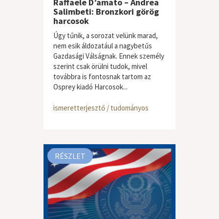
Raffaele D’amato – Andrea
Salimbeti: Bronzkori görög
harcosok
Úgy tűnik, a sorozat velünk marad,
nem esik áldozatául a nagybetűs
Gazdasági Válságnak. Ennek személy
szerint csak örülni tudok, mivel
továbbra is fontosnak tartom az
Osprey kiadó Harcosok...
ismeretterjesztő / tudományos
RÉSZLET