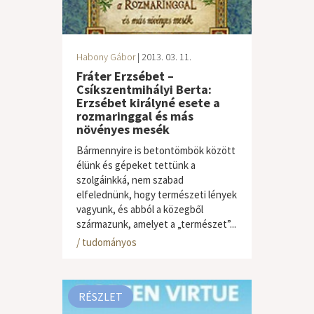
Habony Gábor
| 2013. 03. 11.
Fráter Erzsébet –
Csíkszentmihályi Berta:
Erzsébet királyné esete a
rozmaringgal és más
növényes mesék
Bármennyire is betontömbök között
élünk és gépeket tettünk a
szolgáinkká, nem szabad
elfelednünk, hogy természeti lények
vagyunk, és abból a közegből
származunk, amelyet a „természet”...
gyermek / ifjúsági
,
ismeretterjesztő
/ tudományos
RÉSZLET