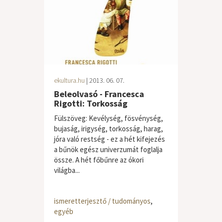
ekultura.hu
| 2013. 06. 07.
Beleolvasó - Francesca
Rigotti: Torkosság
Fülszöveg: Kevélység, fösvénység,
bujaság, irigység, torkosság, harag,
jóra való restség - ez a hét kifejezés
a bűnök egész univerzumát foglalja
össze. A hét főbűnre az ókori
világba...
ismeretterjesztő / tudományos
,
egyéb