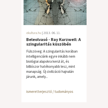
ekultura.hu
| 2013. 06. 11.
Beleolvasó - Ray Kurzweil: A
szingularitás küszöbén
Fülszöveg: A szingularitás korában
intelligenciánk egyre inkább nem
biológiai alapokra kerül át, és
billiószor hatékonyabb lesz, mint
manapság. Új civilizáció hajnalán
járunk, amely...
ismeretterjesztő / tudományos