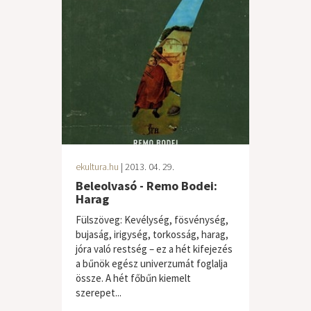
ekultura.hu
| 2013. 04. 29.
Beleolvasó - Remo Bodei:
Harag
Fülszöveg: Kevélység, fösvénység,
bujaság, irigység, torkosság, harag,
jóra való restség – ez a hét kifejezés
a bűnök egész univerzumát foglalja
össze. A hét főbűn kiemelt
szerepet...