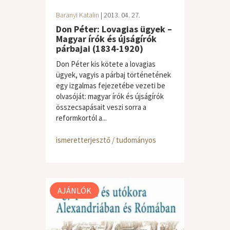
Baranyi Katalin
| 2013. 04. 27.
Don Péter: Lovagias ügyek –
Magyar írók és újságírók
párbajai (1834-1920)
Don Péter kis kötete a lovagias
ügyek, vagyis a párbaj történetének
egy izgalmas fejezetébe vezeti be
olvasóját: magyar írók és újságírók
összecsapásait veszi sorra a
reformkortól a...
ismeretterjesztő / tudományos
AJÁNLÓK