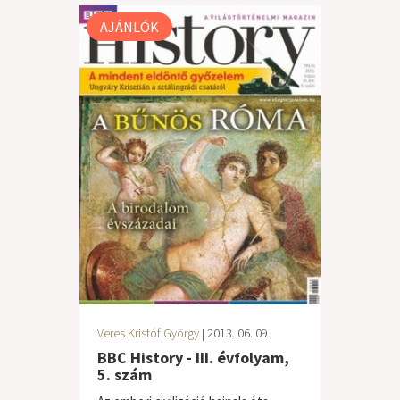
AJÁNLÓK
Veres Kristóf György
| 2013. 06. 09.
BBC History - III. évfolyam,
5. szám