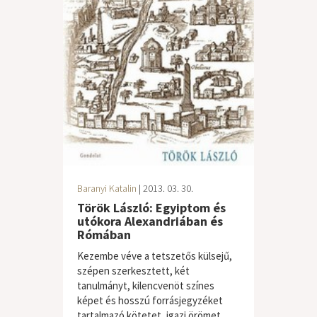
Baranyi Katalin
| 2013. 03. 30.
Török László: Egyiptom és
utókora Alexandriában és
Rómában
Kezembe véve a tetszetős külsejű,
szépen szerkesztett, két
tanulmányt, kilencvenöt színes
képet és hosszú forrásjegyzéket
tartalmazó kötetet, igazi örömet