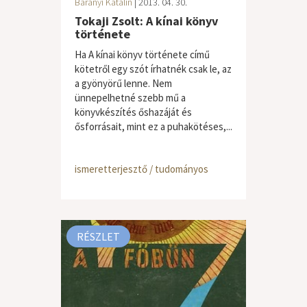
Baranyi Katalin
| 2013. 04. 30.
Tokaji Zsolt: A kínai könyv
története
Ha A kínai könyv története című
kötetről egy szót írhatnék csak le, az
a gyönyörű lenne. Nem
ünnepelhetné szebb mű a
könyvkészítés őshazáját és
ősforrásait, mint ez a puhakötéses,...
ismeretterjesztő / tudományos
RÉSZLET