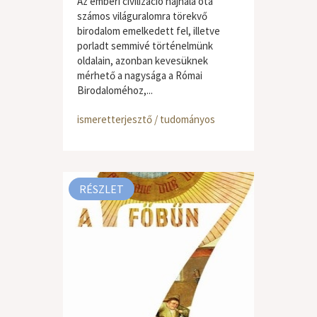
Az emberi civilizáció hajnala óta
számos világuralomra törekvő
birodalom emelkedett fel, illetve
porladt semmivé történelmünk
oldalain, azonban kevesüknek
mérhető a nagysága a Római
Birodaloméhoz,...
ismeretterjesztő / tudományos
RÉSZLET