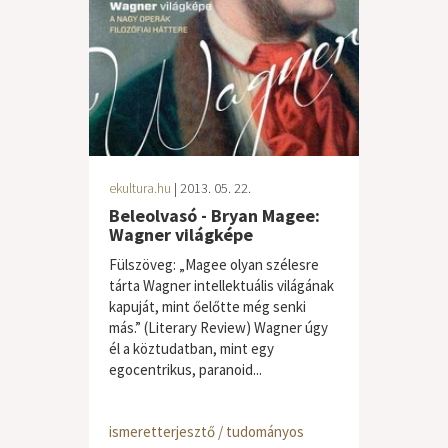
ekultura.hu
| 2013. 05. 22.
Beleolvasó - Bryan Magee:
Wagner világképe
Fülszöveg: „Magee olyan szélesre
tárta Wagner intellektuális világának
kapuját, mint őelőtte még senki
más.” (Literary Review) Wagner úgy
él a köztudatban, mint egy
egocentrikus, paranoid...
ismeretterjesztő / tudományos