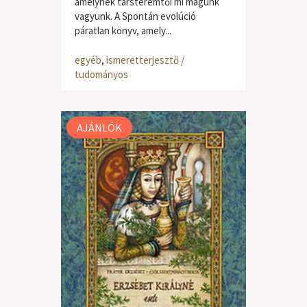
amelynek társteremtői mi magunk
vagyunk. A Spontán evolúció
páratlan könyv, amely...
egyéb
,
ismeretterjesztő /
tudományos
AJÁNLÓK