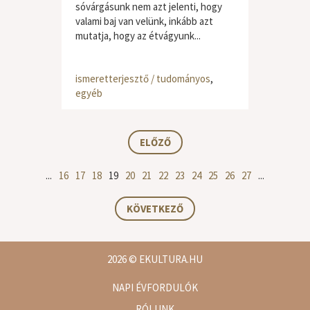
sóvárgásunk nem azt jelenti, hogy
valami baj van velünk, inkább azt
mutatja, hogy az étvágyunk...
ismeretterjesztő / tudományos
,
egyéb
ELŐZŐ
...
16
17
18
19
20
21
22
23
24
25
26
27
...
KÖVETKEZŐ
2026
© EKULTURA.HU
NAPI ÉVFORDULÓK
RÓLUNK