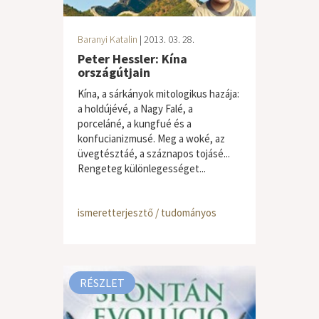
Baranyi Katalin
| 2013. 03. 28.
Peter Hessler: Kína
országútjain
Kína, a sárkányok mitologikus hazája:
a holdújévé, a Nagy Falé, a
porceláné, a kungfué és a
konfucianizmusé. Meg a woké, az
üvegtésztáé, a száznapos tojásé...
Rengeteg különlegességet...
ismeretterjesztő / tudományos
RÉSZLET