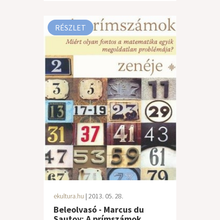
RÉSZLET
ekultura.hu
| 2013. 05. 28.
Beleolvasó - Marcus du
Sautoy: A prímszámok