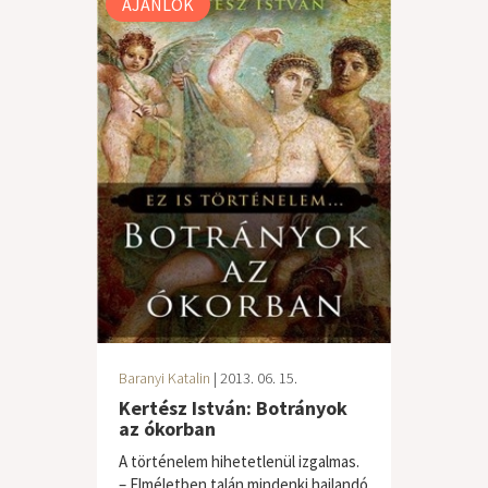
AJÁNLÓK
Baranyi Katalin
| 2013. 06. 15.
Kertész István: Botrányok
az ókorban
A történelem hihetetlenül izgalmas.
– Elméletben talán mindenki hajlandó