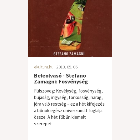
ekultura.hu
| 2013. 05. 06.
Beleolvasó - Stefano
Zamagni: Fösvénység
Fülszöveg: Kevélység, fösvénység,
bujaság, irigység, torkosság, harag,
jóra való restség – ez a hét kifejezés
a bűnök egész univerzumát foglalja
össze. A hét főbűn kiemelt
szerepet...