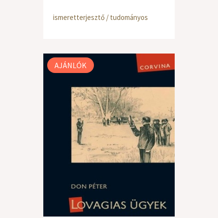
ismeretterjesztő / tudományos
AJÁNLÓK